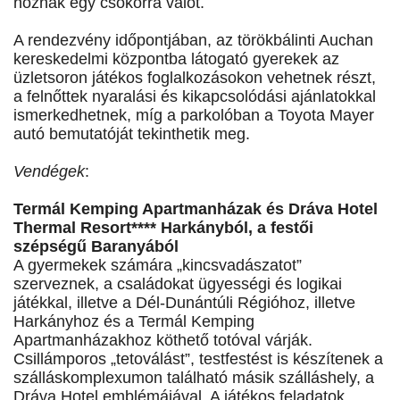
hoznak egy csokorra valót.
A rendezvény időpontjában, az törökbálinti Auchan
kereskedelmi központba látogató gyerekek az
üzletsoron játékos foglalkozásokon vehetnek részt,
a felnőttek nyaralási és kikapcsolódási ajánlatokkal
ismerkedhetnek, míg a parkolóban a Toyota Mayer
autó bemutatóját tekinthetik meg.
Vendégek
:
Termál Kemping Apartmanházak és Dráva Hotel
Thermal Resort**** Harkányból, a festői
szépségű Baranyából
A gyermekek számára „kincsvadászatot”
szerveznek, a családokat ügyességi és logikai
játékkal, illetve a Dél-Dunántúli Régióhoz, illetve
Harkányhoz és a Termál Kemping
Apartmanházakhoz köthető totóval várják.
Csillámporos „tetoválást”, testfestést is készítenek a
szálláskomplexumon található másik szálláshely, a
Dráva Hotel emblémájával. A játékos feladatok