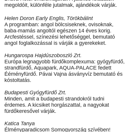
megoldóit, különféle jutalmak, ajándékok várják.
Helen Doron Early Englis, Törökbálint
A programban: angol bölcsiseknek, ovisoknak,
baba-mamás angoltól egészen 14 éves korig.
Arcfestéssel, színezési lehetőséggel, bemutató
angol foglalkozással is várják a gyerekeket.
Hungarospa Hajdúszoboszló Zrt.
Európa legnagyobb fürdőkomplexuma: gyógyfürdő,
strandfürdő, Aquapark, AQUA-PALACE fedett
Ééményfürdő. Pávai Vajna ásványvíz bemutató és
kóstoltatás.
Budapesti Gyógyfürdő Zrt.
Minden, amit a budapesti strandokról tudni
érdemes. A kicsiket horgászattal, a nagyokat
fürdőkeresővel várják.
Katica Tanya
Élményparadicsom Somogyország szívében!