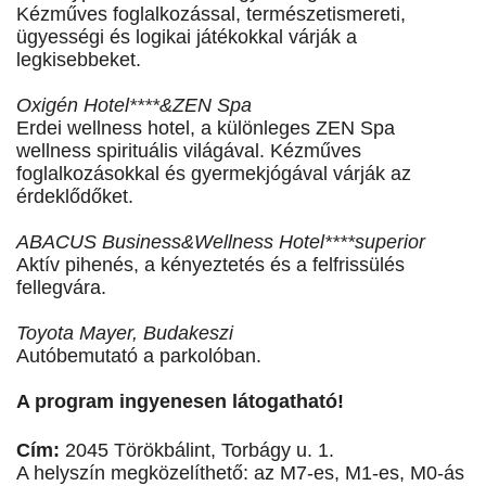
Kézműves foglalkozással, természetismereti,
ügyességi és logikai játékokkal várják a
legkisebbeket.
Oxigén Hotel****&ZEN Spa
Erdei wellness hotel, a különleges ZEN Spa
wellness spirituális világával. Kézműves
foglalkozásokkal és gyermekjógával várják az
érdeklődőket.
ABACUS Business&Wellness Hotel****superior
Aktív pihenés, a kényeztetés és a felfrissülés
fellegvára.
Toyota Mayer, Budakeszi
Autóbemutató a parkolóban.
A program ingyenesen látogatható!
Cím:
2045 Törökbálint, Torbágy u. 1.
A helyszín megközelíthető: az M7-es, M1-es, M0-ás