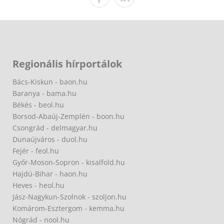
Regionális hírportálok
Bács-Kiskun - baon.hu
Baranya - bama.hu
Békés - beol.hu
Borsod-Abaúj-Zemplén - boon.hu
Csongrád - delmagyar.hu
Dunaújváros - duol.hu
Fejér - feol.hu
Győr-Moson-Sopron - kisalfold.hu
Hajdú-Bihar - haon.hu
Heves - heol.hu
Jász-Nagykun-Szolnok - szoljon.hu
Komárom-Esztergom - kemma.hu
Nógrád - nool.hu