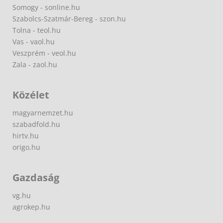
Somogy - sonline.hu
Szabolcs-Szatmár-Bereg - szon.hu
Tolna - teol.hu
Vas - vaol.hu
Veszprém - veol.hu
Zala - zaol.hu
Közélet
magyarnemzet.hu
szabadfold.hu
hirtv.hu
origo.hu
Gazdaság
vg.hu
agrokep.hu