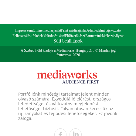
Impresszum
Online médiaajánlat
Print médiaajánlat
Adatvédelmi tájékoztató
Felhasználási feltételek
Hirdetési ászf
Előfizetői ászf
Partnereink
Játékszabályzat
Süti beállítások
A Szabad Föld kiadója a Mediaworks Hungary Zrt. © Minden jog
fenntartva. 2026
Portfóliónk minőségi tartalmat jelent minden
olvasó számára. Egyedülálló elérést, országos
lefedettséget és változatos megjelenési
lehetőséget biztosít. Folyamatosan keressük az
új irányokat és fejlődési lehetőségeket. Ez jövőnk
záloga.