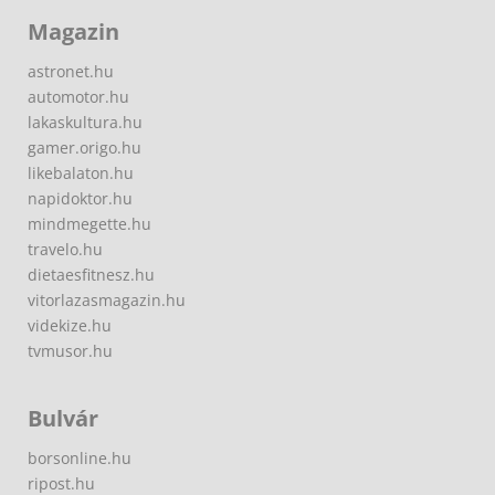
Magazin
astronet.hu
automotor.hu
lakaskultura.hu
gamer.origo.hu
likebalaton.hu
napidoktor.hu
mindmegette.hu
travelo.hu
dietaesfitnesz.hu
vitorlazasmagazin.hu
videkize.hu
tvmusor.hu
Bulvár
borsonline.hu
ripost.hu