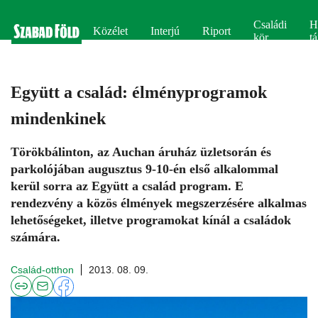
Családi
H
Közélet
Interjú
Riport
kör
tá
Együtt a család: élményprogramok
mindenkinek
Törökbálinton, az Auchan áruház üzletsorán és
parkolójában augusztus 9-10-én első alkalommal
kerül sorra az Együtt a család program. E
rendezvény a közös élmények megszerzésére alkalmas
lehetőségeket, illetve programokat kínál a családok
számára.
Család-otthon
2013. 08. 09.