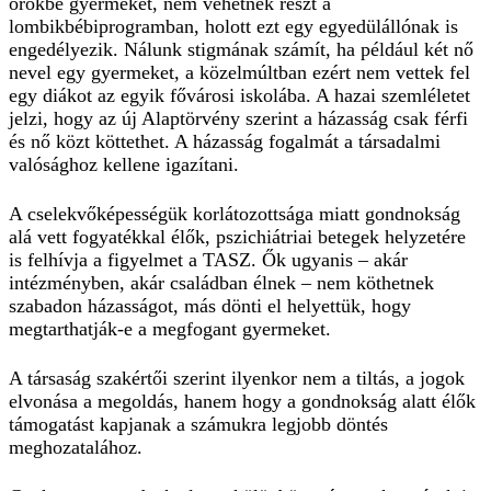
örökbe gyermeket, nem vehetnek részt a
lombikbébiprogramban, holott ezt egy egyedülállónak is
engedélyezik. Nálunk stigmának számít, ha például két nő
nevel egy gyermeket, a közelmúltban ezért nem vettek fel
egy diákot az egyik fővárosi iskolába. A hazai szemléletet
jelzi, hogy az új Alaptörvény szerint a házasság csak férfi
és nő közt köttethet. A házasság fogalmát a társadalmi
valósághoz kellene igazítani.
A cselekvőképességük korlátozottsága miatt gondnokság
alá vett fogyatékkal élők, pszichiátriai betegek helyzetére
is felhívja a figyelmet a TASZ. Ők ugyanis – akár
intézményben, akár családban élnek – nem köthetnek
szabadon házasságot, más dönti el helyettük, hogy
megtarthatják-e a megfogant gyermeket.
A társaság szakértői szerint ilyenkor nem a tiltás, a jogok
elvonása a megoldás, hanem hogy a gondnokság alatt élők
támogatást kapjanak a számukra legjobb döntés
meghozatalához.