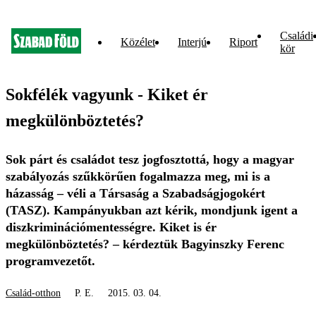
Családi
Közélet
Interjú
Riport
kör
Sokfélék vagyunk - Kiket ér
megkülönböztetés?
Sok párt és családot tesz jogfosztottá, hogy a magyar
szabályozás szűkkörűen fogalmazza meg, mi is a
házasság – véli a Társaság a Szabadságjogokért
(TASZ). Kampányukban azt kérik, mondjunk igent a
diszkriminációmentességre. Kiket is ér
megkülönböztetés? – kérdeztük Bagyinszky Ferenc
programvezetőt.
Család-otthon
P. E.
2015. 03. 04.