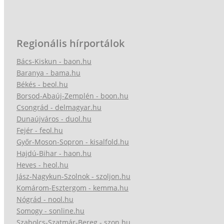
Regionális hírportálok
Bács-Kiskun - baon.hu
Baranya - bama.hu
Békés - beol.hu
Borsod-Abaúj-Zemplén - boon.hu
Csongrád - delmagyar.hu
Dunaújváros - duol.hu
Fejér - feol.hu
Győr-Moson-Sopron - kisalfold.hu
Hajdú-Bihar - haon.hu
Heves - heol.hu
Jász-Nagykun-Szolnok - szoljon.hu
Komárom-Esztergom - kemma.hu
Nógrád - nool.hu
Somogy - sonline.hu
Szabolcs-Szatmár-Bereg - szon.hu