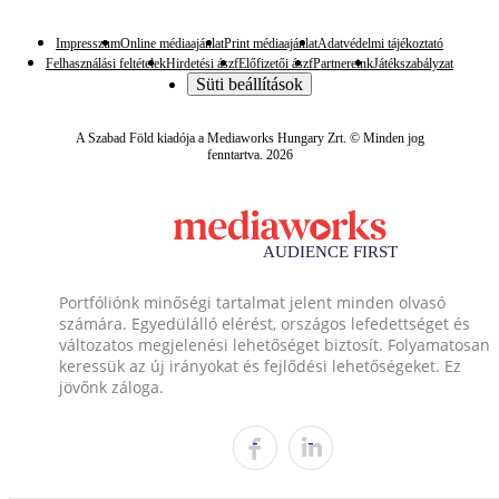
Impresszum
Online médiaajánlat
Print médiaajánlat
Adatvédelmi tájékoztató
Felhasználási feltételek
Hirdetési ászf
Előfizetői ászf
Partnereink
Játékszabályzat
Süti beállítások
A Szabad Föld kiadója a Mediaworks Hungary Zrt. © Minden jog
fenntartva. 2026
Portfóliónk minőségi tartalmat jelent minden olvasó
számára. Egyedülálló elérést, országos lefedettséget és
változatos megjelenési lehetőséget biztosít. Folyamatosan
keressük az új irányokat és fejlődési lehetőségeket. Ez
jövőnk záloga.