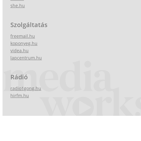
she.hu
Szolgáltatás
freemail.hu
koponyeg.hu
videa.hu
lapcentrum.hu
Rádió
radio1gong.hu
hirfm.hu