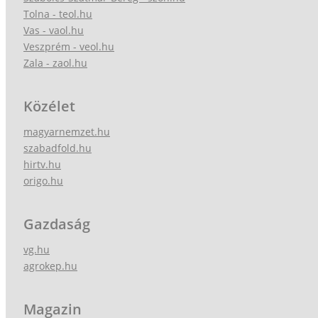
Tolna - teol.hu
Vas - vaol.hu
Veszprém - veol.hu
Zala - zaol.hu
Közélet
magyarnemzet.hu
szabadfold.hu
hirtv.hu
origo.hu
Gazdaság
vg.hu
agrokep.hu
Magazin