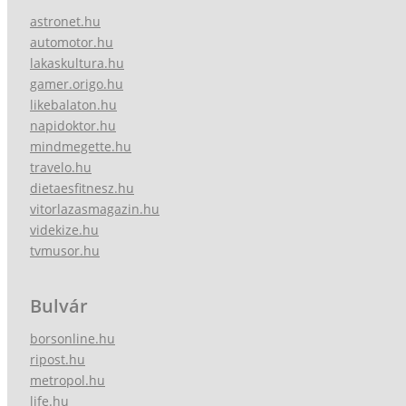
astronet.hu
automotor.hu
lakaskultura.hu
gamer.origo.hu
likebalaton.hu
napidoktor.hu
mindmegette.hu
travelo.hu
dietaesfitnesz.hu
vitorlazasmagazin.hu
videkize.hu
tvmusor.hu
Bulvár
borsonline.hu
ripost.hu
metropol.hu
life.hu