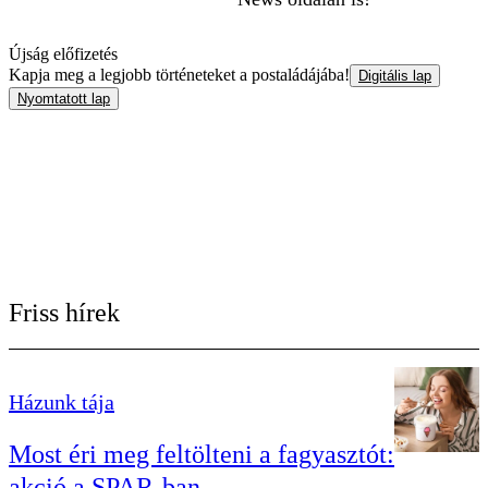
Újság előfizetés
Kapja meg a legjobb történeteket a postaládájába!
Digitális lap
Nyomtatott lap
Friss hírek
Házunk tája
Most éri meg feltölteni a fagyasztót:
akció a SPAR-ban