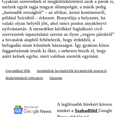
Gyakran szenvednek el megkülönböztetést azok a párok is,
melyek egyik tagja magyar állampolgár, a másik pedig
„harmadik országból” – az afrikai, ázsiai kontinensről,
például Szíriából – érkezett. Bonyolítja a helyzetet, ha
valaki olyan helyről jött, ahol nincs pontos anyakönyvi
nyilvántartás. A menedéket kérőkkel foglalkozó civil
szervezetek tapasztalatai szerint az ilyen „vegyes párokról”
a hivatalok alapból feltételezik, hogy érdekből, a
befogadás miatt kötnének házasságot. Így gyakran kínos
faggatózásnak teszik ki őket, s nehezen hiszik el, hogy
azért kelnek egybe, mert valóban szeretik egymást.
fogyatékkal élők
menekültek-bevándorlók-kivándorlók-migráció
diszkrimináció-tolerancia
házasság
A legfrissebb hírekért kövess
minket a
Szabadföld
Google
News oldalán is!