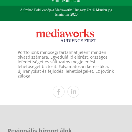
Süti beállítások
A Szabad Föld kiadója a Mediaworks Hungary Zrt. © Minden jog
fenntartva. 2026
Portfóliónk minőségi tartalmat jelent minden
olvasó számára. Egyedülálló elérést, országos
lefedettséget és változatos megjelenési
lehetőséget biztosít. Folyamatosan keressük az
új irányokat és fejlődési lehetőségeket. Ez jövőnk
záloga.
Regionális hírportálok