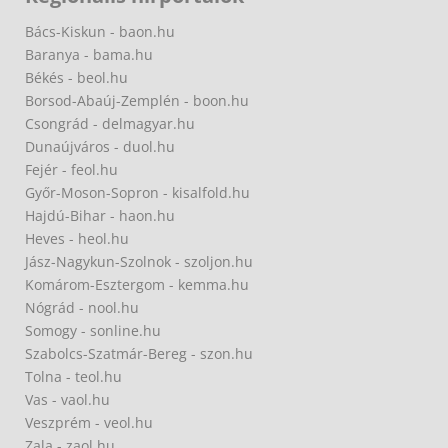
Bács-Kiskun - baon.hu
Baranya - bama.hu
Békés - beol.hu
Borsod-Abaúj-Zemplén - boon.hu
Csongrád - delmagyar.hu
Dunaújváros - duol.hu
Fejér - feol.hu
Győr-Moson-Sopron - kisalfold.hu
Hajdú-Bihar - haon.hu
Heves - heol.hu
Jász-Nagykun-Szolnok - szoljon.hu
Komárom-Esztergom - kemma.hu
Nógrád - nool.hu
Somogy - sonline.hu
Szabolcs-Szatmár-Bereg - szon.hu
Tolna - teol.hu
Vas - vaol.hu
Veszprém - veol.hu
Zala - zaol.hu