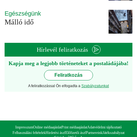
Egészségünk
Málló idő
Hírlevél feliratkozás
Kapja meg a legjobb történeteket a postaládájába!
Feliratkozás
A feliratkozással Ön elfogadta a
Szabályzatunkat
Impresszum
Online médiaajánlat
Print médiaajánlat
Adatvédelmi tájékoztató
Felhasználási feltételek
Hirdetési ászf
Előfizetői ászf
Partnereink
Játékszabályzat