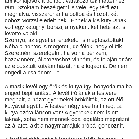
amikor kijövök a boltból, várakozó tekintettel néz
rám. Szoktam beszélgetni is vele, egy férfi ezt
meghalva, visszarohant a boltba és hozott két
doboz Morzsi eledelt neki. Ennek a kis kutyusnak
volt egy kétujjnyi bőrszíj a nyakán, két hete azt is
levette valaki.
Szörnyű, az egyetlen értékétől is megfosztották!
Néha a hentes is megeteti, de félek, hogy elütik.
Szeretném szeretgetni, ha volna pénzem,
hazavinném, állatorvoshoz vinném, és felajánlanám
az elpusztult kutyám házát, ha elfogadná. De nem
engedi a családom…”
A másik levél egy öröklés kutyaügyi bonyodalmaiba
enged bepillantást. A levél írójának a testvére
meghalt, a házát gyermekei örökölték, az ott élő
kutyával együtt. A testvér négy éve halt meg, „a
kutya azóta láncon van! A gyerekek nem is ott
laknak, soha nem mennek oda legalább megnézni
az állatot, akit a nagymamájuk próbál gondozni”.