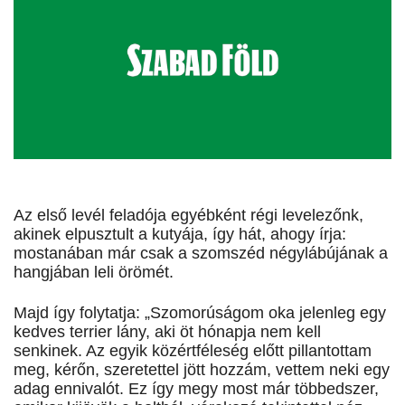
Az első levél feladója egyébként régi levelezőnk,
akinek elpusztult a kutyája, így hát, ahogy írja:
mostanában már csak a szomszéd négylábújának a
hangjában leli örömét.
Majd így folytatja: „Szomorúságom oka jelenleg egy
kedves terrier lány, aki öt hónapja nem kell
senkinek. Az egyik közértféleség előtt pillantottam
meg, kérőn, szeretettel jött hozzám, vettem neki egy
adag ennivalót. Ez így megy most már többedszer,