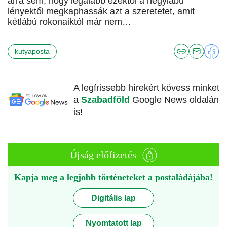
arra sem, hogy legalább ezektől a négylábú
lényektől megkaphassák azt a szeretetet, amit
kétlábú rokonaiktól már nem…
kutyaposta
A legfrissebb hírekért kövess minket
a
Szabadföld
Google News oldalán
is!
Újság előfizetés
Kapja meg a legjobb történeteket a postaládájába!
Digitális lap
Nyomtatott lap