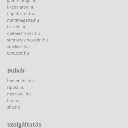
gamer.origo.hu
likebalaton.hu
napidoktor.hu
mindmegette.hu
travelo.hu
dietaesfitnesz.hu
vitorlazasmagazin.hu
videkize.hu
tvmusor.hu
Bulvár
borsonline.hu
ripost.hu
metropol.hu
life.hu
she.hu
Szolgáltatás