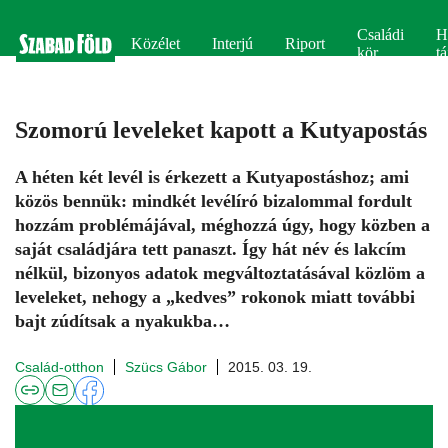
Családi
H
Közélet
Interjú
Riport
kör
tá
Szomorú leveleket kapott a Kutyapostás
A héten két levél is érkezett a Kutyapostáshoz; ami
közös bennük: mindkét levélíró bizalommal fordult
hozzám problémájával, méghozzá úgy, hogy közben a
saját családjára tett panaszt. Így hát név és lakcím
nélkül, bizonyos adatok megváltoztatásával közlöm a
leveleket, nehogy a „kedves” rokonok miatt további
bajt zúdítsak a nyakukba…
Család-otthon
Szücs Gábor
2015. 03. 19.