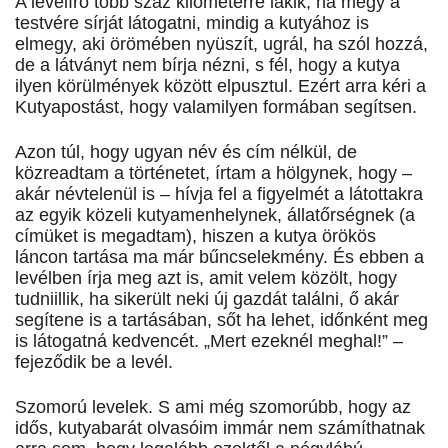
A levélíró több száz kilométerre lakik, ha megy a
testvére sírját látogatni, mindig a kutyához is
elmegy, aki örömében nyüszít, ugrál, ha szól hozzá,
de a látványt nem bírja nézni, s fél, hogy a kutya
ilyen körülmények között elpusztul. Ezért arra kéri a
Kutyapostást, hogy valamilyen formában segítsen.
Azon túl, hogy ugyan név és cím nélkül, de
közreadtam a történetet, írtam a hölgynek, hogy –
akár névtelenül is – hívja fel a figyelmét a látottakra
az egyik közeli kutyamenhelynek, állatőrségnek (a
címüket is megadtam), hiszen a kutya örökös
láncon tartása ma már bűncselekmény. És ebben a
levélben írja meg azt is, amit velem közölt, hogy
tudniillik, ha sikerült neki új gazdát találni, ő akár
segítene is a tartásában, sőt ha lehet, időnként meg
is látogatná kedvencét. „Mert ezeknél meghal!” –
fejeződik be a levél.
Szomorú levelek. S ami még szomorúbb, hogy az
idős, kutyabarát olvasóim immár nem számíthatnak