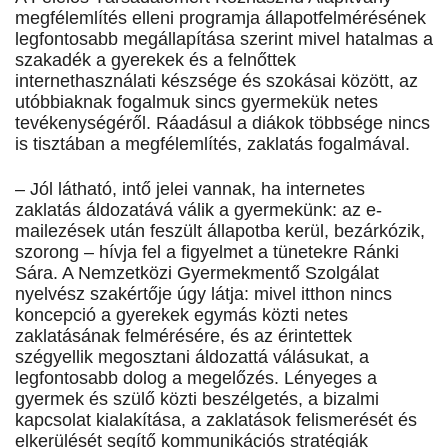
megfélemlítés elleni programja állapotfelmérésének
legfontosabb megállapítása szerint mivel hatalmas a
szakadék a gyerekek és a felnőttek
internethasználati készsége és szokásai között, az
utóbbiaknak fogalmuk sincs gyermekük netes
tevékenységéről. Ráadásul a diákok többsége nincs
is tisztában a megfélemlítés, zaklatás fogalmával.
– Jól látható, intő jelei vannak, ha internetes
zaklatás áldozatává válik a gyermekünk: az e-
mailezések után feszült állapotba kerül, bezárkózik,
szorong – hívja fel a figyelmet a tünetekre Ránki
Sára. A Nemzetközi Gyermekmentő Szolgálat
nyelvész szakértője úgy látja: mivel itthon nincs
koncepció a gyerekek egymás közti netes
zaklatásának felmérésére, és az érintettek
szégyellik megosztani áldozattá válásukat, a
legfontosabb dolog a megelőzés. Lényeges a
gyermek és szülő közti beszélgetés, a bizalmi
kapcsolat kialakítása, a zaklatások felismerését és
elkerülését segítő kommunikációs stratégiák