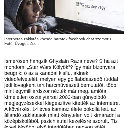
Internetes zaklatás köcsög barátok facebook chat szomorú
Fotó: Üveges Zsolt
Ismerősen hangzik Ghyslain Raza neve? S ha azt
mondom: „Star Wars Kölyök”? Így már bizonyára
beugrik: ő az a kanadai kisfiú, akinek
videofelvételét, melyen egy golflabdaszedő rúddal
jedi lovagként tart harcművészeti bemutatót, több
mint egymilliárdszor nézték már meg, amióta
kíméletlen osztálytársai 2003-ban gúnyolódó
megjegyzésekkel kiegészítve kitették az internetre.
A kövérkés, 14 éves kamasz élete pokollá lett, az
állandó zaklatások miatt kénytelen volt kimaradni a
középiskolából, pszichiátriai kezelésre szorult. Tíz
évvel később, első interjújában nagyon sötét