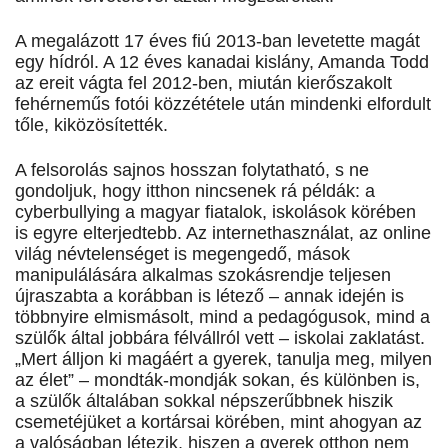
A megalázott 17 éves fiú 2013-ban levetette magát
egy hídról. A 12 éves kanadai kislány, Amanda Todd
az ereit vágta fel 2012-ben, miután kierőszakolt
fehérneműs fotói közzététele után mindenki elfordult
tőle, kiközösítették.
A felsorolás sajnos hosszan folytatható, s ne
gondoljuk, hogy itthon nincsenek rá példák: a
cyberbullying a magyar fiatalok, iskolások körében
is egyre elterjedtebb. Az internethasználat, az online
világ névtelenséget is megengedő, mások
manipulálására alkalmas szokásrendje teljesen
újraszabta a korábban is létező – annak idején is
többnyire elmismásolt, mind a pedagógusok, mind a
szülők által jobbára félvállról vett – iskolai zaklatást.
„Mert álljon ki magáért a gyerek, tanulja meg, milyen
az élet” – mondták-mondják sokan, és különben is,
a szülők általában sokkal népszerűbbnek hiszik
csemetéjüket a kortársai körében, mint ahogyan az
a valóságban létezik, hiszen a gyerek otthon nem