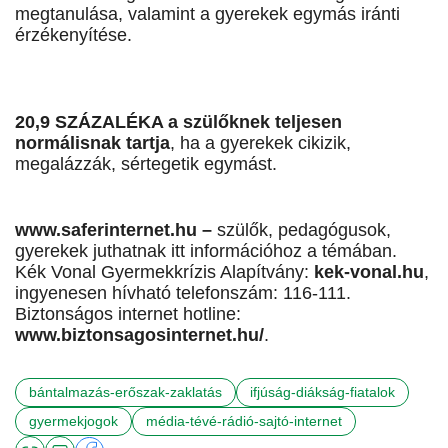
megtanulása, valamint a gyerekek egymás iránti
érzékenyítése.
20,9 SZÁZALÉKA a szülőknek teljesen
normálisnak tartja
, ha a gyerekek cikizik,
megalázzák, sértegetik egymást.
www.saferinternet.hu –
szülők, pedagógusok,
gyerekek juthatnak itt információhoz a témában.
Kék Vonal Gyermekkrízis Alapítvány:
kek-vonal.hu
,
ingyenesen hívható telefonszám: 116-111.
Biztonságos internet hotline:
www.biztonsagosinternet.hu/
.
bántalmazás-erőszak-zaklatás
ifjúság-diákság-fiatalok
gyermekjogok
média-tévé-rádió-sajtó-internet