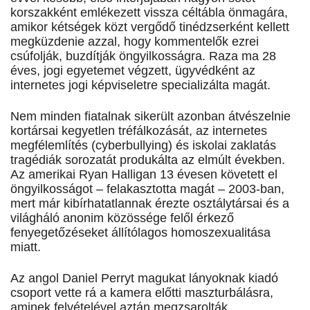
korszakként emlékezett vissza céltábla önmagára,
amikor kétségek közt vergődő tinédzserként kellett
megküzdenie azzal, hogy kommentelők ezrei
csúfolják, buzdítják öngyilkosságra. Raza ma 28
éves, jogi egyetemet végzett, ügyvédként az
internetes jogi képviseletre specializálta magát.
Nem minden fiatalnak sikerült azonban átvészelnie
kortársai kegyetlen tréfálkozását, az internetes
megfélemlítés (cyberbullying) és iskolai zaklatás
tragédiák sorozatát produkálta az elmúlt években.
Az amerikai Ryan Halligan 13 évesen követett el
öngyilkosságot – felakasztotta magát – 2003-ban,
mert már kibírhatatlannak érezte osztálytársai és a
világháló anonim közössége felől érkező
fenyegetőzéseket állítólagos homoszexualitása
miatt.
Az angol Daniel Perryt magukat lányoknak kiadó
csoport vette rá a kamera előtti maszturbálásra,
aminek felvételével aztán megzsarolták.