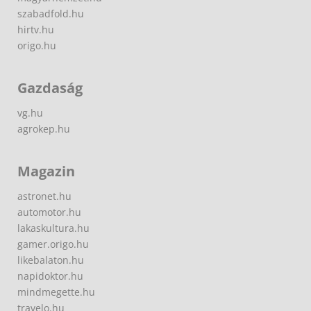
szabadfold.hu
hirtv.hu
origo.hu
Gazdaság
vg.hu
agrokep.hu
Magazin
astronet.hu
automotor.hu
lakaskultura.hu
gamer.origo.hu
likebalaton.hu
napidoktor.hu
mindmegette.hu
travelo.hu