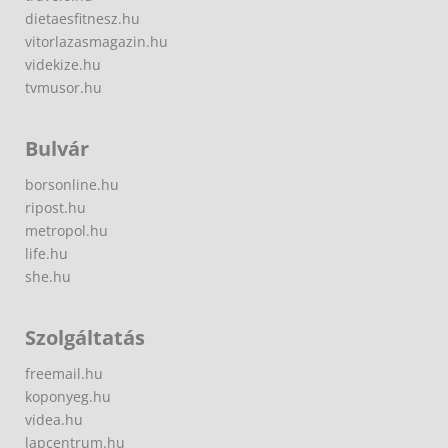
dietaesfitnesz.hu
vitorlazasmagazin.hu
videkize.hu
tvmusor.hu
Bulvár
borsonline.hu
ripost.hu
metropol.hu
life.hu
she.hu
Szolgáltatás
freemail.hu
koponyeg.hu
videa.hu
lapcentrum.hu