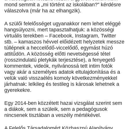
mond semmit a „mi történt az iskolában?” kérdésre
válaszolva (már ha az elhangzik).
A szülői felelősséget ugyanakkor nem lehet eléggé
hangsúlyozni, mert tapasztalhatjuk: a közösségi
virtuális terekben – Facebook, Instagram, Twitter
stb. – kamaszos hévvel előidézett helyzetek messze
túllépnek a heccelődő-viccelődő, egymást húzó
attitűdön. A közösség előtti nevetségessé tétel
(rosszindulatú pletykák terjesztése), a fenyegető
kommentek, videók, nyilvánossá tett intim fotók
vagy akár a személyes adatok eltulajdonítása és a
velük való visszaélés komoly következményekkel
járhatnak: lelkileg és testileg is károsak lehetnek a
gyerekekre.
Egy 2014-ben közzétett hazai vizsgálat szerint sem
a diákok, sem a szüleik, sem a pedagógusok
nincsenek tisztában a veszély mértékével.
A Felelős Társadalomért Közhasznú Alapítvány