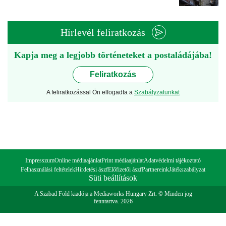
Hírlevél feliratkozás
Kapja meg a legjobb történeteket a postaládájába!
Feliratkozás
A feliratkozással Ön elfogadta a
Szabályzatunkat
Impresszum
Online médiaajánlat
Print médiaajánlat
Adatvédelmi tájékoztató
Felhasználási feltételek
Hirdetési ászf
Előfizetői ászf
Partnereink
Játékszabályzat
Süti beállítások
A Szabad Föld kiadója a Mediaworks Hungary Zrt. © Minden jog
fenntartva. 2026