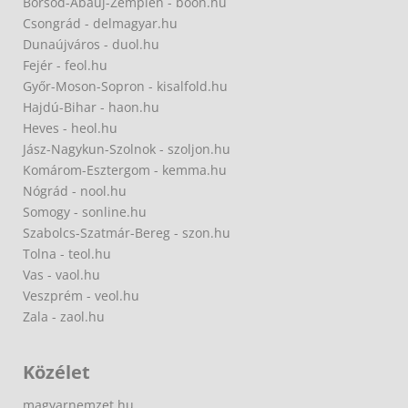
Borsod-Abaúj-Zemplén - boon.hu
Csongrád - delmagyar.hu
Dunaújváros - duol.hu
Fejér - feol.hu
Győr-Moson-Sopron - kisalfold.hu
Hajdú-Bihar - haon.hu
Heves - heol.hu
Jász-Nagykun-Szolnok - szoljon.hu
Komárom-Esztergom - kemma.hu
Nógrád - nool.hu
Somogy - sonline.hu
Szabolcs-Szatmár-Bereg - szon.hu
Tolna - teol.hu
Vas - vaol.hu
Veszprém - veol.hu
Zala - zaol.hu
Közélet
magyarnemzet.hu