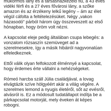
műkörmös lány és a társasházkezelő fiú, a 43 éves
vidéki férfi és a 27 éves fővárosi lány, a szőke
amazon és az érzékeny lelkű legény – ám az élet
végül cáfolta a feltételezésüket. Négy „vakon
házasodó” párból három úgy összeveszett az első
hónapban, hogy öröm volt nézni.
A kapcsolat eleje pedig általában csupa lebegés: a
vonzalom rózsaszín szemüveget ad a
szerelmesekre, így a másik hibáiról nagyvonalúan
elfeledkeznek.
Ettől válik olyan felfokozott élménnyé a kapcsolat,
hogy érdemes érte vállalni a nehézségeket.
Rómeó harcba száll Júlia családjával, a lovag
elvágtázik szíve hölgyéért akár a világ végére. A
szerelmes lemond a nyugis életéről, sőt az evésről,
alvásról is. Ez a módosult tudatállapot indítja be a
párkapcsolat motorját, mely éveken át képes
robogni.