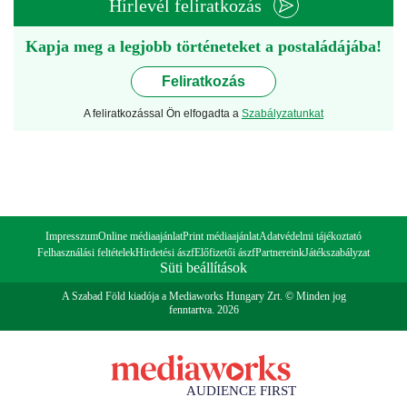
Hírlevél feliratkozás
Kapja meg a legjobb történeteket a postaládájába!
Feliratkozás
A feliratkozással Ön elfogadta a
Szabályzatunkat
Impresszum
Online médiaajánlat
Print médiaajánlat
Adatvédelmi tájékoztató
Felhasználási feltételek
Hirdetési ászf
Előfizetői ászf
Partnereink
Játékszabályzat
Süti beállítások
A Szabad Föld kiadója a Mediaworks Hungary Zrt. © Minden jog
fenntartva. 2026