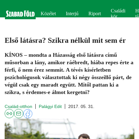
Családi
H
Közélet
Interjú
Riport
kör
tá
Első látásra? Szikra nélkül mit sem ér
KÍNOS – mondta a Házasság első látásra című
műsorban a lány, amikor ráébredt, hiába repes érte a
férfi, ő nem érez semmit. A tévés kísérletben
pszichológusok választottak ki négy összeillő párt, de
végül csak egy maradt együtt. Mitől pattan ki a
szikra, s érdemes-e álmot kergetni?
Család-otthon
Palágyi Edit
2017. 05. 31.