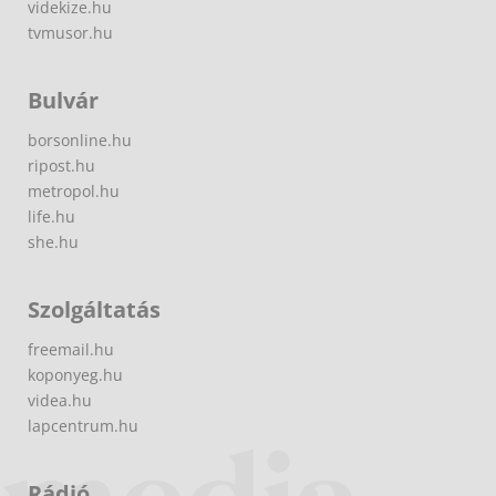
videkize.hu
tvmusor.hu
Bulvár
borsonline.hu
ripost.hu
metropol.hu
life.hu
she.hu
Szolgáltatás
freemail.hu
koponyeg.hu
videa.hu
lapcentrum.hu
Rádió