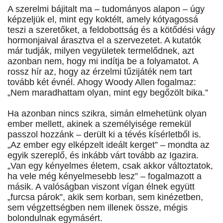
A szerelmi bájitalt ma – tudományos alapon – úgy
képzeljük el, mint egy koktélt, amely kótyagossá
teszi a szeretőket, a feldobottság és a kötődési vágy
hormonjaival árasztva el a szervezetet. A kutatók
már tudják, milyen vegyületek termelődnek, azt
azonban nem, hogy mi indítja be a folyamatot. A
rossz hír az, hogy az érzelmi tűzijáték nem tart
tovább két évnél. Ahogy Woody Allen fogalmaz:
„Nem maradhattam olyan, mint egy begőzölt bika.”
Ha azonban nincs szikra, simán elmehetünk olyan
ember mellett, akinek a személyisége remekül
passzol hozzánk – derült ki a tévés kísérletből is.
„Az ember egy elképzelt ideált kerget” – mondta az
egyik szereplő, és inkább várt tovább az Igazira.
„Van egy kényelmes életem, csak akkor változtatok,
ha vele még kényelmesebb lesz” – fogalmazott a
másik. A valóságban viszont vígan élnek együtt
„furcsa párok”, akik sem korban, sem kinézetben,
sem végzettségben nem illenek össze, mégis
bolondulnak egymásért.