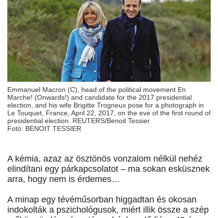
Emmanuel Macron (C), head of the political movement En
Marche! (Onwards!) and candidate for the 2017 presidential
election, and his wife Brigitte Trogneux pose for a photograph in
Le Touquet, France, April 22, 2017, on the eve of the first round of
presidential election. REUTERS/Benoit Tessier
Fotó: BENOIT TESSIER
A kémia, azaz az ösztönös vonzalom nélkül nehéz
elindítani egy párkapcsolatot – ma sokan esküsznek
arra, hogy nem is érdemes…
A minap egy tévéműsorban higgadtan és okosan
indokolták a pszichológusok, miért illik össze a szép