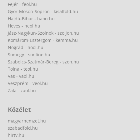
Fejér - feol.hu
Győr-Moson-Sopron - kisalfold.hu
Hajdú-Bihar - haon.hu
Heves - heol.hu
Jász-Nagykun-Szolnok - szoljon.hu
Komárom-Esztergom - kemma.hu
Nógrád - nool.hu
Somogy - sonline.hu
Szabolcs-Szatmár-Bereg - szon.hu
Tolna - teol.hu
Vas - vaol.hu
Veszprém - veol.hu
Zala - zaol.hu
Közélet
magyarnemzet.hu
szabadfold.hu
hirtv.hu