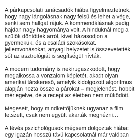
A párkapcsolati tanácsadók hiába figyelmeztetnek,
hogy nagy lángolásnak nagy felsülés lehet a vége,
senki sem hallgat rájuk. A kommendálásnak pedig
hajdan nagy hagyománya volt. A hinduknál meg a
szülők döntöttek arról, kivel házasodjon a
gyermekük, és a családi szokásokat,
jellemvonásokat, anyagi helyzetet is összevetették –
sőt az asztrológiát is segítségül hívták.
A modern tudomány is nekirugaszkodott, hogy
megalkossa a vonzalom képletét, akadt olyan
amerikai társkereső, amelyik kidolgozott algoritmus
alapján hozta össze a párokat – megjelenést, hobbit
mérlegelve, de a recept az életben nem működött.
Megesett, hogy mindkettőjüknek ugyanaz a film
tetszett, csak nem együtt akarták megnézni…
A tévés pszichológusok mégsem dolgoztak hiába:
egy igazán hosszú távú kapcsolatnál már valóban