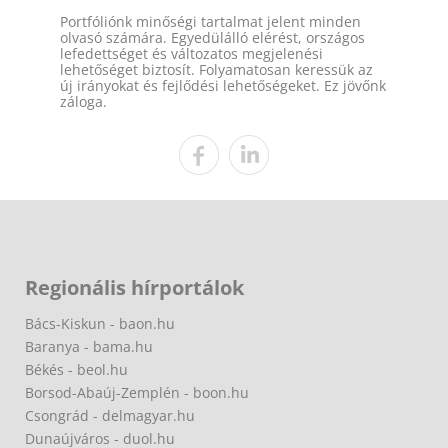
Portfóliónk minőségi tartalmat jelent minden
olvasó számára. Egyedülálló elérést, országos
lefedettséget és változatos megjelenési
lehetőséget biztosít. Folyamatosan keressük az
új irányokat és fejlődési lehetőségeket. Ez jövőnk
záloga.
Regionális hírportálok
Bács-Kiskun - baon.hu
Baranya - bama.hu
Békés - beol.hu
Borsod-Abaúj-Zemplén - boon.hu
Csongrád - delmagyar.hu
Dunaújváros - duol.hu