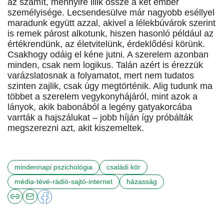
az számít, mennyire illik össze a két ember
személyisége. Lecsendesülve már nagyobb eséllyel
maradunk együtt azzal, akivel a lélekbúvárok szerint
is remek párost alkotunk, hiszen hasonló például az
értékrendünk, az életvitelünk, érdeklődési körünk.
Csakhogy odáig el kéne jutni. A szerelem azonban
minden, csak nem logikus. Talán azért is érezzük
varázslatosnak a folyamatot, mert nem tudatos
szinten zajlik, csak úgy megtörténik. Alig tudunk ma
többet a szerelem vegykonyhájáról, mint azok a
lányok, akik babonából a legény gatyakorcába
varrták a hajszálukat – jobb híján így próbálták
megszerezni azt, akit kiszemeltek.
mindennapi pszichológia
családi kör
média-tévé-rádió-sajtó-internet
házasság