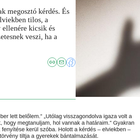
 megosztó kérdés. És
viekben tilos, a
ellenére kicsik és
etesnek veszi, ha a
ber lett belőlem.” „Utólag visszagondolva igaza volt a
k, hogy megtanuljam, hol vannak a határaim.” Gyakran
fenyítése kerül szóba. Holott a kérdés – elviekben –
örvény tiltja a gyerekek bántalmazását.