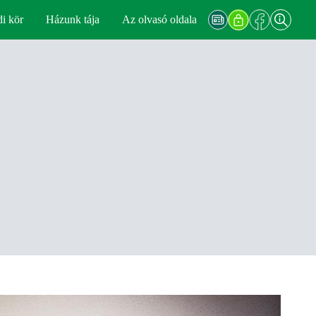
di kör
Házunk tája
Az olvasó oldala