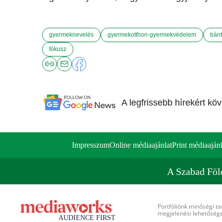
gyermeknevelés
gyermekotthon-gyermekvédelem
bánt
fókusz
A legfrissebb hírekért kö
Impresszum
Online médiaajánlat
Print médiaajánl
A Szabad Föl
Portfóliónk minőségi ta
megjelenési lehetőséget