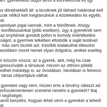
testen, gyerekvédő dugót tenni a konnektorba és így
öntésekből áll: a kicsiknek jól látható határokat kell
szak nélkül kell megtanulniuk a közlekedési és egyéb,
at.
anolyan jogai vannak, mint a felnőttnek. Ahogy
a konfliktusainkat (jobb esetben), úgy a gyereknél sem
 az enyhének gondolt pofon is komoly önértékelési
got, a gyermek lelkében eltolódik a saját testével
, más sem tiszteli azt. Később kialakulhat étkezési
nehezebben mond nemet olyan dolgokra, amiket esetleg
an köszön vissza: az a gyerek, akit, még ha csak
resszívabb a társaival. Hiszen az otthoni példát
lkedhet másképp is: az óvodában, iskolában is felveszi
társai célpontjává válhat.
 gyereket vagy nem, hiszen erre a törvény választ ad:
ki erőszakmentesen szeretné nevelni a gyerekét? Baj
 segítséget.
rról beszélni, hogyan lehet verni a gyereket a lehető
ot.