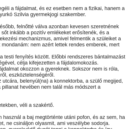
géli a fájdalmat, és ez esetben nem a fizikai, hanem a
Gyurkó Szilvia gyermekjogi szakember.
Később, felnőtté válva azonban kevesen szeretnének
, sőt inkább a pozitív emlékeket erősítenék, és a
dekezési mechanizmus, amivel felmentik a szüleiket a
zt mondanám: nem azért lettek rendes emberek, mert
 a testi fenyítés között. Előbbi rendszeres bántalmazást
ségével, célja kifejezetten a fájdalomokozás.
 fájdalmat okozzon a gyereknek. Sokszor nem is róla,
ről, eszköztelenségéről.
 utcára, belenyúl(na) a konnektorba, a szülő megijed,
s a pillanat hevében nem talál más módszert a
tekben, véli a szakértő.
használ a baj megtörténte utáni pofon, és az sem, ha
et, ne csináljon olyasmit, ami veszélybe sodorja.