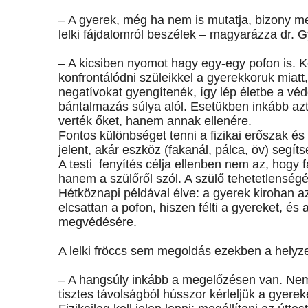
– A gyerek, még ha nem is mutatja, bizony me
lelki fájdalomról beszélek – magyarázza dr. 
– A kicsiben nyomot hagy egy-egy pofon is. 
konfrontálódni szüleikkel a gyerekkoruk miatt
negatívokat gyengítenék, így lép életbe a vé
bántalmazás súlya alól. Esetükben inkább a
verték őket, hanem annak ellenére.
Fontos különbséget tenni a fizikai erőszak és
jelent, akár eszköz (fakanál, pálca, öv) segít
A testi fenyítés célja ellenben nem az, hogy
hanem a szülőről szól. A szülő tehetetlenségé
Hétköznapi példával élve: a gyerek kirohan az
elcsattan a pofon, hiszen félti a gyereket, é
megvédésére.
A lelki fröccs sem megoldás ezekben a helyze
– A hangsúly inkább a megelőzésen van. Nem 
tisztes távolságból hússzor kérleljük a gyerek