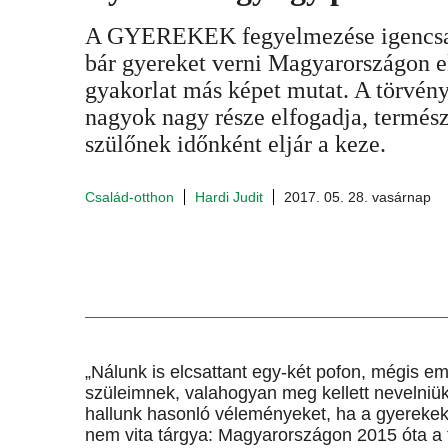
A GYEREKEK fegyelmezése igencsak
bár gyereket verni Magyarországon el
gyakorlat más képet mutat. A törvény 
nagyok nagy része elfogadja, termész
szülőnek időnként eljár a keze.
Család-otthon
Hardi Judit
2017. 05. 28. vasárnap
„Nálunk is elcsattant egy-két pofon, mégis em
szüleimnek, valahogyan meg kellett nevelniü
hallunk hasonló véleményeket, ha a gyerekek 
nem vita tárgya: Magyarországon 2015 óta a t