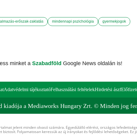
almazás-erőszak-zaklatás
mindennapi pszichológia
gyermekjogok
vess minket a
Szabadföld
Google News oldalán is!
at
Adatvédelmi tájékoztató
Felhasználási feltételek
Hirdetési ászf
Előfizet
d kiadója a Mediaworks Hungary Zrt. © Minden jog fen
rtalmat jelent minden olvasó számára. Egyedülálló elérést, országos lefedettsége
 biztosít. Folyamatosan keressük az új irányokat és fejlődési lehetőségeket. Ez j