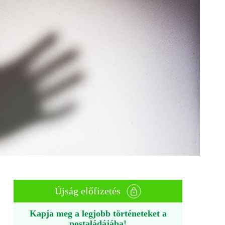
Újság előfizetés
Kapja meg a legjobb történeteket a
postaládájába!