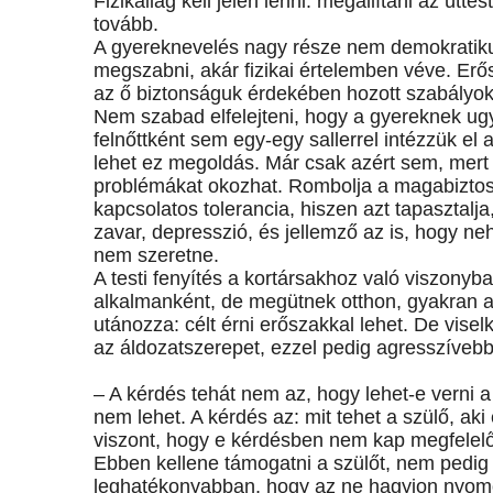
Fizikailag kell jelen lenni: megállítani az út
tovább.
A gyereknevelés nagy része nem demokratikus d
megszabni, akár fizikai értelemben véve. Erő
az ő biztonságuk érdekében hozott szabályok
Nem szabad elfelejteni, hogy a gyereknek ugy
felnőttként sem egy-egy sallerrel intézzük el 
lehet ez megoldás. Már csak azért sem, mert
problémákat okozhat. Rombolja a magabiztossá
kapcsolatos tolerancia, hiszen azt tapasztalja
zavar, depresszió, és jellemző az is, hogy 
nem szeretne.
A testi fenyítés a kortársakhoz való viszonyb
alkalmanként, de megütnek otthon, gyakran ag
utánozza: célt érni erőszakkal lehet. De vise
az áldozatszerepet, ezzel pedig agresszívebb 
– A kérdés tehát nem az, hogy lehet-e verni a
nem lehet. A kérdés az: mit tehet a szülő, a
viszont, hogy e kérdésben nem kap megfelelő
Ebben kellene támogatni a szülőt, nem pedig a
leghatékonyabban, hogy az ne hagyjon nyom