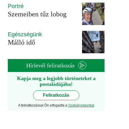
Portré
Szemeiben tűz lobog
Egészségünk
Málló idő
Hírlevél feliratkozás
Kapja meg a legjobb történeteket a
postaládájába!
Feliratkozás
A feliratkozással Ön elfogadta a
Szabályzatunkat