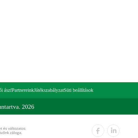
ői ászf
Partnereink
Játékszabályzat
Süti beállítások
ntartva. 2026
t és változatos
övőnk záloga.