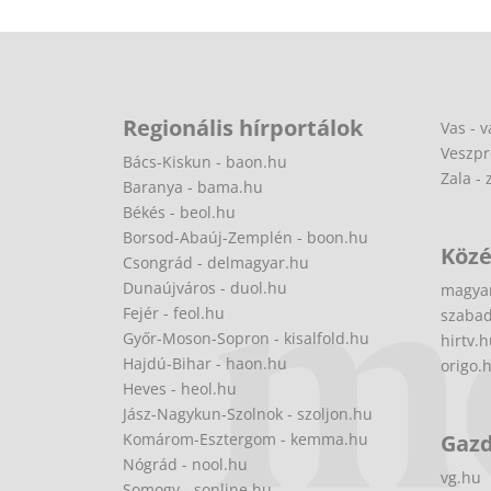
Regionális hírportálok
Vas - v
Veszpr
Bács-Kiskun - baon.hu
Zala - 
Baranya - bama.hu
Békés - beol.hu
Borsod-Abaúj-Zemplén - boon.hu
Közé
Csongrád - delmagyar.hu
Dunaújváros - duol.hu
magya
Fejér - feol.hu
szabad
Győr-Moson-Sopron - kisalfold.hu
hirtv.
Hajdú-Bihar - haon.hu
origo.
Heves - heol.hu
Jász-Nagykun-Szolnok - szoljon.hu
Komárom-Esztergom - kemma.hu
Gaz
Nógrád - nool.hu
vg.hu
Somogy - sonline.hu