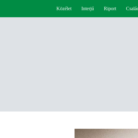
Közélet
Interjú
Riport
Csalá