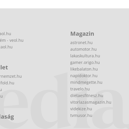
Magazin
aol.hu
ém - veol.hu
astronet.hu
zaol.hu
automotor.hu
lakaskultura.hu
gamer.origo.hu
let
likebalaton.hu
napidoktor.hu
rnemzet.hu
mindmegette.hu
fold.hu
travelo.hu
hu
dietaesfitnesz.hu
hu
vitorlazasmagazin.hu
videkize.hu
daság
tvmusor.hu