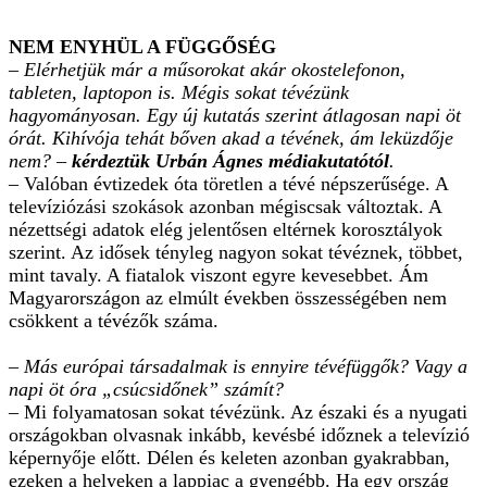
NEM ENYHÜL A FÜGGŐSÉG
– Elérhetjük már a műsorokat akár okostelefonon,
tableten, laptopon is. Mégis sokat tévézünk
hagyományosan. Egy új kutatás szerint átlagosan napi öt
órát. Kihívója tehát bőven akad a tévének, ám leküzdője
nem? –
kérdeztük Urbán Ágnes médiakutatótól
.
– Valóban évtizedek óta töretlen a tévé népszerűsége. A
televíziózási szokások azonban mégiscsak változtak. A
nézettségi adatok elég jelentősen eltérnek korosztályok
szerint. Az idősek tényleg nagyon sokat tévéznek, többet,
mint tavaly. A fiatalok viszont egyre kevesebbet. Ám
Magyarországon az elmúlt években összességében nem
csökkent a tévézők száma.
– Más európai társadalmak is ennyire tévéfüggők? Vagy a
napi öt óra „csúcsidőnek” számít?
– Mi folyamatosan sokat tévézünk. Az északi és a nyugati
országokban olvasnak inkább, kevésbé időznek a televízió
képernyője előtt. Délen és keleten azonban gyakrabban,
ezeken a helyeken a lappiac a gyengébb. Ha egy ország