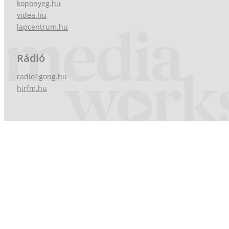
koponyeg.hu
videa.hu
lapcentrum.hu
Rádió
radio1gong.hu
hirfm.hu