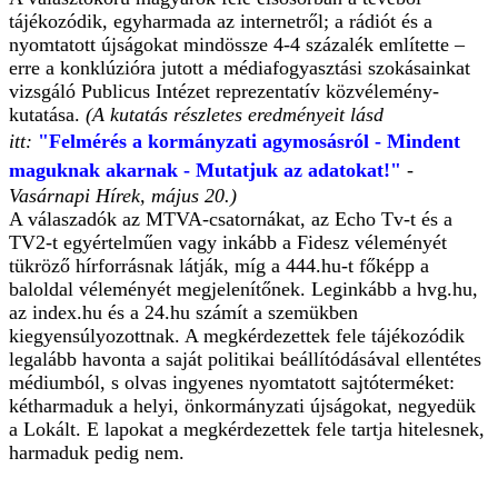
tájékozódik, egyharmada az internetről; a rádiót és a
nyomtatott újságokat mindössze 4-4 százalék említette –
erre a konklúzióra jutott a médiafogyasztási szokásainkat
vizsgáló Publicus Intézet reprezentatív közvélemény-
kutatása.
(A kutatás részletes eredményeit lásd
itt:
"Felmérés a kormányzati agymosásról - Mindent
maguknak akarnak - Mutatjuk az adatokat!"
-
Vasárnapi Hírek, május 20.)
A válaszadók az MTVA-csatornákat, az Echo Tv-t és a
TV2-t egyértelműen vagy inkább a Fidesz véleményét
tükröző hírforrásnak látják, míg a 444.hu-t főképp a
baloldal véleményét megjelenítőnek. Leginkább a hvg.hu,
az index.hu és a 24.hu számít a szemükben
kiegyensúlyozottnak. A megkérdezettek fele tájékozódik
legalább havonta a saját politikai beállítódásával ellentétes
médiumból, s olvas ingyenes nyomtatott sajtóterméket:
kétharmaduk a helyi, önkormányzati újságokat, negyedük
a Lokált. E lapokat a megkérdezettek fele tartja hitelesnek,
harmaduk pedig nem.