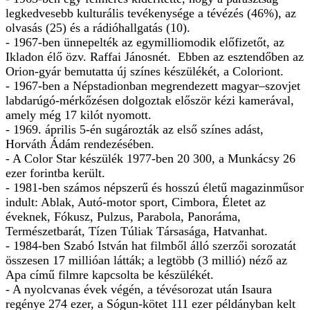
legkedvesebb kulturális tevékenysége a tévézés (46%), az
olvasás (25) és a rádióhallgatás (10).
- 1967-ben ünnepelték az egymilliomodik előfizetőt, az
Ikladon élő özv. Raffai Jánosnét. Ebben az esztendőben az
Orion-gyár bemutatta új színes készülékét, a Coloriont.
- 1967-ben a Népstadionban megrendezett magyar–szovjet
labdarúgó-mérkőzésen dolgoztak először kézi kamerával,
amely még 17 kilót nyomott.
- 1969. április 5-én sugározták az első színes adást,
Horváth Ádám rendezésében.
- A Color Star készülék 1977-ben 20 300, a Munkácsy 26
ezer forintba került.
- 1981-ben számos népszerű és hosszú életű magazinműsor
indult: Ablak, Autó-motor sport, Cimbora, Életet az
éveknek, Fókusz, Pulzus, Parabola, Panoráma,
Természetbarát, Tízen Túliak Társasága, Hatvanhat.
- 1984-ben Szabó István hat filmből álló szerzői sorozatát
összesen 17 millióan látták; a legtöbb (3 millió) néző az
Apa című filmre kapcsolta be készülékét.
- A nyolcvanas évek végén, a tévésorozat után Isaura
regénye 274 ezer, a Sógun-kötet 111 ezer példányban kelt