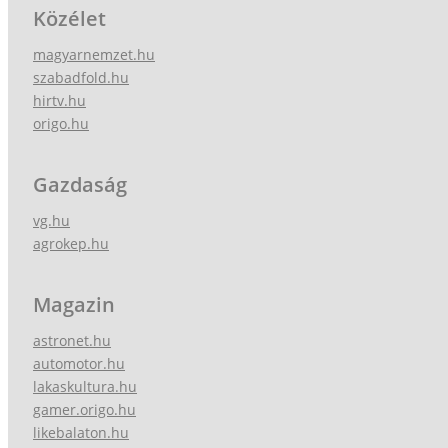
Közélet
magyarnemzet.hu
szabadfold.hu
hirtv.hu
origo.hu
Gazdaság
vg.hu
agrokep.hu
Magazin
astronet.hu
automotor.hu
lakaskultura.hu
gamer.origo.hu
likebalaton.hu