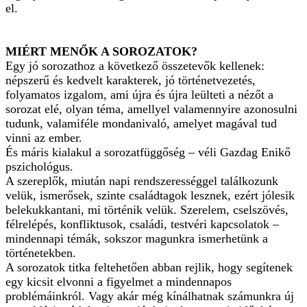
el.
MIÉRT MENŐK A SOROZATOK?
Egy jó sorozathoz a következő összetevők kellenek:
népszerű és kedvelt karakterek, jó történetvezetés,
folyamatos izgalom, ami újra és újra leülteti a nézőt a
sorozat elé, olyan téma, amellyel valamennyire azonosulni
tudunk, valamiféle mondanivaló, amelyet magával tud
vinni az ember.
És máris kialakul a sorozatfüggőség – véli Gazdag Enikő
pszichológus.
A szereplők, miután napi rendszerességgel találkozunk
velük, ismerősek, szinte családtagok lesznek, ezért jólesik
belekukkantani, mi történik velük. Szerelem, cselszövés,
félrelépés, konfliktusok, családi, testvéri kapcsolatok –
mindennapi témák, sokszor magunkra ismerhetünk a
történetekben.
A sorozatok titka feltehetően abban rejlik, hogy segítenek
egy kicsit elvonni a figyelmet a mindennapos
problémáinkról. Vagy akár még kínálhatnak számunkra új