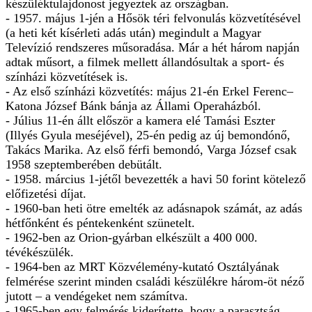
készüléktulajdonost jegyeztek az országban.
- 1957. május 1-jén a Hősök téri felvonulás közvetítésével
(a heti két kísérleti adás után) megindult a Magyar
Televízió rendszeres műsoradása. Már a hét három napján
adtak műsort, a filmek mellett állandósultak a sport- és
színházi közvetítések is.
- Az első színházi közvetítés: május 21-én Erkel Ferenc–
Katona József Bánk bánja az Állami Operaházból.
- Július 11-én állt először a kamera elé Tamási Eszter
(Illyés Gyula meséjével), 25-én pedig az új bemondónő,
Takács Marika. Az első férfi bemondó, Varga József csak
1958 szeptemberében debütált.
- 1958. március 1-jétől bevezették a havi 50 forint kötelező
előfizetési díjat.
- 1960-ban heti ötre emelték az adásnapok számát, az adás
hétfőnként és péntekenként szünetelt.
- 1962-ben az Orion-gyárban elkészült a 400 000.
tévékészülék.
- 1964-ben az MRT Közvélemény-kutató Osztályának
felmérése szerint minden családi készülékre három-öt néző
jutott – a vendégeket nem számítva.
- 1965-ben egy felmérés kiderítette, hogy a parasztság