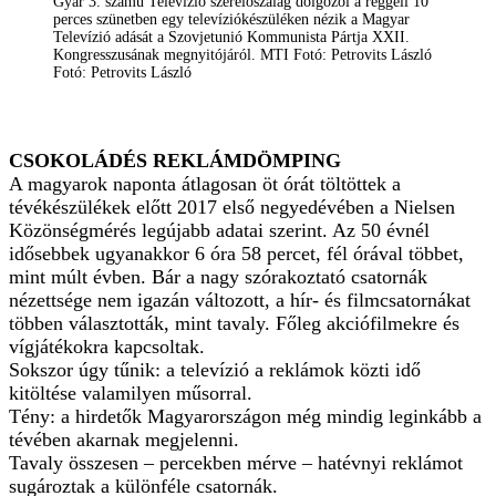
Gyár 3. számú Televízió szerelőszalag dolgozói a reggeli 10
perces szünetben egy televíziókészüléken nézik a Magyar
Televízió adását a Szovjetunió Kommunista Pártja XXII.
Kongresszusának megnyitójáról. MTI Fotó: Petrovits László
Fotó: Petrovits László
CSOKOLÁDÉS REKLÁMDÖMPING
A magyarok naponta átlagosan öt órát töltöttek a
tévékészülékek előtt 2017 első negyedévében a Nielsen
Közönségmérés legújabb adatai szerint. Az 50 évnél
idősebbek ugyanakkor 6 óra 58 percet, fél órával többet,
mint múlt évben. Bár a nagy szórakoztató csatornák
nézettsége nem igazán változott, a hír- és filmcsatornákat
többen választották, mint tavaly. Főleg akciófilmekre és
vígjátékokra kapcsoltak.
Sokszor úgy tűnik: a televízió a reklámok közti idő
kitöltése valamilyen műsorral.
Tény: a hirdetők Magyarországon még mindig leginkább a
tévében akarnak megjelenni.
Tavaly összesen – percekben mérve – hatévnyi reklámot
sugároztak a különféle csatornák.