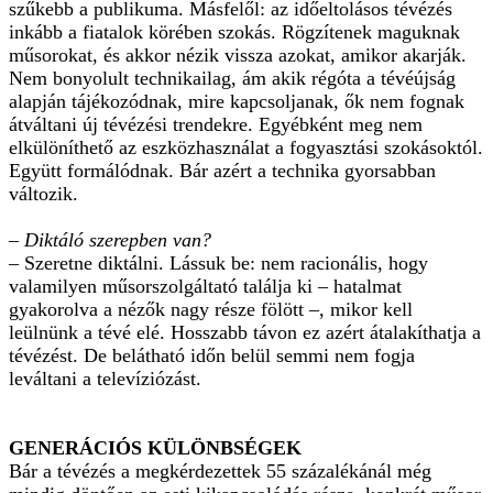
szűkebb a publikuma. Másfelől: az időeltolásos tévézés
inkább a fiatalok körében szokás. Rögzítenek maguknak
műsorokat, és akkor nézik vissza azokat, amikor akarják.
Nem bonyolult technikailag, ám akik régóta a tévéújság
alapján tájékozódnak, mire kapcsoljanak, ők nem fognak
átváltani új tévézési trendekre. Egyébként meg nem
elkülöníthető az eszközhasználat a fogyasztási szokásoktól.
Együtt formálódnak. Bár azért a technika gyorsabban
változik.
– Diktáló szerepben van?
– Szeretne diktálni. Lássuk be: nem racionális, hogy
valamilyen műsorszolgáltató találja ki – hatalmat
gyakorolva a nézők nagy része fölött –, mikor kell
leülnünk a tévé elé. Hosszabb távon ez azért átalakíthatja a
tévézést. De belátható időn belül semmi nem fogja
leváltani a televíziózást.
GENERÁCIÓS KÜLÖNBSÉGEK
Bár a tévézés a megkérdezettek 55 százalékánál még