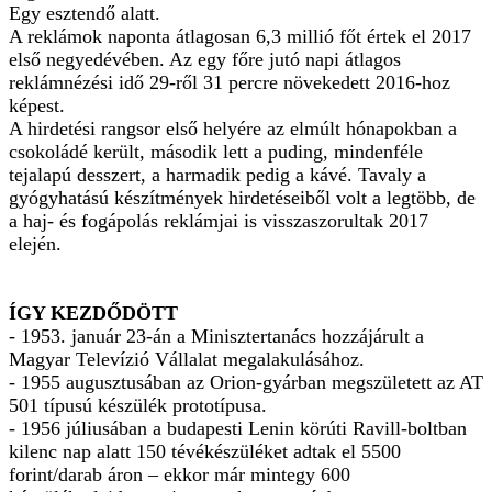
Egy esztendő alatt.
A reklámok naponta átlagosan 6,3 millió főt értek el 2017
első negyedévében. Az egy főre jutó napi átlagos
reklámnézési idő 29-ről 31 percre növekedett 2016-hoz
képest.
A hirdetési rangsor első helyére az elmúlt hónapokban a
csokoládé került, második lett a puding, mindenféle
tejalapú desszert, a harmadik pedig a kávé. Tavaly a
gyógyhatású készítmények hirdetéseiből volt a legtöbb, de
a haj- és fogápolás reklámjai is visszaszorultak 2017
elején.
ÍGY KEZDŐDÖTT
- 1953. január 23-án a Minisztertanács hozzájárult a
Magyar Televízió Vállalat megalakulásához.
- 1955 augusztusában az Orion-gyárban megszületett az AT
501 típusú készülék prototípusa.
- 1956 júliusában a budapesti Lenin körúti Ravill-boltban
kilenc nap alatt 150 tévékészüléket adtak el 5500
forint/darab áron – ekkor már mintegy 600