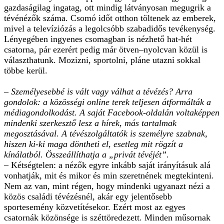
gazdaságilag ingatag, ott mindig látványosan megugrik a
tévénézők száma. Csomó időt otthon töltenek az emberek,
mivel a televíziózás a legolcsóbb szabadidős tevékenység.
Lényegében ingyenes csomagban is nézhető hat-hét
csatorna, pár ezerért pedig már ötven–nyolcvan közül is
választhatunk. Mozizni, sportolni, pláne utazni sokkal
többe kerül.
– Személyesebbé is vált vagy válhat a tévézés? Arra
gondolok: a közösségi online terek teljesen átformálták a
médiagondolkodást. A saját Facebook-oldalán voltaképpen
mindenki szerkesztő lesz a hírek, más tartalmak
megosztásával. A tévészolgáltatók is személyre szabnak,
hiszen ki-ki maga döntheti el, esetleg mit rögzít a
kínálatból. Összeállíthatja a „privát tévéjét”.
– Kétségtelen: a nézők egyre inkább saját irányításuk alá
vonhatják, mit és mikor és min szeretnének megtekinteni.
Nem az van, mint régen, hogy mindenki ugyanazt nézi a
közös családi tévézésnél, akár egy jelentősebb
sportesemény közvetítésekor. Ezért most az egyes
csatornák közönsége is széttöredezett. Minden műsornak