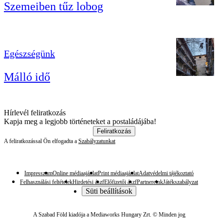
Szemeiben tűz lobog
Egészségünk
Málló idő
Hírlevél feliratkozás
Kapja meg a legjobb történeteket a postaládájába!
Feliratkozás
A feliratkozással Ön elfogadta a
Szabályzatunkat
Impresszum
Online médiaajánlat
Print médiaajánlat
Adatvédelmi tájékoztató
Felhasználási feltételek
Hirdetési ászf
Előfizetői ászf
Partnereink
Játékszabályzat
Süti beállítások
A Szabad Föld kiadója a Mediaworks Hungary Zrt. © Minden jog