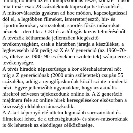
mindig döntően az esti kikapcsolódás része, konkrét műsor
miatt már csak 28 százalékunk kapcsolja be készülékét.
A műsorválasztás gyakran ad hoc módon, kapcsolgatással
dől el, a legtöbben filmeket, ismeretterjesztő, hír- és
riportműsorokat, sorozatokat, sportés főzős műsorokat
néznek – derül ki a GKI és a Jófogás közös felméréséből.
A tévézők kétharmada jellemzően kiegészítő
tevékenységként, csak a háttérben járatja a készüléket, a
legkevesebb időt pedig az X és Y generáció (az 1960–70-
es, illetve az 1980–90-es években születettek) szánja erre a
tevékenységre.
A tévés híradók népszerűsége a kor előrehaladtával nő:
míg a Z generációnak (2000 után születettek) csupán 55
százaléka, addig a nyugdíjaskorúak közül szinte mindenki
nézi. Egyre jellemzőbb ugyanakkor, hogy az aktuális
hírekről szívesen tájékozódunk online is. A Z generáció
majdnem fele az online hírek keresgélésekor elsősorban a
közösségi oldalakra támaszkodik.
A Z-ket képernyő elé ültetni leginkább sorozatokkal és
filmekkel lehet, de a tehetségkutató- és show-műsoroknak
is ők lehetnek az elsődleges célközönsége.