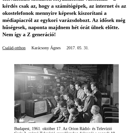
kérdés csak az, hogy a számítógépek, az internet és az
okostelefonok mennyire képesek kiszorítani a
médiapiacról az egykori varázsdobozt. Az idősek még
hűségesek, naponta majdnem hét órát ülnek előtte.
Nem így a Z generáció!
Család-otthon
Karácsony Ágnes
2017. 05. 31.
Budapest, 1961. október 17. Az Orion Rádió- és Televízió