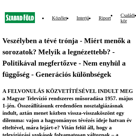
Családi
Közélet
Interjú
Riport
kör
Veszélyben a tévé trónja - Miért menők a
sorozatok? Melyik a legnézettebb? -
Politikával megfertőzve - Nem enyhül a
függőség - Generációs különbségek
A FELVONULÁS KÖZVETÍTÉSÉVEL INDULT MEG
a Magyar Televízió rendszeres műsoradása 1957. május
1-jén. Összeállításunk eredendően nosztalgiázásnak
indult, aztán menet közben vissza-visszaköszönt egy
dilemma: vajon a hagyományos tévézés ideje hatvan év
elteltével, mára lejárt-e? Vitán felül áll, hogy a
televíziózási szokások folyamatosan változnak – a