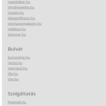
napidoktor.hu
mindmegette.hu
travelo.hu
dietaesfitnesz.hu
vitorlazasmagazin.hu
videkize.hu
tvmusor.hu
Bulvár
borsonline.hu
ripost.hu
metropol.hu
life.hu
she.hu
Szolgáltatás
freemail.hu