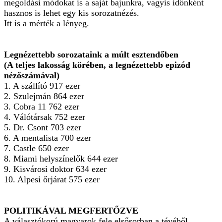
megoldási módokat is a saját bajunkra, vagyis időnként
hasznos is lehet egy kis sorozatnézés.
Itt is a mérték a lényeg.
Legnézettebb sorozataink a múlt esztendőben
(A teljes lakosság körében, a legnézettebb epizód
nézőszámával)
1. A szállító 917 ezer
2. Szulejmán 864 ezer
3. Cobra 11 762 ezer
4. Válótársak 752 ezer
5. Dr. Csont 703 ezer
6. A mentalista 700 ezer
7. Castle 650 ezer
8. Miami helyszínelők 644 ezer
9. Kisvárosi doktor 634 ezer
10. Alpesi őrjárat 575 ezer
POLITIKÁVAL MEGFERTŐZVE
A választókorú magyarok fele elsősorban a tévéből