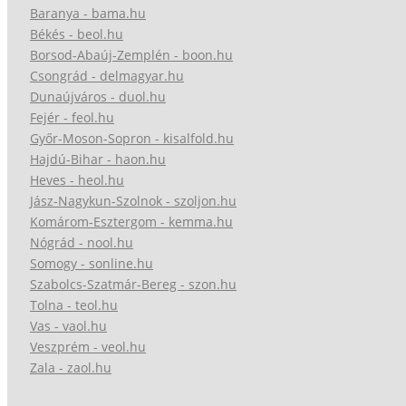
Baranya - bama.hu
Békés - beol.hu
Borsod-Abaúj-Zemplén - boon.hu
Csongrád - delmagyar.hu
Dunaújváros - duol.hu
Fejér - feol.hu
Győr-Moson-Sopron - kisalfold.hu
Hajdú-Bihar - haon.hu
Heves - heol.hu
Jász-Nagykun-Szolnok - szoljon.hu
Komárom-Esztergom - kemma.hu
Nógrád - nool.hu
Somogy - sonline.hu
Szabolcs-Szatmár-Bereg - szon.hu
Tolna - teol.hu
Vas - vaol.hu
Veszprém - veol.hu
Zala - zaol.hu