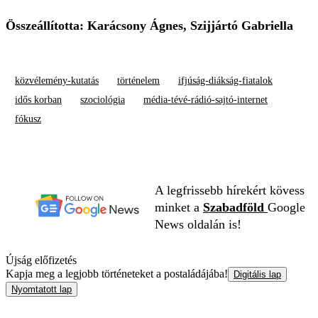
Összeállította: Karácsony Ágnes, Szijjártó Gabriella
közvélemény-kutatás
történelem
ifjúság-diákság-fiatalok
idős korban
szociológia
média-tévé-rádió-sajtó-internet
fókusz
A legfrissebb hírekért kövess
minket a
Szabadföld
Google
News oldalán is!
Újság előfizetés
Kapja meg a legjobb történeteket a postaládájába!
Digitális lap
Nyomtatott lap