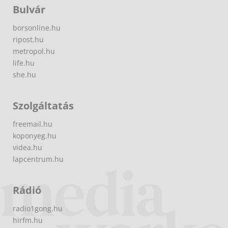
Bulvár
borsonline.hu
ripost.hu
metropol.hu
life.hu
she.hu
Szolgáltatás
freemail.hu
koponyeg.hu
videa.hu
lapcentrum.hu
Rádió
radio1gong.hu
hirfm.hu