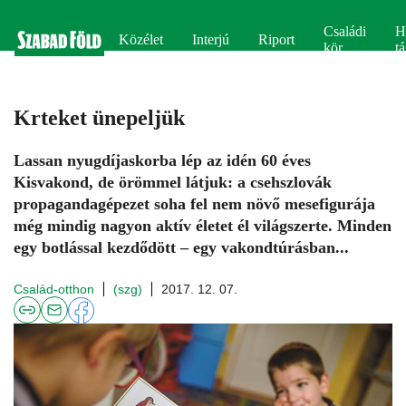
Családi
H
Közélet
Interjú
Riport
kör
tá
Krteket ünepeljük
Lassan nyugdíjaskorba lép az idén 60 éves
Kisvakond, de örömmel látjuk: a csehszlovák
propagandagépezet soha fel nem növő mesefigurája
még mindig nagyon aktív életet él világszerte. Minden
egy botlással kezdődött – egy vakondtúrásban...
Család-otthon
(szg)
2017. 12. 07.