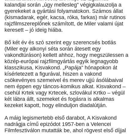
kalandjai során „úgy mellesleg” végigkalauzolja a
gyerekeket a gyártási folyamatokon. Számos állat
(kismadarak, egér, kacsa, róka, farkas) már rutinos
rajzfilmszereplőnek számított, de Miler valami újat
keresett – jó ideig hiába.
Bő két év és szó szerint egy szerencsés botlás
(Miler egy alkonyi séta során átesett egy
vakondtúráson) kellett ahhoz, hogy megszülessen a
közép-európai rajzfilmgyártás egyik legnagyobb
klasszikusa, Kisvakond. „Papája” hónapokon át
kísérletezett a figurával, hiszen a vakond
csökevényes szemeivel és merev ujjú ásólábaival
nem éppen egy táncos-komikus alkat. Kisvakond –
csehül Krtek vagy Krtecek, szlovákul Krtko – végül
két lábra állt, szemeket és fogásra is alkalmas
kezeket kapott, hogy elinduljon diadalútján.
A máig legismertebb első darabot, A Kisvakond
nadrágja című epizódot 1957-ben a Velencei
Filmfesztiválon mutatták be, ahol rögvest első díjjal