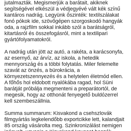
jutalmazták. Megismerjük a barátait, akiknek
segítségével elkészül a védjegyévé vált kék színű
kantáros nadrág. Legyünk őszinték: textilszálakat
fonó pókok ide, szövőgépen szorgoskodó hangyák
oda, a rajzfilm sokkal inkább szól a barátságról,
kitartásról és összefogásról, mint a textilipari
gyártófolyamatokról.
A nadrág után jött az autó, a rakéta, a karácsonyfa,
az esernyő, az árvíz, az iskola, a hetedik
mennyország és a többi folytatás. Miler felemelte
szavát az önzés, a bürokrácia, a
környezetszennyezés és a helytelen életmód ellen.
A főhős hol eldobott nyalókába ragad, hol Süni
barátját próbálja megmenteni a preparátortól, de
megesik, hogy az otthonát fenyegető buldózerrel
kell szembeszállnia.
Summa summarum: Kisvakond a csehszlovák
filmgyártás legkelendőbb exportcikke lett, kalandjait
85 ország vásárolta meg. Szinkronizálást nemigen