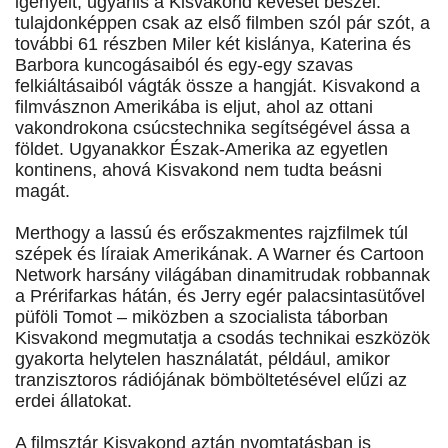
igényelt, ugyanis a Kisvakond keveset beszél:
tulajdonképpen csak az első filmben szól pár szót, a
további 61 részben Miler két kislánya, Katerina és
Barbora kuncogásaiból és egy-egy szavas
felkiáltásaiból vágták össze a hangját. Kisvakond a
filmvásznon Amerikába is eljut, ahol az ottani
vakondrokona csúcstechnika segítségével ássa a
földet. Ugyanakkor Észak-Amerika az egyetlen
kontinens, ahová Kisvakond nem tudta beásni
magát.
Merthogy a lassú és erőszakmentes rajzfilmek túl
szépek és líraiak Amerikának. A Warner és Cartoon
Network harsány világában dinamitrudak robbannak
a Prérifarkas hátán, és Jerry egér palacsintasütővel
püföli Tomot – miközben a szocialista táborban
Kisvakond megmutatja a csodás technikai eszközök
gyakorta helytelen használatát, például, amikor
tranzisztoros rádiójának bömböltetésével elűzi az
erdei állatokat.
A filmsztár Kisvakond aztán nyomtatásban is