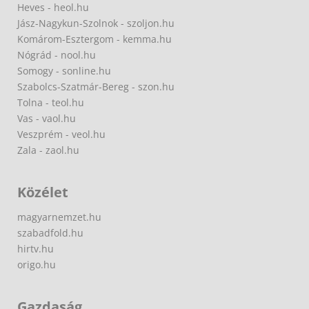
Heves - heol.hu
Jász-Nagykun-Szolnok - szoljon.hu
Komárom-Esztergom - kemma.hu
Nógrád - nool.hu
Somogy - sonline.hu
Szabolcs-Szatmár-Bereg - szon.hu
Tolna - teol.hu
Vas - vaol.hu
Veszprém - veol.hu
Zala - zaol.hu
Közélet
magyarnemzet.hu
szabadfold.hu
hirtv.hu
origo.hu
Gazdaság