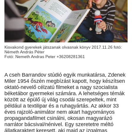
Kisvakond gyerekek játszanak olvasnak könyv 2017.11.26 fotó:
Németh András Péter
Fotó: Nemeth Andras Peter +36208281361
A cseh Barrandov stúdió egyik munkatársa, Zdenek
Miler 1954 őszén megbízást kapott, hogy készítsen
oktató-nevelő célzatú filmeket a nagy szocialista
béketábor gyermekei számára. A lehetséges témák
között az épülő új világ csodái szerepeltek, mint
például a textilipar és a ruhagyártás. Az akkor 33
éves rajzoló-animátor nem akart hagyományos
propagandafilmet csinálni, okosan magyarázó
narrátor bácsival/nénivel. Egy szeretetre méltó
állatkaraktert keresett, aki majd az izgalmas