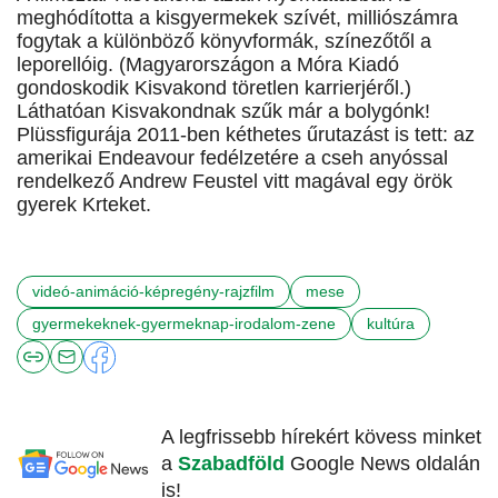
meghódította a kisgyermekek szívét, milliószámra
fogytak a különböző könyvformák, színezőtől a
leporellóig. (Magyarországon a Móra Kiadó
gondoskodik Kisvakond töretlen karrierjéről.)
Láthatóan Kisvakondnak szűk már a bolygónk!
Plüssfigurája 2011-ben kéthetes űrutazást is tett: az
amerikai Endeavour fedélzetére a cseh anyóssal
rendelkező Andrew Feustel vitt magával egy örök
gyerek Krteket.
videó-animáció-képregény-rajzfilm
mese
gyermekeknek-gyermeknap-irodalom-zene
kultúra
A legfrissebb hírekért kövess minket
a
Szabadföld
Google News oldalán
is!