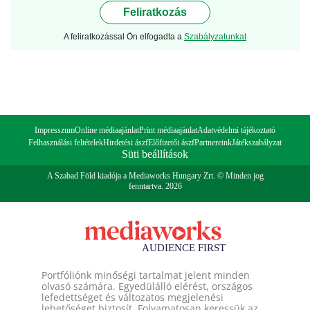
Feliratkozás
A feliratkozással Ön elfogadta a
Szabályzatunkat
Impresszum
Online médiaajánlat
Print médiaajánlat
Adatvédelmi tájékoztató
Felhasználási feltételek
Hirdetési ászf
Előfizetői ászf
Partnereink
Játékszabályzat
Süti beállítások
A Szabad Föld kiadója a Mediaworks Hungary Zrt. © Minden jog
fenntartva. 2026
Portfóliónk minőségi tartalmat jelent minden
olvasó számára. Egyedülálló elérést, országos
lefedettséget és változatos megjelenési
lehetőséget biztosít. Folyamatosan keressük az