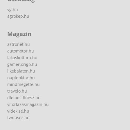
vg.hu
agrokep.hu
Magazin
astronet.hu
automotor.hu
lakaskultura.hu
gamer.origo.hu
likebalaton.hu
napidoktor.hu
mindmegette.hu
travelo.hu
dietaesfitnesz.hu
vitorlazasmagazin.hu
videkize.hu
tvmusor.hu