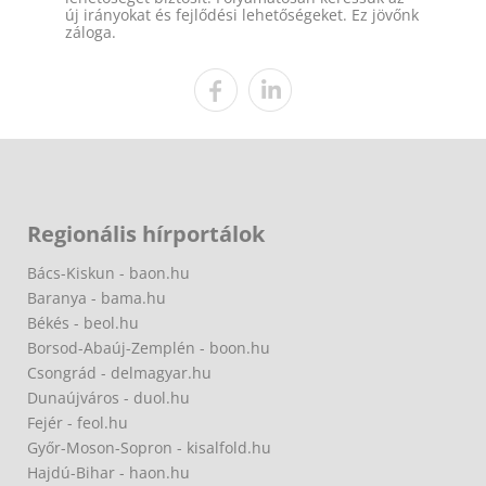
új irányokat és fejlődési lehetőségeket. Ez jövőnk
záloga.
Regionális hírportálok
Bács-Kiskun - baon.hu
Baranya - bama.hu
Békés - beol.hu
Borsod-Abaúj-Zemplén - boon.hu
Csongrád - delmagyar.hu
Dunaújváros - duol.hu
Fejér - feol.hu
Győr-Moson-Sopron - kisalfold.hu
Hajdú-Bihar - haon.hu