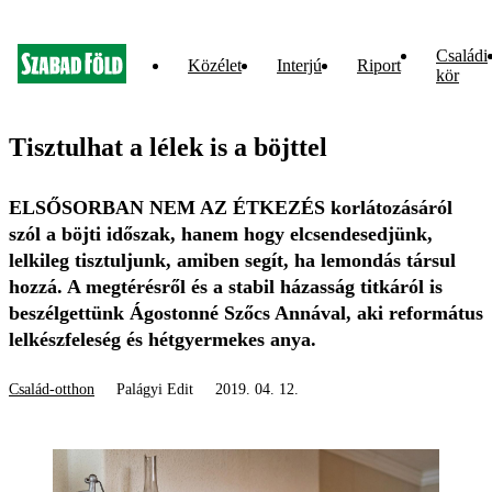
Családi
Közélet
Interjú
Riport
kör
Tisztulhat a lélek is a böjttel
ELSŐSORBAN NEM AZ ÉTKEZÉS korlátozásáról
szól a böjti időszak, hanem hogy elcsendesedjünk,
lelkileg tisztuljunk, amiben segít, ha lemondás társul
hozzá. A megtérésről és a stabil házasság titkáról is
beszélgettünk Ágostonné Szőcs Annával, aki református
lelkészfeleség és hétgyermekes anya.
Család-otthon
Palágyi Edit
2019. 04. 12.