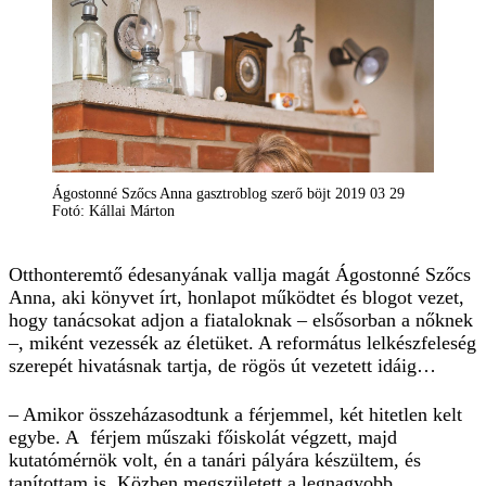
Ágostonné Szőcs Anna gasztroblog szerő böjt 2019 03 29
Fotó: Kállai Márton
Otthonteremtő édesanyának vallja magát Ágostonné Szőcs
Anna, aki könyvet írt, honlapot működtet és blogot vezet,
hogy tanácsokat adjon a fiataloknak – elsősorban a nőknek
–, miként vezessék az életüket. A református lelkészfeleség
szerepét hivatásnak tartja, de rögös út vezetett idáig…
– Amikor összeházasodtunk a férjemmel, két hitetlen kelt
egybe. A férjem műszaki főiskolát végzett, majd
kutatómérnök volt, én a tanári pályára készültem, és
tanítottam is. Közben megszületett a legnagyobb