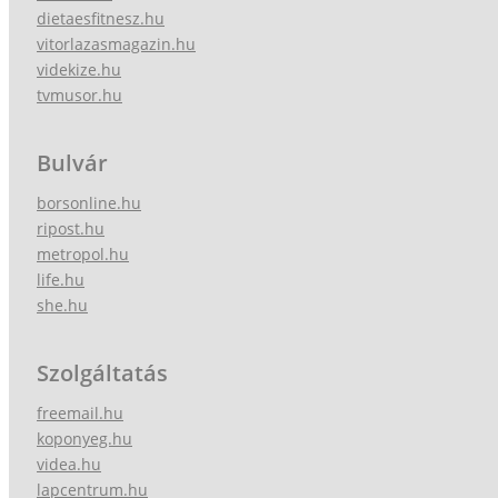
dietaesfitnesz.hu
vitorlazasmagazin.hu
videkize.hu
tvmusor.hu
Bulvár
borsonline.hu
ripost.hu
metropol.hu
life.hu
she.hu
Szolgáltatás
freemail.hu
koponyeg.hu
videa.hu
lapcentrum.hu