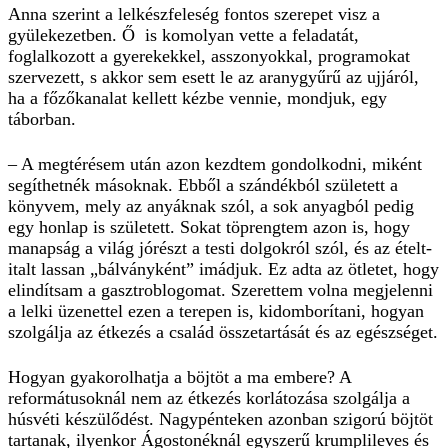
Anna szerint a lelkészfeleség fontos szerepet visz a
gyülekezetben. Ő is komolyan vette a feladatát,
foglalkozott a gyerekekkel, asszonyokkal, programokat
szervezett, s akkor sem esett le az aranygyűrű az ujjáról,
ha a főzőkanalat kellett kézbe vennie, mondjuk, egy
táborban.
– A megtérésem után azon kezdtem gondolkodni, miként
segíthetnék másoknak. Ebből a szándékból született a
könyvem, mely az anyáknak szól, a sok anyagból pedig
egy honlap is született. Sokat töprengtem azon is, hogy
manapság a világ jórészt a testi dolgokról szól, és az ételt-
italt lassan „bálványként” imádjuk. Ez adta az ötletet, hogy
elindítsam a gasztroblogomat. Szerettem volna megjelenni
a lelki üzenettel ezen a terepen is, kidomborítani, hogyan
szolgálja az étkezés a család összetartását és az egészséget.
Hogyan gyakorolhatja a böjtöt a ma embere? A
reformátusoknál nem az étkezés korlátozása szolgálja a
húsvéti készülődést. Nagypénteken azonban szigorú böjtöt
tartanak, ilyenkor Ágostonéknál egyszerű krumplileves és