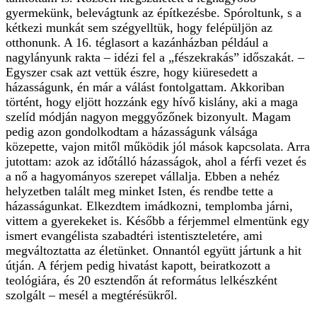
gyermekünk, belevágtunk az építkezésbe. Spóroltunk, s a
kétkezi munkát sem szégyelltük, hogy felépüljön az
otthonunk. A 16. téglasort a kazánházban például a
nagylányunk rakta – idézi fel a „fészekrakás” időszakát. –
Egyszer csak azt vettük észre, hogy kiüresedett a
házasságunk, én már a válást fontolgattam. Akkoriban
történt, hogy eljött hozzánk egy hívő kislány, aki a maga
szelíd módján nagyon meggyőzőnek bizonyult. Magam
pedig azon gondolkodtam a házasságunk válsága
közepette, vajon mitől működik jól mások kapcsolata. Arra
jutottam: azok az időtálló házasságok, ahol a férfi vezet és
a nő a hagyományos szerepet vállalja. Ebben a nehéz
helyzetben talált meg minket Isten, és rendbe tette a
házasságunkat. Elkezdtem imádkozni, templomba járni,
vittem a gyerekeket is. Később a férjemmel elmentünk egy
ismert evangélista szabadtéri istentiszteletére, ami
megváltoztatta az életünket. Onnantól együtt jártunk a hit
útján. A férjem pedig hivatást kapott, beiratkozott a
teológiára, és 20 esztendőn át református lelkészként
szolgált – mesél a megtérésükről.