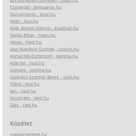
Borsod-Abaúj-Zemplén - boon.hu
Csongrád - delmagyar.hu
Dunaújváros - duol.hu
Fejér - feol.hu
Győr-Moson-Sopron - kisalfold.hu
Hajdú-Bihar - haon.hu
Heves - heol.hu
Jász-Nagykun-Szolnok - szoljon.hu
Komárom-Esztergom - kemma.hu
Nógrád - nool.hu
Somogy - sonline.hu
Szabolcs-Szatmár-Bereg - szon.hu
Tolna - teol.hu
Vas - vaol.hu
Veszprém - veol.hu
Zala - zaol.hu
Közélet
magyarnemzet.hu