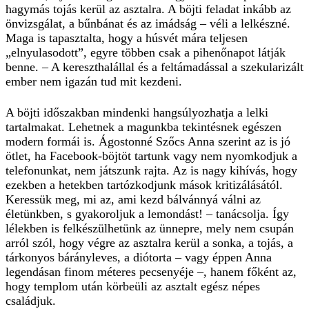
hagymás tojás kerül az asztalra. A böjti feladat inkább az
önvizsgálat, a bűnbánat és az imádság – véli a lelkészné.
Maga is tapasztalta, hogy a húsvét mára teljesen
„elnyulasodott”, egyre többen csak a pihenőnapot látják
benne. – A kereszthalállal és a feltámadással a szekularizált
ember nem igazán tud mit kezdeni.
A böjti időszakban mindenki hangsúlyozhatja a lelki
tartalmakat. Lehetnek a magunkba tekintésnek egészen
modern formái is. Ágostonné Szőcs Anna szerint az is jó
ötlet, ha Facebook-böjtöt tartunk vagy nem nyomkodjuk a
telefonunkat, nem játszunk rajta. Az is nagy kihívás, hogy
ezekben a hetekben tartózkodjunk mások kritizálásától.
Keressük meg, mi az, ami kezd bálvánnyá válni az
életünkben, s gyakoroljuk a lemondást! – tanácsolja. Így
lélekben is felkészülhetünk az ünnepre, mely nem csupán
arról szól, hogy végre az asztalra kerül a sonka, a tojás, a
tárkonyos bárányleves, a diótorta – vagy éppen Anna
legendásan finom méteres pecsenyéje –, hanem főként az,
hogy templom után körbeüli az asztalt egész népes
családjuk.