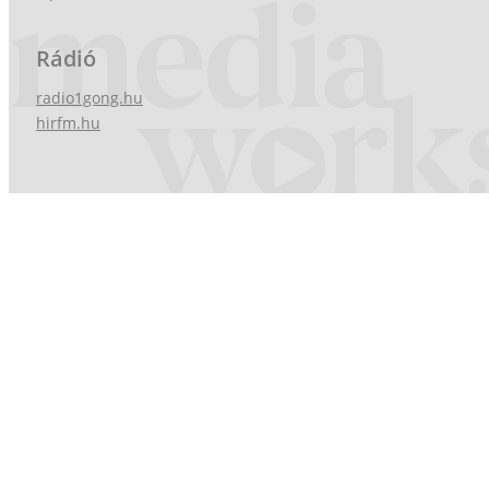
Rádió
radio1gong.hu
hirfm.hu