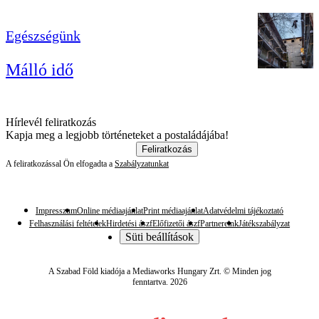
Egészségünk
Málló idő
Hírlevél feliratkozás
Kapja meg a legjobb történeteket a postaládájába!
Feliratkozás
A feliratkozással Ön elfogadta a
Szabályzatunkat
Impresszum
Online médiaajánlat
Print médiaajánlat
Adatvédelmi tájékoztató
Felhasználási feltételek
Hirdetési ászf
Előfizetői ászf
Partnereink
Játékszabályzat
Süti beállítások
A Szabad Föld kiadója a Mediaworks Hungary Zrt. © Minden jog
fenntartva. 2026