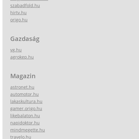
szabadfold.hu
hirtv.hu
origo.hu
Gazdaság
vg.hu
agrokep.hu
Magazin
astronet.hu
automotor.hu
lakaskultura.hu
gamer.origo.hu
likebalaton.hu
napidoktor.hu
mindmegette.hu
travelo.hu