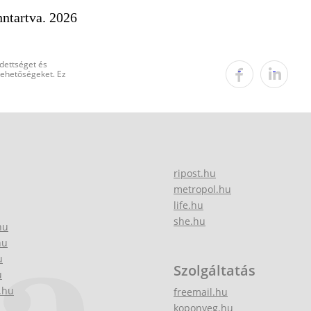
ntartva. 2026
edettséget és
 lehetőségeket. Ez
ripost.hu
metropol.hu
life.hu
she.hu
hu
hu
u
Szolgáltatás
u
.hu
freemail.hu
koponyeg.hu