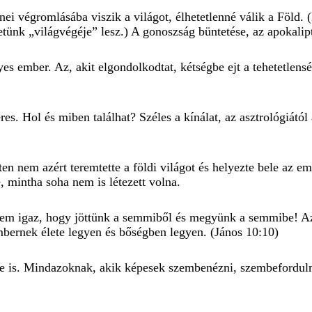
nei végromlásába viszik a világot, élhetetlenné válik a Föld.
etünk „világvégéje” lesz.) A gonoszság büntetése, az apokalip
 ember. Az, akit elgondolkodtat, kétségbe ejt a tehetetlenség
eres. Hol és miben találhat? Széles a kínálat, az asztrológiá
sten nem azért teremtette a földi világot és helyezte bele az e
, mintha soha nem is létezett volna.
 nem igaz, hogy jöttünk a semmiből és megyünk a semmibe! Az
mbernek élete legyen és bőségben legyen. (János 10:10)
e is. Mindazoknak, akik képesek szembenézni, szembefordulni