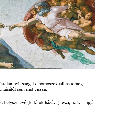
ástalan nyíltsággal a homoszexualitás tömeges
ntásától sem riad vissza.
k helyszínévé (kufárok házává) teszi, az Úr napját