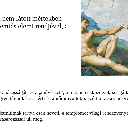
a nem látott mértékben
remtés elemi rendjével, a
házasságát, és a „művészet”, a reklám eszközeivel, sőt gátl
ndíteni kész a férfi és a női mivoltot, s ezért a kicsik megro
jétmúltnak tartva csak neveti, a templomot világi rendezvénye
vásározással üli meg.