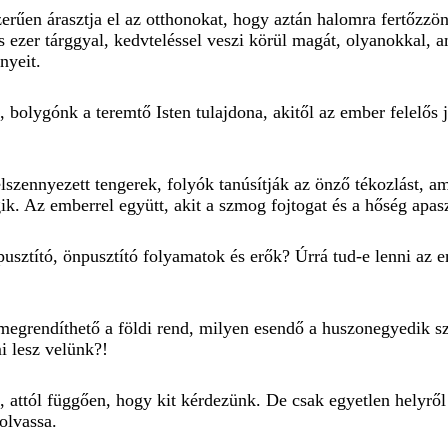
erűen árasztja el az otthonokat, hogy aztán halomra fertőzzö
s ezer tárggyal, kedvteléssel veszi körül magát, olyanokkal, 
nyeit.
bolygónk a teremtő Isten tulajdona, akitől az ember felelős j
 elszennyezett tengerek, folyók tanúsítják az önző tékozlást, 
gik. Az emberrel együtt, akit a szmog fojtogat és a hőség apasz
 pusztító, önpusztító folyamatok és erők? Úrrá tud-e lenni a
egrendíthető a földi rend, milyen esendő a huszonegyedik sz
i lesz velünk?!
attól függően, hogy kit kérdezünk. De csak egyetlen helyről 
olvassa.