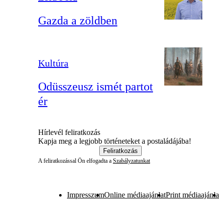
Gazda a zöldben
Kultúra
Odüsszeusz ismét partot
ér
Hírlevél feliratkozás
Kapja meg a legjobb történeteket a postaládájába!
Feliratkozás
A feliratkozással Ön elfogadta a
Szabályzatunkat
Impresszum
Online médiaajánlat
Print médiaajánla