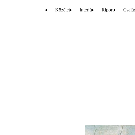
Közélet
Interjú
Riport
Csalá