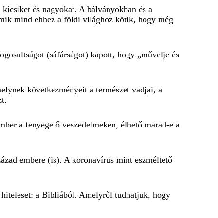
n kicsiket és nagyokat. A bálványokban és a
amik mind ehhez a földi világhoz kötik, hogy még
ogosultságot (sáfárságot) kapott, hogy „művelje és
amelynek következményeit a természet vadjai, a
t.
z ember a fenyegető veszedelmeken, élhető marad-e a
ázad embere (is). A koronavírus mint eszméltető
hiteleset: a Bibliából. Amelyről tudhatjuk, hogy