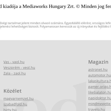
d kiadója a Mediaworks Hungary Zrt. © Minden jog fen
őségi tartalmat jelent minden olvasó számára. Egyedülálló elérést, országos lef
elenési lehetőséget biztosít. Folyamatosan keressük az új irányokat és fejlődési
Magazin
Vas - vaol.hu
Veszprém - veol.hu
astronet.hu
Zala - zaol.hu
automotor.hu
lakaskultura.
gamer.origo.
Közélet
likebalaton.h
napidoktor.h
magyarnemzet.hu
mindmegette
szabadfold.hu
travelo.hu
hirtv.hu