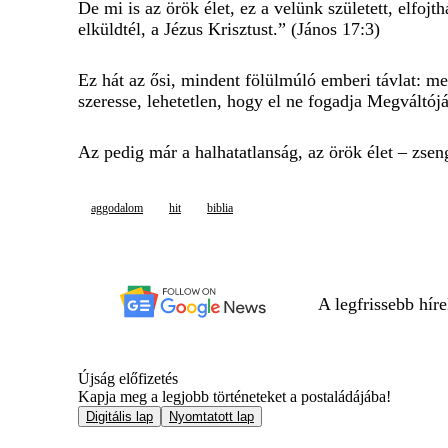
De mi is az örök élet, ez a velünk született, elfoj
elküldtél, a Jézus Krisztust.” (János 17:3)
Ez hát az ősi, mindent fölülmúló emberi távlat: me
szeresse, lehetetlen, hogy el ne fogadja Megváltójá
Az pedig már a halhatatlanság, az örök élet – zseng
aggodalom
hit
biblia
A legfrissebb hír
Újság előfizetés
Kapja meg a legjobb történeteket a postaládájába!
Digitális lap
Nyomtatott lap