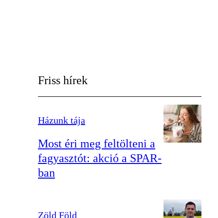
Friss hírek
Házunk tája
Most éri meg feltölteni a
fagyasztót: akció a SPAR-
ban
Zöld Föld