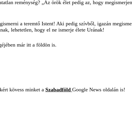
thatatlan reménység? „Az örök élet pedig az, hogy megismerjene
gismerni a teremtő Istent! Aki pedig szívből, igazán megismer
nak, lehetetlen, hogy el ne ismerje élete Urának!
éjében már itt a földön is.
ekért kövess minket a
Szabadföld
Google News oldalán is!