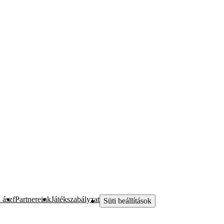
 ászf
Partnereink
Játékszabályzat
Süti beállítások