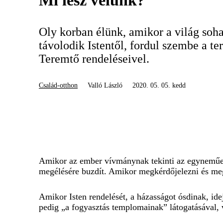
Mi lesz velünk?
Oly korban élünk, amikor a világ soh
távolodik Istentől, fordul szembe a te
Teremtő rendeléseivel.
Család-otthon
Valló László
2020. 05. 05. kedd
Amikor az ember vívmánynak tekinti az egyneműek 
megélésére buzdít. Amikor megkérdőjelezni és megre
Amikor Isten rendelését, a házasságot ósdinak, ide
pedig „a fogyasztás templomainak” látogatásával, 