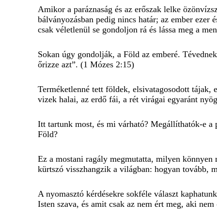
Amikor a paráznaság és az erőszak lelke özönvízsz
bálványozásban pedig nincs határ; az ember ezer é
csak véletlenül se gondoljon rá és lássa meg a men
Sokan úgy gondolják, a Föld az emberé. Tévednek, 
őrizze azt”. (1 Mózes 2:15)
Terméketlenné tett földek, elsivatagosodott tájak,
vizek halai, az erdő fái, a rét virágai egyaránt nyö
Itt tartunk most, és mi várható? Megállíthatók-e a
Föld?
Ez a mostani ragály megmutatta, milyen könnyen m
kürtszó visszhangzik a világban: hogyan tovább, m
A nyomasztó kérdésekre sokféle választ kaphatunk, 
Isten szava, és amit csak az nem ért meg, aki nem 