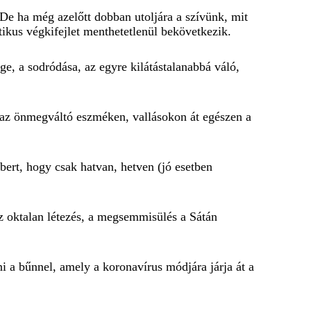
 (De ha még azelőtt dobban utoljára a szívünk, mit
tikus végkifejlet menthetetlenül bekövetkezik.
e, a sodródása, az egyre kilátástalanabbá váló,
tól az önmegváltó eszméken, vallásokon át egészen a
mbert, hogy csak hatvan, hetven (jó esetben
 oktalan létezés, a megsemmisülés a Sátán
 a bűnnel, amely a koronavírus módjára járja át a