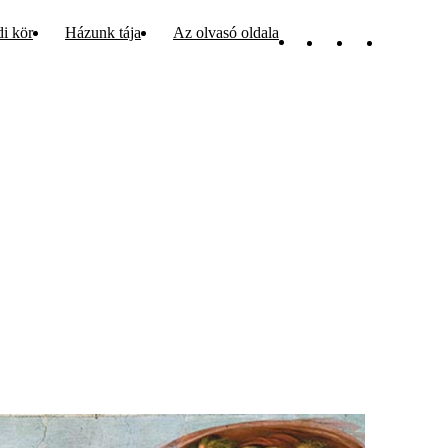
di kör
Házunk tája
Az olvasó oldala