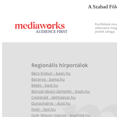
A Szabad Föl
Portfóliónk min
változatos megj
jövőnk záloga.
Regionális hírportálok
Bács-Kiskun - baon.hu
Baranya - bama.hu
Békés - beol.hu
Borsod-Abaúj-Zemplén - boon.hu
Csongrád - delmagyar.hu
Dunaújváros - duol.hu
Fejér - feol.hu
Győr-Moson-Sopron - kisalfold.hu