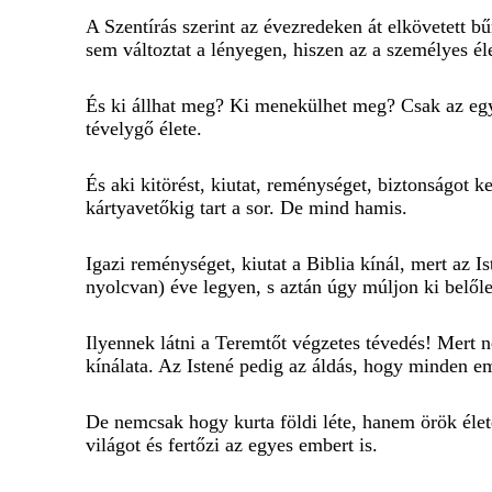
A Szentírás szerint az évezredeken át elkövetett bű
sem változtat a lényegen, hiszen az a személyes él
És ki állhat meg? Ki menekülhet meg? Csak az egyes
tévelygő élete.
És aki kitörést, kiutat, reménységet, biztonságot k
kártyavetőkig tart a sor. De mind hamis.
Igazi reménységet, kiutat a Biblia kínál, mert az I
nyolcvan) éve legyen, s aztán úgy múljon ki belőle
Ilyennek látni a Teremtőt végzetes tévedés! Mert
kínálata. Az Istené pedig az áldás, hogy minden e
De nemcsak hogy kurta földi léte, hanem örök élet
világot és fertőzi az egyes embert is.