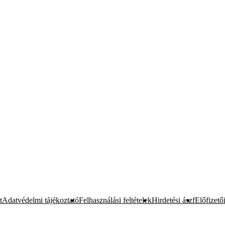
t
Adatvédelmi tájékoztató
Felhasználási feltételek
Hirdetési ászf
Előfizetői