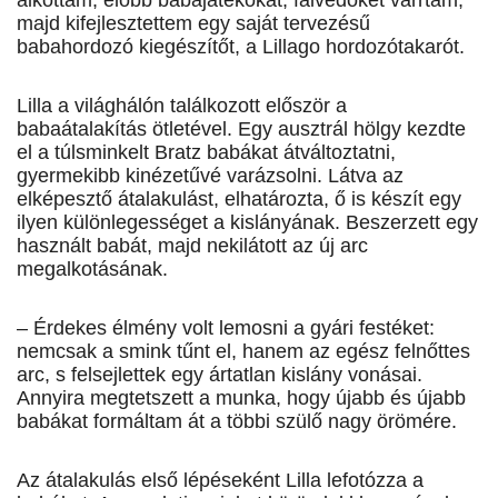
alkottam, előbb babajátékokat, falvédőket varrtam,
majd kifejlesztettem egy saját tervezésű
babahordozó kiegészítőt, a Lillago hordozótakarót.
Lilla a világhálón találkozott először a
babaátalakítás ötletével. Egy ausztrál hölgy kezdte
el a túlsminkelt Bratz babákat átváltoztatni,
gyermekibb kinézetűvé varázsolni. Látva az
elképesztő átalakulást, elhatározta, ő is készít egy
ilyen különlegességet a kislányának. Beszerzett egy
használt babát, majd nekilátott az új arc
megalkotásának.
– Érdekes élmény volt lemosni a gyári festéket:
nemcsak a smink tűnt el, hanem az egész felnőttes
arc, s felsejlettek egy ártatlan kislány vonásai.
Annyira megtetszett a munka, hogy újabb és újabb
babákat formáltam át a többi szülő nagy örömére.
Az átalakulás első lépéseként Lilla lefotózza a