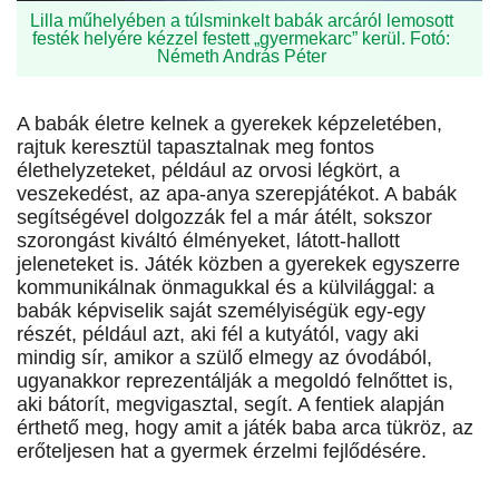
Lilla műhelyében a túlsminkelt babák arcáról lemosott
festék helyére kézzel festett „gyermekarc” kerül. Fotó:
Németh András Péter
A babák életre kelnek a gyerekek képzeletében,
rajtuk keresztül tapasztalnak meg fontos
élethelyzeteket, például az orvosi légkört, a
veszekedést, az apa-anya szerepjátékot. A babák
segítségével dolgozzák fel a már átélt, sokszor
szorongást kiváltó élményeket, látott-hallott
jeleneteket is. Játék közben a gyerekek egyszerre
kommunikálnak önmagukkal és a külvilággal: a
babák képviselik saját személyiségük egy-egy
részét, például azt, aki fél a kutyától, vagy aki
mindig sír, amikor a szülő elmegy az óvodából,
ugyanakkor reprezentálják a megoldó felnőttet is,
aki bátorít, megvigasztal, segít. A fentiek alapján
érthető meg, hogy amit a játék baba arca tükröz, az
erőteljesen hat a gyermek érzelmi fejlődésére.