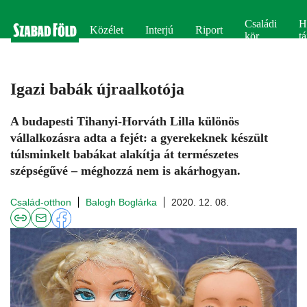
Családi
H
Közélet
Interjú
Riport
kör
tá
Igazi babák újraalkotója
A budapesti Tihanyi-Horváth Lilla különös
vállalkozásra adta a fejét: a gyerekeknek készült
túlsminkelt babákat alakítja át természetes
szépségűvé – méghozzá nem is akárhogyan.
Család-otthon
Balogh Boglárka
2020. 12. 08.