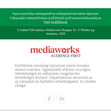
Impresszum
Online médiaajánlat
Print médiaajánlat
Adatvédelmi tájékoztató
Felhasználási feltételek
Hirdetési ászf
Előfizetői ászf
Partnereink
Játékszabályzat
Süti beállítások
A Szabad Föld kiadója a Mediaworks Hungary Zrt. © Minden jog
fenntartva. 2026
Portfóliónk minőségi tartalmat jelent minden
olvasó számára. Egyedülálló elérést, országos
lefedettséget és változatos megjelenési
lehetőséget biztosít. Folyamatosan keressük az
új irányokat és fejlődési lehetőségeket. Ez jövőnk
záloga.