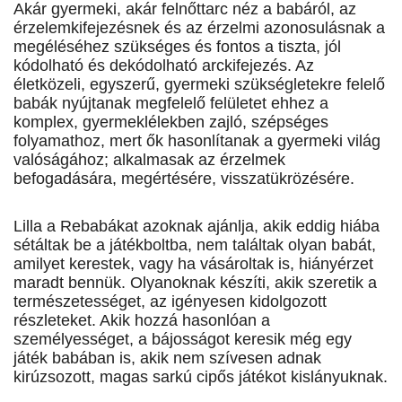
Akár gyermeki, akár felnőttarc néz a babáról, az
érzelemkifejezésnek és az érzelmi azonosulásnak a
megéléséhez szükséges és fontos a tiszta, jól
kódolható és dekódolható arckifejezés. Az
életközeli, egyszerű, gyermeki szükségletekre felelő
ba­bák nyújtanak megfelelő felületet ehhez a
komplex, gyermeklélekben zajló, szépséges
folyamathoz, mert ők hasonlítanak a gyermeki világ
valóságához; alkalmasak az érzelmek
befogadására, megértésére, visszatükrözésére.
Lilla a Rebabákat azoknak ajánlja, akik eddig hiába
sétáltak be a játékboltba, nem találtak olyan babát,
amilyet kerestek, vagy ha vásároltak is, hiányérzet
maradt bennük. Olyanoknak készíti, akik szeretik a
természetességet, az igényesen kidolgozott
részleteket. Akik hozzá hasonlóan a
személyességet, a bájosságot keresik még egy
játék babában is, akik nem szívesen adnak
kirúzsozott, magas sarkú cipős játékot kislányuknak.