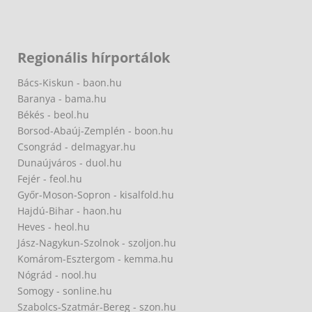
Regionális hírportálok
Bács-Kiskun - baon.hu
Baranya - bama.hu
Békés - beol.hu
Borsod-Abaúj-Zemplén - boon.hu
Csongrád - delmagyar.hu
Dunaújváros - duol.hu
Fejér - feol.hu
Győr-Moson-Sopron - kisalfold.hu
Hajdú-Bihar - haon.hu
Heves - heol.hu
Jász-Nagykun-Szolnok - szoljon.hu
Komárom-Esztergom - kemma.hu
Nógrád - nool.hu
Somogy - sonline.hu
Szabolcs-Szatmár-Bereg - szon.hu