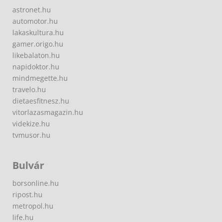
astronet.hu
automotor.hu
lakaskultura.hu
gamer.origo.hu
likebalaton.hu
napidoktor.hu
mindmegette.hu
travelo.hu
dietaesfitnesz.hu
vitorlazasmagazin.hu
videkize.hu
tvmusor.hu
Bulvár
borsonline.hu
ripost.hu
metropol.hu
life.hu