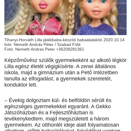
Tihanyi-Horváth Lilla játékbaba-készítő babaátalakító 2020.10.14
fotó: Németh András Péter / Szabad Föld
Fotó: Nemeth Andras Peter +36208281361
Képzőművész szülők gyermekeként az alkotó légkör
Lilla egész életét végigkísérte. A zenei általános
iskola, majd a gimnázium után a Pető Intézetben
tanulta az elfogadást, a gyermekek szeretetét,
konduktor lett.
– Évekig dolgoztam kül- és belföldön sérült és
egészséges gyermekekkel egyaránt. A Gekko
Játszóházban és a Fejlesztőházban is
tevékenykedtem, majd megszületett a három
gyermekem. Az otthonlét ideje alatt folyamatosan