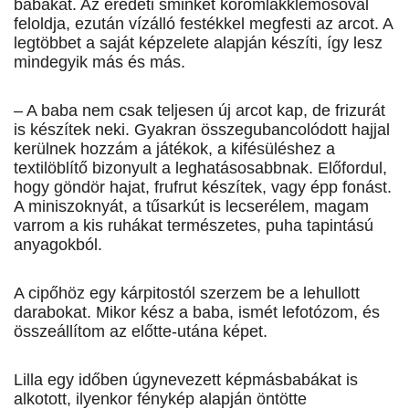
babákat. Az eredeti sminket körömlakklemosóval
feloldja, ezután vízálló festékkel megfesti az arcot. A
legtöbbet a saját képzelete alapján készíti, így lesz
mindegyik más és más.
– A baba nem csak teljesen új arcot kap, de frizurát
is készítek neki. Gyakran összegubancolódott hajjal
kerülnek hozzám a játékok, a kifésüléshez a
textilöblítő bizonyult a leghatásosabbnak. Előfordul,
hogy göndör hajat, frufrut készítek, vagy épp fonást.
A miniszoknyát, a tűsarkút is lecserélem, magam
varrom a kis ruhákat természetes, puha tapintású
anyagokból.
A cipőhöz egy kárpitostól szerzem be a lehullott
darabokat. Mikor kész a baba, ismét lefotózom, és
összeállítom az előtte-utána képet.
Lilla egy időben úgynevezett képmásbabákat is
alkotott, ilyenkor fénykép alapján öntötte