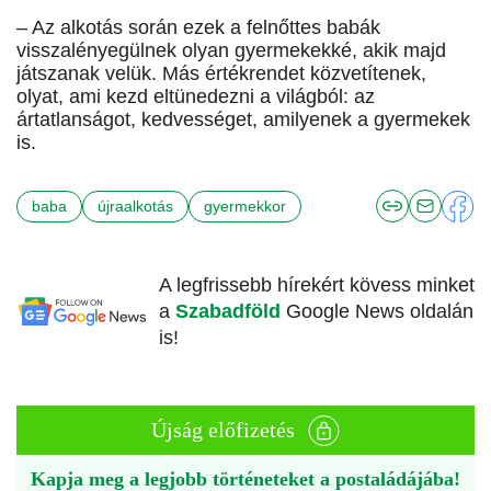
– Az alkotás során ezek a felnőttes babák
visszalényegülnek olyan gyermekekké, akik majd
játszanak velük. Más értékrendet közvetítenek,
olyat, ami kezd eltünedezni a világból: az
ártatlanságot, kedvességet, amilyenek a gyermekek
is.
baba
újraalkotás
gyermekkor
A legfrissebb hírekért kövess minket
a
Szabadföld
Google News oldalán
is!
Újság előfizetés
Kapja meg a legjobb történeteket a postaládájába!