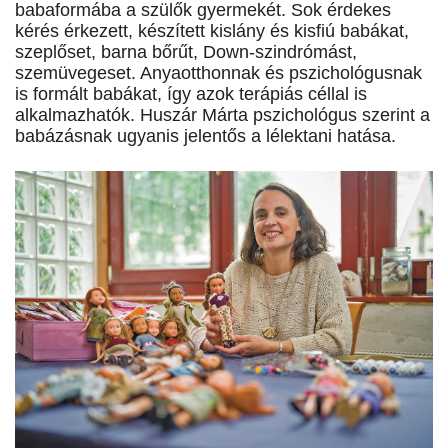
babaformába a szülők gyermekét. Sok érdekes
kérés érkezett, készített kislány és kisfiú babákat,
szeplőset, barna bő­rűt, Down-szindrómást,
szemüvegeset. Anyaotthonnak és pszichológusnak
is formált babákat, így azok terápiás céllal is
alkalmazhatók. Huszár Márta pszichológus szerint a
babázásnak ugyanis jelentős a lélektani hatása.