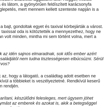
és látom, a gyönyörűen feldíszített karácsonyfa
eglepetés, mert mennem kellett szenteste napján is a
 a bajt, gondoltak egyet és taxival körbejárták a várost.
 taxissal oda is kötöztették a mennyezethez, hogy ne
an volt minden, mintha mi sem történt volna, mert a
k az idén sajnos elmaradnak, sok idős ember azért
saládjától nem tudna tisztességesen elbúcsúzni. Sérül
orvos?
az, hogy a látogató, a családtag adott esetben ne
kívül a többieket is veszélyeztetné. Rendkívül keserű
n rendjén.
arítani, készülődni felesleges, mert úgysem jöhet
gymást az emberek és azokat is, akik a betegséggel