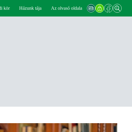
di kör
Házunk tája
Az olvasó oldala