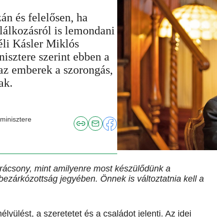
án és felelősen, ha
álkozásról is lemondani
éli Kásler Miklós
nisztere szerint ebben a
 az emberek a szorongás,
ak.
minisztere
rácsony, mint amilyenre most készülődünk a
bezárkózottság jegyében. Önnek is változtatnia kell a
yülést, a szeretetet és a családot jelenti. Az idei