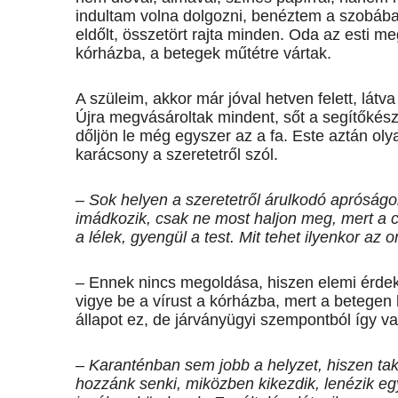
indultam volna dolgozni, benéztem a szobába 
eldőlt, összetört rajta minden. Oda az esti m
kórházba, a betegek műtétre vártak.
A szüleim, akkor már jóval hetven felett, látva
Újra megvásároltak mindent, sőt a segítőkész
dőljön le még egyszer az a fa. Este aztán oly
karácsony a szeretetről szól.
– Sok helyen a szeretetről árulkodó apróságo
imádkozik, csak ne most haljon meg, mert a c
a lélek, gyengül a test. Mit tehet ilyenkor az 
– Ennek nincs megoldása, hiszen elemi érdek 
vigye be a vírust a kórházba, mert a betegen 
állapot ez, de járványügyi szempontból így va
– Karanténban sem jobb a helyzet, hiszen tak
hozzánk senki, miközben kikezdik, lenézik e