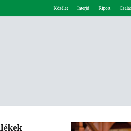
Közélet
Interjú
Riport
Csalá
mlékek