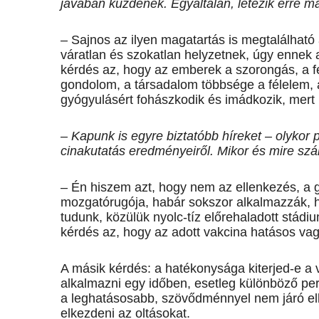
javában küzdenek. Egyáltalán, létezik erre 
– Sajnos az ilyen magatartás is megtalálhat
váratlan és szokatlan helyzetnek, úgy ennek a
kérdés az, hogy az emberek a szorongás, a f
gondolom, a társadalom többsége a félelem, a 
gyógyulásért fohászkodik és imádkozik, mert h
– Kapunk is egyre biztatóbb híreket – olykor
cinakutatás eredményeiről. Mikor és mire sz
– Én hiszem azt, hogy nem az ellenkezés, a 
mozgatórugója, habár sokszor alkalmazzák, h
tudunk, közülük nyolc-tíz előrehaladott stádi
kérdés az, hogy az adott vakcina hatásos vag
A másik kérdés: a hatékonysága kiterjed-e a ví
alkalmazni egy időben, esetleg különböző peri
a leghatásosabb, szövődménnyel nem járó el
elkezdeni az oltásokat.