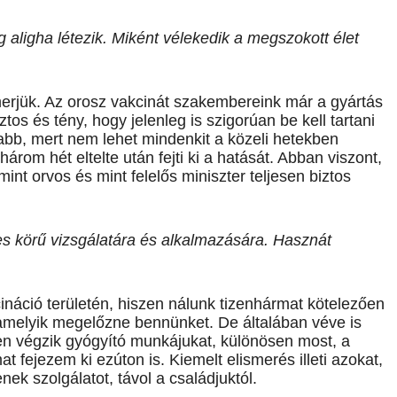
aligha létezik. Miként vélekedik a megszokott élet
rjük. Az orosz vakcinát szakembereink már a gyártás
tos és tény, hogy jelenleg is szigorúan be kell tartani
sabb, mert nem lehet mindenkit a közeli hetekben
három hét eltelte után fejti ki a hatását. Abban viszont,
int orvos és mint felelős miniszter teljesen biztos
es körű vizsgálatára és alkalmazására. Hasznát
náció területén, hiszen nálunk tizenhármat kötelezően
 amelyik megelőzne bennünket. De általában véve is
en végzik gyógyító munkájukat, különösen most, a
 fejezem ki ezúton is. Kiemelt elismerés illeti azokat,
nek szolgálatot, távol a családjuktól.