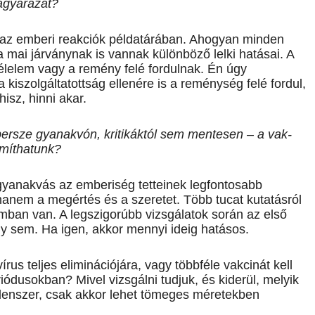
magyarázat?
ó az emberi reakciók példatárában. Ahogyan minden
 mai járványnak is vannak különböző lelki hatásai. A
élelem vagy a remény felé fordulnak. Én úgy
kiszolgáltatottság ellenére is a reménység felé fordul,
isz, hinni akar.
 persze gyanakvón, kritikáktól sem mentesen – a vak­
ámíthatunk?
gyanakvás az emberiség tetteinek legfontosabb
anem a megértés és a szeretet. Több tucat kutatásról
umban van. A legszigorúbb vizsgálatok során az első
y sem. Ha igen, akkor mennyi ideig hatásos.
rus teljes eliminációjára, vagy többféle vakcinát kell
ódusokban? Mivel vizsgálni tudjuk, és kiderül, melyik
lenszer, csak akkor lehet tömeges méretekben