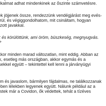
lkalmat adhat mindenkinek az őszinte számvetésre.
k jöjjenek össze, rendezzünk vendégjárást meg evés-
rül, és végiggondolhatom, mit csináltam, hogyan
ott javakkal.
ünk és körülöttünk, ami öröm, büszkeség, megnyugvás.
?
kkor minden marad ­változatlan, mint eddig. Abban az
ak, esetleg más országban, akkor egymás és a
kel együtt – tekintettel kell lenni a járványügyi
rem és javaslom, bármilyen fájdalmas, ne ta­lálkozzanak
ben lélekben legyenek együtt. Nálunk pél­dául az a
estek már a Covidon, ők védettek, tehát a tízéves