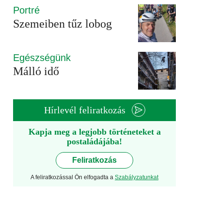
Portré
Szemeiben tűz lobog
Egészségünk
Málló idő
Hírlevél feliratkozás
Kapja meg a legjobb történeteket a
postaládájába!
Feliratkozás
A feliratkozással Ön elfogadta a
Szabályzatunkat