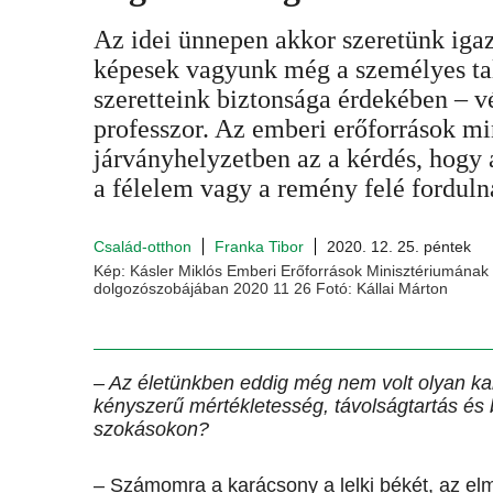
Az idei ünnepen akkor szeretünk igaz
képesek vagyunk még a személyes tal
szeretteink biztonsága érdekében – v
professzor. Az emberi erőforrások mi
járványhelyzetben az a kérdés, hogy
a félelem vagy a remény felé forduln
Család-otthon
Franka Tibor
2020. 12. 25. péntek
Kép: Kásler Miklós Emberi Erőforrások Minisztériumának 
dolgozószobájában 2020 11 26 Fotó: Kállai Márton
– Az életünkben eddig még nem volt olyan ka
kényszerű mértékletesség, távolságtartás és 
szokásokon?
– Számomra a karácsony a lelki békét, az elmél