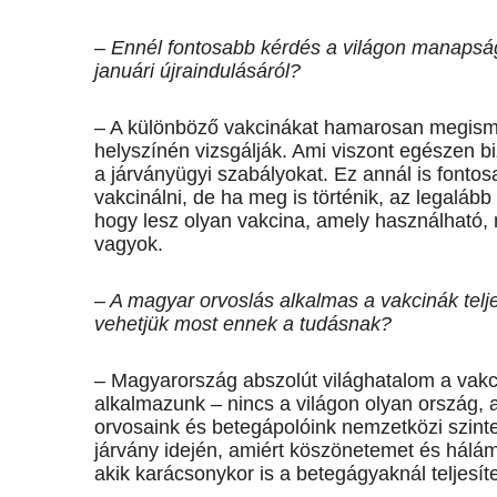
– Ennél fontosabb kérdés a világon manapság 
januári újraindulásáról?
– A különböző vakcinákat hamarosan megisme
helyszínén vizsgálják. Ami viszont egészen biz
a járványügyi szabályokat. Ez annál is fonto
vakcinálni, de ha meg is történik, az legalább 
hogy lesz olyan vakcina, amely használható, m
vagyok.
– A magyar orvoslás alkalmas a vakcinák telj
vehetjük most ennek a tudásnak?
– Magyarország abszolút világhatalom a vakci
alkalmazunk – nincs a világon olyan ország,
orvosaink és betegápolóink nemzetközi szint
járvány idején, amiért köszönetemet és hálámat
akik karácsonykor is a betegágyaknál teljesíte