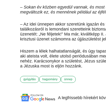
–
Sokan év közben egyedül vannak, és most a
megváltozik ez, és mennének például az éjfé
– Az idei ünnepen akkor szeretünk igazán é
találkozásról is lemondani szeret­teink bizto
üzenetét: „Ne féljetek!” Ma már, kiváltképp II
krisztusi üzenet számomra az újjászületést jel
Hiszem a lélek halhatatlanságát, és úgy tapas
aki ateista volt, élete utolsó periódusában me
nehéz. Karácsonykor a születést, Jézus szüle
a Jézuska most is eljön hozzánk.
gyógyítás
hagyomány
ünnep
A legfrissebb hírekért kö