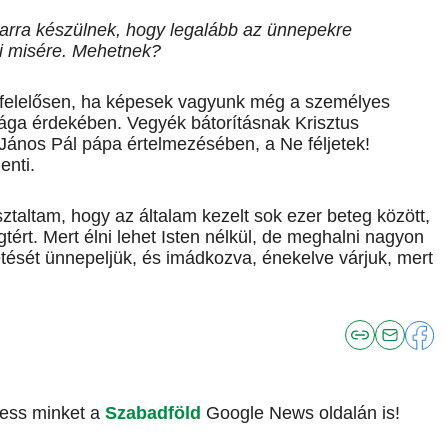
rra készülnek, hogy legalább az ünnepekre
li misére. Mehetnek?
s felelősen, ha képesek vagyunk még a személyes
nsága érdekében. Vegyék bátorításnak Krisztus
. János Pál pápa értelmezésében, a Ne féljetek!
enti.
ztaltam, hogy az általam kezelt sok ezer beteg között,
gtért. Mert élni lehet Isten nélkül, de meghalni nagyon
tését ünnepeljük, és imádkozva, énekelve várjuk, mert
vess minket a
Szabadföld
Google News oldalán is!