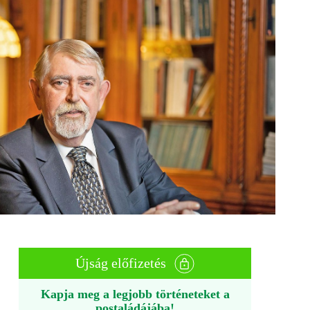
Újság előfizetés
Kapja meg a legjobb történeteket a
postaládájába!