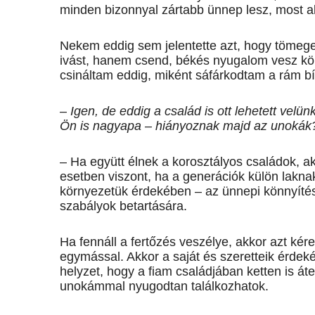
minden bizonnyal zártabb ünnep lesz, most a
Nekem eddig sem jelentette azt, hogy tömege
ivást, ha­nem csend, békés nyugalom vesz kö
csináltam eddig, miként sáfárkodtam a rám bíz
– Igen, de eddig a család is ott lehetett vel
Ön is nagyapa – hiányoznak majd az unokák
– Ha együtt élnek a korosztályos családok, a
esetben viszont, ha a generációk külön lakn
környezetük érdekében – az ünnepi könnyítések
szabályok betartására.
Ha fennáll a fertőzés ­veszélye, akkor azt ké
egymással. Akkor a saját és szeretteik érdeké
helyzet, hogy a fiam családjában ketten is át
unokámmal nyugodtan találkozhatok.