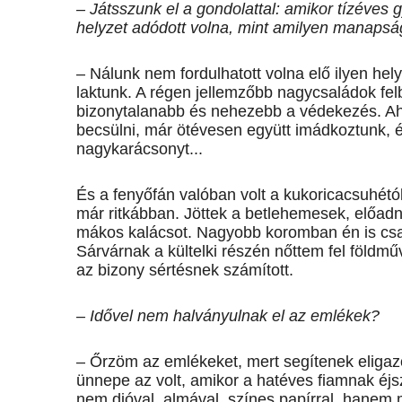
– Játsszunk el a gondolattal: amikor tízéves
helyzet adódott volna, mint amilyen manaps
– Nálunk nem fordulhatott volna elő ilyen he
laktunk. A régen jellemzőbb nagycsaládok fe
bizonytalanabb és nehezebb a védekezés. Ah
becsülni, már ötévesen együtt imádkoztunk, 
nagykarácsonyt...
És a fenyőfán valóban volt a kukoricacsuhétó
már ritkábban. Jöttek a betlehemesek, előadni
mákos kalácsot. Nagyobb koromban én is cs
Sárvárnak a kültelki részén nőttem fel földm
az bizony sértésnek számított.
– Idővel nem halványulnak el az emlékek?
– Őrzöm az emlékeket, mert segítenek eligaz
ünnepe az volt, amikor a hatéves ­fiamnak éjsz
nem dióval, almával, színes papírral, hanem 