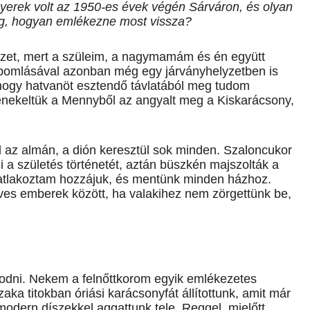
 gyerek volt az 1950-es évek végén Sárváron, és olyan
ág, hogyan emlékezne most vissza?
lyzet, mert a szüleim, a nagymamám és én együtt
lbomlásával azonban még egy járványhelyzetben is
ogy hatvanöt esztendő távlatából meg tudom
énekeltük a Mennyből az angyalt meg a Kiskarácsony,
l az almán, a dión keresztül sok minden. Szaloncukor
 a születés történetét, aztán büszkén majszolták a
atlakoztam hozzájuk, és mentünk minden házhoz.
űves emberek között, ha valakihez nem zörgettünk be,
odni. Nekem a felnőttkorom egyik emlékezetes
aka titokban óriási karácsonyfát állítottunk, amit már
modern díszekkel aggattunk tele. Reggel, mielőtt