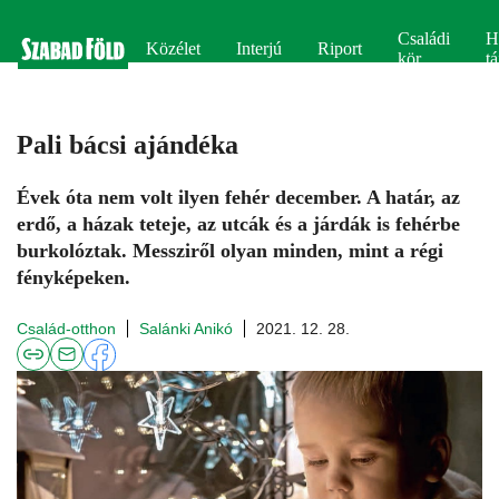
Családi
H
Közélet
Interjú
Riport
kör
tá
Pali bácsi ajándéka
Évek óta nem volt ilyen fehér december. A határ, az
erdő, a házak teteje, az utcák és a járdák is fehérbe
burkolóztak. Messziről olyan minden, mint a régi
fényképeken.
Család-otthon
Salánki Anikó
2021. 12. 28.