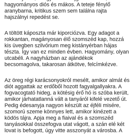
hagyományos diós és mákos. A teteje fénylő
aranybarna, kritikus szem sem találna rajta
hajszálnyi repedést se.
A töltött káposzta már kiporciózva. Egy adagot a
rokkantan, magányosan élő szomszéd kap, hozzá
kis üvegben szilvórium meg kistányérban hájas
tészta. Így van ez minden évben. Hagyomány, olyan
utcabéli. A nagyházban az ajándékok
becsomagolva, takarosan átkötve, felcímkézve.
Az öreg régi karácsonyokról mesélt, amikor almát és
diót aggattak az erdőből hozott fagyalgallyakra. A
fogvacogtató hideg, a kötésig érő hó is szóba került,
amikor járhatatlanná vált a tanyáról kifelé vezető út.
Pedig édesanyja nagyon készült az éjféli misére,
szomorú szeme könnyes lett, amikor kinézett a
ködös tájra. Apja meg a fiaival és a szomszéd
tanyásokkal összefogva utat vágott, a szán elé két
lovat is befogott, úgy vitte asszonyát a városba. A