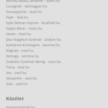
Borsod-Abaúj-Zemplén - boon.hu
Csongrád - delmagyar.hu
Dunaújváros - duol.hu
Fejér - feol.hu
Győr-Moson-Sopron - kisalfold.hu
Hajdú-Bihar - haon.hu
Heves - heol.hu
Jász-Nagykun-Szolnok - szoljon.hu
Komárom-Esztergom - kemma.hu
Nógrád - nool.hu
Somogy - sonline.hu
Szabolcs-Szatmár-Bereg - szon.hu
Tolna - teol.hu
Vas - vaol.hu
Veszprém - veol.hu
Zala - zaol.hu
Közélet
magyarnemzet.hu