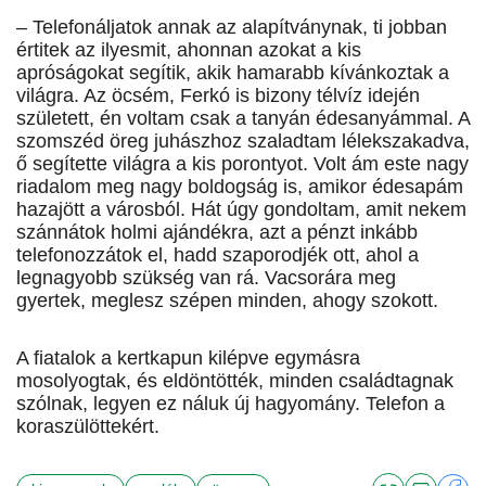
– Telefonáljatok annak az alapítványnak, ti jobban
értitek az ilyesmit, ahonnan azokat a kis
apróságokat segítik, akik hamarabb kívánkoztak a
világra. Az öcsém, Ferkó is bizony télvíz idején
született, én voltam csak a tanyán édesanyámmal. A
szomszéd öreg juhászhoz szaladtam lélekszakadva,
ő segítette világra a kis porontyot. Volt ám este nagy
riadalom meg nagy boldogság is, amikor édesapám
hazajött a városból. Hát úgy gondoltam, amit nekem
szánnátok holmi ajándékra, azt a pénzt inkább
telefonozzátok el, hadd szaporodjék ott, ahol a
legnagyobb szükség van rá. Vacsorára meg
gyertek, meglesz szépen minden, ahogy szokott.
A fiatalok a kertkapun kilépve egymásra
mosolyogtak, és eldöntötték, minden családtagnak
szólnak, legyen ez náluk új hagyomány. Telefon a
koraszülöttekért.