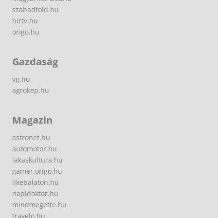
szabadfold.hu
hirtv.hu
origo.hu
Gazdaság
vg.hu
agrokep.hu
Magazin
astronet.hu
automotor.hu
lakaskultura.hu
gamer.origo.hu
likebalaton.hu
napidoktor.hu
mindmegette.hu
travelo.hu