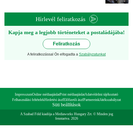
Hírlevél feliratkozás
Kapja meg a legjobb történeteket a postaládájába!
Feliratkozás
A feliratkozással Ön elfogadta a
Szabályzatunkat
Impresszum
Online médiaajánlat
Print médiaajánlat
Adatvédelmi tájékoztató
Felhasználási feltételek
Hirdetési ászf
Előfizetői ászf
Partnereink
Játékszabályzat
Süti beállítások
A Szabad Föld kiadója a Mediaworks Hungary Zrt. © Minden jog
fenntartva. 2026