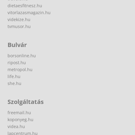
dietaesfitnesz.hu
vitorlazasmagazin.hu
videkize.hu
tvmusor.hu
Bulvár
borsonline.hu
ripost.hu
metropol.hu
life.hu
she.hu
Szolgáltatás
freemail.hu
koponyeg.hu
videa.hu
lapcentrum.hu