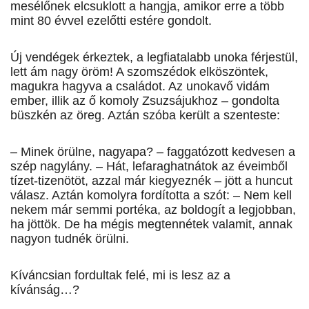
mesélőnek elcsuklott a hangja, amikor erre a több
mint 80 évvel ezelőtti estére gondolt.
Új vendégek érkeztek, a legfiatalabb unoka férjestül,
lett ám nagy öröm! A szomszédok elköszöntek,
magukra hagyva a családot. Az unokavő vidám
ember, illik az ő komoly Zsuzsájukhoz – gondolta
büszkén az öreg. Aztán szóba került a szenteste:
– Minek örülne, nagyapa? – faggatózott kedvesen a
szép nagylány. – Hát, lefaraghatnátok az éveimből
tízet-tizenötöt, azzal már kiegyeznék – jött a huncut
válasz. Aztán komolyra fordította a szót: – Nem kell
nekem már semmi portéka, az boldogít a legjobban,
ha jöttök. De ha mégis megtennétek valamit, annak
nagyon tudnék örülni.
Kíváncsian fordultak felé, mi is lesz az a
kívánság…?