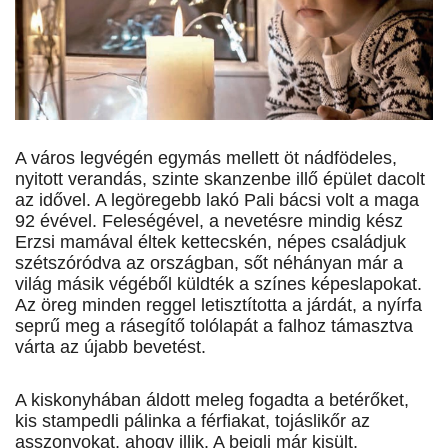
A város legvégén egymás mellett öt nádfödeles,
nyitott verandás, szinte skanzenbe illő épület dacolt
az idővel. A legöregebb lakó Pali bácsi volt a maga
92 évével. Feleségével, a nevetésre mindig kész
Erzsi mamával éltek kettecskén, népes családjuk
szétszóródva az országban, sőt néhányan már a
világ másik végéből küldték a színes képeslapokat.
Az öreg minden reggel letisztította a járdát, a nyírfa
seprű meg a rásegítő tolólapát a falhoz támasztva
várta az újabb bevetést.
A kiskonyhában áldott meleg fogadta a betérőket,
kis stampedli pálinka a férfiakat, tojáslikőr az
asszonyokat, ahogy illik. A bejgli már kisült,