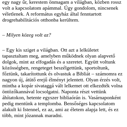
egy nagy űr, kerestem önmagam a világban, közben rossz
volt a kapcsolatom apámmal. Úgy gondolom, nincsenek
véletlenek. A református egyház által fenntartott
drogrehabilitációs otthonba kerültem.
– Milyen közeg volt az?
– Egy kis sziget a világban. Ott azt a lelkületet
tapasztaltam meg, amelyben működnek olyan alapvető
dolgok, mint az elfogadás és a szeretet. Együtt voltunk
közösségben, rengeteget beszélgettünk, sportoltunk,
főztünk, takarítottunk és olvastuk a Bibliát – számomra ez
nagyon új, átütő erejű élményt jelentett. Olyan érzés volt,
mintha a kopár sivataggá vált lelkemet ott elkezdték volna
öntözőkannával locsolgatni. Naponta részt vettünk
áhítatokon, hetente egyszer bibliaórán is. Vasárnaponként
pedig mentünk a templomba. Bensőséges kapcsolatom
alakult ki Istennel, ez az, ami az életem alapja lett, és ez
több, mint józannak maradni.