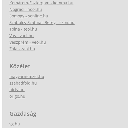
Komárom-Esztergom - kemma.hu
Nógrád - nool.hu
Somogy - sonline.hu
Szabolcs-Szatmár-Bereg - szon.hu
Tolna - teol.hu
Vas - vaol.hu
Veszprém - veol.hu
Zala - zaol.hu
Közélet
magyarnemzet.hu
szabadfold.hu
hirtv.hu
origo.hu
Gazdaság
vg.hu