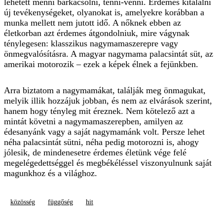
lehetett menni barkácsolni, tenni-venni. Érdemes kitalálni
új tevékenységeket, olyanokat is, amelyekre korábban a
munka mellett nem jutott idő. A nőknek ebben az
életkorban azt érdemes átgondol­niuk, mire vágynak
ténylegesen: klasszikus nagymamaszerepre vagy
önmegvalósításra. A magyar nagymama palacsintát süt, az
amerikai motorozik – ezek a képek élnek a fejünkben.
Arra biztatom a nagymamákat, találják meg önmagukat,
melyik illik hozzájuk jobban, és nem az elvárások szerint,
hanem hogy tényleg mit éreznek. Nem kötelező azt a
mintát követni a nagymamaszerepben, amilyen az
édesanyánk vagy a saját nagymamánk volt. Persze lehet
néha palacsintát sütni, néha pedig motorozni is, ahogy
jólesik, de mindenesetre érdemes életünk vége felé
megelégedettséggel és megbékéléssel viszonyulnunk saját
magunkhoz és a világhoz.
közösség
függőség
hit