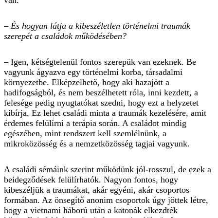
van.
– És hogyan látja a kibeszéletlen történelmi traumák
szerepét a családok működésében?
– Igen, kétségtelenül fontos szerepük van ezeknek. Be
vagyunk ágyazva egy történelmi korba, társadalmi
környezetbe. Elképzelhető, hogy aki hazajött a
hadifogságból, és nem beszélhetett róla, inni kezdett, a
felesége pedig nyugtatókat szedni, hogy ezt a helyzetet
kibírja. Ez lehet családi minta a traumák kezelésére, amit
érdemes felülírni a terápia során. A családot mindig
egészében, mint rendszert kell szemlélnünk, a
mikroközösség és a nemzetközösség tagjai vagyunk.
A családi sémáink szerint működünk jól-rosszul, de ezek a
beidegződések felülírhatók. Nagyon fontos, hogy
kibeszéljük a traumákat, akár egyéni, akár csoportos
formában. Az önsegítő anonim csoportok úgy jöttek létre,
hogy a vietnami háború után a katonák elkezdték