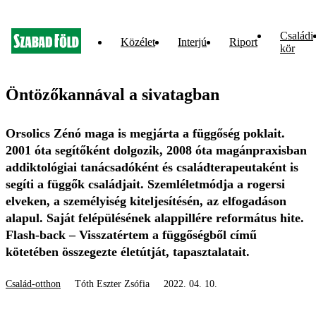
Családi
Közélet
Interjú
Riport
kör
Öntözőkannával a sivatagban
Orsolics Zénó maga is megjárta a függőség poklait.
2001 óta segítőként dolgozik, 2008 óta magánpraxisban
addiktológiai tanácsadóként és családterapeutaként is
segíti a függők családjait. Szemléletmódja a rogersi
elveken, a személyiség kiteljesítésén, az elfogadáson
alapul. Saját felépülésének alappillére református hite.
Flash-back – Visszatértem a függőségből című
kötetében összegezte életútját, tapasztalatait.
Család-otthon
Tóth Eszter Zsófia
2022. 04. 10.