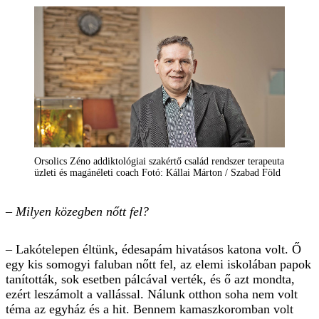
Orsolics Zéno addiktológiai szakértő család rendszer terapeuta
üzleti és magánéleti coach Fotó: Kállai Márton / Szabad Föld
– Milyen közegben nőtt fel?
– Lakótelepen éltünk, édesapám hivatásos katona volt. Ő
egy kis somogyi faluban nőtt fel, az elemi iskolában papok
tanították, sok esetben pálcával verték, és ő azt mondta,
ezért leszámolt a vallással. Nálunk otthon soha nem volt
téma az egyház és a hit. Bennem kamaszkoromban volt