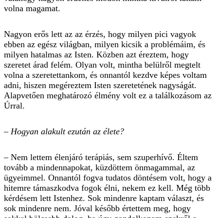
volna magamat.
Nagyon erős lett az az érzés, hogy milyen pici vagyok
ebben az egész világban, milyen kicsik a problémáim, és
milyen hatalmas az Isten. Közben azt éreztem, hogy
szeretet árad felém. Olyan volt, mintha belülről megtelt
volna a szeretettankom, és onnantól kezdve képes voltam
adni, hiszen megéreztem Isten szeretetének nagyságát.
Alapvetően meghatározó élmény volt ez a találkozásom az
Úrral.
– Hogyan alakult ezután az élete?
– Nem lettem élenjáró terápiás, sem szuperhívő. Éltem
tovább a mindennapokat, küzdöttem önmagammal, az
ügyeimmel. Onnantól fogva tudatos döntésem volt, hogy a
hitemre támaszkodva fogok élni, nekem ez kell. Még több
kérdésem lett Istenhez. Sok mindenre kaptam választ, és
sok mindenre nem. Jóval később értettem meg, hogy