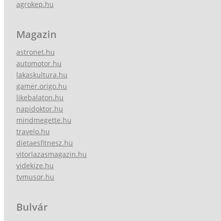
agrokep.hu
Magazin
astronet.hu
automotor.hu
lakaskultura.hu
gamer.origo.hu
likebalaton.hu
napidoktor.hu
mindmegette.hu
travelo.hu
dietaesfitnesz.hu
vitorlazasmagazin.hu
videkize.hu
tvmusor.hu
Bulvár