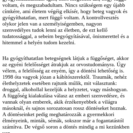
voltam, és megszabadultam. Nincs szükségem egy újabb
címkére, ami életem végéig elkísér, hogy beteg vagyok és
gyógyíthatatlan, mert függő voltam. A kontrollvesztés
olykor jelen van a személyiségemben, nagyon
szenvedélyes tudok lenni az életben, de ezt kellő
tudatossággal, a sebeim begyógyításával, önismerettel és a
hitemmel a helyén tudom kezelni.
Ha gyógyíthatatlan betegségnek látjuk a függőséget, akkor
az egyéni felelősséget átrakjuk az orvostudományra. Úgy
vélem, a felelősség az enyém, így a döntési lehetőség is.
1998 óta vagyok józan a kábítószerektől. Traumák, nehéz
élethelyzetek esetében rajtunk mú­lik, mit választunk:
droggal, alkohollal kezeljük a helyzetet, vagy máshogyan.
A függőség kialakulása válasz az emberi szenvedésre, és
vannak olyan emberek, akik érzékenyebbek a világra
másoknál, és sajnos sorozatosan rossz döntéseket hoznak.
A döntéseinket pedig meghatározzák a gyermekkori
élményeink, minták, sémák, sokszor már a fogantatástól
számítva. De végső soron a döntés mindig a mi kezünkben