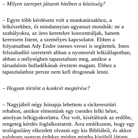
– Milyen szerepet játszott hitében a közösség?
– Egyre több kérdésem volt a munkatársakhoz, a
lelkészekhez, és mindannyian ugyanazt mondták: ne a
szabályokra, az üres keretekre koncentráljak, hanem
keressem Istent, a személyes kapcsolatot. Ebben a
folyamatban Ady Endre istenes versei is segítettek. Isten
felszabadító szeretetét abban a nyomorult lelkiállapotban,
abban a mélységben tapasztaltam meg, amikor a
társadalom hulladékának éreztem magam. Ehhez a
tapasztalathoz persze nem kell drogosnak lenni.
– Hogyan történt a konkrét megtérése?
– Nagyjából négy hónapja lehettem a ráckeresztúri
rehabon, amikor elmentünk egy csendes lelki hétre,
amolyan lelkigyakorlatra. Ősz volt, kisétáltunk az erdőbe,
rengeteg kérdés foglalkoztatott. Arra emlékszem, hogy egy
teológuslány elkezdett olvasni egy kis Bibliából, és akkor
valahogy nagyon érdekes módon mintha kívülről láttam