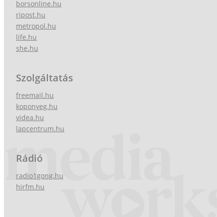
borsonline.hu
ripost.hu
metropol.hu
life.hu
she.hu
Szolgáltatás
freemail.hu
koponyeg.hu
videa.hu
lapcentrum.hu
Rádió
radio1gong.hu
hirfm.hu