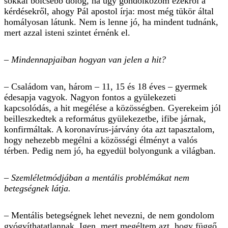
sokkal bölcsebb dolog, ha úgy gondolkozom ezekről a
kérdésekről, ahogy Pál apostol írja: most még tükör által
homályosan látunk. Nem is lenne jó, ha mindent tudnánk,
mert azzal isteni szintet érnénk el.
– Mindennapjaiban hogyan van jelen a hit?
– Családom van, három – 11, 15 és 18 éves – gyermek
édesapja vagyok. Nagyon fontos a gyülekezeti
kapcsolódás, a hit megélése a közösségben. Gyerekeim jól
beilleszkedtek a református gyülekezetbe, ifibe járnak,
konfirmáltak. A koronavírus-járvány óta azt tapasztalom,
hogy nehezebb megélni a közösségi élményt a valós
térben. Pedig nem jó, ha egyedül bolyongunk a világban.
– Szemléletmódjában a mentális problémákat nem
betegségnek látja.
– Mentális betegségnek lehet nevezni, de nem gondolom
gyógyíthatatlannak. Igen, mert megéltem azt, hogy függő