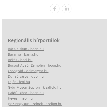
Regionális hírportálok
Bács-Kiskun - baon.hu
Baranya - bama.hu
Békés - beol.hu
Borsod-Abaúj-Zemplén - boon.hu
Csongrád - delmagyar.hu
Dunaújváros - duol.hu
Fejér - feol.hu
Győr-Moson-Sopron - kisalfold.hu
Hajdú-Bihar - haon.hu
Heves - heol.hu
Jász-Nagykun-Szolnok - szoljon.hu