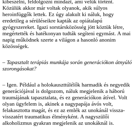
kibeszélni, feldolgozni mindazt, ami velük történt.
Közülük akkor már voltak olyanok, akik súlyos
heroinfüggők lettek. Ez úgy alakult ki náluk, hogy
eredetileg a sérüléseikre kapták az opiátalapú
gyógyszereket. Igazi sorstársközösség jött köztük létre,
megértették és hatékonyan tudták segíteni egymást. A mai
na­pig működnek szerte a világon a hasonló anonim
közösségek.
– Tapasztalt terápiás munkája során generációkon átnyúló
szorongásokat?
– Igen. Például a holokauszttúlélők harmadik és negyedik
generációjával is dolgozom, náluk megjelenik a háború
traumájának tapasztalata, és ez generációkon átível. Volt
olyan ügyfelem is, akinek a nagypapája ávós volt,
felakasztotta magát, és ez az emlék az unokánál vissza-
visszatért traumatikus élményként. A nagyszülői
alkoholizmus gyakran megjelenik az unokáknál is.