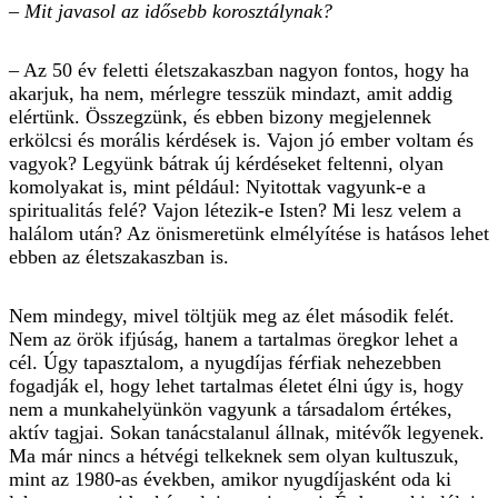
– Mit javasol az idősebb korosztálynak?
– Az 50 év feletti életszakaszban nagyon fontos, hogy ha
akarjuk, ha nem, mérlegre tesszük mindazt, amit addig
elértünk. Összegzünk, és ebben bizony megjelennek
erkölcsi és morális kérdések is. Vajon jó ember voltam és
vagyok? Legyünk bátrak új kérdéseket feltenni, olyan
komolyakat is, mint például: Nyitottak vagyunk-e a
spiritualitás felé? Vajon létezik-e Isten? Mi lesz velem a
halálom után? Az önismeretünk elmélyítése is hatásos lehet
ebben az életszakaszban is.
Nem mindegy, mivel töltjük meg az élet második felét.
Nem az örök ifjúság, hanem a tartalmas öregkor lehet a
cél. Úgy tapasztalom, a nyugdíjas férfiak nehezebben
fogadják el, hogy lehet tartalmas életet élni úgy is, hogy
nem a munkahelyünkön vagyunk a társadalom értékes,
aktív tagjai. Sokan tanácstalanul állnak, mitévők legyenek.
Ma már nincs a hétvégi telkeknek sem olyan kultuszuk,
mint az 1980-as években, amikor nyugdíjasként oda ki