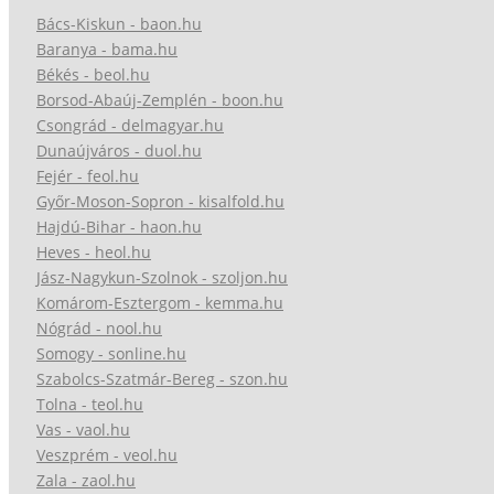
Bács-Kiskun - baon.hu
Baranya - bama.hu
Békés - beol.hu
Borsod-Abaúj-Zemplén - boon.hu
Csongrád - delmagyar.hu
Dunaújváros - duol.hu
Fejér - feol.hu
Győr-Moson-Sopron - kisalfold.hu
Hajdú-Bihar - haon.hu
Heves - heol.hu
Jász-Nagykun-Szolnok - szoljon.hu
Komárom-Esztergom - kemma.hu
Nógrád - nool.hu
Somogy - sonline.hu
Szabolcs-Szatmár-Bereg - szon.hu
Tolna - teol.hu
Vas - vaol.hu
Veszprém - veol.hu
Zala - zaol.hu