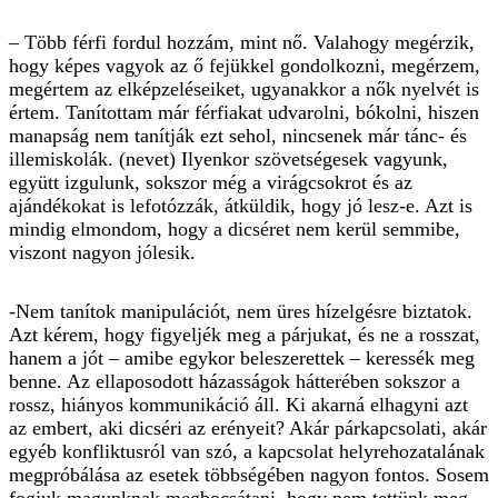
– Több férfi fordul hozzám, mint nő. Valahogy megérzik,
hogy képes vagyok az ő fejükkel gondolkozni, megérzem,
megértem az elképzeléseiket, ugyanakkor a nők nyelvét is
értem. Tanítottam már férfiakat udvarolni, bókolni, hiszen
manapság nem tanítják ezt sehol, nincsenek már tánc- és
illemiskolák. (nevet) Ilyenkor szövetségesek vagyunk,
együtt izgulunk, sokszor még a virágcsokrot és az
ajándékokat is lefotózzák, átküldik, hogy jó lesz-e. Azt is
mindig elmondom, hogy a dicséret nem kerül semmibe,
viszont nagyon jólesik.
-Nem tanítok manipulációt, nem üres hízelgésre biztatok.
Azt kérem, hogy figyeljék meg a párjukat, és ne a rosszat,
hanem a jót – amibe egykor beleszerettek – keressék meg
benne. Az ellaposodott házasságok hátterében sokszor a
rossz, hiányos kommunikáció áll. Ki akarná elhagyni azt
az embert, aki dicséri az erényeit? Akár párkapcsolati, akár
egyéb konfliktusról van szó, a kapcsolat helyrehozatalának
megpróbálása az esetek többségében nagyon fontos. Sosem