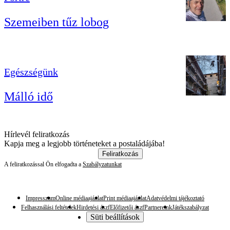
Szemeiben tűz lobog
Egészségünk
Málló idő
Hírlevél feliratkozás
Kapja meg a legjobb történeteket a postaládájába!
Feliratkozás
A feliratkozással Ön elfogadta a
Szabályzatunkat
Impresszum
Online médiaajánlat
Print médiaajánlat
Adatvédelmi tájékoztató
Felhasználási feltételek
Hirdetési ászf
Előfizetői ászf
Partnereink
Játékszabályzat
Süti beállítások