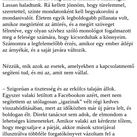
Lassan haladtunk. Rá kellett jönnöm, hogy türelemmel,
szeretettel, szinte mondatonként kell begyakorolni a
mondanivalót. Életem egyik legboldogabb pillanata volt,
amikor megtörtént az áttörés, és a megírt szöveget
félretéve, egy olyan szívhez szóló monológot fogalmazott
meg a felesége számára, hogy kicsordultak a könnyeim.
Számomra a legfelemelőbb érzés, amikor egy ember átlépi
az árnyékát, és a saját javára változik.
Nézzük, mik azok az esetek, amelyekben a kapcsolatmentő
segíteni tud, és mi az, amit nem vállal.
– Szigorúan a tisztesség és az erkölcs talaján állok.
Egyszer valaki letiltott a Facebookon azért, mert nem
segítettem az utólagosan „igazinak” vélt régi kedves
visszahódításában, mert az időközben már új párra lelt, és
boldogan élt. Direkt tanácsot sem adok, de elmondom a
lehetséges kimeneteket. Amikor valaki azt kérdezte tőlem,
hogy megcsalja-e a párját, akkor mások sztorijával
illusztrálva többféle forgatókönyvet vázoltam fel a