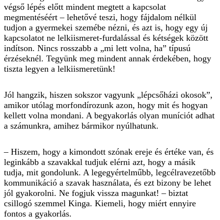
végső lépés előtt mindent megtett a kapcsolat
megmentéséért – lehetővé teszi, hogy fájdalom nélkül
tudjon a gyermekei szemébe nézni, és azt is, hogy egy új
kapcsolatot ne lelkiismeret-furdalással és kétségek között
indítson. Nincs rosszabb a „mi lett volna, ha” típusú
érzéseknél. Tegyünk meg mindent annak érdekében, hogy
tiszta legyen a lelkiismeretünk!
Jól hangzik, hiszen sokszor vagyunk „lépcsőházi okosok”,
amikor utólag morfondírozunk azon, hogy mit és hogyan
kellett volna mondani. A begyakorlás olyan muníciót adhat
a számunkra, amihez bármikor nyúlhatunk.
– Hiszem, hogy a kimondott szónak ereje és értéke van, és
leginkább a szavakkal tudjuk elérni azt, hogy a másik
tudja, mit gondolunk. A legegyértelműbb, legcélravezetőbb
kommunikáció a szavak használata, és ezt bizony be lehet
jól gyakorolni. Ne fogjuk vissza magunkat! – biztat
csillogó szemmel Kinga. Kiemeli, hogy miért ennyire
fontos a gyakorlás.