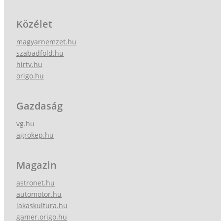
Közélet
magyarnemzet.hu
szabadfold.hu
hirtv.hu
origo.hu
Gazdaság
vg.hu
agrokep.hu
Magazin
astronet.hu
automotor.hu
lakaskultura.hu
gamer.origo.hu