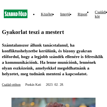
Családi
Közélet
Interjú
Riport
kör
Gyakorlat teszi a mestert
Számtalanszor állunk tanácstalanul, ha
konfliktushelyzetbe kerülünk, és bizony gyakran
előfordul, hogy a legjobb szándék ellenére is félresiklik
a kommunikációnk. Ha lenne muníciónk, lennének
olyan eszközeink, amelyekkel megoldhatnánk a
helyzetet, meg tudnánk menteni a kapcsolatot.
Család-otthon
Puskás Kati
2023. 02. 28.