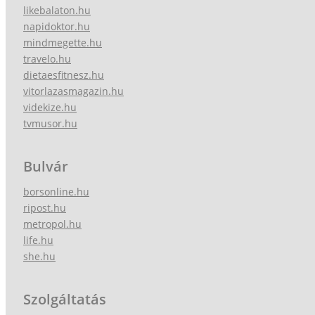
likebalaton.hu
napidoktor.hu
mindmegette.hu
travelo.hu
dietaesfitnesz.hu
vitorlazasmagazin.hu
videkize.hu
tvmusor.hu
Bulvár
borsonline.hu
ripost.hu
metropol.hu
life.hu
she.hu
Szolgáltatás