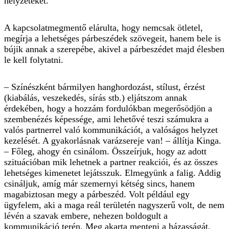
helyzeteket.
A kapcsolatmegmentő elárulta, hogy nemcsak ötletel,
megírja a lehetséges párbeszédek szövegeit, hanem bele is
bújik annak a szerepébe, akivel a párbeszédet majd élesben
le kell folytatni.
– Színészként bármilyen hanghordozást, stílust, érzést
(kiabálás, veszekedés, sírás stb.) eljátszom annak
érdekében, hogy a hozzám fordulókban megerősödjön a
szembenézés képessége, ami lehetővé teszi számukra a
valós partnerrel való kommunikációt, a valóságos helyzet
kezelését. A gyakorlásnak varázsereje van! – állítja Kinga.
– Főleg, ahogy én csinálom. Összeírjuk, hogy az adott
szituációban mik lehetnek a partner reakciói, és az összes
lehetséges kimenetet lejátsszuk. Elmegyünk a falig. Addig
csináljuk, amíg már szemernyi kétség sincs, hanem
magabiztosan megy a párbeszéd. Volt például egy
ügyfelem, aki a maga reál területén nagyszerű volt, de nem
lévén a szavak embere, nehezen boldogult a
kommunikáció terén. Meg akarta menteni a házasságát.