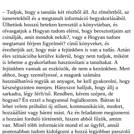
– Tudjuk, hogy a tanulás két részből áll. Az elméletből, az
ismeretekből és a megtanult információ begyakorlásából.
Ülhetünk hosszú heteken keresztül a könyvtárban, és
olvasgatjuk a Hogyan tudom elérni, hogy beosztottjaim azt
csinálják, amit mondok nekik?, vagy a Hogyan tudom
megtartani férjem figyelmét? című könyveket, és
érezhetjük azt, hogy már a fejünkben is van a tudás. Aztán
éles szituációba kerülve kiderül, hogy nem ­tudjuk, miként
is lehetne a gyakorlatban hasznosítani a tanultakat. A
fejünkben vannak az eszközök, de nem a kezünkben. Mert
ahhoz, hogy személyessé, a magunk számára
használhatóvá tegyük az anyagot, be kell gyakorolni, hogy
készségszinten menjen. Hányszor halljuk, hogy állj a
sarkadra, légy férfi/nő. ­Rendben, kérem szépen, de
hogyan? Én ezzel a hogyannal foglalkozom. Bátran ki
lehet velem próbálni új stílust, kommunikációt, modort,
hozzáállást vagy bármi mást. Az én feladatom megismerni
a hozzám forduló történetét, hiszen abból főzök, amim
van. Minél több információt mond el az ügyfél, annál
pontosabban tudom kidolgozni a hozzá legjobban passzoló