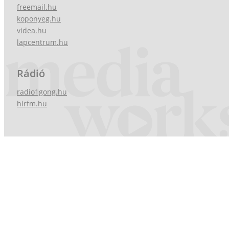
freemail.hu
koponyeg.hu
videa.hu
lapcentrum.hu
Rádió
radio1gong.hu
hirfm.hu