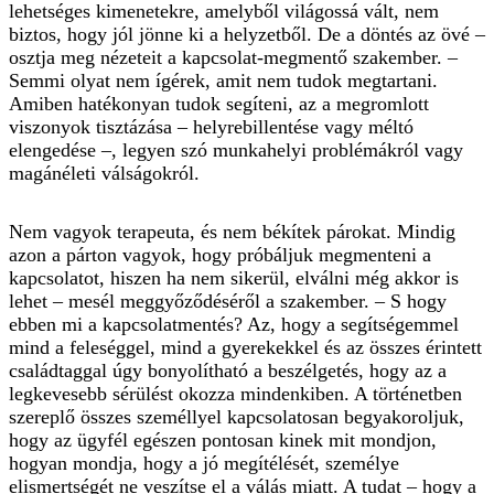
lehetséges kimenetekre, amelyből világossá vált, nem
biztos, hogy jól jönne ki a helyzetből. De a döntés az övé –
osztja meg nézeteit a kapcsolat-megmentő szakember. –
Semmi olyat nem ígérek, amit nem tudok megtartani.
Amiben hatékonyan tudok ­segíteni, az a megromlott
viszonyok tisztázása – ­helyrebillentése vagy méltó
elengedése –, legyen szó munkahelyi problémákról vagy
magánéleti válsá­gokról.
Nem vagyok terapeuta, és nem békítek párokat. Mindig
azon a párton vagyok, hogy próbáljuk megmenteni a
kapcsolatot, hiszen ha nem sikerül, elválni még akkor is
lehet – mesél meggyőződéséről a szakember. – S hogy
ebben mi a kapcsolatmentés? Az, hogy a segítségemmel
mind a feleséggel, mind a gyerekekkel és az összes érintett
családtaggal úgy bonyolítható a beszélgetés, hogy az a
legkevesebb sérülést okozza mindenkiben. A történetben
szereplő összes személlyel kapcsolatosan begyakoroljuk,
hogy az ügyfél egészen pontosan kinek mit mondjon,
hogyan mondja, hogy a jó megítélését, személye
elismertségét ne veszítse el a válás miatt. A tudat – hogy a