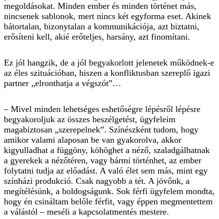
megoldásokat. Minden ember és minden történet más,
nincsenek sablonok, mert nincs két egyforma eset. Akinek
bátortalan, bizonytalan a kommuniká­ciója, azt biztatni,
erősíteni kell, akié erőteljes, harsány, azt finomítani.
Ez jól hangzik, de a jól begyakorlott jelenetek működnek-e
az éles szituációban, hiszen a konfliktusban szereplő igazi
partner „elronthatja a végszót”…
– Mivel minden lehetséges eshetőségre lépésről lépésre
begyakoroljuk az összes beszélgetést, ügyfeleim
magabiztosan „szerepelnek”. Színészként tudom, hogy
amikor valami alaposan be van gyakorolva, akkor
kigyulladhat a függöny, köhöghet a néző, szaladgálhatnak
a gyerekek a nézőtéren, vagy bármi történhet, az ember
folytatni tudja az előadást. A való élet sem más, mint egy
színházi produkció. Csak nagyobb a tét. A jö­­vőnk, a
megítélésünk, a boldogságunk. Sok férfi ügyfelem mondta,
hogy én csináltam belőle férfit, vagy éppen megmentettem
a válástól – meséli a kapcsolatmentés mestere.