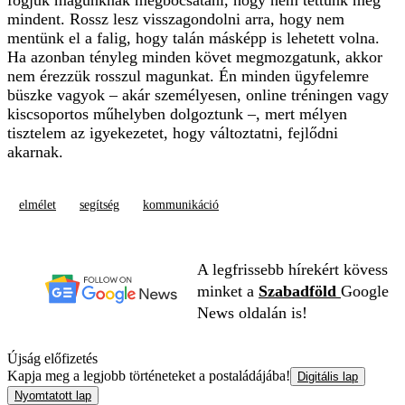
fogjuk magunknak megbocsátani, hogy nem tettünk meg
mindent. Rossz lesz visszagondolni arra, hogy nem
mentünk el a falig, hogy talán másképp is lehetett volna.
Ha azonban tényleg minden követ megmozgatunk, akkor
nem érezzük rosszul magunkat. Én minden ügyfelemre
büszke vagyok – akár személyesen, online tréningen vagy
kiscsoportos műhelyben dolgoztunk –, mert mélyen
tisztelem az igyekezetet, hogy változtatni, fejlődni
akarnak.
elmélet
segítség
kommunikáció
A legfrissebb hírekért kövess
minket a
Szabadföld
Google
News oldalán is!
Újság előfizetés
Kapja meg a legjobb történeteket a postaládájába!
Digitális lap
Nyomtatott lap