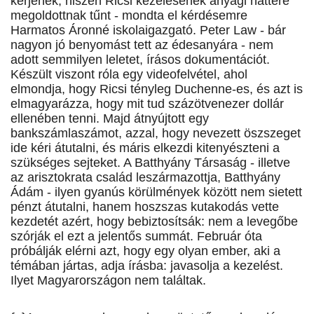
kérjenek, hiszen Ricsi kezelésének anyagi háttere
megoldottnak tűnt - mondta el kérdésemre
Harmatos Áronné iskolaigazgató. Peter Law - bár
nagyon jó benyomást tett az édesanyára - nem
adott semmilyen leletet, írásos dokumentációt.
Készült viszont róla egy videofelvétel, ahol
elmondja, hogy Ricsi tényleg Duchenne-es, és azt is
elmagyarázza, hogy mit tud százötvenezer dollár
ellenében tenni. Majd átnyújtott egy
bankszámlaszámot, azzal, hogy nevezett öszszeget
ide kéri átutalni, és máris elkezdi kitenyészteni a
szükséges sejteket. A Batthyány Társaság - illetve
az arisztokrata család leszármazottja, Batthyány
Ádám - ilyen gyanús körülmények között nem sietett
pénzt átutalni, hanem hoszszas kutakodás vette
kezdetét azért, hogy bebiztosítsák: nem a levegőbe
szórják el ezt a jelentős summát. Február óta
próbálják elérni azt, hogy egy olyan ember, aki a
témában jártas, adja írásba: javasolja a kezelést.
Ilyet Magyarországon nem találtak.