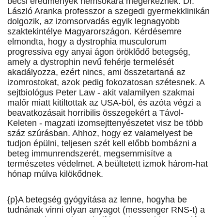
bécsi eredmények nemsokára megérkeznek. Dr.
László Aranka professzor a szegedi gyermekklinikán
dolgozik, az izomsorvadás egyik legnagyobb
szaktekintélye Magyarországon. Kérdésemre
elmondta, hogy a dystrophia musculorum
progressiva egy anyai ágon öröklődő betegség,
amely a dystrophin nevű fehérje termelését
akadályozza, ezért nincs, ami összetartaná az
izomrostokat, azok pedig fokozatosan szétesnek. A
sejtbiológus Peter Law - akit valamilyen szakmai
malőr miatt kitiltottak az USA-ból, és azóta végzi a
beavatkozásait horribilis összegekért a Távol-
Keleten - magzati izomsejttenyészetet visz be több
száz szúrásban. Ahhoz, hogy ez valamelyest be
tudjon épülni, teljesen szét kell előbb bombázni a
beteg immunrendszerét, megsemmisítve a
természetes védelmet. A beültetett izmok három-hat
hónap múlva kilökődnek.
{p}A betegség gyógyítása az lenne, hogyha be
tudnának vinni olyan anyagot (messenger RNS-t) a