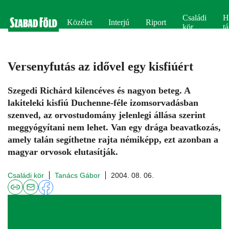
Családi
H
Közélet
Interjú
Riport
kör
tá
Versenyfutás az idővel egy kisfiúért
Szegedi Richárd kilencéves és nagyon beteg. A
lakiteleki kisfiú Duchenne-féle izomsorvadásban
szenved, az orvostudomány jelenlegi állása szerint
meggyógyítani nem lehet. Van egy drága beavatkozás,
amely talán segíthetne rajta némiképp, ezt azonban a
magyar orvosok elutasítják.
Családi kör
Tanács Gábor
2004. 08. 06.