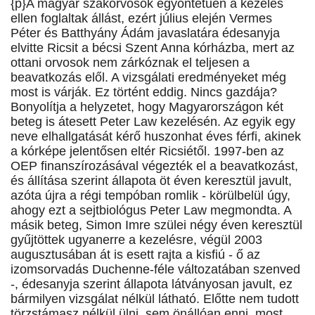
{p}A magyar szakorvosok egyöntetűen a kezelés
ellen foglaltak állást, ezért július elején Vermes
Péter és Batthyány Ádám javaslatára édesanyja
elvitte Ricsit a bécsi Szent Anna kórházba, mert az
ottani orvosok nem zárkóznak el teljesen a
beavatkozás elől. A vizsgálati eredményeket még
most is várják. Ez történt eddig. Nincs gazdája?
Bonyolítja a helyzetet, hogy Magyarországon két
beteg is átesett Peter Law kezelésén. Az egyik egy
neve elhallgatását kérő huszonhat éves férfi, akinek
a kórképe jelentősen eltér Ricsiétől. 1997-ben az
OEP finanszírozásával végezték el a beavatkozást,
és állítása szerint állapota öt éven keresztül javult,
azóta újra a régi tempóban romlik - körülbelül úgy,
ahogy ezt a sejtbiológus Peter Law megmondta. A
másik beteg, Simon Imre szülei négy éven keresztül
gyűjtöttek ugyanerre a kezelésre, végül 2003
augusztusában át is esett rajta a kisfiú - ő az
izomsorvadás Duchenne-féle változatában szenved
-, édesanyja szerint állapota látványosan javult, ez
bármilyen vizsgálat nélkül látható. Előtte nem tudott
törzstámasz nélkül ülni, sem önállóan enni, most