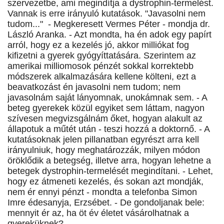
szervezetbe, ami megindítja a dystrophin-termelést.
Vannak is erre irányuló kutatások. "Javasolni nem
tudom..." - Megkeresett Vermes Péter - mondja dr.
László Aranka. - Azt mondta, ha én adok egy papírt
arról, hogy ez a kezelés jó, akkor milliókat fog
kifizetni a gyerek gyógyíttatására. Szerintem az
amerikai milliomosok pénzét sokkal korrektebb
módszerek alkalmazására kellene költeni, ezt a
beavatkozást én javasolni nem tudom; nem
javasolnám saját lányomnak, unokámnak sem. - A
beteg gyerekek közül egyiket sem láttam, nagyon
szívesen megvizsgálnám őket, hogyan alakult az
állapotuk a műtét után - teszi hozzá a doktornő. - A
kutatásoknak jelen pillanatban egyrészt arra kell
irányulniuk, hogy meghatározzák, milyen módon
öröklődik a betegség, illetve arra, hogyan lehetne a
betegek dystrophin-termelését megindítani. - Lehet,
hogy ez átmeneti kezelés, és sokan azt mondják,
nem ér ennyi pénzt - mondta a telefonba Simon
Imre édesanyja, Erzsébet. - De gondoljanak bele:
mennyit ér az, ha öt év életet vásárolhatnak a
gyereküknek?