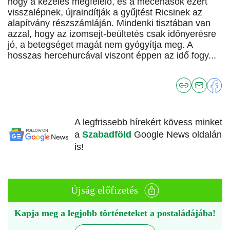
hogy a kezelés megfelelő, és a mecénások ezért
visszalépnek, újraindítják a gyűjtést Ricsinek az
alapítvány részszámláján. Mindenki tisztában van
azzal, hogy az izomsejt-beültetés csak időnyerésre
jó, a betegséget magát nem gyógyítja meg. A
hosszas hercehurcával viszont éppen az idő fogy...
A legfrissebb hírekért kövess minket
a
Szabadföld
Google News oldalán
is!
Újság előfizetés
Kapja meg a legjobb történeteket a postaládájába!