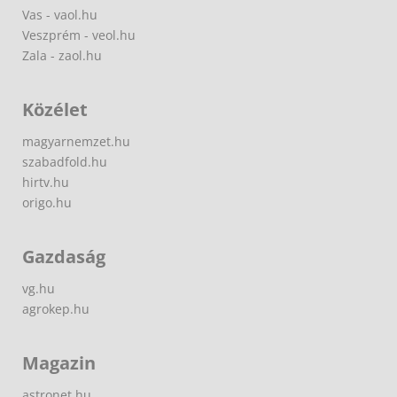
Vas - vaol.hu
Veszprém - veol.hu
Zala - zaol.hu
Közélet
magyarnemzet.hu
szabadfold.hu
hirtv.hu
origo.hu
Gazdaság
vg.hu
agrokep.hu
Magazin
astronet.hu