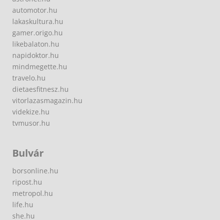
automotor.hu
lakaskultura.hu
gamer.origo.hu
likebalaton.hu
napidoktor.hu
mindmegette.hu
travelo.hu
dietaesfitnesz.hu
vitorlazasmagazin.hu
videkize.hu
tvmusor.hu
Bulvár
borsonline.hu
ripost.hu
metropol.hu
life.hu
she.hu