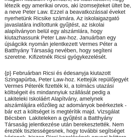
létezik egy amerikai orvos, aki izomsejteket ültet be,
a neve Peter Law. Ezzel a beavatkozással éveket
nyerhetünk Ricsike számára. Az iskolaigazgató
javaslatára indítottunk gyűjtést, az iskolai
alapítványon belül egy alszámlára, hogy
kiutazhassunk Peter Law-hoz. Januárban egy
újságcikk nyomán jelentkezett Vermes Péter a
Batthyány Társaság nevében, hogy segíteni
szeretne. Kifizetnék Ricsi gyógykezelését.
{p} Februárban Ricsi és édesanyja kiutazott
Szingapúrba, Peter Law-hoz. Kettejük repülőjegyét
Vermes Péterék fizették ki, a tolmács utazási
költségeit és mindannyiuk szállását pedig a
Lakiteleki Iskoláért Alapítvány, amelynek
alszámlájára előzőleg az adományok beérkeztek -
bár ezt a költséget is megtérítik majd. Vizsgálat
Bécsben Lakiteleken a gyűjtést a Batthyány
Társaság jelentkezése után berekesztették. Nem
érezték tisztességesnek, hogy további segítséget