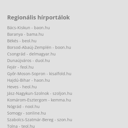
Regionális hírportálok
Bács-Kiskun - baon.hu
Baranya - bama.hu
Békés - beol.hu
Borsod-Abaúj-Zemplén - boon.hu
Csongrád - delmagyar.hu
Dunaújváros - duol.hu
Fejér - feol.hu
Győr-Moson-Sopron - kisalfold.hu
Hajdú-Bihar - haon.hu
Heves - heol.hu
Jász-Nagykun-Szolnok - szoljon.hu
Komárom-Esztergom - kemma.hu
Nógrád - nool.hu
Somogy - sonline.hu
Szabolcs-Szatmár-Bereg - szon.hu
Tolna - teol.hu