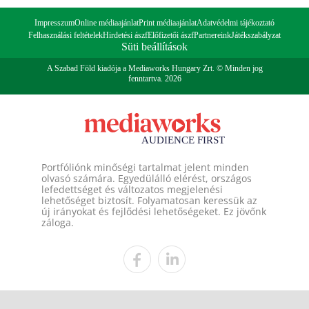
Impresszum
Online médiaajánlat
Print médiaajánlat
Adatvédelmi tájékoztató
Felhasználási feltételek
Hirdetési ászf
Előfizetői ászf
Partnereink
Játékszabályzat
Süti beállítások
A Szabad Föld kiadója a Mediaworks Hungary Zrt. © Minden jog
fenntartva. 2026
Portfóliónk minőségi tartalmat jelent minden
olvasó számára. Egyedülálló elérést, országos
lefedettséget és változatos megjelenési
lehetőséget biztosít. Folyamatosan keressük az
új irányokat és fejlődési lehetőségeket. Ez jövőnk
záloga.