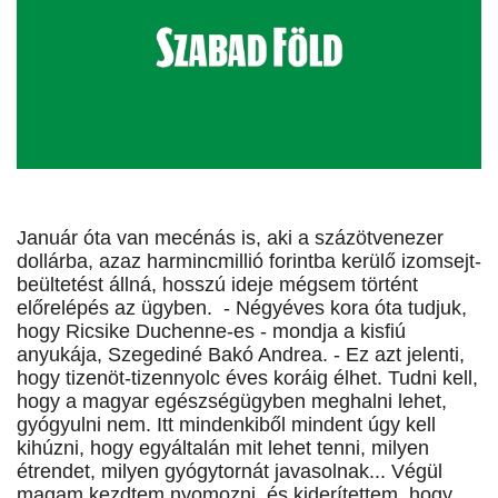
Január óta van mecénás is, aki a százötvenezer
dollárba, azaz harmincmillió forintba kerülő izomsejt-
beültetést állná, hosszú ideje mégsem történt
előrelépés az ügyben. - Négyéves kora óta tudjuk,
hogy Ricsike Duchenne-es - mondja a kisfiú
anyukája, Szegediné Bakó Andrea. - Ez azt jelenti,
hogy tizenöt-tizennyolc éves koráig élhet. Tudni kell,
hogy a magyar egészségügyben meghalni lehet,
gyógyulni nem. Itt mindenkiből mindent úgy kell
kihúzni, hogy egyáltalán mit lehet tenni, milyen
étrendet, milyen gyógytornát javasolnak... Végül
magam kezdtem nyomozni, és kiderítettem, hogy