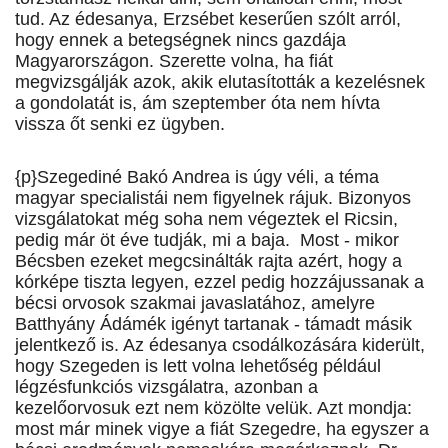
tud. Az édesanya, Erzsébet keserűen szólt arról,
hogy ennek a betegségnek nincs gazdája
Magyarországon. Szerette volna, ha fiát
megvizsgálják azok, akik elutasították a kezelésnek
a gondolatát is, ám szeptember óta nem hívta
vissza őt senki ez ügyben.
{p}Szegediné Bakó Andrea is úgy véli, a téma
magyar specialistái nem figyelnek rájuk. Bizonyos
vizsgálatokat még soha nem végeztek el Ricsin,
pedig már öt éve tudják, mi a baja. Most - mikor
Bécsben ezeket megcsinálták rajta azért, hogy a
kórképe tiszta legyen, ezzel pedig hozzájussanak a
bécsi orvosok szakmai javaslatához, amelyre
Batthyány Ádámék igényt tartanak - támadt másik
jelentkező is. Az édesanya csodálkozására kiderült,
hogy Szegeden is lett volna lehetőség például
légzésfunkciós vizsgálatra, azonban a
kezelőorvosuk ezt nem közölte velük. Azt mondja:
most már minek vigye a fiát Szegedre, ha egyszer a