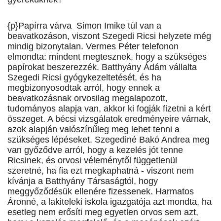
{p}Papírra várva Simon Imike túl van a
beavatkozáson, viszont Szegedi Ricsi helyzete még
mindig bizonytalan. Vermes Péter telefonon
elmondta: mindent megtesznek, hogy a szükséges
papírokat beszerezzék. Batthyány Ádám vállalta
Szegedi Ricsi gyógykezeltetését, és ha
megbizonyosodtak arról, hogy ennek a
beavatkozásnak orvosilag megalapozott,
tudományos alapja van, akkor ki fogják fizetni a kért
összeget. A bécsi vizsgálatok eredményeire várnak,
azok alapján valószínűleg meg lehet tenni a
szükséges lépéseket. Szegediné Bakó Andrea meg
van győződve arról, hogy a kezelés jót tenne
Ricsinek, és orvosi véleménytől függetlenül
szeretné, ha fia ezt megkaphatná - viszont nem
kívánja a Batthyány Társaságtól, hogy
meggyőződésük ellenére fizessenek. Harmatos
Áronné, a lakiteleki iskola igazgatója azt mondta, ha
esetleg nem erősíti meg egyetlen orvos sem azt,