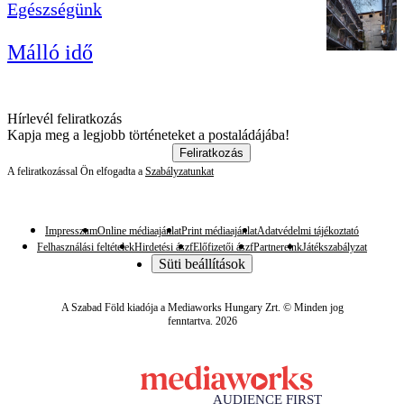
Egészségünk
Málló idő
Hírlevél feliratkozás
Kapja meg a legjobb történeteket a postaládájába!
Feliratkozás
A feliratkozással Ön elfogadta a
Szabályzatunkat
Impresszum
Online médiaajánlat
Print médiaajánlat
Adatvédelmi tájékoztató
Felhasználási feltételek
Hirdetési ászf
Előfizetői ászf
Partnereink
Játékszabályzat
Süti beállítások
A Szabad Föld kiadója a Mediaworks Hungary Zrt. © Minden jog
fenntartva. 2026