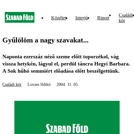
Családi
Közélet
Interjú
Riport
kör
Gyűlölöm a nagy szavakat...
Naponta ezerszáz néző szeme előtt toporzékol, vág
vissza hetykén, lágyul el, perdül táncra Hegyi Barbara.
A Sok hűhó semmiért előadása előtt beszélgettünk.
Családi kör
Lovass Ildikó
2004. 11. 05.