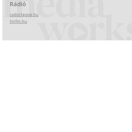
Rádió
radio1gong.hu
hirfm.hu