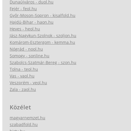
Dunaújváros - duol.hu
Fejér - feol.hu
Győr-Moson-Sopron - kisalfold.hu
Hajdú-Bihar - haon.hu
Heves - heol.hu
Jász-Nagykun-Szolnok - szoljon.hu
Komárom-Esztergom - kemma.hu
Nógrád - nool.hu
Somogy - sonline.hu
Szabolcs-Szatmár-Bereg - szon.hu
Tolna - teol.hu
Vas - vaol.hu
Veszprém - veol.hu
Zala - zaol.hu
Közélet
magyarnemzet.hu
szabadfold.hu