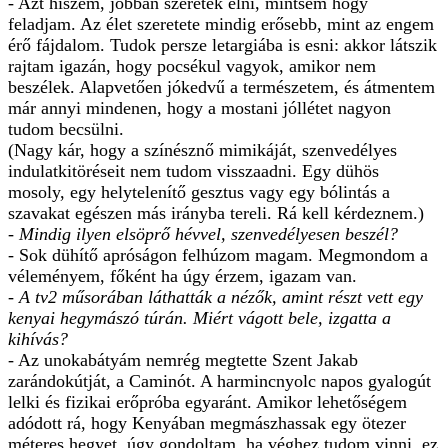
- Azt hiszem, jobban szeretek élni, mintsem hogy
feladjam. Az élet szeretete mindig erősebb, mint az engem
érő fájdalom. Tudok persze letargiába is esni: akkor látszik
rajtam igazán, hogy pocsékul vagyok, amikor nem
beszélek. Alapvetően jókedvű a természetem, és átmentem
már annyi mindenen, hogy a mostani jóllétet nagyon
tudom becsülni.
(Nagy kár, hogy a színésznő mimikáját, szenvedélyes
indulatkitöréseit nem tudom visszaadni. Egy dühös
mosoly, egy helytelenítő gesztus vagy egy bólintás a
szavakat egészen más irányba tereli. Rá kell kérdeznem.)
- Mindig ilyen elsöprő hévvel, szenvedélyesen beszél?
- Sok dühítő apróságon felhúzom magam. Megmondom a
véleményem, főként ha úgy érzem, igazam van.
- A tv2 műsorában láthatták a nézők, amint részt vett egy
kenyai hegymászó túrán. Miért vágott bele, izgatta a
kihívás?
- Az unokabátyám nemrég megtette Szent Jakab
zarándokútját, a Caminót. A harmincnyolc napos gyalogút
lelki és fizikai erőpróba egyaránt. Amikor lehetőségem
adódott rá, hogy Kenyában megmászhassak egy ötezer
méteres hegyet, úgy gondoltam, ha véghez tudom vinni, ez