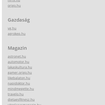
hirtv.hu
origo.hu
Gazdaság
vg.hu
agrokep.hu
Magazin
astronet.hu
automotor.hu
lakaskultura.hu
gamer.origo.hu
likebalaton.hu
napidoktor.hu
mindmegette.hu
travelo.hu
dietaesfitnesz.hu
vitorlazasmagazin.hu