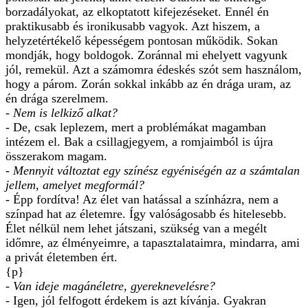
borzadályokat, az elkoptatott kifejezéseket. Ennél én
praktikusabb és ironikusabb vagyok. Azt hiszem, a
helyzetértékelő képességem pontosan működik. Sokan
mondják, hogy boldogok. Zoránnal mi ehelyett vagyunk
jól, remekül. Azt a számomra édeskés szót sem használom,
hogy a párom. Zorán sokkal inkább az én drága uram, az
én drága szerelmem.
- Nem is lelkiző alkat?
- De, csak leplezem, mert a problémákat magamban
intézem el. Bak a csillagjegyem, a romjaimból is újra
összerakom magam.
- Mennyit változtat egy színész egyéniségén az a számtalan
jellem, amelyet megformál?
- Épp fordítva! Az élet van hatással a színházra, nem a
színpad hat az életemre. Így valóságosabb és hitelesebb.
Élet nélkül nem lehet játszani, szükség van a megélt
időmre, az élményeimre, a tapasztalataimra, mindarra, ami
a privát életemben ért.
{p}
- Van ideje magánéletre, gyereknevelésre?
- Igen, jól felfogott érdekem is azt kívánja. Gyakran