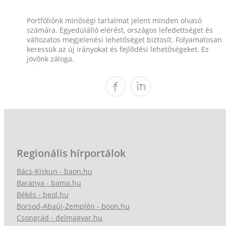
Portfóliónk minőségi tartalmat jelent minden olvasó
számára. Egyedülálló elérést, országos lefedettséget és
változatos megjelenési lehetőséget biztosít. Folyamatosan
keressük az új irányokat és fejlődési lehetőségeket. Ez
jövőnk záloga.
Regionális hírportálok
Bács-Kiskun - baon.hu
Baranya - bama.hu
Békés - beol.hu
Borsod-Abaúj-Zemplén - boon.hu
Csongrád - delmagyar.hu