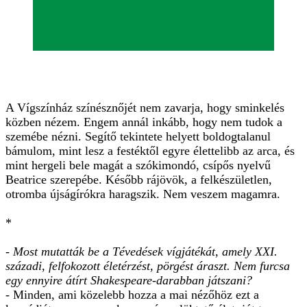
A Vígszínház színésznőjét nem zavarja, hogy sminkelés
közben nézem. Engem annál inkább, hogy nem tudok a
szemébe nézni. Segítő tekintete helyett boldogtalanul
bámulom, mint lesz a festéktől egyre élettelibb az arca, és
mint hergeli bele magát a szókimondó, csípős nyelvű
Beatrice szerepébe. Később rájövök, a felkészületlen,
otromba újságírókra haragszik. Nem veszem magamra.
*
- Most mutatták be a Tévedések vígjátékát, amely XXI.
századi, felfokozott életérzést, pörgést áraszt. Nem furcsa
egy ennyire átírt Shakespeare-darabban játszani?
- Minden, ami közelebb hozza a mai nézőhöz ezt a