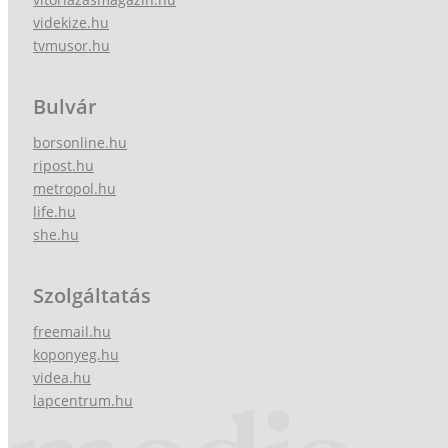
videkize.hu
tvmusor.hu
Bulvár
borsonline.hu
ripost.hu
metropol.hu
life.hu
she.hu
Szolgáltatás
freemail.hu
koponyeg.hu
videa.hu
lapcentrum.hu