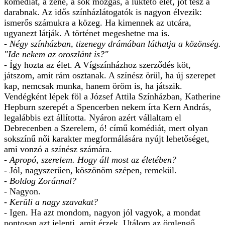
komédiát, a zene, a sok mozgás, a lüktető élet, jót tesz a
darabnak. Az idős színházlátogatók is nagyon élvezik:
ismerős számukra a közeg. Ha kimennek az utcára,
ugyanezt látják. A történet megeshetne ma is.
- Négy színházban, tizenegy drámában láthatja a közönség.
"Ide nekem az oroszlánt is?"
- Így hozta az élet. A Vígszínházhoz szerződés köt,
játszom, amit rám osztanak. A színész örül, ha új szerepet
kap, nemcsak munka, hanem öröm is, ha játszik.
Vendégként lépek föl a József Attila Színházban, Katherine
Hepburn szerepét a Spencerben nekem írta Kern András,
legalábbis ezt állította. Nyáron azért vállaltam el
Debrecenben a Szerelem, ó! című komédiát, mert olyan
sokszínű női karakter megformálására nyújt lehetőséget,
ami vonzó a színész számára.
- Apropó, szerelem. Hogy áll most az életében?
- Jól, nagyszerűen, köszönöm szépen, remekül.
- Boldog Zoránnal?
- Nagyon.
- Kerüli a nagy szavakat?
- Igen. Ha azt mondom, nagyon jól vagyok, a mondat
pontosan azt jelenti, amit érzek. Utálom az ömlengő