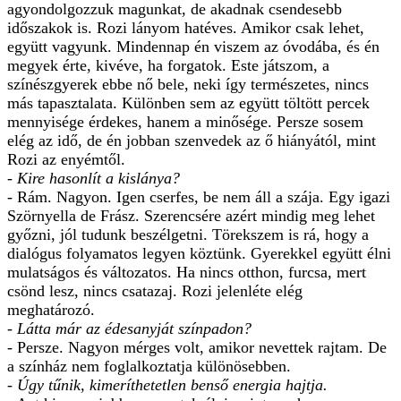
agyondolgozzuk magunkat, de akadnak csendesebb
időszakok is. Rozi lányom hatéves. Amikor csak lehet,
együtt vagyunk. Mindennap én viszem az óvodába, és én
megyek érte, kivéve, ha forgatok. Este játszom, a
színészgyerek ebbe nő bele, neki így természetes, nincs
más tapasztalata. Különben sem az együtt töltött percek
mennyisége érdekes, hanem a minősége. Persze sosem
elég az idő, de én jobban szenvedek az ő hiányától, mint
Rozi az enyémtől.
- Kire hasonlít a kislánya?
- Rám. Nagyon. Igen cserfes, be nem áll a szája. Egy igazi
Szörnyella de Frász. Szerencsére azért mindig meg lehet
győzni, jól tudunk beszélgetni. Törekszem is rá, hogy a
dialógus folyamatos legyen köztünk. Gyerekkel együtt élni
mulatságos és változatos. Ha nincs otthon, furcsa, mert
csönd lesz, nincs csatazaj. Rozi jelenléte elég
meghatározó.
- Látta már az édesanyját színpadon?
- Persze. Nagyon mérges volt, amikor nevettek rajtam. De
a színház nem foglalkoztatja különösebben.
- Úgy tűnik, kimeríthetetlen benső energia hajtja.