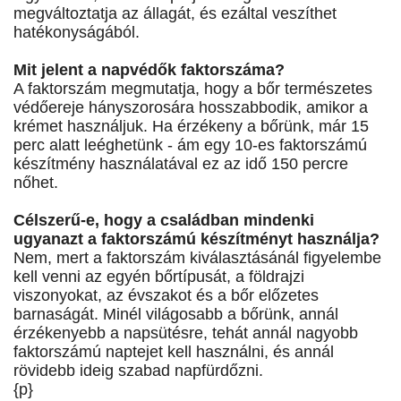
megváltoztatja az állagát, és ezáltal veszíthet
hatékonyságából.
Mit jelent a napvédők faktorszáma?
A faktorszám megmutatja, hogy a bőr természetes
védőereje hányszorosára hosszabbodik, amikor a
krémet használjuk. Ha érzékeny a bőrünk, már 15
perc alatt leéghetünk - ám egy 10-es faktorszámú
készítmény használatával ez az idő 150 percre
nőhet.
Célszerű-e, hogy a családban mindenki
ugyanazt a faktorszámú készítményt használja?
Nem, mert a faktorszám kiválasztásánál figyelembe
kell venni az egyén bőrtípusát, a földrajzi
viszonyokat, az évszakot és a bőr előzetes
barnaságát. Minél világosabb a bőrünk, annál
érzékenyebb a napsütésre, tehát annál nagyobb
faktorszámú naptejet kell használni, és annál
rövidebb ideig szabad napfürdőzni.
{p}