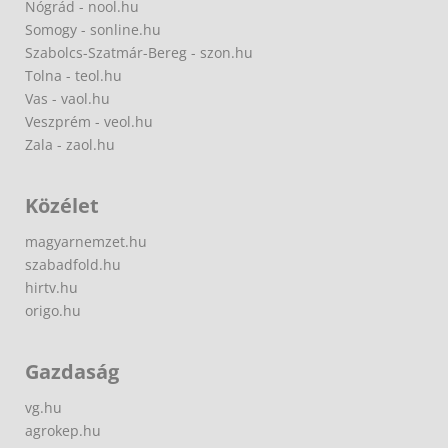
Nógrád - nool.hu
Somogy - sonline.hu
Szabolcs-Szatmár-Bereg - szon.hu
Tolna - teol.hu
Vas - vaol.hu
Veszprém - veol.hu
Zala - zaol.hu
Közélet
magyarnemzet.hu
szabadfold.hu
hirtv.hu
origo.hu
Gazdaság
vg.hu
agrokep.hu