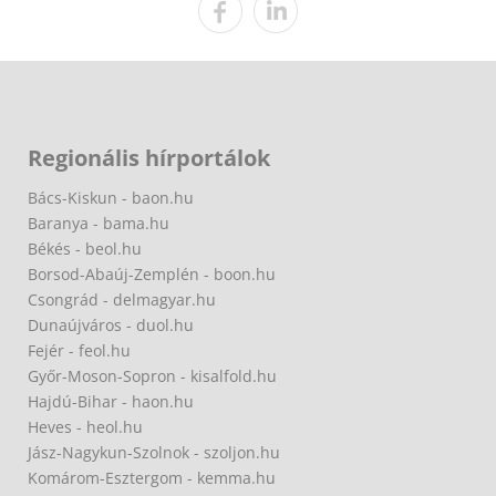
Regionális hírportálok
Bács-Kiskun - baon.hu
Baranya - bama.hu
Békés - beol.hu
Borsod-Abaúj-Zemplén - boon.hu
Csongrád - delmagyar.hu
Dunaújváros - duol.hu
Fejér - feol.hu
Győr-Moson-Sopron - kisalfold.hu
Hajdú-Bihar - haon.hu
Heves - heol.hu
Jász-Nagykun-Szolnok - szoljon.hu
Komárom-Esztergom - kemma.hu