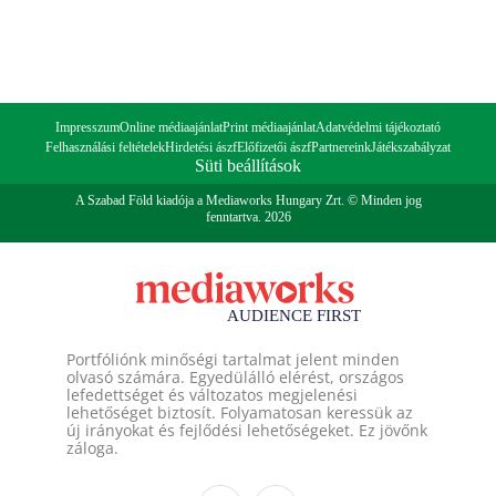
Impresszum
Online médiaajánlat
Print médiaajánlat
Adatvédelmi tájékoztató
Felhasználási feltételek
Hirdetési ászf
Előfizetői ászf
Partnereink
Játékszabályzat
Süti beállítások
A Szabad Föld kiadója a Mediaworks Hungary Zrt. © Minden jog
fenntartva. 2026
Portfóliónk minőségi tartalmat jelent minden
olvasó számára. Egyedülálló elérést, országos
lefedettséget és változatos megjelenési
lehetőséget biztosít. Folyamatosan keressük az
új irányokat és fejlődési lehetőségeket. Ez jövőnk
záloga.