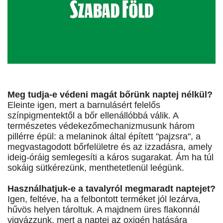
Meg tudja-e védeni magát bőrünk naptej nélkül?
Eleinte igen, mert a barnulásért felelős
színpigmentektől a bőr ellenállóbbá válik. A
természetes védekezőmechanizmusunk három
pillérre épül: a melaninok által épített "pajzsra", a
megvastagodott bőrfelületre és az izzadásra, amely
ideig-óráig semlegesíti a káros sugarakat. Ám ha túl
sokáig sütkérezünk, menthetetlenül leégünk.
Használhatjuk-e a tavalyról megmaradt naptejet?
Igen, feltéve, ha a felbontott terméket jól lezárva,
hűvös helyen tároltuk. A majdnem üres flakonnál
vigyázzunk, mert a naptej az oxigén hatására