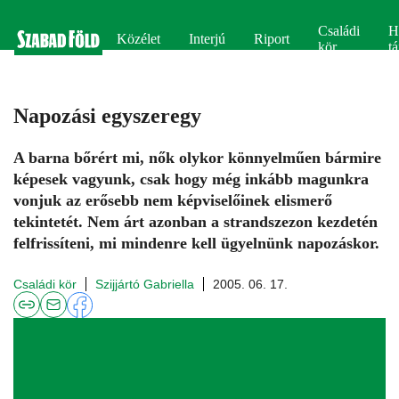
Családi
H
Közélet
Interjú
Riport
kör
tá
Napozási egyszeregy
A barna bőrért mi, nők olykor könnyelműen bármire
képesek vagyunk, csak hogy még inkább magunkra
vonjuk az erősebb nem képviselőinek elismerő
tekintetét. Nem árt azonban a strandszezon kezdetén
felfrissíteni, mi mindenre kell ügyelnünk napozáskor.
Családi kör
Szijjártó Gabriella
2005. 06. 17.