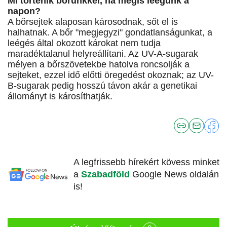
Mi történik bőrünkkel, ha mégis leégünk a
napon?
A bőrsejtek alaposan károsodnak, sőt el is
halhatnak. A bőr "megjegyzi" gondatlanságunkat, a
leégés által okozott károkat nem tudja
maradéktalanul helyreállítani. Az UV-A-sugarak
mélyen a bőrszövetekbe hatolva roncsolják a
sejteket, ezzel idő előtti öregedést okoznak; az UV-
B-sugarak pedig hosszú távon akár a genetikai
állományt is károsíthatják.
A legfrissebb hírekért kövess minket
a
Szabadföld
Google News oldalán
is!