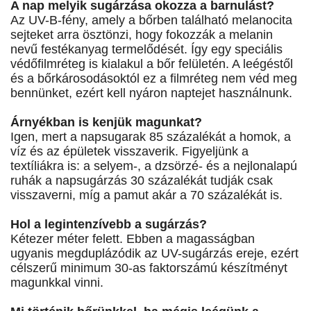
A nap melyik sugárzása okozza a barnulást?
Az UV-B-fény, amely a bőrben található melanocita
sejteket arra ösztönzi, hogy fokozzák a melanin
nevű festékanyag termelődését. Így egy speciális
védőfilmréteg is kialakul a bőr felületén. A leégéstől
és a bőrkárosodásoktól ez a filmréteg nem véd meg
bennünket, ezért kell nyáron naptejet használnunk.
Árnyékban is kenjük magunkat?
Igen, mert a napsugarak 85 százalékát a homok, a
víz és az épületek visszaverik. Figyeljünk a
textíliákra is: a selyem-, a dzsörzé- és a nejlonalapú
ruhák a napsugárzás 30 százalékát tudják csak
visszaverni, míg a pamut akár a 70 százalékát is.
Hol a legintenzívebb a sugárzás?
Kétezer méter felett. Ebben a magasságban
ugyanis megduplázódik az UV-sugárzás ereje, ezért
célszerű minimum 30-as faktorszámú készítményt
magunkkal vinni.