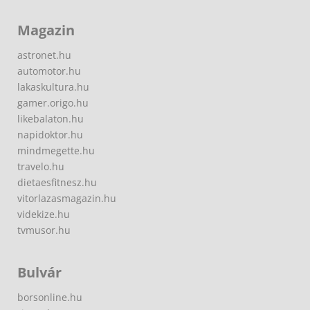
Magazin
astronet.hu
automotor.hu
lakaskultura.hu
gamer.origo.hu
likebalaton.hu
napidoktor.hu
mindmegette.hu
travelo.hu
dietaesfitnesz.hu
vitorlazasmagazin.hu
videkize.hu
tvmusor.hu
Bulvár
borsonline.hu