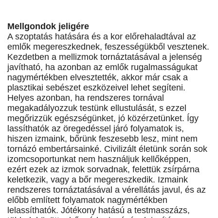
Mellgondok jeligére
A szoptatás hatására és a kor előrehaladtával az
emlők megereszkednek, feszességükből vesztenek.
Kezdetben a mellizmok tornáztatásával a jelenség
javítható, ha azonban az emlők rugalmasságukat
nagymértékben elvesztették, akkor már csak a
plasztikai sebészet eszközeivel lehet segíteni.
Helyes azonban, ha rendszeres tornával
megakadályozzuk testünk ellustulását, s ezzel
megőrizzük egészségünket, jó közérzetünket. Így
lassíthatók az öregedéssel járó folyamatok is,
hiszen izmaink, bőrünk feszesebb lesz, mint nem
tornázó embertársainké. Civilizált életünk során sok
izomcsoportunkat nem használjuk kellőképpen,
ezért ezek az izmok sorvadnak, felettük zsírpárna
keletkezik, vagy a bőr megereszkedik. Izmaink
rendszeres tornáztatásával a vérellátás javul, és az
előbb említett folyamatok nagymértékben
lelassíthatók. Jótékony hatású a testmasszázs,