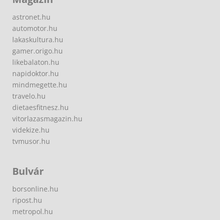
astronet.hu
automotor.hu
lakaskultura.hu
gamer.origo.hu
likebalaton.hu
napidoktor.hu
mindmegette.hu
travelo.hu
dietaesfitnesz.hu
vitorlazasmagazin.hu
videkize.hu
tvmusor.hu
Bulvár
borsonline.hu
ripost.hu
metropol.hu