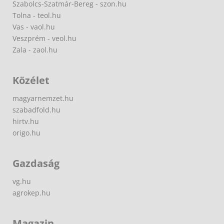
Szabolcs-Szatmár-Bereg - szon.hu
Tolna - teol.hu
Vas - vaol.hu
Veszprém - veol.hu
Zala - zaol.hu
Közélet
magyarnemzet.hu
szabadfold.hu
hirtv.hu
origo.hu
Gazdaság
vg.hu
agrokep.hu
Magazin