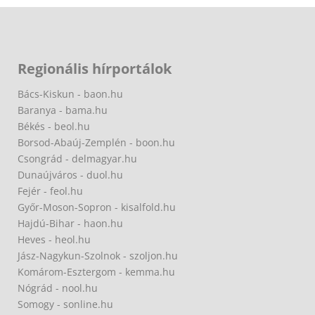
Regionális hírportálok
Bács-Kiskun - baon.hu
Baranya - bama.hu
Békés - beol.hu
Borsod-Abaúj-Zemplén - boon.hu
Csongrád - delmagyar.hu
Dunaújváros - duol.hu
Fejér - feol.hu
Győr-Moson-Sopron - kisalfold.hu
Hajdú-Bihar - haon.hu
Heves - heol.hu
Jász-Nagykun-Szolnok - szoljon.hu
Komárom-Esztergom - kemma.hu
Nógrád - nool.hu
Somogy - sonline.hu