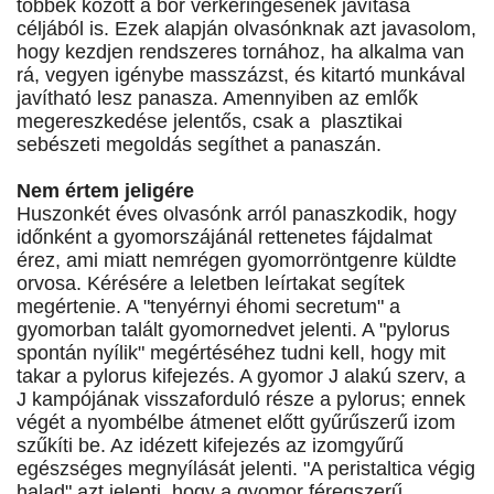
többek között a bőr vérkeringésének javítása
céljából is. Ezek alapján olvasónknak azt javasolom,
hogy kezdjen rendszeres tornához, ha alkalma van
rá, vegyen igénybe masszázst, és kitartó munkával
javítható lesz panasza. Amennyiben az emlők
megereszkedése jelentős, csak a plasztikai
sebészeti megoldás segíthet a panaszán.
Nem értem jeligére
Huszonkét éves olvasónk arról panaszkodik, hogy
időnként a gyomorszájánál rettenetes fájdalmat
érez, ami miatt nemrégen gyomorröntgenre küldte
orvosa. Kérésére a leletben leírtakat segítek
megértenie. A "tenyérnyi éhomi secretum" a
gyomorban talált gyomornedvet jelenti. A "pylorus
spontán nyílik" megértéséhez tudni kell, hogy mit
takar a pylorus kifejezés. A gyomor J alakú szerv, a
J kampójának visszaforduló része a pylorus; ennek
végét a nyombélbe átmenet előtt gyűrűszerű izom
szűkíti be. Az idézett kifejezés az izomgyűrű
egészséges megnyílását jelenti. "A peristaltica végig
halad" azt jelenti, hogy a gyomor féregszerű,