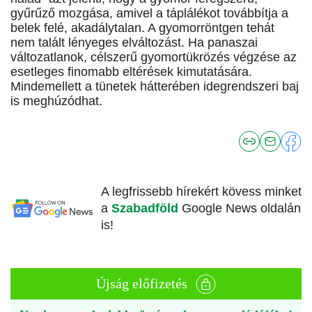
gyűrűző mozgása, amivel a táplálékot továbbítja a
belek felé, akadálytalan. A gyomorröntgen tehát
nem talált lényeges elváltozást. Ha panaszai
változatlanok, célszerű gyomortükrözés végzése az
esetleges finomabb eltérések kimutatására.
Mindemellett a tünetek hátterében idegrendszeri baj
is meghúzódhat.
A legfrissebb hírekért kövess minket
a
Szabadföld
Google News oldalán
is!
Újság előfizetés