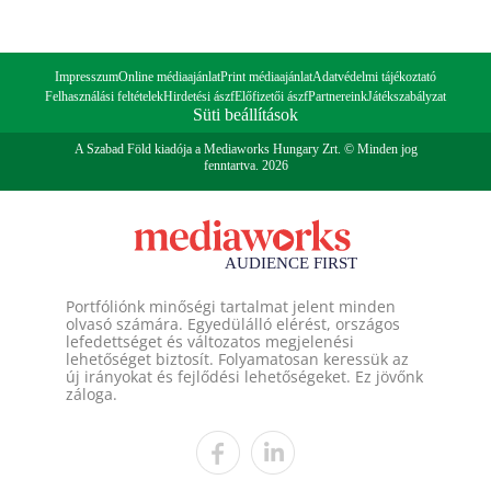
Impresszum
Online médiaajánlat
Print médiaajánlat
Adatvédelmi tájékoztató
Felhasználási feltételek
Hirdetési ászf
Előfizetői ászf
Partnereink
Játékszabályzat
Süti beállítások
A Szabad Föld kiadója a Mediaworks Hungary Zrt. © Minden jog
fenntartva. 2026
Portfóliónk minőségi tartalmat jelent minden
olvasó számára. Egyedülálló elérést, országos
lefedettséget és változatos megjelenési
lehetőséget biztosít. Folyamatosan keressük az
új irányokat és fejlődési lehetőségeket. Ez jövőnk
záloga.