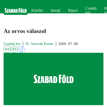
Családi
H
Közélet
Interjú
Riport
kör
tá
Az orvos válaszol
Családi kör
Dr. Szirmák Eszter
2005. 07. 08.