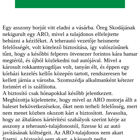
Egy asszony borjút vitt eladni a vásárba. Öreg Skodájának
nekigurult egy ARO, mivel a tulajdonos elfelejtette
behúzni a kéziféket. A teherautó vezetője beismerte
felelősségét, volt kötelező biztosítása, így valószínűnek
tűnt, hogy a későbbi felperes ötvenezer forintos kára hamar
megtérül, és újból közlekedni tud autójával. Mivel a
károsult rokkantnyugdíjas volt, tanyán élt, és éppen egy
kórházi kezelés kellős közepén tartott, rendszeresen be
kellett járnia a városba. Szomszédja alkalmanként kétezer
forintért el is szállította.
A biztosító csak hónapokkal később jelentkezett.
Megbízottja kijelentette, hogy mivel az ARO motorja állt a
baleset bekövetkezésekor, őket nem terheli felelősség, mert
nem menet közben okozott kárt a biztosított. Javasolta,
hogy az általános kártérítési szabályok szerint kérje az
asszony a teherautó-tulajdonostól, fizesse ki az autó
javításának költségeit. Az ARO-tulajdonos nem akart
fizetni, a biztosító sem akart, a károsult pedig