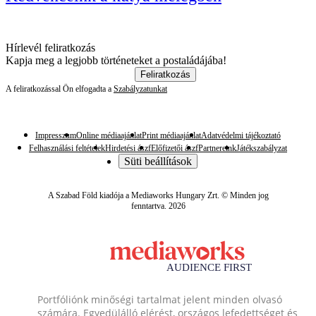
Hírlevél feliratkozás
Kapja meg a legjobb történeteket a postaládájába!
Feliratkozás
A feliratkozással Ön elfogadta a
Szabályzatunkat
Impresszum
Online médiaajánlat
Print médiaajánlat
Adatvédelmi tájékoztató
Felhasználási feltételek
Hirdetési ászf
Előfizetői ászf
Partnereink
Játékszabályzat
Süti beállítások
A Szabad Föld kiadója a Mediaworks Hungary Zrt. © Minden jog
fenntartva. 2026
Portfóliónk minőségi tartalmat jelent minden olvasó
számára. Egyedülálló elérést, országos lefedettséget és