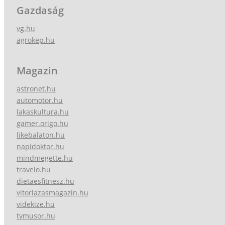
Gazdaság
vg.hu
agrokep.hu
Magazin
astronet.hu
automotor.hu
lakaskultura.hu
gamer.origo.hu
likebalaton.hu
napidoktor.hu
mindmegette.hu
travelo.hu
dietaesfitnesz.hu
vitorlazasmagazin.hu
videkize.hu
tvmusor.hu