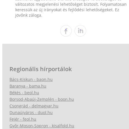
változatos megjelenési lehetőséget biztosít. Folyamatosan
keressük az új irányokat és fejlődési lehetőségeket. Ez
jövőnk záloga.
Regionális hírportálok
Bács-Kiskun - baon.hu
Baranya - bama.hu
Békés - beol.hu
Borsod-Abaúj-Zemplén - boon.hu
Csongrád - delmagyar.hu
Dunaújváros - duol.hu
Fejér - feol.hu
Győr-Moson-Sopron - kisalfold.hu