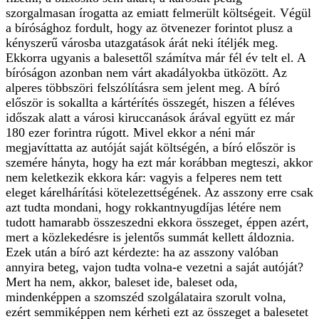
szorgalmasan írogatta az emiatt felmerült költségeit. Végül
a bírósághoz fordult, hogy az ötvenezer forintot plusz a
kényszerű városba utazgatások árát neki ítéljék meg.
Ekkorra ugyanis a balesettől számítva már fél év telt el. A
bíróságon azonban nem várt akadályokba ütközött. Az
alperes többszöri felszólításra sem jelent meg. A bíró
először is sokallta a kártérítés összegét, hiszen a féléves
időszak alatt a városi kiruccanások árával együtt ez már
180 ezer forintra rúgott. Mivel ekkor a néni már
megjavíttatta az autóját saját költségén, a bíró először is
szemére hányta, hogy ha ezt már korábban megteszi, akkor
nem keletkezik ekkora kár: vagyis a felperes nem tett
eleget kárelhárítási kötelezettségének. Az asszony erre csak
azt tudta mondani, hogy rokkantnyugdíjas létére nem
tudott hamarabb összeszedni ekkora összeget, éppen azért,
mert a közlekedésre is jelentős summát kellett áldoznia.
Ezek után a bíró azt kérdezte: ha az asszony valóban
annyira beteg, vajon tudta volna-e vezetni a saját autóját?
Mert ha nem, akkor, baleset ide, baleset oda,
mindenképpen a szomszéd szolgálataira szorult volna,
ezért semmiképpen nem kérheti ezt az összeget a balesetet