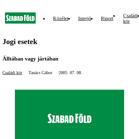
Családi
Közélet
Interjú
Riport
kör
Jogi esetek
Álltában vagy jártában
Családi kör
Tanács Gábor
2005. 07. 08.