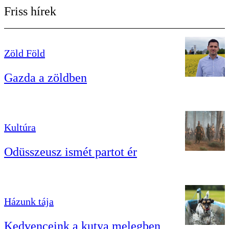
Friss hírek
Zöld Föld
Gazda a zöldben
Kultúra
Odüsszeusz ismét partot ér
Házunk tája
Kedvenceink a kutya melegben