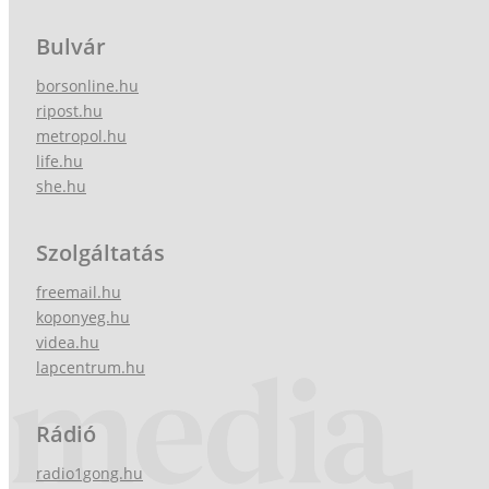
Bulvár
borsonline.hu
ripost.hu
metropol.hu
life.hu
she.hu
Szolgáltatás
freemail.hu
koponyeg.hu
videa.hu
lapcentrum.hu
Rádió
radio1gong.hu