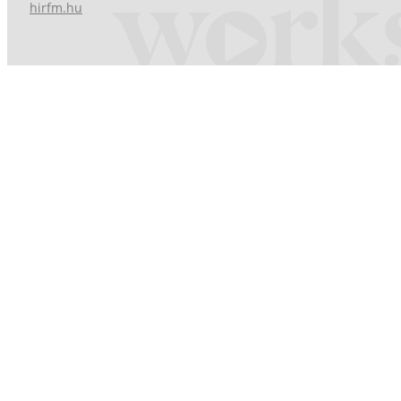
hirfm.hu