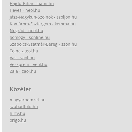
Hajdú-Bihar - haon.hu
Heves - heol.hu
Jász-Nagykun-Szolnok - szoljon.hu
Komárom-Esztergom - kemma.hu
Nógrád - nool.hu
Somogy - sonline.hu
Szabolcs-Szatmár-Bereg - szon.hu
Tolna - teol.hu
Vas - vaol.hu
Veszprém - veol.hu
Zala - zaol.hu
Közélet
magyarnemzet.hu
szabadfold.hu
hirtv.hu
origo.hu