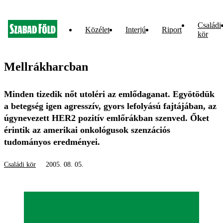
Családi
Közélet
Interjú
Riport
kör
Mellrákharcban
Minden tizedik nőt utoléri az emlődaganat. Egyötödük
a betegség igen agresszív, gyors lefolyású fajtájában, az
úgynevezett HER2 pozitív emlőrákban szenved. Őket
érintik az amerikai onkológusok szenzációs
tudományos eredményei.
Családi kör
2005. 08. 05.