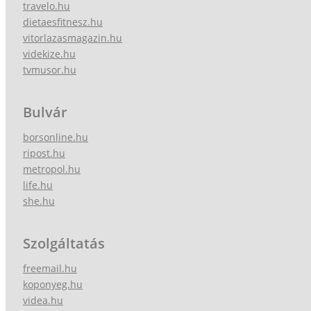
travelo.hu
dietaesfitnesz.hu
vitorlazasmagazin.hu
videkize.hu
tvmusor.hu
Bulvár
borsonline.hu
ripost.hu
metropol.hu
life.hu
she.hu
Szolgáltatás
freemail.hu
koponyeg.hu
videa.hu