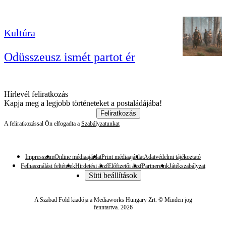
Kultúra
Odüsszeusz ismét partot ér
Hírlevél feliratkozás
Kapja meg a legjobb történeteket a postaládájába!
Feliratkozás
A feliratkozással Ön elfogadta a
Szabályzatunkat
Impresszum
Online médiaajánlat
Print médiaajánlat
Adatvédelmi tájékoztató
Felhasználási feltételek
Hirdetési ászf
Előfizetői ászf
Partnereink
Játékszabályzat
Süti beállítások
A Szabad Föld kiadója a Mediaworks Hungary Zrt. © Minden jog
fenntartva. 2026