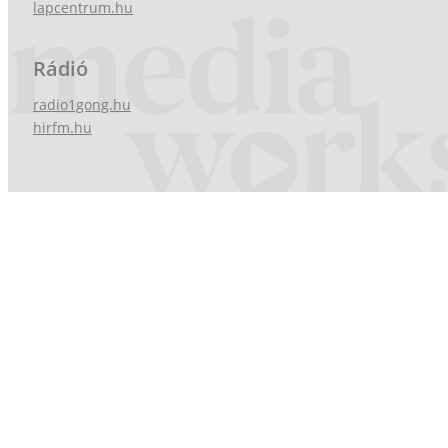
lapcentrum.hu
Rádió
radio1gong.hu
hirfm.hu