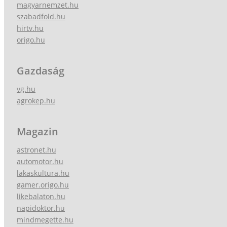
magyarnemzet.hu
szabadfold.hu
hirtv.hu
origo.hu
Gazdaság
vg.hu
agrokep.hu
Magazin
astronet.hu
automotor.hu
lakaskultura.hu
gamer.origo.hu
likebalaton.hu
napidoktor.hu
mindmegette.hu