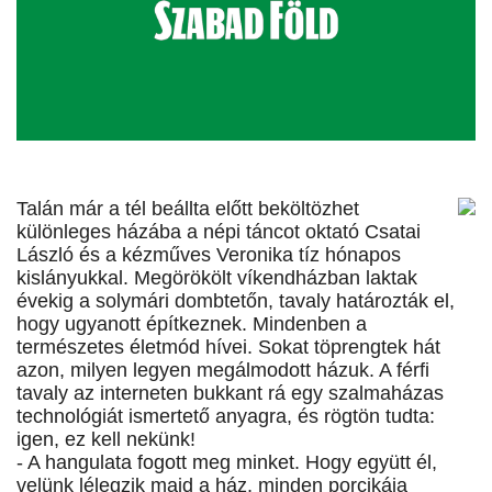
Talán már a tél beállta előtt beköltözhet
különleges házába a népi táncot oktató Csatai
László és a kézműves Veronika tíz hónapos
kislányukkal. Megörökölt víkendházban laktak
évekig a solymári dombtetőn, tavaly határozták el,
hogy ugyanott építkeznek. Mindenben a
természetes életmód hívei. Sokat töprengtek hát
azon, milyen legyen megálmodott házuk. A férfi
tavaly az interneten bukkant rá egy szalmaházas
technológiát ismertető anyagra, és rögtön tudta:
igen, ez kell nekünk!
- A hangulata fogott meg minket. Hogy együtt él,
velünk lélegzik majd a ház, minden porcikája