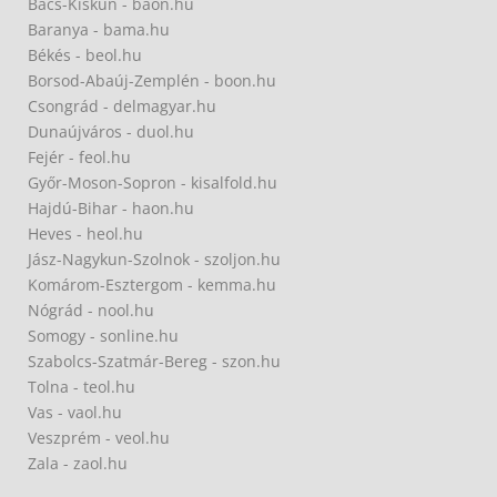
Bács-Kiskun - baon.hu
Baranya - bama.hu
Békés - beol.hu
Borsod-Abaúj-Zemplén - boon.hu
Csongrád - delmagyar.hu
Dunaújváros - duol.hu
Fejér - feol.hu
Győr-Moson-Sopron - kisalfold.hu
Hajdú-Bihar - haon.hu
Heves - heol.hu
Jász-Nagykun-Szolnok - szoljon.hu
Komárom-Esztergom - kemma.hu
Nógrád - nool.hu
Somogy - sonline.hu
Szabolcs-Szatmár-Bereg - szon.hu
Tolna - teol.hu
Vas - vaol.hu
Veszprém - veol.hu
Zala - zaol.hu