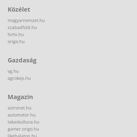
Közélet
magyarnemzet.hu
szabadfold.hu
hirtv.hu
origo.hu
Gazdaság
vg.hu
agrokep.hu
Magazin
astronet.hu
automotor.hu
lakaskultura.hu
gamer.origo.hu
likebalaton.hu