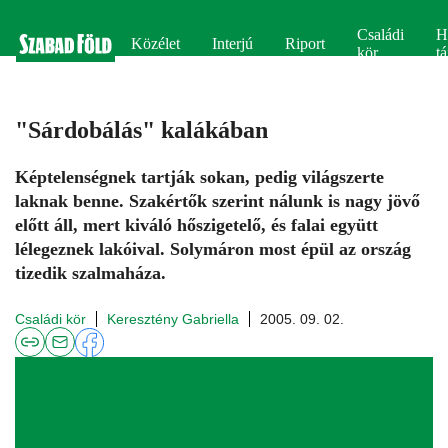
Családi
H
Közélet
Interjú
Riport
kör
tá
"Sárdobálás" kalákában
Képtelenségnek tartják sokan, pedig világszerte
laknak benne. Szakértők szerint nálunk is nagy jövő
előtt áll, mert kiváló hőszigetelő, és falai együtt
lélegeznek lakóival. Solymáron most épül az ország
tizedik szalmaháza.
Családi kör
Keresztény Gabriella
2005. 09. 02.