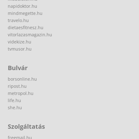
napidoktor.hu
mindmegette.hu
travelo.hu
dietaesfitnesz.hu
vitorlazasmagazin.hu
videkize.hu
tvmusor.hu
Bulvár
borsonline.hu
ripost.hu
metropol.hu
life.hu
she.hu
Szolgáltatás
freemail.hu