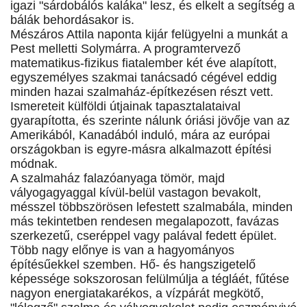
igazi "sárdobálós kaláka" lesz, és elkelt a segítség a
bálák behordásakor is.
Mészáros Attila naponta kijár felügyelni a munkát a
Pest melletti Solymárra. A programtervező
matematikus-fizikus fiatalember két éve alapított,
egyszemélyes szakmai tanácsadó cégével eddig
minden hazai szalmaház-építkezésen részt vett.
Ismereteit külföldi útjainak tapasztalataival
gyarapította, és szerinte nálunk óriási jövője van az
Amerikából, Kanadából induló, mára az európai
országokban is egyre-másra alkalmazott építési
módnak.
A szalmaház falazóanyaga tömör, majd
vályogagyaggal kívül-belül vastagon bevakolt,
mésszel többszörösen lefestett szalmabála, minden
más tekintetben rendesen megalapozott, favázas
szerkezetű, cseréppel vagy palával fedett épület.
Több nagy előnye is van a hagyományos
építésűekkel szemben. Hő- és hangszigetelő
képessége sokszorosan felülmúlja a tégláét, fűtése
nagyon energiatakarékos, a vízpárát megkötő,