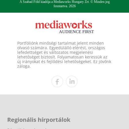
A Szabad Föld kiadója a Mediaworks Hungary Zrt. © Minden jog
fenntartva. 2026
Portfóliónk minőségi tartalmat jelent minden
olvasó számára. Egyedülálló elérést, országos
lefedettséget és változatos megjelenési
lehetőséget biztosít. Folyamatosan keressük az
új irányokat és fejlődési lehetőségeket. Ez jövőnk
záloga.
Regionális hírportálok