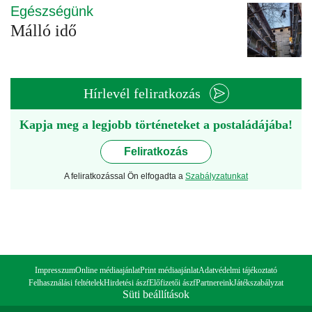
Egészségünk
Málló idő
Hírlevél feliratkozás
Kapja meg a legjobb történeteket a postaládájába!
Feliratkozás
A feliratkozással Ön elfogadta a
Szabályzatunkat
Impresszum
Online médiaajánlat
Print médiaajánlat
Adatvédelmi tájékoztató
Felhasználási feltételek
Hirdetési ászf
Előfizetői ászf
Partnereink
Játékszabályzat
Süti beállítások