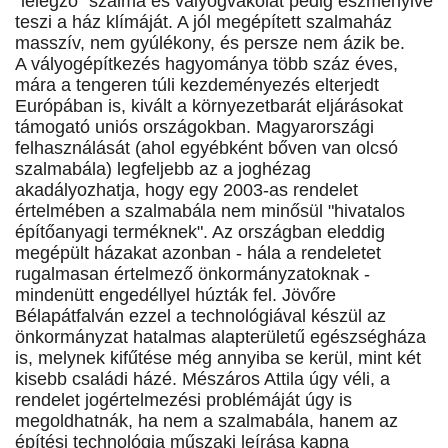
"lélegző" szalma és vályogvakolat pedig eszményivé
teszi a ház klímáját. A jól megépített szalmaház
masszív, nem gyúlékony, és persze nem ázik be.
A vályogépítkezés hagyománya több száz éves,
mára a tengeren túli kezdeményezés elterjedt
Európában is, kivált a környezetbarát eljárásokat
támogató uniós országokban. Magyarországi
felhasználását (ahol egyébként bőven van olcsó
szalmabála) legfeljebb az a joghézag
akadályozhatja, hogy egy 2003-as rendelet
értelmében a szalmabála nem minősül "hivatalos
építőanyagi terméknek". Az országban eleddig
megépült házakat azonban - hála a rendeletet
rugalmasan értelmező önkormányzatoknak -
mindenütt engedéllyel húzták fel. Jövőre
Bélapátfalván ezzel a technológiával készül az
önkormányzat hatalmas alapterületű egészségháza
is, melynek kifűtése még annyiba se kerül, mint két
kisebb családi házé. Mészáros Attila úgy véli, a
rendelet jogértelmezési problémáját úgy is
megoldhatnák, ha nem a szalmabála, hanem az
építési technológia műszaki leírása kapna