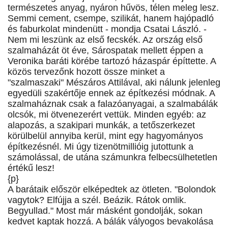
természetes anyag, nyáron hűvös, télen meleg lesz.
Semmi cement, csempe, szilikát, hanem hajópadló
és faburkolat mindenütt - mondja Csatai László. -
Nem mi leszünk az első fecskék. Az ország első
szalmaházát öt éve, Sárospatak mellett éppen a
Veronika baráti körébe tartozó házaspár építtette. A
közös tervezőnk hozott össze minket a
"szalmaszaki" Mészáros Attilával, aki nálunk jelenleg
egyedüli szakértője ennek az építkezési módnak. A
szalmaháznak csak a falazóanyagai, a szalmabálák
olcsók, mi ötvenezerért vettük. Minden egyéb: az
alapozás, a szakipari munkák, a tetőszerkezet
körülbelül annyiba kerül, mint egy hagyományos
építkezésnél. Mi úgy tizenötmillióig jutottunk a
számolással, de utána számunkra felbecsülhetetlen
értékű lesz!
{p}
A barátaik először elképedtek az ötleten. "Bolondok
vagytok? Elfújja a szél. Beázik. Rátok omlik.
Begyullad." Most már másként gondolják, sokan
kedvet kaptak hozzá. A bálák vályogos bevakolása