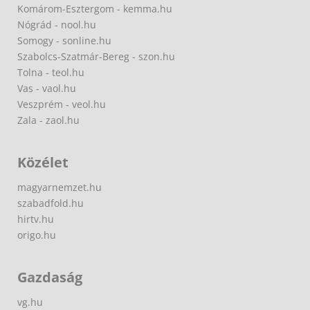
Komárom-Esztergom - kemma.hu
Nógrád - nool.hu
Somogy - sonline.hu
Szabolcs-Szatmár-Bereg - szon.hu
Tolna - teol.hu
Vas - vaol.hu
Veszprém - veol.hu
Zala - zaol.hu
Közélet
magyarnemzet.hu
szabadfold.hu
hirtv.hu
origo.hu
Gazdaság
vg.hu