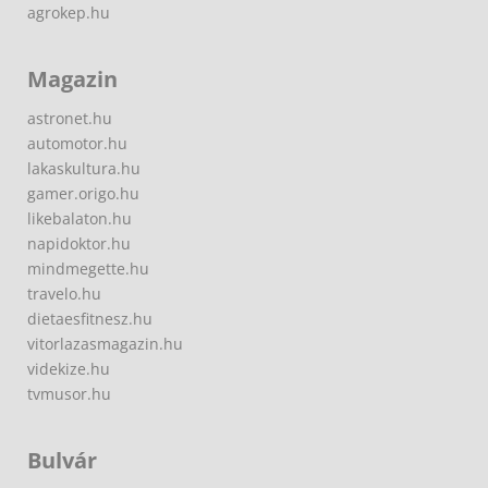
agrokep.hu
Magazin
astronet.hu
automotor.hu
lakaskultura.hu
gamer.origo.hu
likebalaton.hu
napidoktor.hu
mindmegette.hu
travelo.hu
dietaesfitnesz.hu
vitorlazasmagazin.hu
videkize.hu
tvmusor.hu
Bulvár