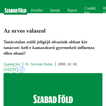
Családi
H
Közélet
Interjú
Riport
kör
tá
Az orvos válaszol
Tanácstalan szülő jeligéjű olvasónk abban kér
tanácsot: kell-e kamaszkorú gyermekeit influenza
ellen oltani?
Családi kör
Dr. Szirmák Eszter
2005. 12. 02.