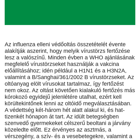
Az influenza elleni védőoltás összetételét évente
alakítják aszerint, hogy melyik vírustörzs fertőzése
lesz a valószínű. Minden évben a WHO ajánlásának
megfelelő vírustörzseket használják a vakcina
előállításához; idén például a H1N1 és a H3N2A,
valamint a B/Sanghai/361/2002 B vírustörzseket. Az
oltóanyag elölt vírusokat tartalmaz, így fertőzést
nem okoz. Az oltást követően kialakuló fertőzés más
kórokozó egyidejű jelenlétére utalhat, ezért kell
körültekintőnek lenni az oltóidő megválasztásában.
A védettség két-három hét alatt alakul ki, és hat-
tizenkét hónapon át tart. Az idült betegségben
szenvedő gyermekeket célszerű beoltani a járvány
közeledte előtt. Ez érvényes az asztmás, a
vérszegény, a szív- és a vesebetegekre, valamint a