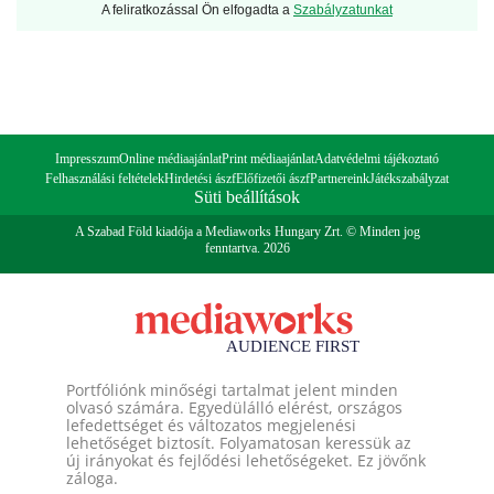
A feliratkozással Ön elfogadta a
Szabályzatunkat
Impresszum
Online médiaajánlat
Print médiaajánlat
Adatvédelmi tájékoztató
Felhasználási feltételek
Hirdetési ászf
Előfizetői ászf
Partnereink
Játékszabályzat
Süti beállítások
A Szabad Föld kiadója a Mediaworks Hungary Zrt. © Minden jog
fenntartva. 2026
Portfóliónk minőségi tartalmat jelent minden
olvasó számára. Egyedülálló elérést, országos
lefedettséget és változatos megjelenési
lehetőséget biztosít. Folyamatosan keressük az
új irányokat és fejlődési lehetőségeket. Ez jövőnk
záloga.