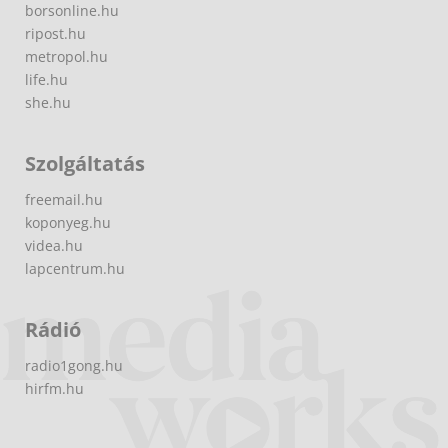
borsonline.hu
ripost.hu
metropol.hu
life.hu
she.hu
Szolgáltatás
freemail.hu
koponyeg.hu
videa.hu
lapcentrum.hu
Rádió
radio1gong.hu
hirfm.hu