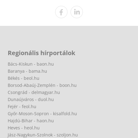
Regionális hírportálok
Bács-Kiskun - baon.hu
Baranya - bama.hu
Békés - beol.hu
Borsod-Abaúj-Zemplén - boon.hu
Csongrád - delmagyar.hu
Dunaújváros - duol.hu
Fejér - feol.hu
Győr-Moson-Sopron - kisalfold.hu
Hajdú-Bihar - haon.hu
Heves - heol.hu
Jász-Nagykun-Szolnok - szoljon.hu