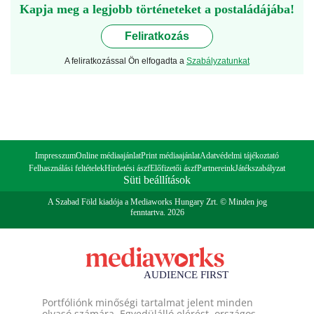
Kapja meg a legjobb történeteket a postaládájába!
Feliratkozás
A feliratkozással Ön elfogadta a
Szabályzatunkat
Impresszum
Online médiaajánlat
Print médiaajánlat
Adatvédelmi tájékoztató
Felhasználási feltételek
Hirdetési ászf
Előfizetői ászf
Partnereink
Játékszabályzat
Süti beállítások
A Szabad Föld kiadója a Mediaworks Hungary Zrt. © Minden jog
fenntartva. 2026
Portfóliónk minőségi tartalmat jelent minden
olvasó számára. Egyedülálló elérést, országos