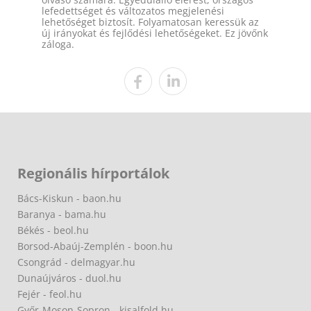
lefedettséget és változatos megjelenési
lehetőséget biztosít. Folyamatosan keressük az
új irányokat és fejlődési lehetőségeket. Ez jövőnk
záloga.
Regionális hírportálok
Bács-Kiskun - baon.hu
Baranya - bama.hu
Békés - beol.hu
Borsod-Abaúj-Zemplén - boon.hu
Csongrád - delmagyar.hu
Dunaújváros - duol.hu
Fejér - feol.hu
Győr-Moson-Sopron - kisalfold.hu