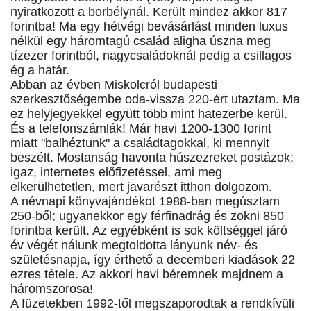
nyiratkozott a borbélynál. Került mindez akkor 817
forintba! Ma egy hétvégi bevásárlást minden luxus
nélkül egy háromtagú család aligha úszna meg
tízezer forintból, nagycsaládoknál pedig a csillagos
ég a határ.
Abban az évben Miskolcról budapesti
szerkesztőségembe oda-vissza 220-ért utaztam. Ma
ez helyjegyekkel együtt több mint hatezerbe kerül.
És a telefonszámlák! Már havi 1200-1300 forint
miatt "balhéztunk" a családtagokkal, ki mennyit
beszélt. Mostanság havonta húszezreket postázok;
igaz, internetes előfizetéssel, ami meg
elkerülhetetlen, mert javarészt itthon dolgozom.
A névnapi könyvajándékot 1988-ban megúsztam
250-ből; ugyanekkor egy férfinadrág és zokni 850
forintba került. Az egyébként is sok költséggel járó
év végét nálunk megtoldotta lányunk név- és
születésnapja, így érthető a decemberi kiadások 22
ezres tétele. Az akkori havi béremnek majdnem a
háromszorosa!
A füzetekben 1992-től megszaporodtak a rendkívüli