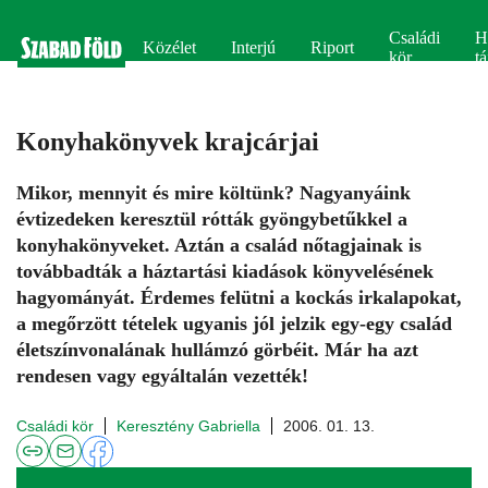
Családi
H
Közélet
Interjú
Riport
kör
tá
Konyhakönyvek krajcárjai
Mikor, mennyit és mire költünk? Nagyanyáink
évtizedeken keresztül rótták gyöngybetűkkel a
konyhakönyveket. Aztán a család nőtagjainak is
továbbadták a háztartási kiadások könyvelésének
hagyományát. Érdemes felütni a kockás irkalapokat,
a megőrzött tételek ugyanis jól jelzik egy-egy család
életszínvonalának hullámzó görbéit. Már ha azt
rendesen vagy egyáltalán vezették!
Családi kör
Keresztény Gabriella
2006. 01. 13.