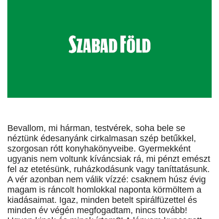
Bevallom, mi hárman, testvérek, soha bele se
néztünk édesanyánk cirkalmasan szép betűkkel,
szorgosan rótt konyhakönyveibe. Gyermekként
ugyanis nem voltunk kíváncsiak rá, mi pénzt emészt
fel az etetésünk, ruházkodásunk vagy taníttatásunk.
A vér azonban nem válik vízzé: csaknem húsz évig
magam is ráncolt homlokkal naponta körmöltem a
kiadásaimat. Igaz, minden betelt spirálfüzettel és
minden év végén megfogadtam, nincs tovább!