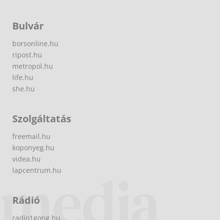
Bulvár
borsonline.hu
ripost.hu
metropol.hu
life.hu
she.hu
Szolgáltatás
freemail.hu
koponyeg.hu
videa.hu
lapcentrum.hu
Rádió
radio1gong.hu