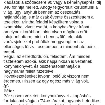
kiadások a szódacsere 90 vagy a kéményseprési díj
340 forintja mellett. Ahogy felgyorsult körülöttünk a
világ, úgy lanyhult bennem az összeadási
hajlandóság, s már csak évente összesítettem a
tételeket. Mintha feladni készültem volna a
számokkal vívott csatát, a konyhakönyv írását,
amelynek korábban talán olyan mágikus erőt
tulajdonítottam, mint a bennszülöttek, akik
varázsjeleikkel próbálták meggyengíteni az
ellenséges törzs - esetemben a mindenható pénz -
erejét.
Végül, az ezredfordulón, feladtam. Ám minden
tiszteletem azoké, akik napjainkban is vezetnek
konyhakönyvet, és összehasonlíthatják a
nagymama fellelt füzeteivel.
Következetéseket levonni belőlük viszont nem
érdemes. Hiszen az egy egész más világ volt.
{p}
Péter
Bár sosem vezetett konyhakönyvet - kapásból-
fordulásból vágja a '74-es árakat, ugyanis hetedikes