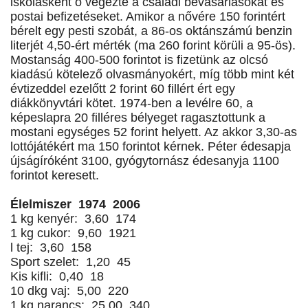
iskolásként ő végezte a családi bevásárlásokat és
postai befizetéseket. Amikor a nővére 150 forintért
bérelt egy pesti szobát, a 86-os oktánszámú benzin
literjét 4,50-ért mérték (ma 260 forint körüli a 95-ös).
Mostanság 400-500 forintot is fizetünk az olcsó
kiadású kötelező olvasmányokért, míg több mint két
évtizeddel ezelőtt 2 forint 60 fillért ért egy
diákkönyvtári kötet. 1974-ben a levélre 60, a
képeslapra 20 filléres bélyeget ragasztottunk a
mostani egységes 52 forint helyett. Az akkor 3,30-as
lottójátékért ma 150 forintot kérnek. Péter édesapja
újságíróként 3100, gyógytornász édesanyja 1100
forintot keresett.
Élelmiszer 1974 2006
1 kg kenyér: 3,60 174
1 kg cukor: 9,60 1921
l tej: 3,60 158
Sport szelet: 1,20 45
Kis kifli: 0,40 18
10 dkg vaj: 5,00 220
1 kg narancs: 25,00 340