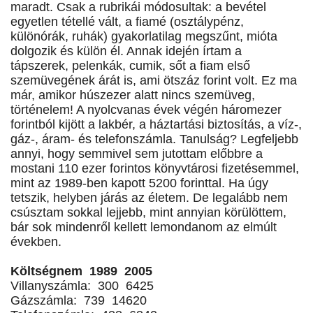
maradt. Csak a rubrikái módosultak: a bevétel
egyetlen tétellé vált, a fiamé (osztálypénz,
különórák, ruhák) gyakorlatilag megszűnt, mióta
dolgozik és külön él. Annak idején írtam a
tápszerek, pelenkák, cumik, sőt a fiam első
szemüvegének árát is, ami ötszáz forint volt. Ez ma
már, amikor húszezer alatt nincs szemüveg,
történelem! A nyolcvanas évek végén háromezer
forintból kijött a lakbér, a háztartási biztosítás, a víz-,
gáz-, áram- és telefonszámla. Tanulság? Legfeljebb
annyi, hogy semmivel sem jutottam előbbre a
mostani 110 ezer forintos könyvtárosi fizetésemmel,
mint az 1989-ben kapott 5200 forinttal. Ha úgy
tetszik, helyben járás az életem. De legalább nem
csúsztam sokkal lejjebb, mint annyian körülöttem,
bár sok mindenről kellett lemondanom az elmúlt
években.
Költségnem 1989 2005
Villanyszámla: 300 6425
Gázszámla: 739 14620