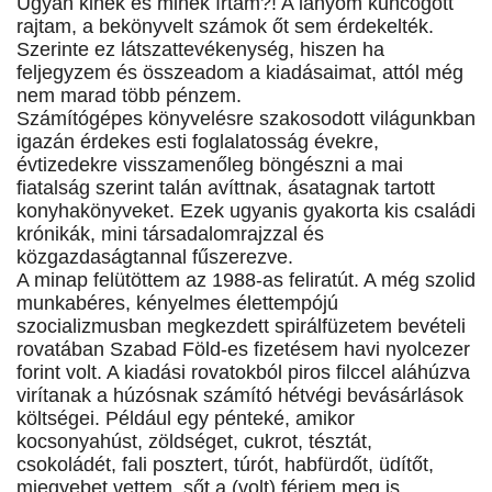
Ugyan kinek és minek írtam?! A lányom kuncogott
rajtam, a bekönyvelt számok őt sem érdekelték.
Szerinte ez látszattevékenység, hiszen ha
feljegyzem és összeadom a kiadásaimat, attól még
nem marad több pénzem.
Számítógépes könyvelésre szakosodott világunkban
igazán érdekes esti foglalatosság évekre,
évtizedekre visszamenőleg böngészni a mai
fiatalság szerint talán avíttnak, ásatagnak tartott
konyhakönyveket. Ezek ugyanis gyakorta kis családi
krónikák, mini társadalomrajzzal és
közgazdaságtannal fűszerezve.
A minap felütöttem az 1988-as feliratút. A még szolid
munkabéres, kényelmes élettempójú
szocializmusban megkezdett spirálfüzetem bevételi
rovatában Szabad Föld-es fizetésem havi nyolcezer
forint volt. A kiadási rovatokból piros filccel aláhúzva
virítanak a húzósnak számító hétvégi bevásárlások
költségei. Például egy pénteké, amikor
kocsonyahúst, zöldséget, cukrot, tésztát,
csokoládét, fali posztert, túrót, habfürdőt, üdítőt,
miegyebet vettem, sőt a (volt) férjem meg is