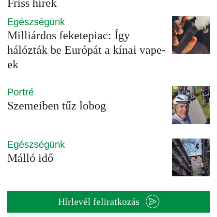
Friss hírek
Egészségünk
Milliárdos feketepiac: Így
hálózták be Európát a kínai vape-
ek
Portré
Szemeiben tűz lobog
Egészségünk
Málló idő
Hírlevél feliratkozás