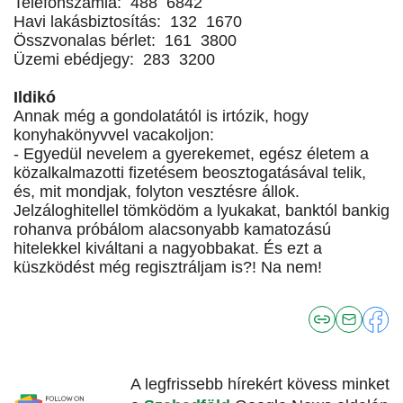
Telefonszámla: 488 6842
Havi lakásbiztosítás: 132 1670
Összvonalas bérlet: 161 3800
Üzemi ebédjegy: 283 3200
Ildikó
Annak még a gondolatától is irtózik, hogy
konyhakönyvvel vacakoljon:
- Egyedül nevelem a gyerekemet, egész életem a
közalkalmazotti fizetésem beosztogatásával telik,
és, mit mondjak, folyton vesztésre állok.
Jelzáloghitellel tömködöm a lyukakat, banktól bankig
rohanva próbálom alacsonyabb kamatozású
hitelekkel kiváltani a nagyobbakat. És ezt a
küszködést még regisztráljam is?! Na nem!
A legfrissebb hírekért kövess minket