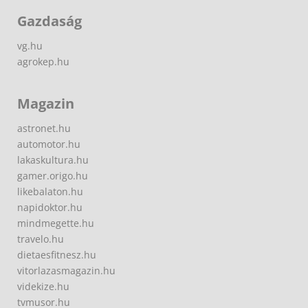
Gazdaság
vg.hu
agrokep.hu
Magazin
astronet.hu
automotor.hu
lakaskultura.hu
gamer.origo.hu
likebalaton.hu
napidoktor.hu
mindmegette.hu
travelo.hu
dietaesfitnesz.hu
vitorlazasmagazin.hu
videkize.hu
tvmusor.hu