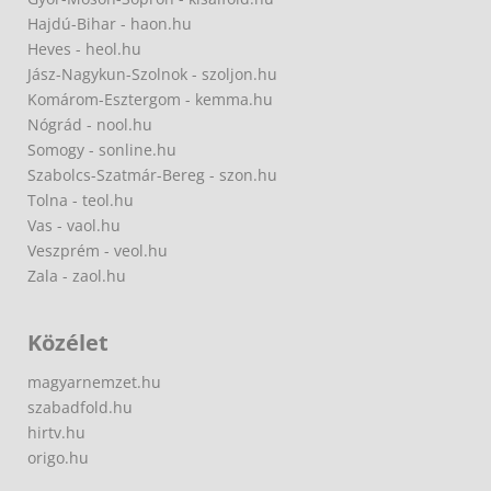
Hajdú-Bihar - haon.hu
Heves - heol.hu
Jász-Nagykun-Szolnok - szoljon.hu
Komárom-Esztergom - kemma.hu
Nógrád - nool.hu
Somogy - sonline.hu
Szabolcs-Szatmár-Bereg - szon.hu
Tolna - teol.hu
Vas - vaol.hu
Veszprém - veol.hu
Zala - zaol.hu
Közélet
magyarnemzet.hu
szabadfold.hu
hirtv.hu
origo.hu