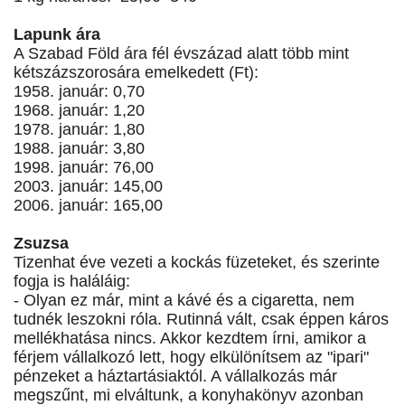
Lapunk ára
A Szabad Föld ára fél évszázad alatt több mint
kétszázszorosára emelkedett (Ft):
1958. január: 0,70
1968. január: 1,20
1978. január: 1,80
1988. január: 3,80
1998. január: 76,00
2003. január: 145,00
2006. január: 165,00
Zsuzsa
Tizenhat éve vezeti a kockás füzeteket, és szerinte
fogja is haláláig:
- Olyan ez már, mint a kávé és a cigaretta, nem
tudnék leszokni róla. Rutinná vált, csak éppen káros
mellékhatása nincs. Akkor kezdtem írni, amikor a
férjem vállalkozó lett, hogy elkülönítsem az "ipari"
pénzeket a háztartásiaktól. A vállalkozás már
megszűnt, mi elváltunk, a konyhakönyv azonban