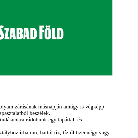
nfolyam zárásának másnapján amúgy is végképp
pasztalatból beszélek.
tudásunkra rádobunk egy lapáttal, és
ályhoz írhatom, hattól tíz, tíztől tizennégy vagy