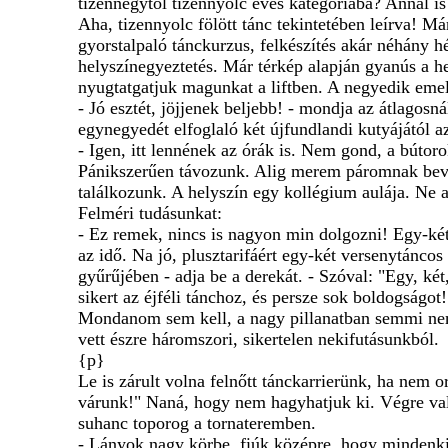
tizennégytől tizennyolc éves kategóriába? Annál i
Aha, tizennyolc fölött tánc tekintetében leírva! 
gyorstalpaló tánckurzus, felkészítés akár néhány hé
helyszínegyeztetés. Már térkép alapján gyanús a he
nyugtatgatjuk magunkat a liftben. A negyedik emel
- Jó esztét, jöjjenek beljebb! - mondja az átlagos
egynegyedét elfoglaló két újfundlandi kutyájától
- Igen, itt lennének az órák is. Nem gond, a bútor
Pánikszerűen távozunk. Alig merem páromnak beva
találkozunk. A helyszín egy kollégium aulája. Ne
Felméri tudásunkat:
- Ez remek, nincs is nagyon min dolgozni! Egy-két
az idő. Na jó, plusztarifáért egy-két versenytáncos
gyűrűjében - adja be a derekát. - Szóval: "Egy, két
sikert az éjféli tánchoz, és persze sok boldogságot!
Mondanom sem kell, a nagy pillanatban semmi nem 
vett észre háromszori, sikertelen nekifutásunkból.
{p}
Le is zárult volna felnőtt tánckarrierünk, ha nem
várunk!" Naná, hogy nem hagyhatjuk ki. Végre val
suhanc toporog a tornateremben.
- Lányok nagy körbe, fiúk középre, hogy mindenki 