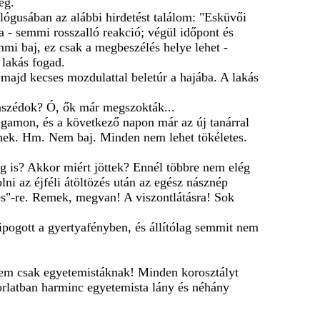
eg.
ógusában az alábbi hirdetést találom: "Esküvői
sa - semmi rosszalló reakció; végül időpont és
mmi baj, ez csak a megbeszélés helye lehet -
 lakás fogad.
 majd kecses mozdulattal beletúr a hajába. A lakás
zomszédok? Ó, ők már megszokták...
gamon, és a következő napon már az új tanárral
znek. Hm. Nem baj. Minden nem lehet tökéletes.
g is? Akkor miért jöttek? Ennél többre nem elég
lni az éjféli átöltözés után az egész násznép
t és"-re. Remek, megvan! A viszontlátásra! Sok
pogott a gyertyafényben, és állítólag semmit nem
 nem csak egyetemistáknak! Minden korosztályt
orlatban harminc egyetemista lány és néhány