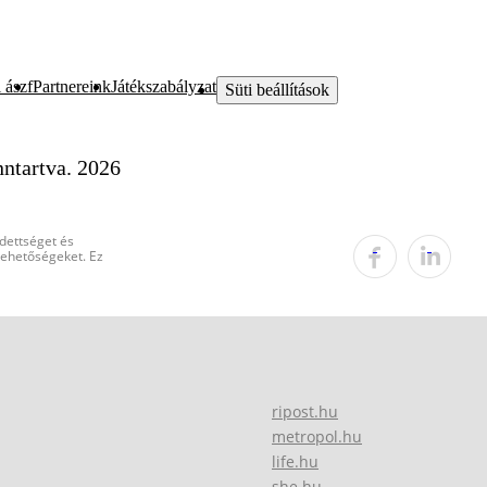
 ászf
Partnereink
Játékszabályzat
Süti beállítások
ntartva. 2026
edettséget és
 lehetőségeket. Ez
ripost.hu
metropol.hu
life.hu
she.hu