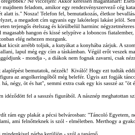
s öregebbek? Ne vicceljen! Akkor keressen magántanárt! Esetl
Már majdnem feladom, amikor egy rendezvényszervező cég katal
t alatt is." Nosza! Telefon fel, bemutatkozás, életkor bevallá
lyzet, a megadott cím ugyanis egy lakótelepi lakást jelöl. Se
eten terjengős ételszag és körülbelül harminc négyzetméteres
nál magasabb hangon és kissé selypítve a loboncos fiatalember,
 azonban elég nehezen mozgunk.
okat kicsit arrébb toljuk, a kutyákat a konyhába zárjuk. A s
llani, lapul még egy cím a táskámban. Végül erőt veszek ma
 aggódjunk - mondja -, a diákok nem fognak zavarni, csak né
 alaplépést bemutatok, nézzék! Kiváló! Hogy ezt tudták eddi
 figura az angolkeringőből még belefér. Úgyis azt fogják tánco
, há, négy, öt és hat", semmi extra csak egy kis sasszé az "ö
idéződött fel a sasszés figurából. A násznép meghatottan szi
 ordít rám egy plakát a pécsi belvárosban: "Táncoló Egyetem,
ami, ami felnőtteknek is szól - elméletben. Merthogy a gyak
mindenkivel párba kerüljön - szól a tanárnő.