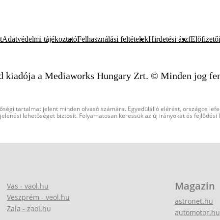
t
Adatvédelmi tájékoztató
Felhasználási feltételek
Hirdetési ászf
Előfizetői
d kiadója a Mediaworks Hungary Zrt. © Minden jog fen
őségi tartalmat jelent minden olvasó számára. Egyedülálló elérést, országos lef
elenési lehetőséget biztosít. Folyamatosan keressük az új irányokat és fejlődési
Magazin
Vas - vaol.hu
Veszprém - veol.hu
astronet.hu
Zala - zaol.hu
automotor.hu