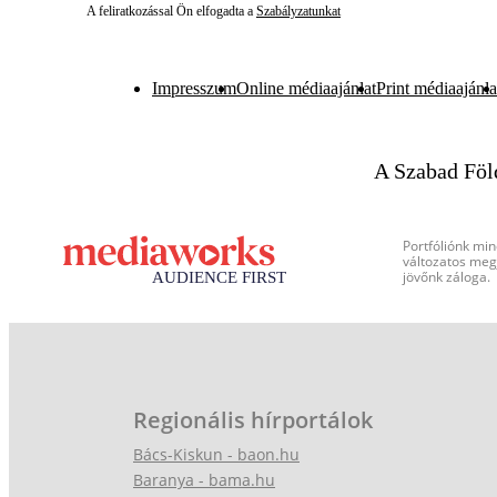
A feliratkozással Ön elfogadta a
Szabályzatunkat
Impresszum
Online médiaajánlat
Print médiaajánla
A Szabad Föl
Portfóliónk min
változatos megj
jövőnk záloga.
Regionális hírportálok
Bács-Kiskun - baon.hu
Baranya - bama.hu