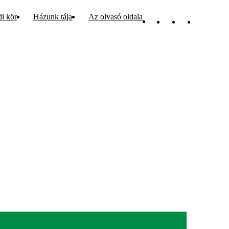
di kör
Házunk tája
Az olvasó oldala