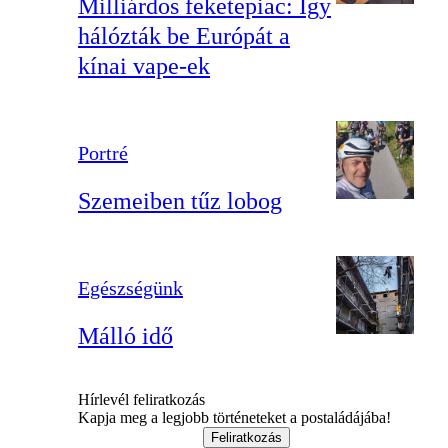
Milliárdos feketepiac: Így
hálózták be Európát a
kínai vape-ek
Portré
Szemeiben tűz lobog
Egészségünk
Málló idő
Hírlevél feliratkozás
Kapja meg a legjobb történeteket a postaládájába!
Feliratkozás