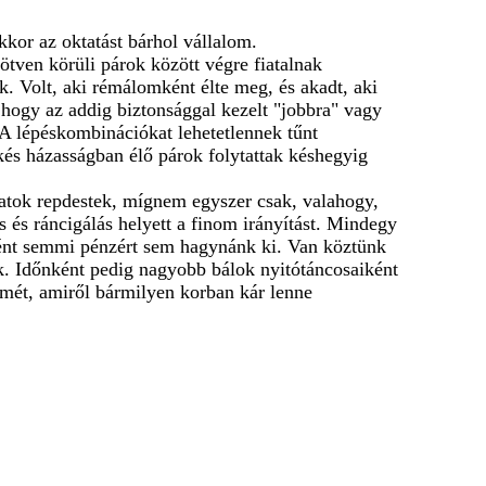
kkor az oktatást bárhol vállalom.
tven körüli párok között végre fiatalnak
. Volt, aki rémálomként élte meg, és akadt, aki
 hogy az addig biztonsággal kezelt "jobbra" vagy
 A lépéskombinációkat lehetetlennek tűnt
kés házasságban élő párok folytattak késhegyig
atok repdestek, mígnem egyszer csak, valahogy,
s és ráncigálás helyett a finom irányítást. Mindegy
nként semmi pénzért sem hagynánk ki. Van köztünk
k. Időnként pedig nagyobb bálok nyitótáncosaiként
römét, amiről bármilyen korban kár lenne