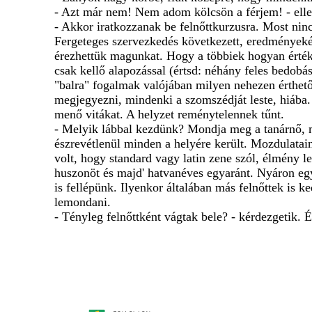
- Azt már nem! Nem adom kölcsön a férjem! - ell
- Akkor iratkozzanak be felnőttkurzusra. Most ninc
Fergeteges szervezkedés következett, eredményekén
érezhettük magunkat. Hogy a többiek hogyan értéke
csak kellő alapozással (értsd: néhány feles bedobá
"balra" fogalmak valójában milyen nehezen érthető
megjegyezni, mindenki a szomszédját leste, hiába.
menő vitákat. A helyzet reménytelennek tűnt.
- Melyik lábbal kezdünk? Mondja meg a tanárnő, m
észrevétlenül minden a helyére került. Mozdulatain
volt, hogy standard vagy latin zene szól, élmény 
huszonöt és majd' hatvanéves egyaránt. Nyáron egy
is fellépünk. Ilyenkor általában más felnőttek is 
lemondani.
- Tényleg felnőttként vágtak bele? - kérdezgetik. 