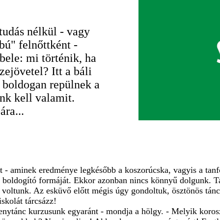
tudás nélkül - vagy
ú" felnőttként -
bele: mi történik, ha
ejövetel? Itt a báli
n boldogan repülnek a
nk kell valamit.
ra...
át - aminek eredménye legkésőbb a koszorúcska, vagyis a ta
 e boldogító formáját. Ekkor azonban nincs könnyű dolgunk. Ta
voltunk. Az esküvő előtt mégis úgy gondoltuk, ösztönös tánc
skolát tárcsázz!
nytánc kurzusunk egyaránt - mondja a hölgy. - Melyik koroszt