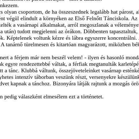
enkezem.
s olyan csoportom, de ha összeszednek legalább hat párost, a
t végül elindult a környéken az Első Felnőtt Tánciskola. Az ö
lték a vasárnapi alkalmakat, arról megoszlanak a vélemények
sa után) tudott megjelenni az órákon. Döbbenten tapasztaltuk,
k. Képtelenek voltunk kézre és lábra egyszerre koncentrálni.
 A tanárnő türelmesen és kitartóan magyarázott, miközben bé
ert a férjem már nem beszél velem! - ilyen és hasonló mond
k egyre rendezettebbé váltak, a férfiak megtanulták karletépé
lett a tánc. Klubbá váltunk, összejöveteleinket vasárnap esté
hetes intenzív táborban veszünk részt, versenyekre készülün
kedvet kapnak a tánchoz. Bizonyára látják rajtunk a mozgás ö
Én pedig válaszként elmesélem ezt a történetet.