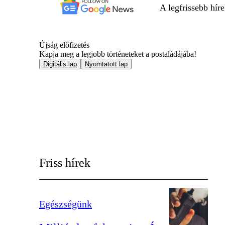
A legfrissebb hír
Újság előfizetés
Kapja meg a legjobb történeteket a postaládájába!
Digitális lap
Nyomtatott lap
Friss hírek
Egészségünk