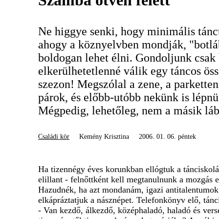
Szamba ötven felett
Ne higgye senki, hogy minimális tánc
ahogy a köznyelvben mondják, "botláb
boldogan lehet élni. Gondoljunk csak 
elkerülhetetlenné válik egy táncos össz
szezon! Megszólal a zene, a parkette
párok, és előbb-utóbb nekünk is lépnü
Mégpedig, lehetőleg, nem a másik lábá
Családi kör
Kemény Krisztina
2006. 01. 06. péntek
Ha tizennégy éves korunkban ellógtuk a tánciskol
elillant - felnőttként kell megtanulnunk a mozgás
Hazudnék, ha azt mondanám, igazi antitalentumok 
elkápráztatjuk a násznépet. Telefonkönyv elő, tánci
- Van kezdő, álkezdő, középhaladó, haladó és verse