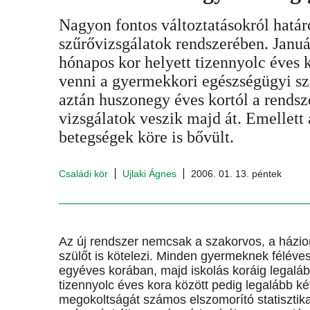
Nagyon fontos változtatásokról hatá
szűrővizsgálatok rendszerében. Január
hónapos kor helyett tizennyolc éves k
venni a gyermekkori egészségügyi szű
aztán huszonegy éves kortól a rendsze
vizsgálatok veszik majd át. Emellett
betegségek köre is bővült.
Családi kör
Ujlaki Ágnes
2006. 01. 13. péntek
Az új rendszer nemcsak a szakorvos, a házio
szülőt is kötelezi. Minden gyermeknek féléve
egyéves korában, majd iskolás koráig legalább
tizennyolc éves kora között pedig legalább k
megokoltságát számos elszomorító statisztika