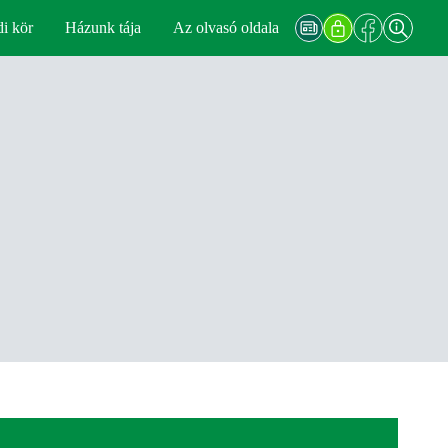
di kör
Házunk tája
Az olvasó oldala