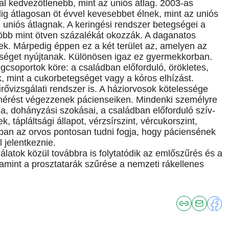
al kedvezőtlenebb, mint az uniós átlag. 2003-as
dig átlagosan öt évvel kevesebbet élnek, mint az uniós
 uniós átlagnak. A keringési rendszer betegségei a
 több mint ötven százalékát okozzák. A daganatos
ek. Márpedig éppen ez a két terület az, amelyen az
ítséget nyújtanak. Különösen igaz ez gyermekkorban.
gcsoportok köre: a családban előforduló, örökletes,
, mint a cukorbetegséget vagy a kóros elhízást.
űrővizsgálati rendszer is. A háziorvosok kötelessége
lmérést végezzenek pácienseiken. Mindenki személyre
, dohányzási szokásai, a családban előforduló szív-
 tápláltsági állapot, vérzsírszint, vércukorszint,
ában az orvos pontosan tudni fogja, hogy páciensének
 jelentkeznie.
latok közül továbbra is folytatódik az emlőszűrés és a
amint a prosztatarák szűrése a nemzeti rákellenes