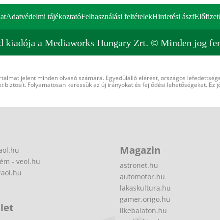
at
Adatvédelmi tájékoztató
Felhasználási feltételek
Hirdetési ászf
Előfizet
d kiadója a Mediaworks Hungary Zrt. © Minden jog fen
rtalmat jelent minden olvasó számára. Egyedülálló elérést, országos lefedettsége
 biztosít. Folyamatosan keressük az új irányokat és fejlődési lehetőségeket. Ez j
Magazin
aol.hu
ém - veol.hu
astronet.hu
zaol.hu
automotor.hu
lakaskultura.hu
gamer.origo.hu
let
likebalaton.hu