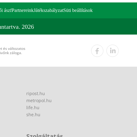
ői ászf
Partnereink
Játékszabályzat
Süti beállítások
ntartva. 2026
t és változatos
övőnk záloga.
ripost.hu
metropol.hu
life.hu
she.hu
Szolgáltatás