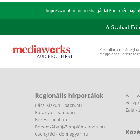
Impresszum
Online médiaajánlat
Print médiaajánl
A Szabad Föl
Portfóliónk minőségi ta
megjelenési lehetőséget
Regionális hírportálok
Vas - v
Veszpr
Bács-Kiskun - baon.hu
Zala - 
Baranya - bama.hu
Békés - beol.hu
Borsod-Abaúj-Zemplén - boon.hu
Közé
Csongrád - delmagyar.hu