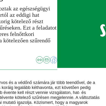
roztak az egészségügyi
tól az eddigi hat
orig kötelező részt
réseken. Ezt a feladatot
res felnőttkori
 a kötelezően szűrendő
rvos és a védőnő számára jár több teendővel, de a
s koráig legalább kéthavonta, ezt követően pedig
 évente kell részt vennie vizsgálaton, hat- és
étévente kötelező szűrésen megjelennie. A változtatás
i mutató igazolja. Közismert, hogy a magyarok