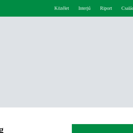
Közélet
Interjú
Riport
Csalá
g