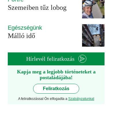
Szemeiben tűz lobog
Egészségünk
Málló idő
Hírlevél feliratkozás
Kapja meg a legjobb történeteket a
postaládájába!
Feliratkozás
A feliratkozással Ön elfogadta a
Szabályzatunkat