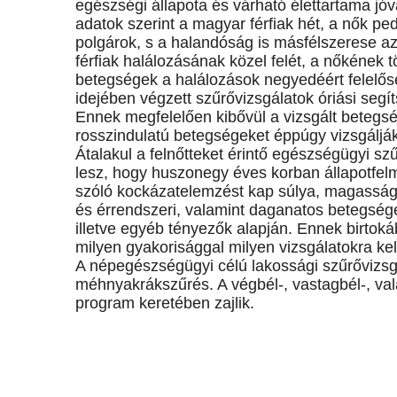
egészségi állapota és várható élettartama jóv
adatok szerint a magyar férfiak hét, a nők pe
polgárok, s a halandóság is másfélszerese az
férfiak halálozásának közel felét, a nőkének
betegségek a halálozások negyedéért felelős
idejében végzett szűrővizsgálatok óriási seg
Ennek megfelelően kibővül a vizsgált betegsé
rosszindulatú betegségeket éppúgy vizsgálják
Átalakul a felnőtteket érintő egészségügyi sz
lesz, hogy huszonegy éves korban állapotfe
szóló kockázatelemzést kap súlya, magassága
és érrendszeri, valamint daganatos betegségek,
illetve egyéb tényezők alapján. Ennek birtok
milyen gyakorisággal milyen vizsgálatokra kell
A népegészségügyi célú lakossági szűrővizsgá
méhnyakrákszűrés. A végbél-, vastagbél-, val
program keretében zajlik.