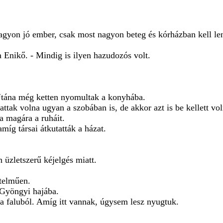
gyon jó ember, csak most nagyon beteg és kórházban kell le
 Enikő. - Mindig is ilyen hazudozós volt.
i. Utána még ketten nyomultak a konyhába.
ttak volna ugyan a szobában is, de akkor azt is be kellett vo
a magára a ruháit.
míg társai átkutatták a házat.
.
 üzletszerű kéjelgés miatt.
rtelműen.
 Gyöngyi hajába.
 faluból. Amíg itt vannak, úgysem lesz nyugtuk.