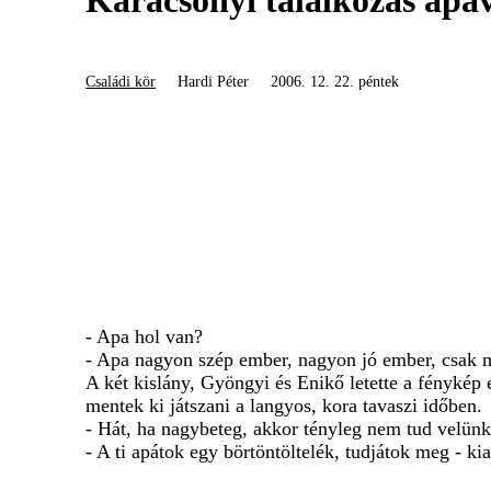
Karácsonyi találkozás apá
Családi kör
Hardi Péter
2006. 12. 22. péntek
- Apa hol van?
- Apa nagyon szép ember, nagyon jó ember, csak m
A két kislány, Gyöngyi és Enikő letette a fénykép e
mentek ki játszani a langyos, kora tavaszi időben.
- Hát, ha nagybeteg, akkor tényleg nem tud velünk 
- A ti apátok egy börtöntöltelék, tudjátok meg - k