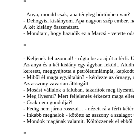
*
- Anya, mondd csak, apa tényleg börtönben van?
- Dehogyis, kislányom. Apa nagyon szép ember, na
A két kislány összenézett.
- Mondtam, hogy hazudik ez a Marcsi - vetette oda
*
- Keljenek fel azonnal! - rúgta be az ajtót a férf
Az anya és a két kislány egy ágyban feküdt. Aludha
keresett, meggyújtotta a petróleumlámpát, kapkodt
- Miből él maga egyáltalán? - kérdezte az őrnagy, a
Az asszony zavartan álldogált.
- Mosást vállalok a faluban, takarítok meg ilyesmi
- Meg ilyesmi? Mert feljelentés érkezett maga ellen
- Csak nem gondolja?!
- Pedig nem járna rosszul... - nézett rá a férfi kété
- Inkább meghalok - kötötte az asszony a szalagot
- Mondok magának valamit. Költözzenek el ebből a
*