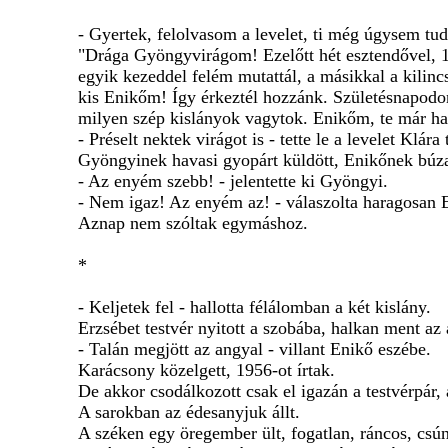
- Gyertek, felolvasom a levelet, ti még úgysem tudn
"Drága Gyöngyvirágom! Ezelőtt hét esztendővel, 1
egyik kezeddel felém mutattál, a másikkal a kilinc
kis Enikőm! Így érkeztél hozzánk. Születésnapodo
milyen szép kislányok vagytok. Enikőm, te már ha
- Préselt nektek virágot is - tette le a levelet Klára 
Gyöngyinek havasi gyopárt küldött, Enikőnek búza
- Az enyém szebb! - jelentette ki Gyöngyi.
- Nem igaz! Az enyém az! - válaszolta haragosan 
Aznap nem szóltak egymáshoz.
*
- Keljetek fel - hallotta félálomban a két kislány.
Erzsébet testvér nyitott a szobába, halkan ment az
- Talán megjött az angyal - villant Enikő eszébe.
Karácsony közelgett, 1956-ot írtak.
De akkor csodálkozott csak el igazán a testvérpár, 
A sarokban az édesanyjuk állt.
A széken egy öregember ült, fogatlan, ráncos, csú