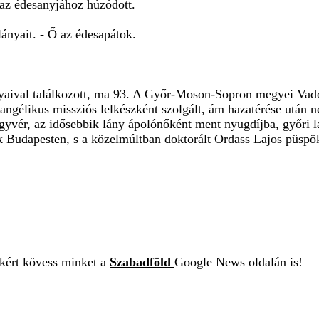
 az édesanyjához húzódott.
lányait. - Ő az édesapátok.
nyaival találkozott, ma 93. A Győr-Moson-Sopron megyei Vado
angélikus missziós lelkészként szolgált, ám hazatérése után 
gyvér, az idősebbik lány ápolónőként ment nyugdíjba, győri l
ik Budapesten, s a közelmúltban doktorált Ordass Lajos püsp
ekért kövess minket a
Szabadföld
Google News oldalán is!