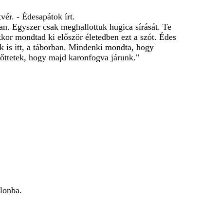
vér. - Édesapátok írt.
n. Egyszer csak meghallottuk hugica sírását. Te
kkor mondtad ki először életedben ezt a szót. Édes
 is itt, a táborban. Mindenki mondta, hogy
őttetek, hogy majd karonfogva járunk."
alonba.