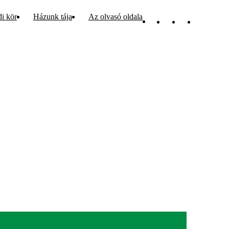
di kör
Házunk tája
Az olvasó oldala