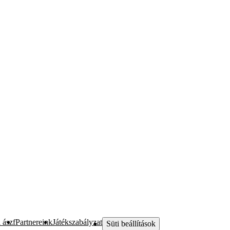
 ászf
Partnereink
Játékszabályzat
Süti beállítások