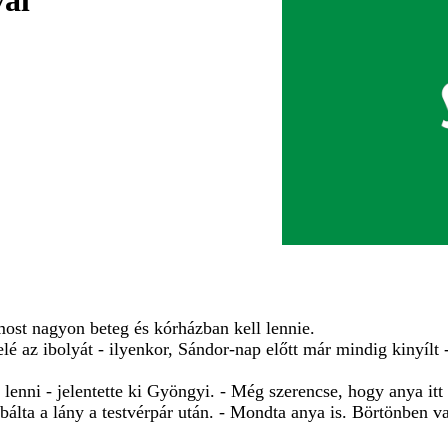
val
ost nagyon beteg és kórházban kell lennie.
lé az ibolyát - ilyenkor, Sándor-nap előtt már mindig kinyílt 
lenni - jelentette ki Gyöngyi. - Még szerencse, hogy anya itt 
iabálta a lány a testvérpár után. - Mondta anya is. Börtönben 