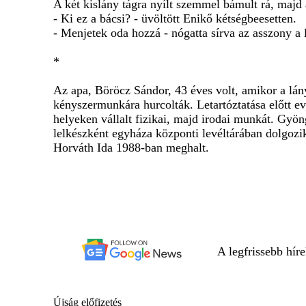
A két kislány tágra nyílt szemmel bámult rá, majd
- Ki ez a bácsi? - üvöltött Enikő kétségbeesetten.
- Menjetek oda hozzá - nógatta sírva az asszony a 
*
Az apa, Böröcz Sándor, 43 éves volt, amikor a lá
kényszermunkára hurcolták. Letartóztatása előtt ev
helyeken vállalt fizikai, majd irodai munkát. Gyön
lelkészként egyháza központi levéltárában dolgoz
Horváth Ida 1988-ban meghalt.
A legfrissebb hír
Újság előfizetés