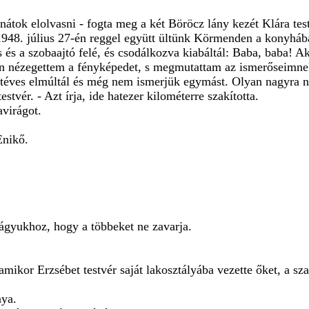
átok elolvasni - fogta meg a két Böröcz lány kezét Klára test
948. július 27-én reggel együtt ültünk Körmenden a konyhába
s és a szobaajtó felé, és csodálkozva kiabáltál: Baba, baba! A
n nézegettem a fényképedet, s megmutattam az ismerőseimnek
téves elmúltál és még nem ismerjük egymást. Olyan nagyra n
testvér. - Azt írja, ide hatezer kilométerre szakította.
virágot.
Enikő.
 ágyukhoz, hogy a többeket ne zavarja.
amikor Erzsébet testvér saját lakosztályába vezette őket, a sz
nya.