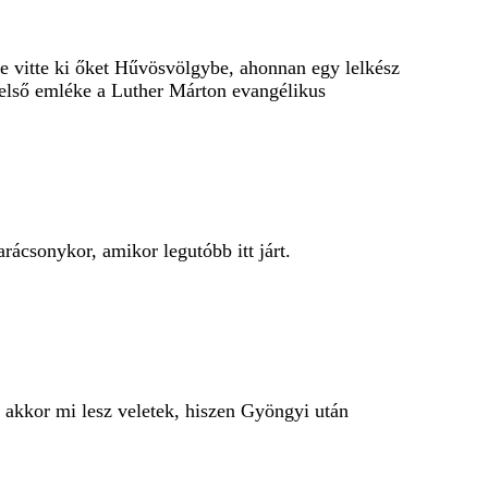
e vitte ki őket Hűvösvölgybe, ahonnan egy lelkész
z első emléke a Luther Márton evangélikus
rácsonykor, amikor legutóbb itt járt.
 akkor mi lesz veletek, hiszen Gyöngyi után