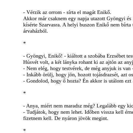
- Vérzik az orrom - sírta el magát Enikő.
Akkor már csaknem egy napja utazott Gyöngyi és En
kísérte Szarvasra. A helyi buszon Enikő nem bírta 
árvaházból.
*
- Gyöngyi, Enikő! - kiáltott a szobába Erzsébet te
Húsvét volt, a két lányka rohant ki az ajtón az any
- Nem elég, hogy testvérek, de még anyjuk is van -
- Inkább örülj, hogy jön, hozott tojásdrazsét, azt os
- Gondolod, hogy ő hozta? Én akkor is utálom ezt a
*
- Anya, miért nem maradsz még? Legalább egy kics
- Tudjátok, hogy nem lehet. Időben vissza kell é
fizetnem kell. De nyáron jövök megint.
*