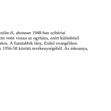
sfán él, ahonnan 1948-ban szibériai
nem vette vissza az egyháza, ezért különböző
akos. A fiatalabbik lány, Enikő evangélikus
ök 1956-58 közötti tevékenységéből. Az édesanya,