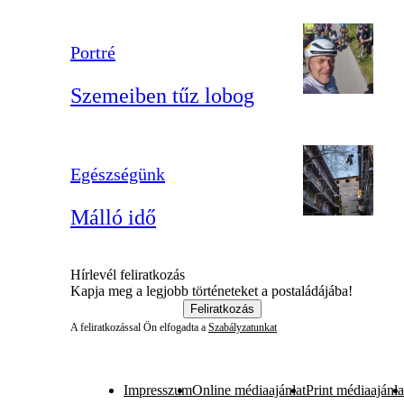
Portré
Szemeiben tűz lobog
Egészségünk
Málló idő
Hírlevél feliratkozás
Kapja meg a legjobb történeteket a postaládájába!
Feliratkozás
A feliratkozással Ön elfogadta a
Szabályzatunkat
Impresszum
Online médiaajánlat
Print médiaajánla