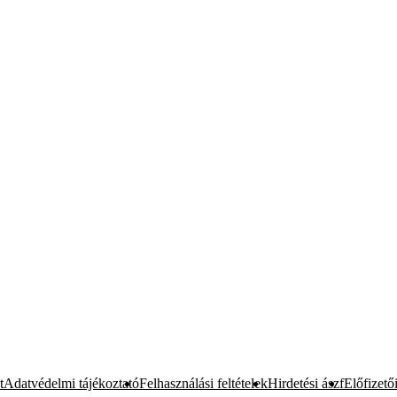
t
Adatvédelmi tájékoztató
Felhasználási feltételek
Hirdetési ászf
Előfizetői