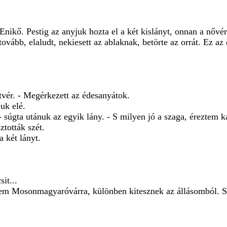
ikő. Pestig az anyjuk hozta el a két kislányt, onnan a nővér
tovább, elaludt, nekiesett az ablaknak, betörte az orrát. Ez a
stvér. - Megérkezett az édesanyátok.
juk elé.
 súgta utánuk az egyik lány. - S milyen jó a szaga, éreztem ka
ztották szét.
 két lányt.
it...
rnem Mosonmagyaróvárra, különben kitesznek az állásomból. S