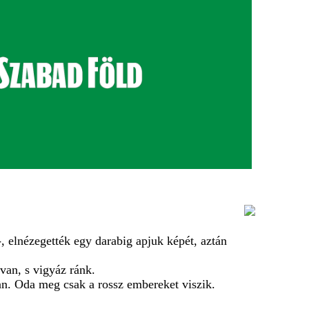
-, elnézegették egy darabig apjuk képét, aztán
van, s vigyáz ránk.
van. Oda meg csak a rossz embereket viszik.