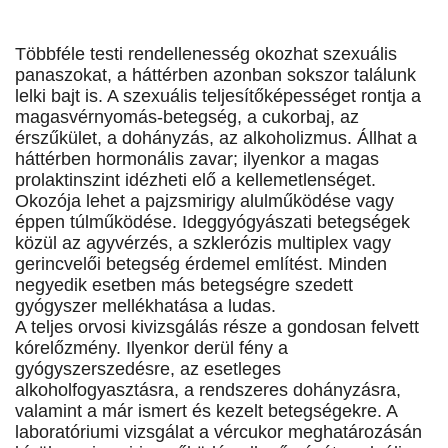
Többféle testi rendellenesség okozhat szexuális
panaszokat, a háttérben azonban sokszor találunk
lelki bajt is. A szexuális teljesítőképességet rontja a
magasvérnyomás-betegség, a cukorbaj, az
érszűkület, a dohányzás, az alkoholizmus. Állhat a
háttérben hormonális zavar; ilyenkor a magas
prolaktinszint idézheti elő a kellemetlenséget.
Okozója lehet a pajzsmirigy alulműködése vagy
éppen túlműködése. Ideggyógyászati betegségek
közül az agyvérzés, a szklerózis multiplex vagy
gerincvelői betegség érdemel említést. Minden
negyedik esetben más betegségre szedett
gyógyszer mellékhatása a ludas.
A teljes orvosi kivizsgálás része a gondosan felvett
kórelőzmény. Ilyenkor derül fény a
gyógyszerszedésre, az esetleges
alkoholfogyasztásra, a rendszeres dohányzásra,
valamint a már ismert és kezelt betegségekre. A
laboratóriumi vizsgálat a vércukor meghatározásán