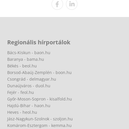
Regionális hírportálok
Bács-Kiskun - baon.hu
Baranya - bama.hu
Békés - beol.hu
Borsod-Abaúj-Zemplén - boon.hu
Csongrád - delmagyar.hu
Dunaújváros - duol.hu
Fejér - feol.hu
Győr-Moson-Sopron - kisalfold.hu
Hajdú-Bihar - haon.hu
Heves - heol.hu
Jász-Nagykun-Szolnok - szoljon.hu
Komárom-Esztergom - kemma.hu