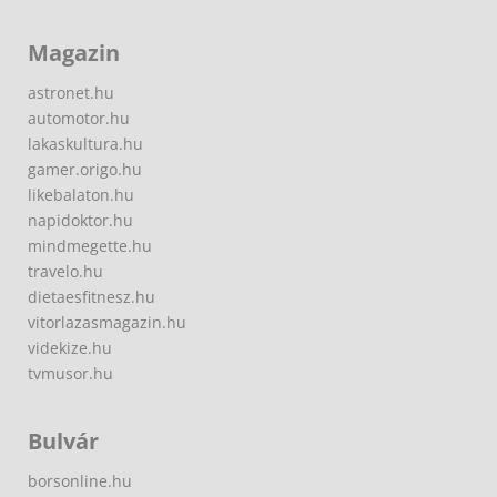
Magazin
astronet.hu
automotor.hu
lakaskultura.hu
gamer.origo.hu
likebalaton.hu
napidoktor.hu
mindmegette.hu
travelo.hu
dietaesfitnesz.hu
vitorlazasmagazin.hu
videkize.hu
tvmusor.hu
Bulvár
borsonline.hu