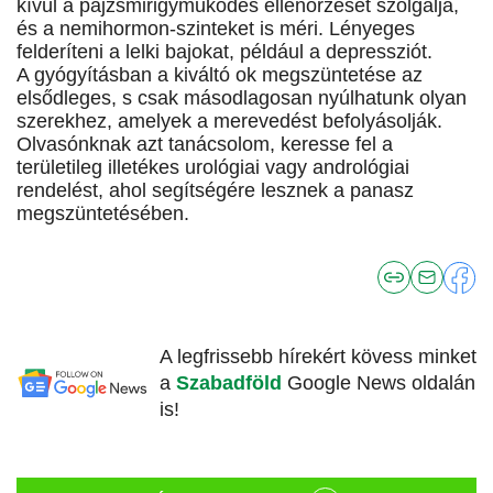
kívül a pajzsmirigyműködés ellenőrzését szolgálja,
és a nemihormon-szinteket is méri. Lényeges
felderíteni a lelki bajokat, például a depressziót.
A gyógyításban a kiváltó ok megszüntetése az
elsődleges, s csak másodlagosan nyúlhatunk olyan
szerekhez, amelyek a merevedést befolyásolják.
Olvasónknak azt tanácsolom, keresse fel a
területileg illetékes urológiai vagy andrológiai
rendelést, ahol segítségére lesznek a panasz
megszüntetésében.
A legfrissebb hírekért kövess minket
a
Szabadföld
Google News oldalán
is!