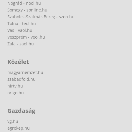
Nógrád - nool.hu
Somogy - sonline.hu
Szabolcs-Szatmár-Bereg - szon.hu
Tolna - teol.hu
Vas - vaol.hu
Veszprém - veol.hu
Zala - zaol.hu
Közélet
magyarnemzet.hu
szabadfold.hu
hirtv.hu
origo.hu
Gazdaság
vg.hu
agrokep.hu