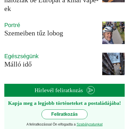
hálózták be Európát a kínai vape-
ek
Portré
Szemeiben tűz lobog
Egészségünk
Málló idő
Hírlevél feliratkozás
Kapja meg a legjobb történeteket a postaládájába!
Feliratkozás
A feliratkozással Ön elfogadta a
Szabályzatunkat