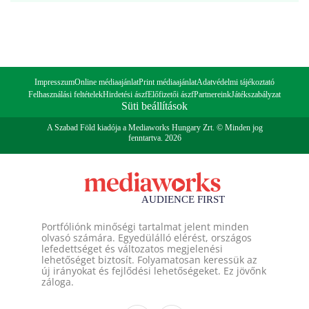
Impresszum
Online médiaajánlat
Print médiaajánlat
Adatvédelmi tájékoztató
Felhasználási feltételek
Hirdetési ászf
Előfizetői ászf
Partnereink
Játékszabályzat
Süti beállítások
A Szabad Föld kiadója a Mediaworks Hungary Zrt. © Minden jog
fenntartva. 2026
Portfóliónk minőségi tartalmat jelent minden
olvasó számára. Egyedülálló elérést, országos
lefedettséget és változatos megjelenési
lehetőséget biztosít. Folyamatosan keressük az
új irányokat és fejlődési lehetőségeket. Ez jövőnk
záloga.