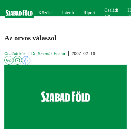
Családi
H
Közélet
Interjú
Riport
kör
tá
Az orvos válaszol
Családi kör
Dr. Szirmák Eszter
2007. 02. 16.