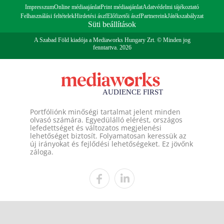
Impresszum
Online médiaajánlat
Print médiaajánlat
Adatvédelmi tájékoztató
Felhasználási feltételek
Hirdetési ászf
Előfizetői ászf
Partnereink
Játékszabályzat
Süti beállítások
A Szabad Föld kiadója a Mediaworks Hungary Zrt. © Minden jog
fenntartva. 2026
Portfóliónk minőségi tartalmat jelent minden
olvasó számára. Egyedülálló elérést, országos
lefedettséget és változatos megjelenési
lehetőséget biztosít. Folyamatosan keressük az
új irányokat és fejlődési lehetőségeket. Ez jövőnk
záloga.