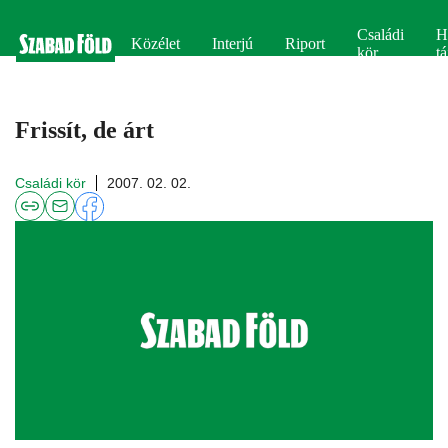
Családi
H
Közélet
Interjú
Riport
kör
tá
Frissít, de árt
Családi kör
2007. 02. 02.