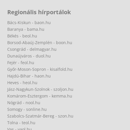
Regionális hírportálok
Bács-Kiskun - baon.hu
Baranya - bama.hu
Békés - beol.hu
Borsod-Abaúj-Zemplén - boon.hu
Csongrád - delmagyar.hu
Dunaújváros - duol.hu
Fejér - feol.hu
Győr-Moson-Sopron - kisalfold.hu
Hajdú-Bihar - haon.hu
Heves - heol.hu
Jász-Nagykun-Szolnok - szoljon.hu
Komárom-Esztergom - kemma.hu
Nógrád - nool.hu
Somogy - sonline.hu
Szabolcs-Szatmár-Bereg - szon.hu
Tolna - teol.hu
Vas - vaol.hu