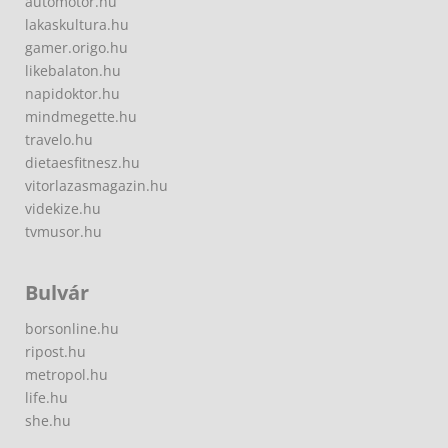
automotor.hu
lakaskultura.hu
gamer.origo.hu
likebalaton.hu
napidoktor.hu
mindmegette.hu
travelo.hu
dietaesfitnesz.hu
vitorlazasmagazin.hu
videkize.hu
tvmusor.hu
Bulvár
borsonline.hu
ripost.hu
metropol.hu
life.hu
she.hu