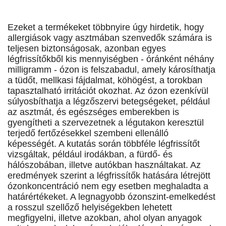
Ezeket a termékeket többnyire úgy hirdetik, hogy
allergiások vagy asztmában szenvedők számára is
teljesen biztonságosak, azonban egyes
légfrissítőkből kis mennyiségben - óránként néhány
milligramm - ózon is felszabadul, amely károsíthatja
a tüdőt, mellkasi fájdalmat, köhögést, a torokban
tapasztalható irritációt okozhat. Az ózon ezenkívül
súlyosbíthatja a légzőszervi betegségeket, például
az asztmát, és egészséges emberekben is
gyengítheti a szervezetnek a légutakon keresztül
terjedő fertőzésekkel szembeni ellenálló
képességét. A kutatás során többféle légfrissítőt
vizsgáltak, például irodákban, a fürdő- és
hálószobában, illetve autókban használtakat. Az
eredmények szerint a légfrissítők hatására létrejött
ózonkoncentráció nem egy esetben meghaladta a
határértékeket. A legnagyobb ózonszint-emelkedést
a rosszul szellőző helyiségekben lehetett
megfigyelni, illetve azokban, ahol olyan anyagok