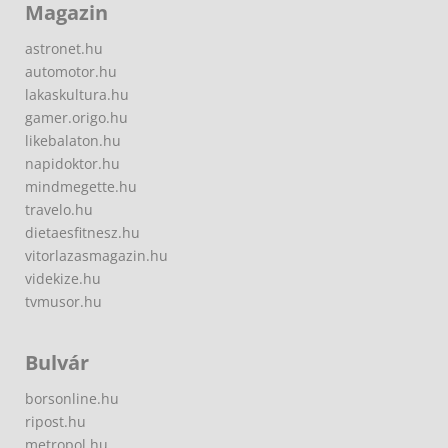
Magazin
astronet.hu
automotor.hu
lakaskultura.hu
gamer.origo.hu
likebalaton.hu
napidoktor.hu
mindmegette.hu
travelo.hu
dietaesfitnesz.hu
vitorlazasmagazin.hu
videkize.hu
tvmusor.hu
Bulvár
borsonline.hu
ripost.hu
metropol.hu