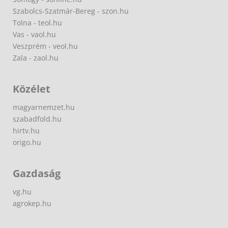
Szabolcs-Szatmár-Bereg - szon.hu
Tolna - teol.hu
Vas - vaol.hu
Veszprém - veol.hu
Zala - zaol.hu
Közélet
magyarnemzet.hu
szabadfold.hu
hirtv.hu
origo.hu
Gazdaság
vg.hu
agrokep.hu