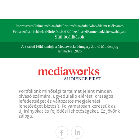
Impresszum
Online médiaajánlat
Print médiaajánlat
Adatvédelmi tájékoztató
Felhasználási feltételek
Hirdetési ászf
Előfizetői ászf
Partnereink
Játékszabályzat
Süti beállítások
A Szabad Föld kiadója a Mediaworks Hungary Zrt. © Minden jog
fenntartva. 2026
Portfóliónk minőségi tartalmat jelent minden
olvasó számára. Egyedülálló elérést, országos
lefedettséget és változatos megjelenési
lehetőséget biztosít. Folyamatosan keressük az
új irányokat és fejlődési lehetőségeket. Ez jövőnk
záloga.