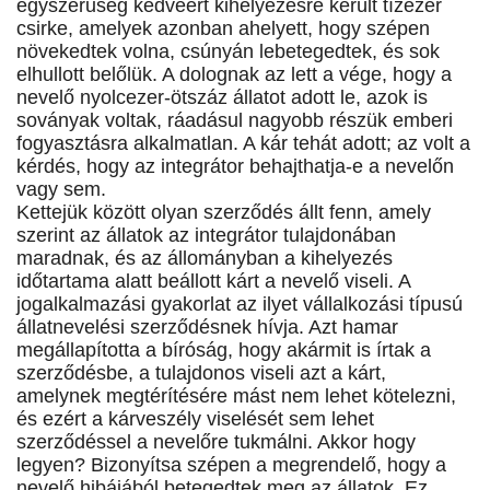
egyszerűség kedvéért kihelyezésre került tízezer
csirke, amelyek azonban ahelyett, hogy szépen
növekedtek volna, csúnyán lebetegedtek, és sok
elhullott belőlük. A dolognak az lett a vége, hogy a
nevelő nyolcezer-ötszáz állatot adott le, azok is
soványak voltak, ráadásul nagyobb részük emberi
fogyasztásra alkalmatlan. A kár tehát adott; az volt a
kérdés, hogy az integrátor behajthatja-e a nevelőn
vagy sem.
Kettejük között olyan szerződés állt fenn, amely
szerint az állatok az integrátor tulajdonában
maradnak, és az állományban a kihelyezés
időtartama alatt beállott kárt a nevelő viseli. A
jogalkalmazási gyakorlat az ilyet vállalkozási típusú
állatnevelési szerződésnek hívja. Azt hamar
megállapította a bíróság, hogy akármit is írtak a
szerződésbe, a tulajdonos viseli azt a kárt,
amelynek megtérítésére mást nem lehet kötelezni,
és ezért a kárveszély viselését sem lehet
szerződéssel a nevelőre tukmálni. Akkor hogy
legyen? Bizonyítsa szépen a megrendelő, hogy a
nevelő hibájából betegedtek meg az állatok. Ez