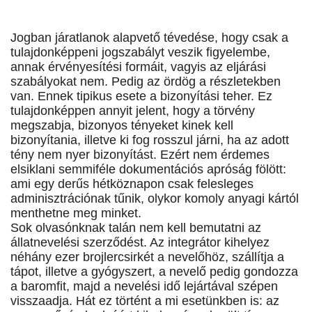
Jogban járatlanok alapvető tévedése, hogy csak a
tulajdonképpeni jogszabályt veszik figyelembe,
annak érvényesítési formáit, vagyis az eljárási
szabályokat nem. Pedig az ördög a részletekben
van. Ennek tipikus esete a bizonyítási teher. Ez
tulajdonképpen annyit jelent, hogy a törvény
megszabja, bizonyos tényeket kinek kell
bizonyítania, illetve ki fog rosszul járni, ha az adott
tény nem nyer bizonyítást. Ezért nem érdemes
elsiklani semmiféle dokumentációs apróság fölött:
ami egy derűs hétköznapon csak felesleges
adminisztrációnak tűnik, olykor komoly anyagi kártól
menthetne meg minket.
Sok olvasónknak talán nem kell bemutatni az
állatnevelési szerződést. Az integrátor kihelyez
néhány ezer brojlercsirkét a nevelőhöz, szállítja a
tápot, illetve a gyógyszert, a nevelő pedig gondozza
a baromfit, majd a nevelési idő lejártával szépen
visszaadja. Hát ez történt a mi esetünkben is: az