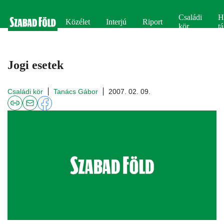
Családi
H
Közélet
Interjú
Riport
kör
tá
Jogi esetek
Családi kör
Tanács Gábor
2007. 02. 09.