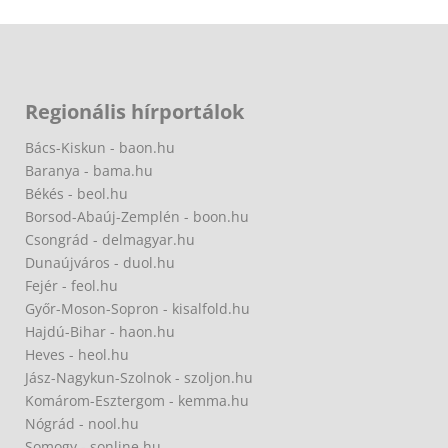
Regionális hírportálok
Bács-Kiskun - baon.hu
Baranya - bama.hu
Békés - beol.hu
Borsod-Abaúj-Zemplén - boon.hu
Csongrád - delmagyar.hu
Dunaújváros - duol.hu
Fejér - feol.hu
Győr-Moson-Sopron - kisalfold.hu
Hajdú-Bihar - haon.hu
Heves - heol.hu
Jász-Nagykun-Szolnok - szoljon.hu
Komárom-Esztergom - kemma.hu
Nógrád - nool.hu
Somogy - sonline.hu