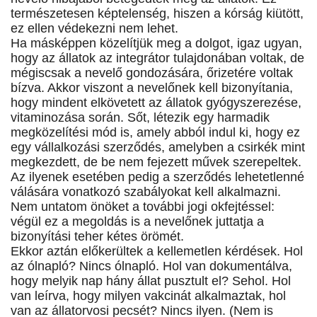
természetesen képtelenség, hiszen a kórság kiütött,
ez ellen védekezni nem lehet.
Ha másképpen közelítjük meg a dolgot, igaz ugyan,
hogy az állatok az integrátor tulajdonában voltak, de
mégiscsak a nevelő gondozására, őrizetére voltak
bízva. Akkor viszont a nevelőnek kell bizonyítania,
hogy mindent elkövetett az állatok gyógyszerezése,
vitaminozása során. Sőt, létezik egy harmadik
megközelítési mód is, amely abból indul ki, hogy ez
egy vállalkozási szerződés, amelyben a csirkék mint
megkezdett, de be nem fejezett művek szerepeltek.
Az ilyenek esetében pedig a szerződés lehetetlenné
válására vonatkozó szabályokat kell alkalmazni.
Nem untatom önöket a további jogi okfejtéssel:
végül ez a megoldás is a nevelőnek juttatja a
bizonyítási teher kétes örömét.
Ekkor aztán előkerültek a kellemetlen kérdések. Hol
az ólnapló? Nincs ólnapló. Hol van dokumentálva,
hogy melyik nap hány állat pusztult el? Sehol. Hol
van leírva, hogy milyen vakcinát alkalmaztak, hol
van az állatorvosi pecsét? Nincs ilyen. (Nem is