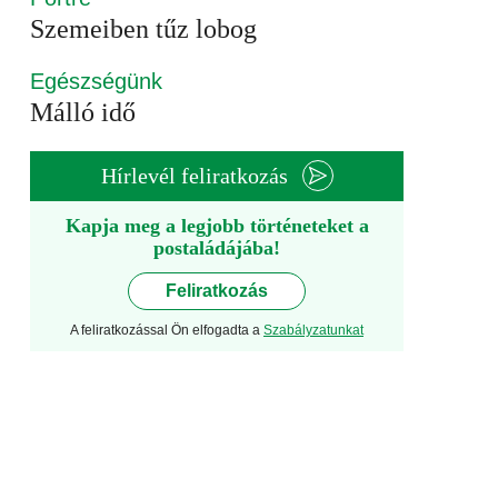
Szemeiben tűz lobog
Egészségünk
Málló idő
Hírlevél feliratkozás
Kapja meg a legjobb történeteket a
postaládájába!
Feliratkozás
A feliratkozással Ön elfogadta a
Szabályzatunkat