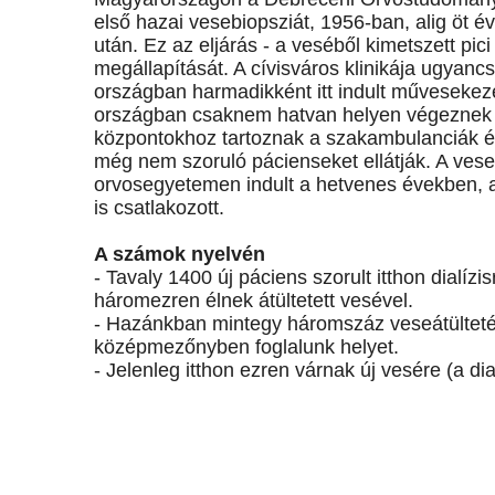
első hazai vesebiopsziát, 1956-ban, alig öt év
után. Ez az eljárás - a veséből kimetszett pic
megállapítását. A cívisváros klinikája ugyanc
országban harmadikként itt indult művesekez
országban csaknem hatvan helyen végeznek k
központokhoz tartoznak a szakambulanciák és 
még nem szoruló pácienseket ellátják. A vese
orvosegyetemen indult a hetvenes években,
is csatlakozott.
A számok nyelvén
- Tavaly 1400 új páciens szorult itthon dialízi
háromezren élnek átültetett vesével.
- Hazánkban mintegy háromszáz veseátülteté
középmezőnyben foglalunk helyet.
- Jelenleg itthon ezren várnak új vesére (a d