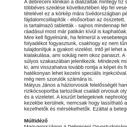
A debreceni klinikán a dializáltak mintegy tíz
többéves szedése következtében lép fel vese
tételével ez a kórkép mára Svédországban pé
fájdalomcsillapítók - elsősorban az összetett,
is tartalmazó tabletták - sajnos mindennap fe
ráadásul most már patikán kívül is kaphatóak
Mire kell figyelnünk, ha felmerül a vesebeteg
folyadékot fogyasztunk, csakhogy ez nem tűn
tulajdonítjuk a gyakori vizelést. Intő jel le
kialakulása, ami sokáig nem okoz panaszt. A 
súlyos szakaszában jelentkezik. Mindezek mi
ki, ami visszahatva tovább rontja a képet és
hatékonyan lehet kezelni speciális injekcióval
még nem szorulók számára is.
Mátyus János a háziorvosok felelősségét han
rizikócsoportba tartozókat családi orvosuk ol
és a vizeletet. A kiszűrt betegeknek nephroló
kezekbe kerülnek, nemcsak hogy lassítható 
kezelhetők és mérsékelhetők. Ezáltal a betege
Múltidéző
Magyarországon a Debreceni Orvostudományi