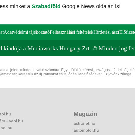
vess minket a
Szabadföld
Google News oldalán is!
at
Adatvédelmi tájékoztató
Felhasználási feltételek
Hirdetési ászf
Előfizet
d kiadója a Mediaworks Hungary Zrt. © Minden jog fen
rtalmat jelent minden olvasó számára. Egyedülálló elérést, országos lefedettséget 
olyamatosan keressük az új irányokat és fejlődési lehetőségeket. Ez jövőnk záloga.
Magazin
aol.hu
ém - veol.hu
astronet.hu
zaol.hu
automotor.hu