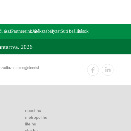
ői ászf
Partnereink
Játékszabályzat
Süti beállítások
ntartva. 2026
és változatos megjelenési
ripost.hu
metropol.hu
life.hu
she.hu