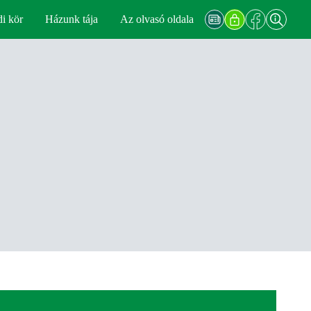
di kör
Házunk tája
Az olvasó oldala