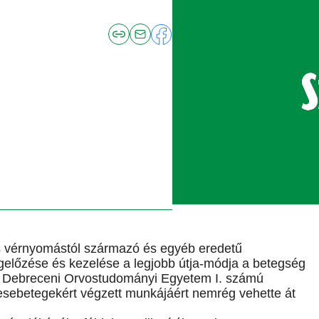
s vérnyomástól származó és egyéb eredetű
gelőzése és kezelése a legjobb útja-módja a betegség
a Debreceni Orvostudományi Egyetem I. számú
vesebetegekért végzett munkájáért nemrég vehette át