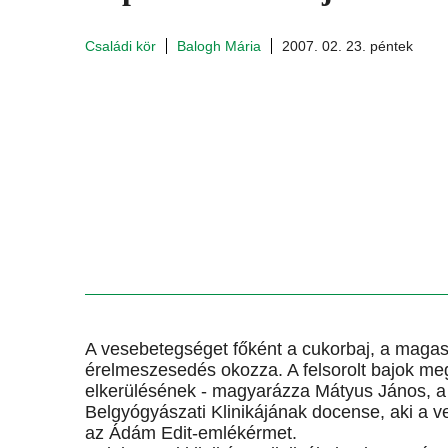
Családi kör
Balogh Mária
2007. 02. 23. péntek
A vesebetegséget főként a cukorbaj, a maga
érelmeszesedés okozza. A felsorolt bajok me
elkerülésének - magyarázza Mátyus János, 
Belgyógyászati Klinikájának docense, aki a 
az Ádám Edit-emlékérmet.