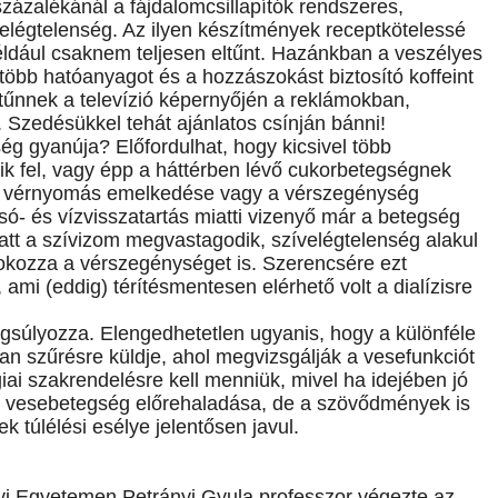
 százalékánál a fájdalomcsillapítók rendszeres,
elégtelenség. Az ilyen készítmények receptkötelessé
ldául csaknem teljesen eltűnt. Hazánkban a veszélyes
 több hatóanyagot és a hozzászokást biztosító koffeint
ltűnnek a televízió képernyőjén a reklámokban,
. Szedésükkel tehát ajánlatos csínján bánni!
ség gyanúja? Előfordulhat, hogy kicsivel több
ik fel, vagy épp a háttérben lévő cukorbetegségnek
het a vérnyomás emelkedése vagy a vérszegénység
só- és vízvisszatartás miatti vizenyő már a betegség
att a szívizom megvastagodik, szívelégtelenség alakul
 fokozza a vérszegénységet is. Szerencsére ezt
, ami (eddig) térítésmentesen elérhető volt a dialízisre
gsúlyozza. Elengedhetetlen ugyanis, hogy a különféle
yan szűrésre küldje, ahol megvizsgálják a vesefunkciót
giai szakrendelésre kell menniük, mivel ha idejében jó
a vesebetegség előrehaladása, de a szövődmények is
k túlélési esélye jelentősen javul.
 Egyetemen Petrányi Gyula professzor végezte az