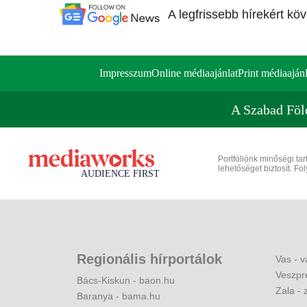
A legfrissebb hírekért kö
Impresszum
Online médiaajánlat
Print médiaajánl
A Szabad Föl
Portfóliónk minőségi ta
lehetőséget biztosít. F
Regionális hírportálok
Vas - v
Veszpr
Bács-Kiskun - baon.hu
Zala - 
Baranya - bama.hu