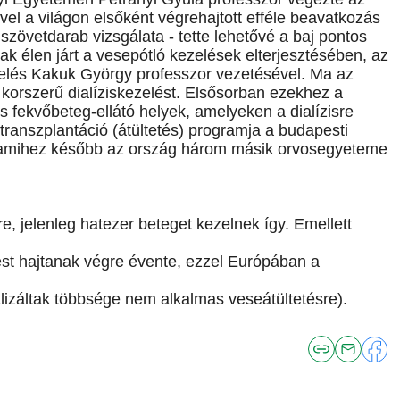
vel a világon elsőként végrehajtott efféle beavatkozás
i szövetdarab vizsgálata - tette lehetővé a baj pontos
sak élen járt a vesepótló kezelések elterjesztésében, az
elés Kakuk György professzor vezetésével. Ma az
orszerű dialíziskezelést. Elsősorban ezekhez a
fekvőbeteg-ellátó helyek, amelyeken a dialízisre
transzplantáció (átültetés) programja a budapesti
 amihez később az ország három másik orvosegyeteme
sre, jelenleg hatezer beteget kezelnek így. Emellett
st hajtanak végre évente, ezzel Európában a
ializáltak többsége nem alkalmas veseátültetésre).