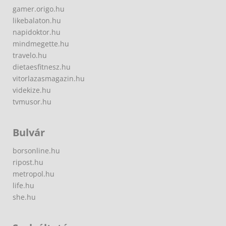
gamer.origo.hu
likebalaton.hu
napidoktor.hu
mindmegette.hu
travelo.hu
dietaesfitnesz.hu
vitorlazasmagazin.hu
videkize.hu
tvmusor.hu
Bulvár
borsonline.hu
ripost.hu
metropol.hu
life.hu
she.hu