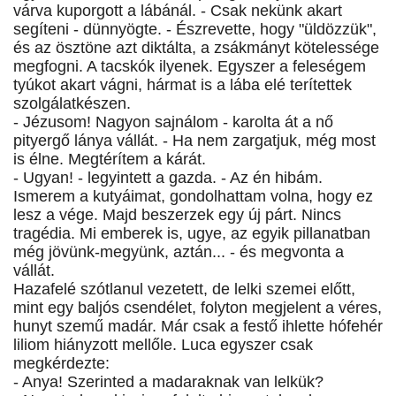
várva kuporgott a lábánál. - Csak nekünk akart
segíteni - dünnyögte. - Észrevette, hogy "üldözzük",
és az ösztöne azt diktálta, a zsákmányt kötelessége
megfogni. A tacskók ilyenek. Egyszer a feleségem
tyúkot akart vágni, hármat is a lába elé terítettek
szolgálatkészen.
- Jézusom! Nagyon sajnálom - karolta át a nő
pityergő lánya vállát. - Ha nem zargatjuk, még most
is élne. Megtérítem a kárát.
- Ugyan! - legyintett a gazda. - Az én hibám.
Ismerem a kutyáimat, gondolhattam volna, hogy ez
lesz a vége. Majd beszerzek egy új párt. Nincs
tragédia. Mi emberek is, ugye, az egyik pillanatban
még jövünk-megyünk, aztán... - és megvonta a
vállát.
Hazafelé szótlanul vezetett, de lelki szemei előtt,
mint egy baljós csendélet, folyton megjelent a véres,
hunyt szemű madár. Már csak a festő ihlette hófehér
liliom hiányzott mellőle. Luca egyszer csak
megkérdezte:
- Anya! Szerinted a madaraknak van lelkük?