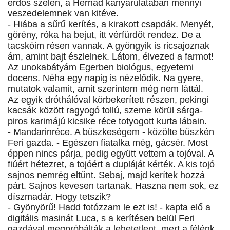
erdős szélén, a Hernád kanyarulatában mennyi
veszedelemnek van kitéve.
- Hiába a sűrű kerítés, a kirakott csapdák. Menyét,
görény, róka ha bejut, itt vérfürdőt rendez. De a
tacskóim résen vannak. A gyöngyik is ricsajoznak
ám, amint bajt észlelnek. Látom, élvezed a farmot!
Az unokabátyám Egerben biológus, egyetemi
docens. Néha egy napig is nézelődik. Na gyere,
mutatok valamit, amit szerintem még nem láttál.
Az egyik dróthálóval körbekerített részen, pekingi
kacsák között ragyogó tollú, szeme körül sárga-
piros karimájú kicsike réce totyogott kurta lábain.
- Mandarinréce. A büszkeségem - közölte büszkén
Feri gazda. - Egészen fiatalka még, gácsér. Most
éppen nincs párja, pedig együtt vettem a tojóval. A
fiúért hétezret, a tojóért a dupláját kérték. A kis tojó
sajnos nemrég eltűnt. Sebaj, majd kerítek hozzá
párt. Sajnos kevesen tartanak. Haszna nem sok, ez
díszmadár. Hogy tetszik?
- Gyönyörű! Hadd fotózzam le ezt is! - kapta elő a
digitális masinát Luca, s a kerítésen belül Feri
gazdával megpróbálták a lehetetlent, mert a félénk