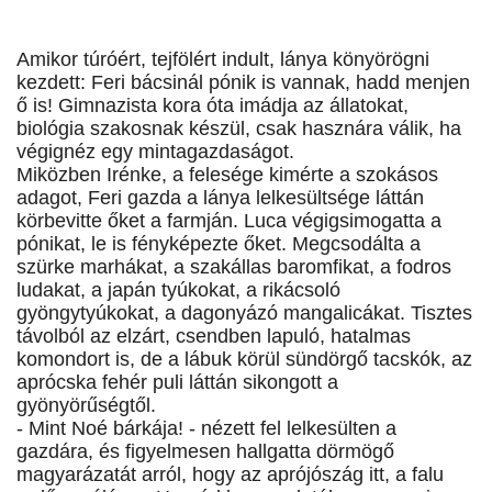
Amikor túróért, tejfölért indult, lánya könyörögni
kezdett: Feri bácsinál pónik is vannak, hadd menjen
ő is! Gimnazista kora óta imádja az állatokat,
biológia szakosnak készül, csak hasznára válik, ha
végignéz egy mintagazdaságot.
Miközben Irénke, a felesége kimérte a szokásos
adagot, Feri gazda a lánya lelkesültsége láttán
körbevitte őket a farmján. Luca végigsimogatta a
pónikat, le is fényképezte őket. Megcsodálta a
szürke marhákat, a szakállas baromfikat, a fodros
ludakat, a japán tyúkokat, a rikácsoló
gyöngytyúkokat, a dagonyázó mangalicákat. Tisztes
távolból az elzárt, csendben lapuló, hatalmas
komondort is, de a lábuk körül sündörgő tacskók, az
aprócska fehér puli láttán sikongott a
gyönyörűségtől.
- Mint Noé bárkája! - nézett fel lelkesülten a
gazdára, és figyelmesen hallgatta dörmögő
magyarázatát arról, hogy az aprójószág itt, a falu