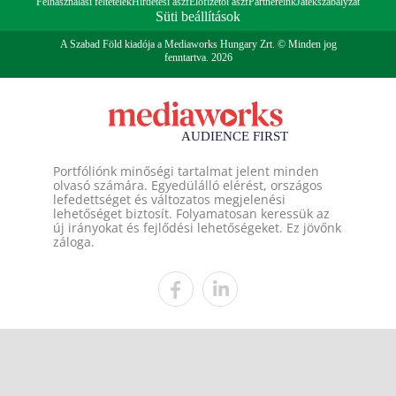
Felhasználási feltételek
Hirdetési ászf
Előfizetői ászf
Partnereink
Játékszabályzat
Süti beállítások
A Szabad Föld kiadója a Mediaworks Hungary Zrt. © Minden jog
fenntartva. 2026
Portfóliónk minőségi tartalmat jelent minden
olvasó számára. Egyedülálló elérést, országos
lefedettséget és változatos megjelenési
lehetőséget biztosít. Folyamatosan keressük az
új irányokat és fejlődési lehetőségeket. Ez jövőnk
záloga.