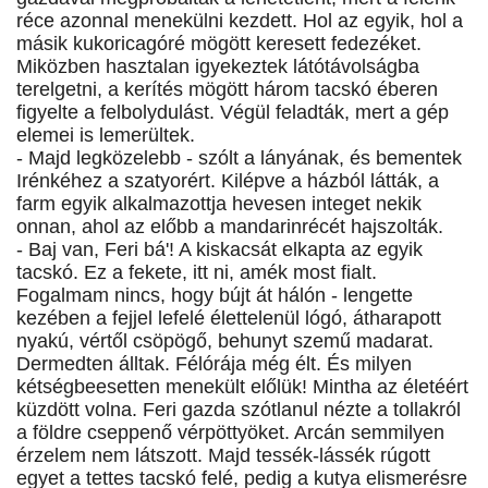
réce azonnal menekülni kezdett. Hol az egyik, hol a
másik kukoricagóré mögött keresett fedezéket.
Miközben hasztalan igyekeztek látótávolságba
terelgetni, a kerítés mögött három tacskó éberen
figyelte a felbolydulást. Végül feladták, mert a gép
elemei is lemerültek.
- Majd legközelebb - szólt a lányának, és bementek
Irénkéhez a szatyorért. Kilépve a házból látták, a
farm egyik alkalmazottja hevesen integet nekik
onnan, ahol az előbb a mandarinrécét hajszolták.
- Baj van, Feri bá'! A kiskacsát elkapta az egyik
tacskó. Ez a fekete, itt ni, amék most fialt.
Fogalmam nincs, hogy bújt át hálón - lengette
kezében a fejjel lefelé élettelenül lógó, átharapott
nyakú, vértől csöpögő, behunyt szemű madarat.
Dermedten álltak. Félórája még élt. És milyen
kétségbeesetten menekült előlük! Mintha az életéért
küzdött volna. Feri gazda szótlanul nézte a tollakról
a földre cseppenő vérpöttyöket. Arcán semmilyen
érzelem nem látszott. Majd tessék-lássék rúgott
egyet a tettes tacskó felé, pedig a kutya elismerésre