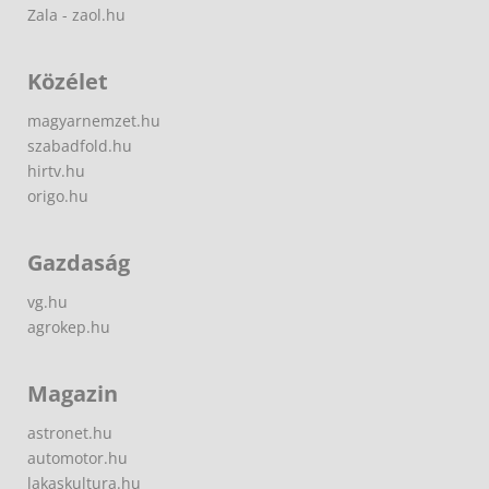
Zala - zaol.hu
Közélet
magyarnemzet.hu
szabadfold.hu
hirtv.hu
origo.hu
Gazdaság
vg.hu
agrokep.hu
Magazin
astronet.hu
automotor.hu
lakaskultura.hu