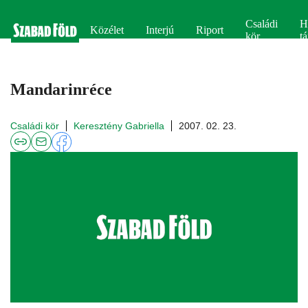
Családi
H
Közélet
Interjú
Riport
kör
tá
Mandarinréce
Családi kör
Keresztény Gabriella
2007. 02. 23.