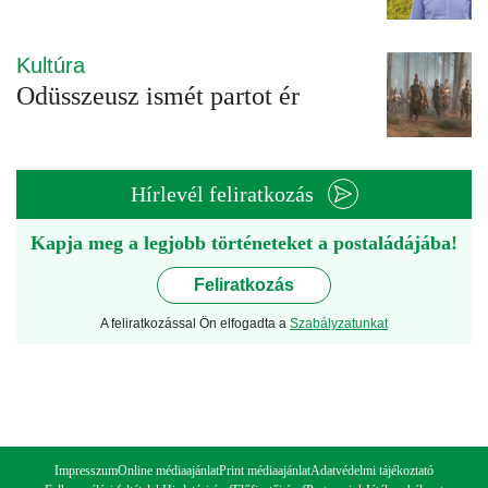
Kultúra
Odüsszeusz ismét partot ér
Hírlevél feliratkozás
Kapja meg a legjobb történeteket a postaládájába!
Feliratkozás
A feliratkozással Ön elfogadta a
Szabályzatunkat
Impresszum
Online médiaajánlat
Print médiaajánlat
Adatvédelmi tájékoztató