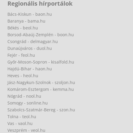
Regionális hírportálok
Bács-Kiskun - baon.hu
Baranya - bama.hu
Békés - beol.hu
Borsod-Abaúj-Zemplén - boon.hu
Csongrád - delmagyar.hu
Dunaújváros - duol.hu
Fejér - feol.hu
Győr-Moson-Sopron - kisalfold.hu
Hajdú-Bihar - haon.hu
Heves - heol.hu
Jász-Nagykun-Szolnok - szoljon.hu
Komárom-Esztergom - kemma.hu
Nógrád - nool.hu
Somogy - sonline.hu
Szabolcs-Szatmár-Bereg - szon.hu
Tolna - teol.hu
Vas - vaol.hu
Veszprém - veol.hu