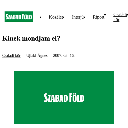
Családi
Közélet
Interjú
Riport
kör
Kinek mondjam el?
Családi kör
Ujlaki Ágnes
2007. 03. 16.