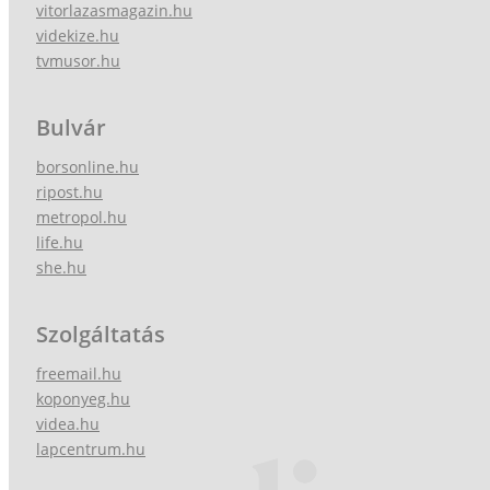
vitorlazasmagazin.hu
videkize.hu
tvmusor.hu
Bulvár
borsonline.hu
ripost.hu
metropol.hu
life.hu
she.hu
Szolgáltatás
freemail.hu
koponyeg.hu
videa.hu
lapcentrum.hu