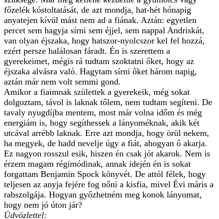
főzelék kóstoltatását, de azt mondja, hat-hét hónapig
anyatejen kívül mást nem ad a fiának. Aztán: egyetlen
percet sem hagyja sírni sem éjjel, sem nappal Andriskát,
van olyan éjszaka, hogy hatszor-nyolcszor kel fel hozzá,
ezért persze halálosan fáradt. Én is szerettem a
gyerekeimet, mégis rá tudtam szoktatni őket, hogy az
éjszaka alvásra való. Hagytam sírni őket három napig,
aztán már nem volt semmi gond.
Amikor a fiaimnak születtek a gyerekeik, még sokat
dolgoztam, távol is laknak tőlem, nem tudtam segíteni. De
tavaly nyugdíjba mentem, most már volna időm és még
energiám is, hogy segíthessek a lányoméknak, akik két
utcával arrébb laknak. Erre azt mondja, hogy örül nekem,
ha megyek, de hadd nevelje úgy a fiát, ahogyan ő akarja.
Ez nagyon rosszul esik, hiszen én csak jót akarok. Nem is
érzem magam régimódinak, annak idején én is sokat
forgattam Benjamin Spock könyvét. De attól félek, hogy
teljesen az anyja fejére fog nőni a kisfia, mivel Évi máris a
rabszolgája. Hogyan győzhetném meg konok lányomat,
hogy nem jó úton jár?
Üdvözlettel: