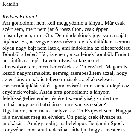
Katalin
Kedves Katalin!
Azt gondolom, nem kell meggyőznie a lányát. Már csak
azért sem, mert nem jár ő rossz úton, csak éppen
másmilyenen, mint Ön. De mindenkinek joga van a saját
útjához. És, ne vegye rossz néven, de kívülállóként semmi
olyan nagy bajt nem látok, ami indokolná az elkeseredését.
Bömböl a baba? Hát, istenem, a szüleinek bömböl. Emiatt
ne fájdítsa a fejét. Levele olvasása közben el-
elmosolyodtam, mert ismerősek az Ön érzései. Magam is,
kezdő nagymamaként, nemrég szembesültem azzal, hogy
az én lányomnak is teljesen mások az elképzelései a
csecsemőtáplálásról és -gondozásról, mint annak idején az
enyémek voltak. Aztán arra gondoltam: a lányom
felelősségteljes ember és érett személyiség - miért ne
tudná, hogy az ő babájának mire van szüksége?
Úgy látom, nem más a helyzet az Ön Évijével sem. Hagyja
rá a nevelést meg az elveket, Ön pedig csak élvezze az
unokázást! Amúgy pedig, ha belelapoz Benjamin Spock
könyvének mostani kiadásába, láthatja, hogy a mester is