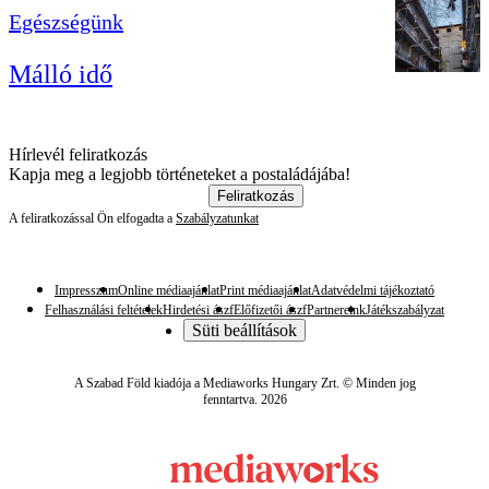
Egészségünk
Málló idő
Hírlevél feliratkozás
Kapja meg a legjobb történeteket a postaládájába!
Feliratkozás
A feliratkozással Ön elfogadta a
Szabályzatunkat
Impresszum
Online médiaajánlat
Print médiaajánlat
Adatvédelmi tájékoztató
Felhasználási feltételek
Hirdetési ászf
Előfizetői ászf
Partnereink
Játékszabályzat
Süti beállítások
A Szabad Föld kiadója a Mediaworks Hungary Zrt. © Minden jog
fenntartva. 2026