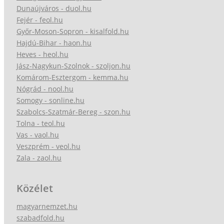
Dunaújváros - duol.hu
Fejér - feol.hu
Győr-Moson-Sopron - kisalfold.hu
Hajdú-Bihar - haon.hu
Heves - heol.hu
Jász-Nagykun-Szolnok - szoljon.hu
Komárom-Esztergom - kemma.hu
Nógrád - nool.hu
Somogy - sonline.hu
Szabolcs-Szatmár-Bereg - szon.hu
Tolna - teol.hu
Vas - vaol.hu
Veszprém - veol.hu
Zala - zaol.hu
Közélet
magyarnemzet.hu
szabadfold.hu