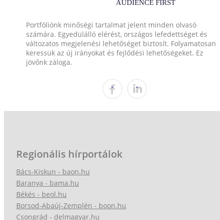
Portfóliónk minőségi tartalmat jelent minden olvasó
számára. Egyedülálló elérést, országos lefedettséget és
változatos megjelenési lehetőséget biztosít. Folyamatosan
keressük az új irányokat és fejlődési lehetőségeket. Ez
jövőnk záloga.
Regionális hírportálok
Bács-Kiskun - baon.hu
Baranya - bama.hu
Békés - beol.hu
Borsod-Abaúj-Zemplén - boon.hu
Csongrád - delmagyar.hu