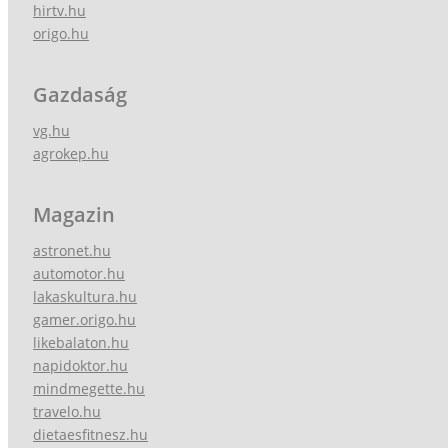
hirtv.hu
origo.hu
Gazdaság
vg.hu
agrokep.hu
Magazin
astronet.hu
automotor.hu
lakaskultura.hu
gamer.origo.hu
likebalaton.hu
napidoktor.hu
mindmegette.hu
travelo.hu
dietaesfitnesz.hu