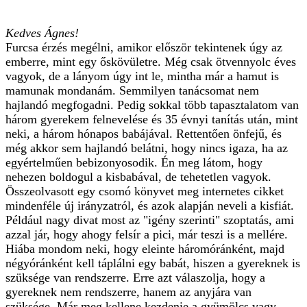
Kedves Ágnes!
Furcsa érzés megélni, amikor először tekintenek úgy az
emberre, mint egy őskövületre. Még csak ötvennyolc éves
vagyok, de a lányom úgy int le, mintha már a hamut is
mamunak mondanám. Semmilyen tanácsomat nem
hajlandó megfogadni. Pedig sokkal több tapasztalatom van
három gyerekem felnevelése és 35 évnyi tanítás után, mint
neki, a három hónapos babájával. Rettentően önfejű, és
még akkor sem hajlandó belátni, hogy nincs igaza, ha az
egyértelműen bebizonyosodik. Én meg látom, hogy
nehezen boldogul a kisbabával, de tehetetlen vagyok.
Összeolvasott egy csomó könyvet meg internetes cikket
mindenféle új irányzatról, és azok alapján neveli a kisfiát.
Például nagy divat most az "igény szerinti" szoptatás, ami
azzal jár, hogy ahogy felsír a pici, már teszi is a mellére.
Hiába mondom neki, hogy eleinte háromóránként, majd
négyóránként kell táplálni egy babát, hiszen a gyereknek is
szüksége van rendszerre. Erre azt válaszolja, hogy a
gyereknek nem rendszerre, hanem az anyjára van
szüksége. Már meg kellene kezdenie a gyümölcs vagy