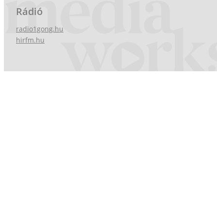
Rádió
radio1gong.hu
hirfm.hu