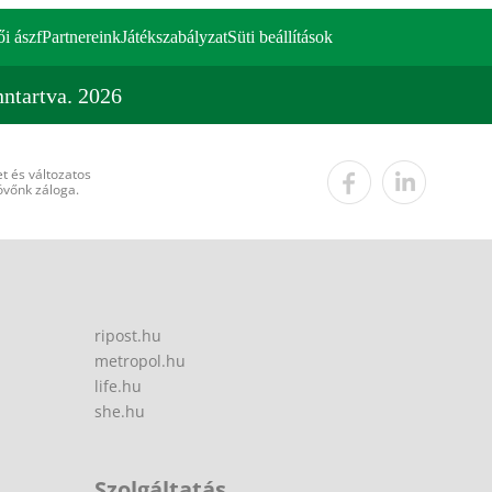
ői ászf
Partnereink
Játékszabályzat
Süti beállítások
ntartva. 2026
t és változatos
övőnk záloga.
ripost.hu
metropol.hu
life.hu
she.hu
Szolgáltatás