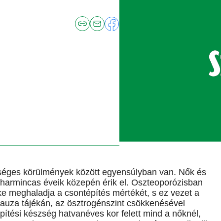
zséges körülmények között egyensúlyban van. Nők és
 harmincas éveik közepén érik el. Oszteoporózisban
ke meghaladja a csontépítés mértékét, s ez vezet a
uza tájékán, az ösztrogénszint csökkenésével
pítési készség hatvanéves kor felett mind a nőknél,