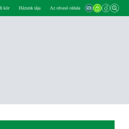
di kör
Házunk tája
Az olvasó oldala