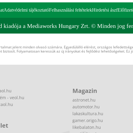
at
Adatvédelmi tájékoztató
Felhasználási feltételek
Hirdetési ászf
Előfizet
d kiadója a Mediaworks Hungary Zrt. © Minden jog fen
rtalmat jelent minden olvasó számára. Egyedülálló elérést, országos lefedettsége
 biztosít. Folyamatosan keressük az új irányokat és fejlődési lehetőségeket. Ez j
Magazin
aol.hu
ém - veol.hu
astronet.hu
zaol.hu
automotor.hu
lakaskultura.hu
gamer.origo.hu
let
likebalaton.hu