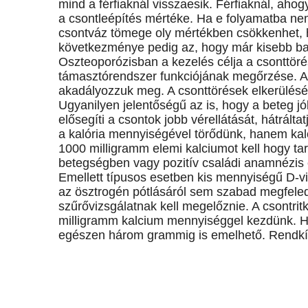
mind a férfiaknál visszaesik. Férfiaknál, ah
a csontleépítés mértéke. Ha e folyamatba n
csontváz tömege oly mértékben csökkenhet, h
következménye pedig az, hogy már kisebb bal
Oszteoporózisban a kezelés célja a csonttör
támasztórendszer funkciójának megőrzése. A 
akadályozzuk meg. A csonttörések elkerülésé
Ugyanilyen jelentőségű az is, hogy a beteg j
elősegíti a csontok jobb vérellátását, hátrált
a kalória mennyiségével törődünk, hanem kalc
1000 milligramm elemi kalciumot kell hogy t
betegségben vagy pozitív családi anamnézis 
Emellett típusos esetben kis mennyiségű D-v
az ösztrogén pótlásáról sem szabad megfele
szűrővizsgálatnak kell megelőznie. A csontri
milligramm kalcium mennyiséggel kezdünk. H
egészen három grammig is emelhető. Rendkívü