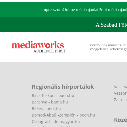
Impresszum
Online médiaajánlat
Print médiaajánl
A Szabad Föl
Portfóliónk minőségi ta
megjelenési lehetőséget
Regionális hírportálok
Vas - v
Veszpr
Bács-Kiskun - baon.hu
Zala - 
Baranya - bama.hu
Békés - beol.hu
Borsod-Abaúj-Zemplén - boon.hu
Közé
Csongrád - delmagyar.hu