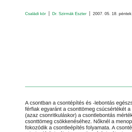
Családi kör
Dr. Szirmák Eszter
2007. 05. 18. péntek
A csontban a csontépítés és -lebontás egés
férfiak egyaránt a csonttömeg csúcsértékét a
(azaz csonritkuláskor) a csontlebontás mérté
csonttömeg csökkenéséhez. Nőknél a menopa
fokozódik a csontleépítés folyamata. A csonté