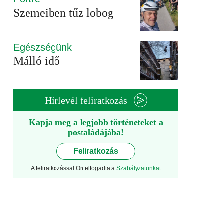
Szemeiben tűz lobog
Egészségünk
Málló idő
Hírlevél feliratkozás
Kapja meg a legjobb történeteket a
postaládájába!
Feliratkozás
A feliratkozással Ön elfogadta a
Szabályzatunkat