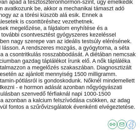
ogyan apad a tesztoszteronhormon-szint, úgy emelkedik
em avatkozunk be, akkor a mechanikai támaszt adó
ogy az a törési küszöb alá esik. Ennek a
esetek is csonttöréshez vezethetnek.
ések megelőzése, a fájdalom enyhítése és a
további csontvesztést gyógyszeres kezeléssel
ben nagy szerepe van az ideális testsúly elérésének.
ól lásson. A rendszeres mozgás, a gyógytorna, a séta
atja a csontritkulás rosszabbodását. A diétában nemcsak
iumban gazdag táplálékot írunk elő. A nők tápláléka
artalmazzon a megelőzés szakaszában. Diagnosztizált
esetén az ajánlott mennyiség 1500 milligramm.
itamin-pótlásról is gondoskodunk. Nőknél mindemellett
dkezni - e hormon adását azonban nőgyógyászati
tkulásban szenvedő férfiaknál napi 1000-1500
a azonban a kalcium felszívódása csökken, az adag
l fontos a szűrővizsgálatok évenkénti elvégeztetése.