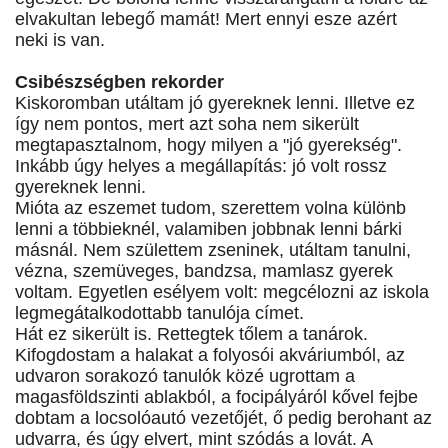
elvakultan lebegő mamát! Mert ennyi esze azért
neki is van.
Csibészségben rekorder
Kiskoromban utáltam jó gyereknek lenni. Illetve ez
így nem pontos, mert azt soha nem sikerült
megtapasztalnom, hogy milyen a "jó gyerekség".
Inkább úgy helyes a megállapítás: jó volt rossz
gyereknek lenni.
Mióta az eszemet tudom, szerettem volna különb
lenni a többieknél, valamiben jobbnak lenni bárki
másnál. Nem születtem zseninek, utáltam tanulni,
vézna, szemüveges, bandzsa, mamlasz gyerek
voltam. Egyetlen esélyem volt: megcélozni az iskola
legmegátalkodottabb tanulója címet.
Hát ez sikerült is. Rettegtek tőlem a tanárok.
Kifogdostam a halakat a folyosói akváriumból, az
udvaron sorakozó tanulók közé ugrottam a
magasföldszinti ablakból, a focipályáról kővel fejbe
dobtam a locsolóautó vezetőjét, ő pedig berohant az
udvarra, és úgy elvert, mint szódás a lovát. A