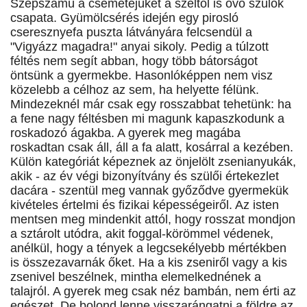
Szépszámú a csemetéjüket a széltől is óvó szülők
csapata. Gyümölcsérés idején egy pirosló
cseresznyefa puszta látványára felcsendül a
"Vigyázz magadra!" anyai sikoly. Pedig a túlzott
féltés nem segít abban, hogy több bátorságot
öntsünk a gyermekbe. Hasonlóképpen nem visz
közelebb a célhoz az sem, ha helyette félünk.
Mindezeknél már csak egy rosszabbat tehetünk: ha
a fene nagy féltésben mi magunk kapaszkodunk a
roskadozó ágakba. A gyerek meg magába
roskadtan csak áll, áll a fa alatt, kosárral a kezében.
Külön kategóriát képeznek az önjelölt zsenianyukák,
akik - az év végi bizonyítvány és szülői értekezlet
dacára - szentül meg vannak győződve gyermekük
kivételes értelmi és fizikai képességeiről. Az isten
mentsen meg mindenkit attól, hogy rosszat mondjon
a sztárolt utódra, akit foggal-körömmel védenek,
anélkül, hogy a tények a legcsekélyebb mértékben
is összezavarnák őket. Ha a kis zseniről vagy a kis
zsenivel beszélnek, mintha elemelkednének a
talajról. A gyerek meg csak néz bambán, nem érti az
egészet. De bolond lenne visszarángatni a földre az