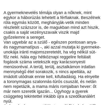
A gyermeknevelés témája olyan a nőknek, mint
egykor a háborúzás lehetett a férfiaknak. Beszélnek
róla egymás között, meghányják-vetik minden
részletét százszor is, de magukban mind azt hiszik,
csakis a saját vezényszavaik viszik majd
győzelemre a sereget.
Van ugyebár az a szülő - egészen pontosan anya-
és nagymamatípus -, aki azzal mutatja ki gyermeke-
unokája iránti majomszeretetét, ha vég nélkül süt-
főz neki. Nála egy hétköznapi reggelire feltálalt
fogások száma vetekszik egy karácsonyesti
menüsoréval. A terülj, terülj, asztalkámon irdatlan
mennyiségű étel sorakozik, s nincs apelláta, az
imádott utódnak ennie kell, kifulladásig. Ha elnyelte
a toronymagas szalonnás-túrós csuszát, és netán
nem repetázik, a mama máris romjaiban hever: őt
már nem szeretik igazán... Úgyhogy a gyerek
csüggeteg tekintettel inkább újra a szedőkanálért
nyúl.