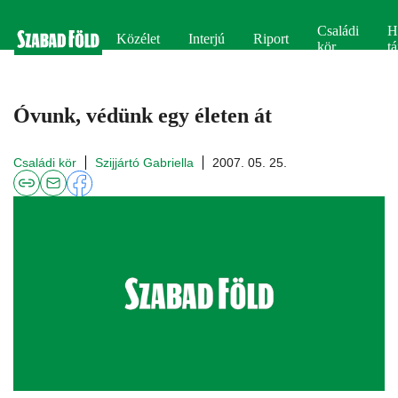
Családi
H
Közélet
Interjú
Riport
kör
tá
Óvunk, védünk egy életen át
Családi kör
Szijjártó Gabriella
2007. 05. 25.