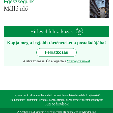
Egészségünk
Málló idő
Hírlevél feliratkozás
Kapja meg a legjobb történeteket a postaládájába!
Feliratkozás
A feliratkozással Ön elfogadta a
Szabályzatunkat
Impresszum
Online médiaajánlat
Print médiaajánlat
Adatvédelmi tájékoztató
Felhasználási feltételek
Hirdetési ászf
Előfizetői ászf
Partnereink
Játékszabályzat
Süti beállítások
A Szabad Föld kiadója a Mediaworks Hungary Zrt. © Minden jog