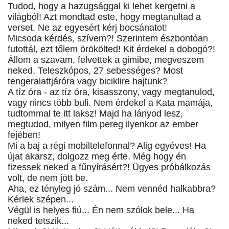
Tudod, hogy a hazugsággal ki lehet kergetni a
világból! Azt mondtad este, hogy megtanultad a
verset. Ne az egyesért kérj bocsánatot!
Micsoda kérdés, szívem?! Szerintem észbontóan
futottál, ezt tőlem örökölted! Kit érdekel a dobogó?!
Állom a szavam, felvettek a gimibe, megveszem
neked. Teleszkópos, 27 sebességes? Most
tengeralattjáróra vagy biciklire hajtunk?
A tíz óra - az tíz óra, kisasszony, vagy megtanulod,
vagy nincs több buli. Nem érdekel a Kata mamája,
tudtommal te itt laksz! Majd ha lányod lesz,
megtudod, milyen film pereg ilyenkor az ember
fejében!
Mi a baj a régi mobiltelefonnal? Alig egyéves! Ha
újat akarsz, dolgozz meg érte. Még hogy én
fizessek neked a fűnyírásért?! Ügyes próbálkozás
volt, de nem jött be.
Aha, ez tényleg jó szám... Nem vennéd halkabbra?
Kérlek szépen...
Végül is helyes fiú... Én nem szólok bele... Ha
neked tetszik...