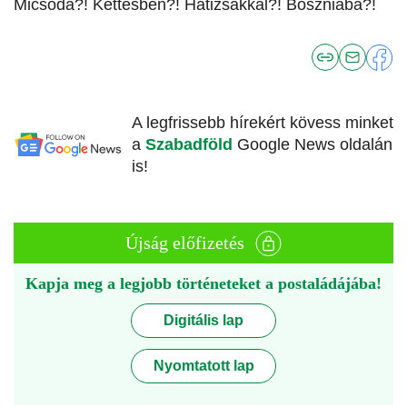
Micsoda?! Kettesben?! Hátizsákkal?! Boszniába?!
A legfrissebb hírekért kövess minket
a
Szabadföld
Google News oldalán
is!
Újság előfizetés
Kapja meg a legjobb történeteket a postaládájába!
Digitális lap
Nyomtatott lap