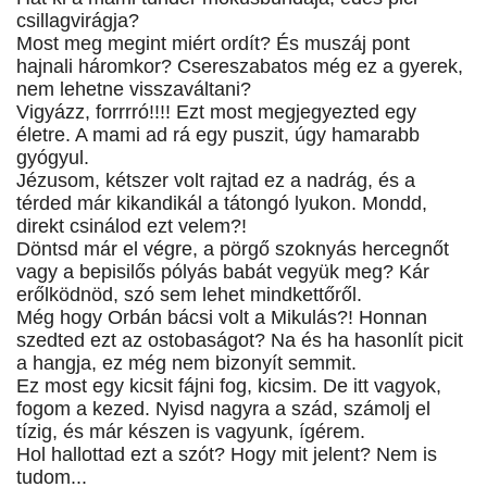
csillagvirágja?
Most meg megint miért ordít? És muszáj pont
hajnali háromkor? Csereszabatos még ez a gyerek,
nem lehetne visszaváltani?
Vigyázz, forrrró!!!! Ezt most megjegyezted egy
életre. A mami ad rá egy puszit, úgy hamarabb
gyógyul.
Jézusom, kétszer volt rajtad ez a nadrág, és a
térded már kikandikál a tátongó lyukon. Mondd,
direkt csinálod ezt velem?!
Döntsd már el végre, a pörgő szoknyás hercegnőt
vagy a bepisilős pólyás babát vegyük meg? Kár
erőlködnöd, szó sem lehet mindkettőről.
Még hogy Orbán bácsi volt a Mikulás?! Honnan
szedted ezt az ostobaságot? Na és ha hasonlít picit
a hangja, ez még nem bizonyít semmit.
Ez most egy kicsit fájni fog, kicsim. De itt vagyok,
fogom a kezed. Nyisd nagyra a szád, számolj el
tízig, és már készen is vagyunk, ígérem.
Hol hallottad ezt a szót? Hogy mit jelent? Nem is
tudom...