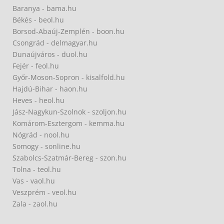
Baranya - bama.hu
Békés - beol.hu
Borsod-Abaúj-Zemplén - boon.hu
Csongrád - delmagyar.hu
Dunaújváros - duol.hu
Fejér - feol.hu
Győr-Moson-Sopron - kisalfold.hu
Hajdú-Bihar - haon.hu
Heves - heol.hu
Jász-Nagykun-Szolnok - szoljon.hu
Komárom-Esztergom - kemma.hu
Nógrád - nool.hu
Somogy - sonline.hu
Szabolcs-Szatmár-Bereg - szon.hu
Tolna - teol.hu
Vas - vaol.hu
Veszprém - veol.hu
Zala - zaol.hu