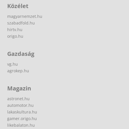
Közélet
magyarnemzet.hu
szabadfold.hu
hirtv.hu
origo.hu
Gazdaság
vg.hu
agrokep.hu
Magazin
astronet.hu
automotor.hu
lakaskultura.hu
gamer.origo.hu
likebalaton.hu