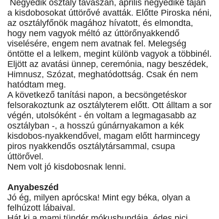
Negyedik osztály tavaszán, április negyedike táján
a kisdobosokat úttörővé avatták. Előtte Piroska néni,
az osztályfőnök magához hívatott, és elmondta,
hogy nem vagyok méltó az úttörőnyakkendő
viselésére, engem nem avatnak fel. Melegség
öntötte el a lelkem, megint különb vagyok a többinél.
Eljött az avatási ünnep, ceremónia, nagy beszédek,
Himnusz, Szózat, meghatódottság. Csak én nem
hatódtam meg.
A következő tanítási napon, a becsöngetéskor
felsorakoztunk az osztályterem előtt. Ott álltam a sor
végén, utolsóként - én voltam a legmagasabb az
osztályban -, a hosszú gúnárnyakamon a kék
kisdobos-nyakkendővel, magam előtt harmincegy
piros nyakkendős osztálytársammal, csupa
úttörővel.
Nem volt jó kisdobosnak lenni.
Anyabeszéd
Jó ég, milyen aprócska! Mint egy béka, olyan a
felhúzott lábaival.
Hát ki a mami tündér mókusbundája, édes pici