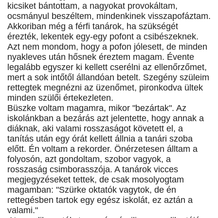
kicsiket bántottam, a nagyokat provokáltam,
ocsmányul beszéltem, mindenkinek visszapofáztam.
Akkoriban még a férfi tanárok, ha szükségét
érezték, lekentek egy-egy pofont a csibészeknek.
Azt nem mondom, hogy a pofon jólesett, de minden
nyakleves után hősnek éreztem magam. Évente
legalább egyszer ki kellett cserélni az ellenőrzőmet,
mert a sok intőtől állandóan betelt. Szegény szüleim
rettegtek megnézni az üzenőmet, pironkodva ültek
minden szülői értekezleten.
Büszke voltam magamra, mikor "bezártak". Az
iskolánkban a bezárás azt jelentette, hogy annak a
diáknak, aki valami rosszaságot követett el, a
tanítás után egy órát kellett állnia a tanári szoba
előtt. Én voltam a rekorder. Önérzetesen álltam a
folyosón, azt gondoltam, szobor vagyok, a
rosszaság csimborasszója. A tanárok vicces
megjegyzéseket tettek, de csak mosolyogtam
magamban: "Szürke oktatók vagytok, de én
rettegésben tartok egy egész iskolát, ez aztán a
valami."