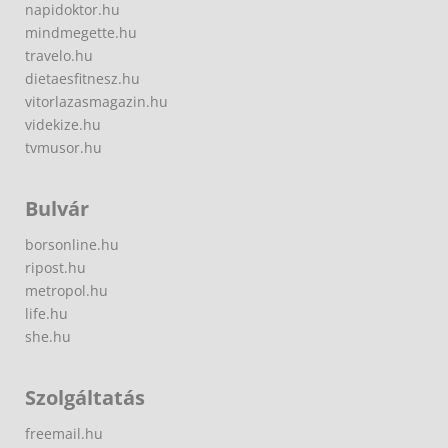
napidoktor.hu
mindmegette.hu
travelo.hu
dietaesfitnesz.hu
vitorlazasmagazin.hu
videkize.hu
tvmusor.hu
Bulvár
borsonline.hu
ripost.hu
metropol.hu
life.hu
she.hu
Szolgáltatás
freemail.hu