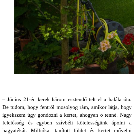
– Június 21-én kerek három esztendő telt el a halála óta.
De tudom, hogy fentről mosolyog rám, amikor látja, hogy
igyekszem úgy gondozni a kertet, ahogyan ő tenné. Nagy
felelősség és egyben szívbéli kötelességünk ápolni a
hagyatékát. Milliókat tanított földet és kertet művelni