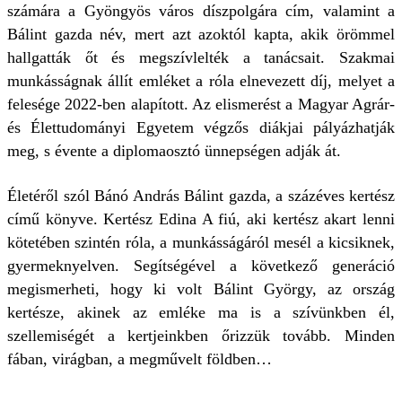
számára a Gyöngyös város díszpolgára cím, valamint a
Bálint gazda név, mert azt azoktól kapta, akik örömmel
hallgatták őt és megszívlelték a tanácsait. Szakmai
munkásságnak állít emléket a róla elnevezett díj, melyet a
felesége 2022-ben alapított. Az elismerést a Magyar Agrár-
és Élettudományi Egyetem végzős diákjai pályázhatják
meg, s évente a diplomaosztó ünnepségen adják át.
Életéről szól Bánó András Bálint gazda, a százéves kertész
című könyve. Kertész Edina A fiú, aki kertész akart lenni
kötetében szintén róla, a munkásságáról mesél a kicsiknek,
gyermeknyelven. Segítségével a következő generáció
megismerheti, hogy ki volt Bálint György, az ország
kertésze, akinek az emléke ma is a szívünkben él,
szellemiségét a kertjeinkben őrizzük tovább. Minden
fában, virágban, a megművelt földben…