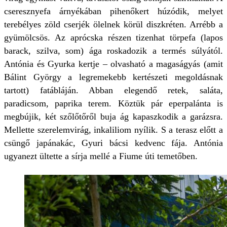
cseresznyefa árnyékában pihenőkert húzódik, melyet
terebélyes zöld cserjék ölelnek körül diszkréten. Arrébb a
gyümölcsös. Az aprócska részen tizenhat törpefa (lapos
barack, szilva, som) ága roskadozik a termés súlyától.
Antónia és Gyurka kertje – olvasható a magaságyás (amit
Bálint György a legremekebb kertészeti megoldásnak
tartott) fatábláján. Abban elegendő retek, saláta,
paradicsom, paprika terem. Köztük pár eperpalánta is
megbújik, két szőlőtőről buja ág kapaszkodik a garázsra.
Mellette szerelemvirág, inkaliliom nyílik. S a terasz előtt a
csüngő japánakác, Gyuri bácsi kedvenc fája. Antónia
ugyanezt ültette a sírja mellé a Fiume úti temetőben.