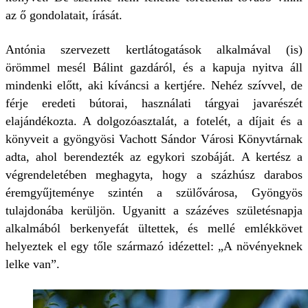
az ő gondolatait, írását.
Antónia szervezett kertlátogatások alkalmával (is)
örömmel mesél Bálint gazdáról, és a kapuja nyitva áll
mindenki előtt, aki kíváncsi a kertjére. Nehéz szívvel, de
férje eredeti bútorai, használati tárgyai javarészét
elajándékozta. A dolgozóasztalát, a fotelét, a díjait és a
könyveit a gyöngyösi Vachott Sándor Városi Könyvtárnak
adta, ahol berendezték az egykori szobáját. A kertész a
végrendeletében meghagyta, hogy a százhúsz darabos
éremgyűjteménye szintén a szülővárosa, Gyöngyös
tulajdonába kerüljön. Ugyanitt a százéves születésnapja
alkalmából berkenyefát ültettek, és mellé emlékkövet
helyeztek el egy tőle származó idézettel: „A növényeknek
lelke van”.