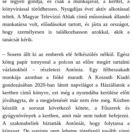
se legyen gondja, és csak a munkájával, a kerttel, a
könyvírással törődhessen. Nyugdíjas évei aktív alkotással
teltek. A Magyar Televízió Ablak című műsorának állandó
munkatársa volt, előadásokat tartott, és járta az országot,
hogy személyesen is találkozhasson azokkal, akik a
tanácsát kérik.
– Sosem állt ki az emberek elé felkészülés nélkül. Egész
köteg papír tornyosul a polcon az előre megírt tartalmi
vázlatokból – részletezi Antónia. Egy félbeszakadt
munkája azonban a fióké maradt. A Kossuth Kiadó
gondozásában 2020-ban látott napvilágot a Háziállatok a
kertben című könyve, ezt még a nyomdába kerülése előtt
jóváhagyta, de a megjelenését már nem érte meg. Közben
készült a sorozat következő kötete, a Fűszerek és
gyógynövények a kertben, amit már nem tudott befejezni.
A szakmabeliek biztatták Antóniát, hogy folytassa a
könyvet. De szerinte nem lehetne töretlenül tovább vinni