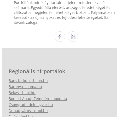
Portfóliónk minőségi tartalmat jelent minden olvasó
számára. Egyedülálló elérést, országos lefedettséget és
változatos megjelenési lehetőséget biztosít. Folyamatosan
keressük az új irányokat és fejlődési lehetőségeket. Ez
jövőnk záloga.
Regionális hírportálok
Bács-Kiskun - baon.hu
Baranya - bama.hu
Békés - beol.hu
Borsod-Abaúj-Zemplén - boon.hu
Csongrád - delmagyar.hu
Dunaújváros - duol.hu
Fejér - feol.hu