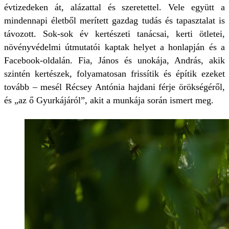
évtizedeken át, alázattal és szeretettel. Vele együtt a
mindennapi életből merített gazdag tudás és tapasztalat is
távozott. Sok-sok év kertészeti tanácsai, kerti ötletei,
növényvédelmi útmutatói kaptak helyet a honlapján és a
Facebook-oldalán. Fia, János és unokája, András, akik
szintén kertészek, folyamatosan frissítik és építik ezeket
tovább – mesél Récsey Antónia hajdani férje örökségéről,
és „az ő Gyurkájáról”, akit a munkája során ismert meg.