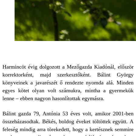
Harmincöt évig dolgozott a Mezőgazda Kiadónál, először
korrektorként, majd szerkesztőként. Bálint György
könyveinek a javarészét ő rendezte nyomda alá. Minden
egyes kötet olyan volt számukra, mintha a gyermekük
lenne – ebben nagyon hasonlítottak egymásra.
Bálint gazda 79, Antónia 53 éves volt, amikor 2001-ben
összeházasodtak. Békés, boldog éveket töltöttek együtt. A
feleség mindig arra törekedett, hogy a kertésznek semmire