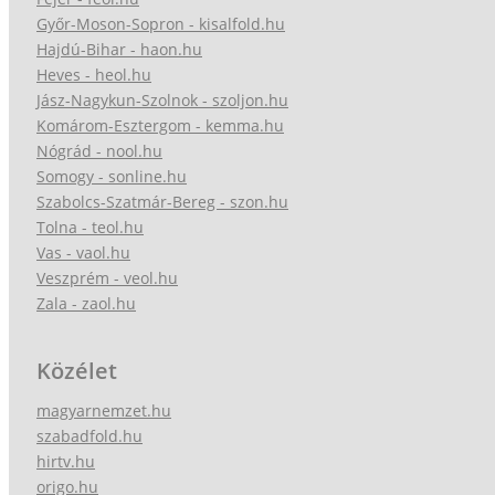
Győr-Moson-Sopron - kisalfold.hu
Hajdú-Bihar - haon.hu
Heves - heol.hu
Jász-Nagykun-Szolnok - szoljon.hu
Komárom-Esztergom - kemma.hu
Nógrád - nool.hu
Somogy - sonline.hu
Szabolcs-Szatmár-Bereg - szon.hu
Tolna - teol.hu
Vas - vaol.hu
Veszprém - veol.hu
Zala - zaol.hu
Közélet
magyarnemzet.hu
szabadfold.hu
hirtv.hu
origo.hu