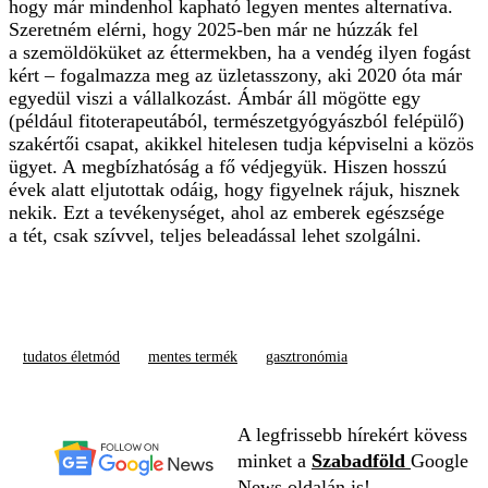
hogy már mindenhol kapható legyen mentes alternatíva.
Szeretném elérni, hogy 2025-ben már ne húzzák fel
a szemöldöküket az éttermekben, ha a vendég ilyen fogást
kért – fogalmazza meg az üzletasszony, aki 2020 óta már
egyedül viszi a vállalkozást. Ámbár áll mögötte egy
(például fitoterapeutából, természetgyó­gyász­ból felépülő)
szakértői csapat, akikkel hitelesen tudja képviselni a közös
ügyet. A megbízhatóság a fő védjegyük. Hiszen hosszú
évek alatt eljutottak odáig, hogy figyelnek rájuk, hisznek
nekik. Ezt a tevékenységet, ahol az emberek egészsége
a tét, csak szívvel, teljes beleadással lehet szolgálni.
tudatos életmód
mentes termék
gasztronómia
A legfrissebb hírekért kövess
minket a
Szabadföld
Google
News oldalán is!