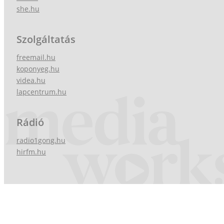
she.hu
Szolgáltatás
freemail.hu
koponyeg.hu
videa.hu
lapcentrum.hu
Rádió
radio1gong.hu
hirfm.hu