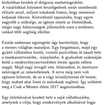
bioboltban kezdett el dolgozni marketingesként.
A vásárlókkal folytatott beszélgetések során szembesült
először azzal, milyen sokaknak fontos, hogy mentesen
tudjanak étkezni. Közvetlenül tapasztalta, hogy egyre
nagyobb a szüksége, az igénye ennek az életmódnak,
mégis nagy hiányosságok jellemzőek ezen a területen;
sokkal több segítség elkélne.
Ezután tudatosan egyengette úgy karrierútját, hogy
a mentes világban maradjon. Egy forgalmazó, majd egy
gyártó vállalathoz került, vezetői pozícióban itt tanult bele
a munkaszervezésbe, -irányításba. A gyakorlott szakmáján
belül a rendezvényszervezésben érezte igazán otthon
magát. Majd nagy levegőt vett, felmondott, és merészen
nekivágott az ismeretlennek. A terve még nem volt
egészen kiforrott, de az a vágy kristálytisztán élt benne,
hogy szabad akar lenni és másoknak segíteni. Így született
meg a Csak a Mentes ötlete 2017 augusztusában.
Egy üzlettársával kezdett bele a saját vállalkozásba,
amelynek a célja, hogy rendezvények alkalmával fogja