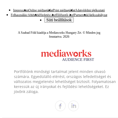
Impresszum
Online médiaajánlat
Print médiaajánlat
Adatvédelmi tájékoztató
Felhasználási feltételek
Hirdetési ászf
Előfizetői ászf
Partnereink
Játékszabályzat
Süti beállítások
A Szabad Föld kiadója a Mediaworks Hungary Zrt. © Minden jog
fenntartva. 2026
Portfóliónk minőségi tartalmat jelent minden olvasó
számára. Egyedülálló elérést, országos lefedettséget és
változatos megjelenési lehetőséget biztosít. Folyamatosan
keressük az új irányokat és fejlődési lehetőségeket. Ez
jövőnk záloga.