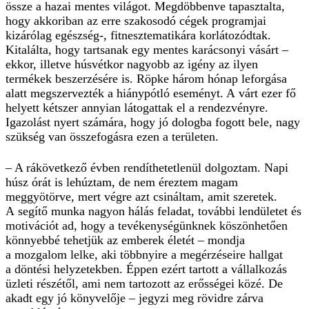
össze a hazai mentes világot. Megdöbbenve tapasztalta,
hogy akkoriban az erre szakosodó cégek programjai
kizárólag egészség-, fitnesztematikára korlátozódtak.
Kitalálta, hogy tartsanak egy mentes karácsonyi vásárt –
ekkor, illetve húsvétkor nagyobb az igény az ilyen
termékek beszerzésére is. Röpke három hónap leforgása
alatt megszervezték a hiánypótló eseményt. A várt ezer fő
helyett kétszer annyian látogattak el a rendezvényre.
Igazolást nyert számára, hogy jó dologba fogott bele, nagy
szükség van összefogásra ezen a területen.
– A rákövetkező évben rendíthetetlenül dolgoztam. Napi
húsz órát is lehúztam, de nem éreztem magam
meggyötörve, mert végre azt csináltam, amit szeretek.
A segítő munka nagyon hálás feladat, további lendületet és
motivációt ad, hogy a tevékenységünknek köszönhetően
könnyebbé tehetjük az emberek életét – mondja
a mozgalom lelke, aki többnyire a megérzéseire hallgat
a döntési helyzetekben. Éppen ezért tartott a vállalkozás
üzleti részétől, ami nem tartozott az erősségei közé. De
akadt egy jó könyvelője – jegyzi meg rövidre zárva