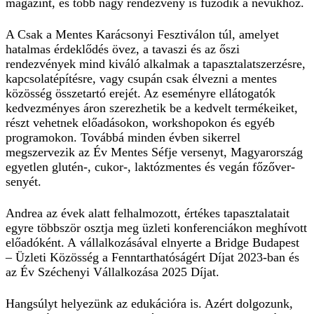
magazint, és több nagy rendezvény is fűződik a nevükhöz.
A Csak a Mentes Karácsonyi Fesztiválon túl, amelyet
hatalmas érdeklődés övez, a tavaszi és az őszi
rendezvények mind kiváló alkalmak a tapasztalatszerzésre,
kapcsolatépítésre, vagy csupán csak élvezni a mentes
közösség összetartó erejét. Az eseményre ellátogatók
kedvezményes áron szerezhetik be a kedvelt termékeiket,
részt vehetnek előadásokon, workshopokon és egyéb
programokon. Továbbá minden évben sikerrel
megszervezik az Év Mentes Séfje versenyt, Magyarország
egyetlen glutén-, cukor-, laktózmentes és vegán főzőver­
senyét.
Andrea az évek alatt felhalmozott, értékes tapasztalatait
egyre többször osztja meg üzleti konferenciákon meghívott
előadóként. A vállalkozásával elnyerte a Bridge Budapest
– Üzleti Közösség a Fenntarthatóságért Díjat 2023-ban és
az Év Széchenyi Vállalkozása 2025 Díjat.
Hangsúlyt helyezünk az edukációra is. Azért dolgozunk,