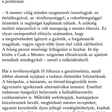
a problémát.
– A mentes világ minden szegmensét összefogjuk: az
ételallergiá­val, az -érzékenységgel, a cukorbetegséggel
érintettek is segítséget kaphatnak nálunk. A szükség
mellett népszerűvé is vált manapság a mentes étkezés. Ez
olyan szempontból előnyös számunkra, hogy
a megnövekedett igényre a gyártók, a forgalmazók
reagálnak, vagyis egyre több ilyen étel válik elérhetővé.
A bőség persze minőségi felhígulást is hozhat. Itt lép
közbe a Csak a Mentes: szigorúan ellenőrizzük az ajánlott
termékek mindegyikét – mesél a működésükről.
Bár a tevékenységük fő fókusza a gasztronómia, annál
többet akarnak nyújtani a tudatos életmódot folytatóknak.
A bőrápolás, a háztartás, az étrend-kiegészítők terén
úgyszintén igyekeznek alternatívákat mutatni. Emellett
tudatosan hangsúlyt helyeznek a hulladéktermelés
csökkentésére is. Működik webshopjuk, honlapjukon
közzétesznek bevált, megbízható mentes recepteket,
ugyanitt kereshetők ilyen jellegű vendéglátóhelyek, kiadtak