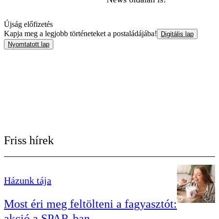
Újság előfizetés
Kapja meg a legjobb történeteket a postaládájába!
Digitális lap
Nyomtatott lap
Friss hírek
Házunk tája
Most éri meg feltölteni a fagyasztót:
akció a SPAR-ban