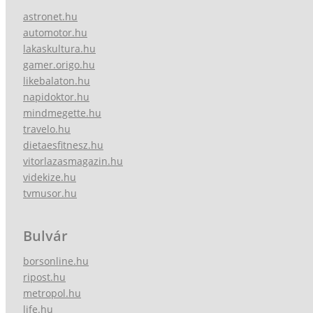
astronet.hu
automotor.hu
lakaskultura.hu
gamer.origo.hu
likebalaton.hu
napidoktor.hu
mindmegette.hu
travelo.hu
dietaesfitnesz.hu
vitorlazasmagazin.hu
videkize.hu
tvmusor.hu
Bulvár
borsonline.hu
ripost.hu
metropol.hu
life.hu