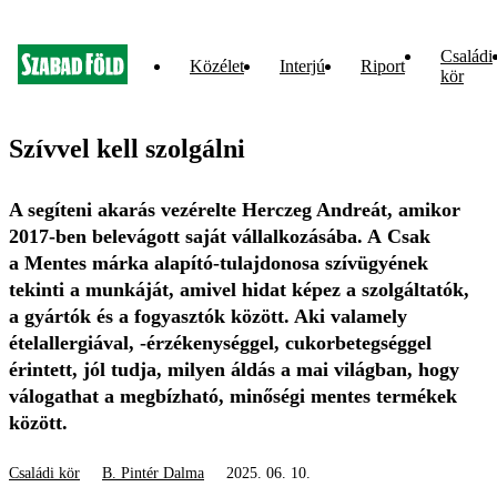
Családi
Közélet
Interjú
Riport
kör
Szívvel kell szolgálni
A segíteni akarás vezérelte Herczeg Andreát, amikor
2017-ben belevágott saját vállalkozásába. A Csak
a Mentes márka alapító-tulajdonosa szívügyének
tekinti a munkáját, amivel hidat képez a szolgáltatók,
a gyártók és a fogyasztók között. Aki valamely
ételallergiával, -érzékenységgel, cukorbetegséggel
érintett, jól tudja, milyen áldás a mai világban, hogy
válogathat a megbízható, minőségi mentes termékek
között.
Családi kör
B. Pintér Dalma
2025. 06. 10.