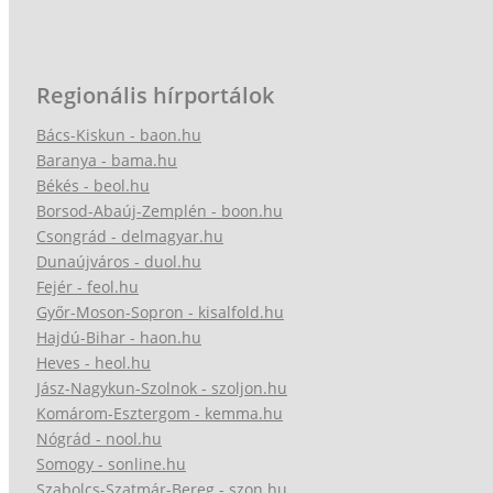
Regionális hírportálok
Bács-Kiskun - baon.hu
Baranya - bama.hu
Békés - beol.hu
Borsod-Abaúj-Zemplén - boon.hu
Csongrád - delmagyar.hu
Dunaújváros - duol.hu
Fejér - feol.hu
Győr-Moson-Sopron - kisalfold.hu
Hajdú-Bihar - haon.hu
Heves - heol.hu
Jász-Nagykun-Szolnok - szoljon.hu
Komárom-Esztergom - kemma.hu
Nógrád - nool.hu
Somogy - sonline.hu
Szabolcs-Szatmár-Bereg - szon.hu