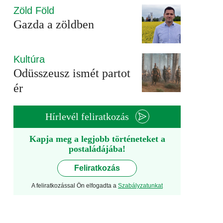
Zöld Föld
Gazda a zöldben
Kultúra
Odüsszeusz ismét partot
ér
Hírlevél feliratkozás
Kapja meg a legjobb történeteket a
postaládájába!
Feliratkozás
A feliratkozással Ön elfogadta a
Szabályzatunkat