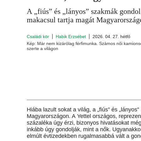
A „fiús” és „lányos” szakmák gondo
makacsul tartja magát Magyarország
Családi kör
Habik Erzsébet
2026. 04. 27. hétfő
Kép: Már nem kizárólag férfimunka. Számos női kamionso
szerte a világon
Hiába lazult sokat a világ, a „fiús” és „lány
Magyarországon. A Yettel országos, reprezent
százaléka úgy érzi, bizonyos hivatásokat még
inkább úgy gondolják, mint a nők. Ugyanakko
elmúlt évtizedekben rugalmasabbá vált a go