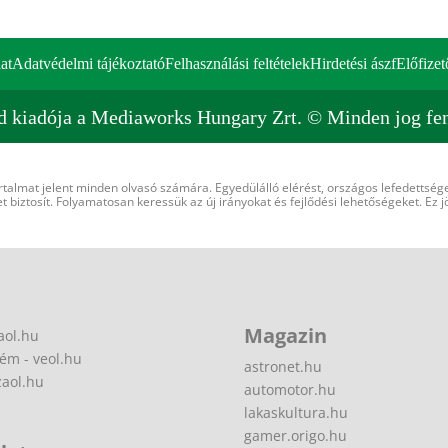
at
Adatvédelmi tájékoztató
Felhasználási feltételek
Hirdetési ászf
Előfizet
d kiadója a Mediaworks Hungary Zrt. © Minden jog fen
rtalmat jelent minden olvasó számára. Egyedülálló elérést, országos lefedettsége
 biztosít. Folyamatosan keressük az új irányokat és fejlődési lehetőségeket. Ez j
Magazin
aol.hu
ém - veol.hu
astronet.hu
zaol.hu
automotor.hu
lakaskultura.hu
gamer.origo.hu