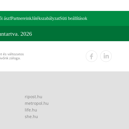
ői ászf
Partnereink
Játékszabályzat
Süti beállítások
ntartva. 2026
t és változatos
övőnk záloga.
ripost.hu
metropol.hu
life.hu
she.hu