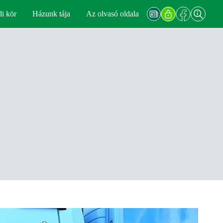
di kör
Házunk tája
Az olvasó oldala