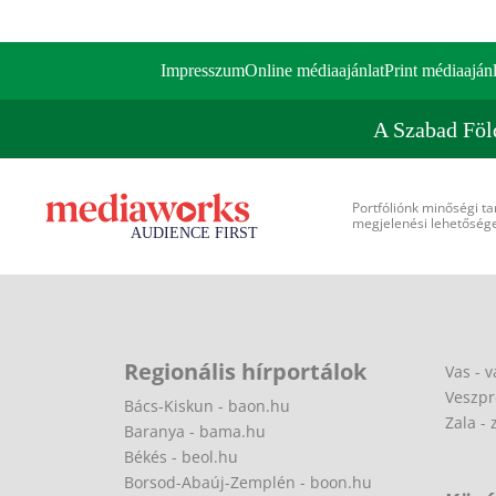
Impresszum
Online médiaajánlat
Print médiaajánl
A Szabad Föl
Portfóliónk minőségi ta
megjelenési lehetőséget
Regionális hírportálok
Vas - v
Veszpr
Bács-Kiskun - baon.hu
Zala - 
Baranya - bama.hu
Békés - beol.hu
Borsod-Abaúj-Zemplén - boon.hu