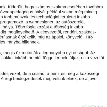
lnek. Kiderült, hogy számos szakma esetében továbbra
z óvodapedagógus pályát például­ sokan még mindig
en több műszaki és technológiai területet inkább
 a programozó, a webdesigner, az autószerelő,
ai pálya. Több foglalkozást a többség inkább
ig megfigyelhető. A cégvezetői, rendőri, szakács-
érfiasnak érzékelik, míg az ápolói, könyvelői, HR-,
ies irányba billennek.
ák, mégis ők mutatják a legnagyobb nyitottságot. Az
sokkal inkább nemtől függetlennek látják, és a vezetői
lődés vezet, de a család, a pénz és még a közösségi
? A régi beidegződések még velünk élnek, de a jövő