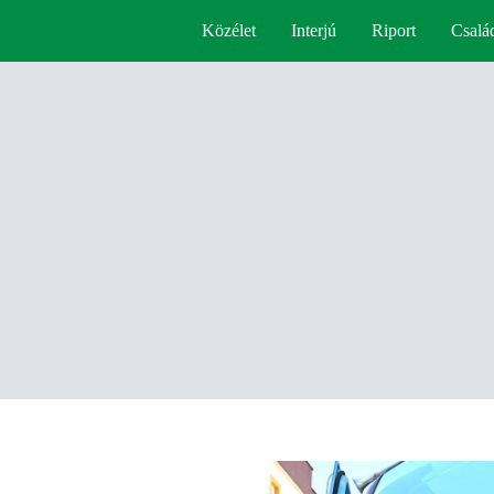
Közélet
Interjú
Riport
Csalá