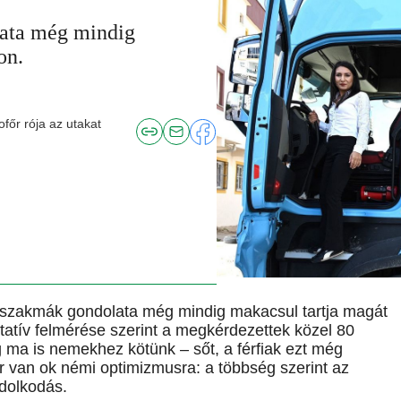
lata még mindig
on.
főr rója az utakat
os” szakmák gondolata még mindig makacsul tartja magát
atív felmérése szerint a megkérdezettek közel 80
 ma is nemekhez kötünk – sőt, a férfiak ezt még
r van ok némi optimizmusra: a többség szerint az
ndolkodás.