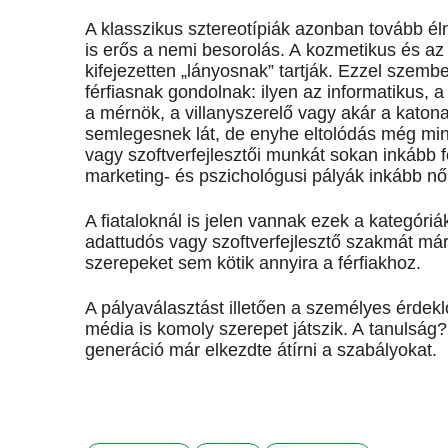
A klasszikus sztereotípiák azonban tovább é
is erős a nemi besorolás. A kozmetikus és a
kifejezetten „lányosnak” tartják. Ezzel szemb
férfiasnak gondolnak: ilyen az informatikus,
a mérnök, a villanyszerelő vagy akár a katon
semlegesnek lát, de enyhe eltolódás még mind
vagy szoftverfejlesztői munkát sokan inkább f
marketing- és pszichológusi pályák inkább nő
A fiataloknál is jelen vannak ezek a kategóri
adattudós vagy szoftverfejlesztő szakmát már 
szerepeket sem kötik annyira a férfiakhoz.
A pályaválasztást illetően a személyes érdek
média is komoly szerepet játszik. A tanulság
generáció már elkezdte átírni a szabályokat.