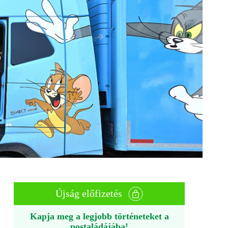
Újság előfizetés
Kapja meg a legjobb történeteket a
postaládájába!