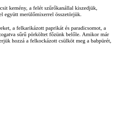
sit kemény, a felét szűrőkanállal kiszedjük,
vel együtt merülőmixerrel összetörjük.
ket, a felkarikázott paprikát és paradicsomot, a
zogatva sűrű pörköltet főzünk belőle. Amikor már
erjük hozzá a felkockázott csülköt meg a babpürét,