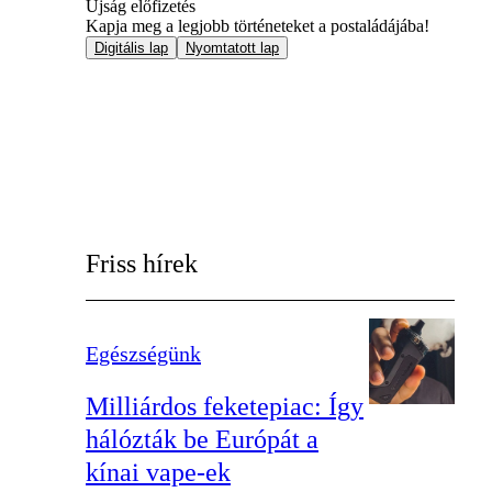
Újság előfizetés
Kapja meg a legjobb történeteket a postaládájába!
Digitális lap
Nyomtatott lap
Friss hírek
Egészségünk
Milliárdos feketepiac: Így
hálózták be Európát a
kínai vape-ek