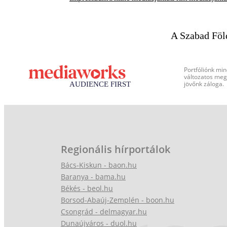
A Szabad Föl
Portfóliónk min
változatos megj
jövőnk záloga.
Regionális hírportálok
Bács-Kiskun - baon.hu
Baranya - bama.hu
Békés - beol.hu
Borsod-Abaúj-Zemplén - boon.hu
Csongrád - delmagyar.hu
Dunaújváros - duol.hu