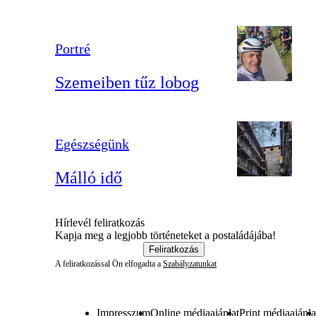
Portré
Szemeiben tűz lobog
Egészségünk
Málló idő
Hírlevél feliratkozás
Kapja meg a legjobb történeteket a postaládájába!
Feliratkozás
A feliratkozással Ön elfogadta a
Szabályzatunkat
Impresszum
Online médiaajánlat
Print médiaajánla