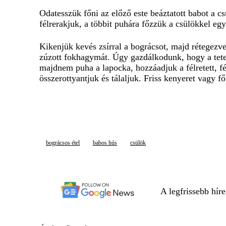
Odatesszük főni az előző este beáztatott babot a c
félrerakjuk, a többit puhára főzzük a csülökkel eg
Kikenjük kevés zsírral a bográcsot, majd rétegezve
zúzott fokhagymát. Úgy gazdálkodunk, hogy a tetej
majdnem puha a lapocka, hozzáadjuk a félretett, f
összerottyantjuk és tálaljuk. Friss kenyeret vagy 
bográcsos étel
babos hús
csülök
A legfrissebb hír