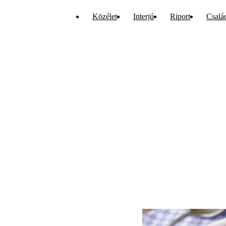
Közélet
Interjú
Riport
Csalá