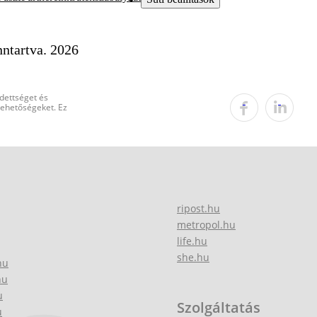
ntartva. 2026
edettséget és
 lehetőségeket. Ez
ripost.hu
metropol.hu
life.hu
she.hu
hu
hu
u
Szolgáltatás
u