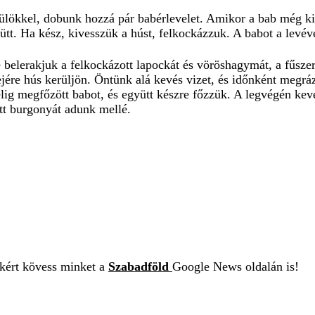
sülökkel, dobunk hozzá pár babérlevelet. Amikor a bab még kic
yütt. Ha kész, kivesszük a húst, felkockázzuk. A babot a levé
 belerakjuk a felkockázott lapockát és vöröshagymát, a fűszere
ére hús kerüljön. Öntünk alá kevés vizet, és időnként megrá
élig megfőzött babot, és együtt készre főzzük. A legvégén kev
főtt burgonyát adunk mellé.
ekért kövess minket a
Szabadföld
Google News oldalán is!