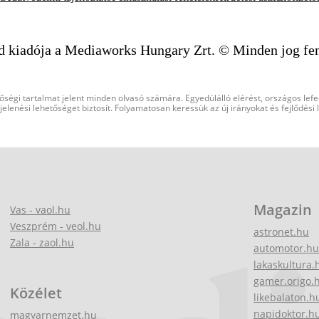
d kiadója a Mediaworks Hungary Zrt. © Minden jog fen
őségi tartalmat jelent minden olvasó számára. Egyedülálló elérést, országos lef
elenési lehetőséget biztosít. Folyamatosan keressük az új irányokat és fejlődési
Magazin
Vas - vaol.hu
Veszprém - veol.hu
astronet.hu
Zala - zaol.hu
automotor.hu
lakaskultura.
gamer.origo.
Közélet
likebalaton.h
napidoktor.h
magyarnemzet.hu