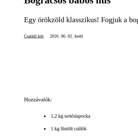
Bográcsos babos hús
Egy örökzöld klasszikus! Fogjuk a bogr
Családi kör
2026. 06. 02. kedd
Hozzávalók:
1,2 kg sertéslapocka
1 kg füstölt csülök