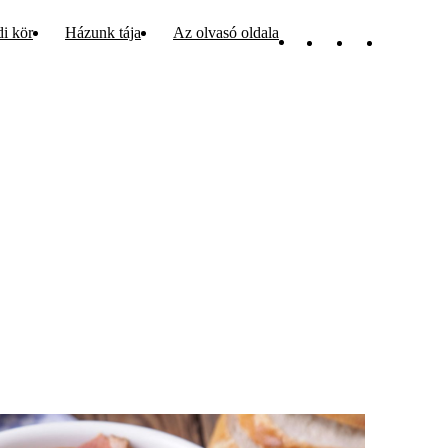
di kör
Házunk tája
Az olvasó oldala