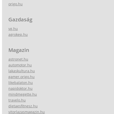
origo.hu
Gazdaság
vg.hu
agrokep.hu
Magazin
astronet.hu
automotor.hu
lakaskultura.hu
gamer.origo.hu
likebalaton.hu
napidoktor.hu
mindmegette.hu
travelo.hu
dietaesfitnesz.hu
vitorlazasmagazin.hu