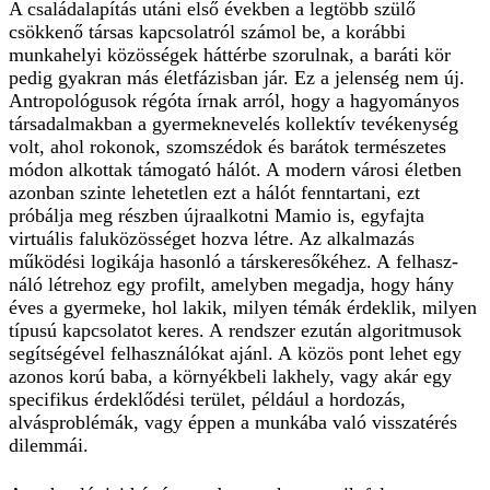
A családalapítás utáni első években a legtöbb szülő
csökkenő társas kapcsolatról számol be, a korábbi
munkahelyi közösségek háttérbe szorulnak, a baráti kör
pedig gyakran más életfázisban jár. Ez a jelenség nem új.
Antropológusok régóta írnak arról, hogy a hagyományos
társadalmakban a gyermeknevelés kollektív tevékenység
volt, ahol rokonok, szomszédok és barátok természetes
módon alkottak támogató hálót. A modern városi életben
azonban szinte lehetetlen ezt a hálót fenntartani, ezt
próbálja meg részben újraalkotni Mamio is, egyfajta
virtuális faluközösséget hozva létre. Az alkalmazás
működési logikája hasonló a társkeresőkéhez. A felhasz­
náló létrehoz egy profilt, amelyben megadja, hogy hány
éves a gyermeke, hol lakik, milyen témák érdeklik, milyen
típusú kapcsolatot keres. A rendszer ezután algoritmusok
segítségével felhasználókat ajánl. A közös pont lehet egy
azonos korú baba, a környékbeli lakhely, vagy akár egy
specifikus érdeklődési terület, például a hordozás,
alvásproblémák, vagy éppen a munkába való visszatérés
dilemmái.