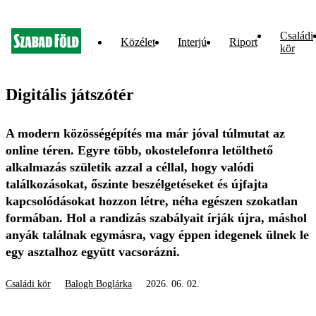
Családi
Közélet
Interjú
Riport
kör
Digitális játszótér
A modern közösségépítés ma már jóval túlmutat az
online téren. Egyre több, okostelefonra letölthető
alkalmazás születik azzal a céllal, hogy valódi
találkozásokat, őszinte beszélgetéseket és újfajta
kapcsolódásokat hozzon létre, néha egészen szokatlan
formában. Hol a randizás szabályait írják újra, máshol
anyák találnak egymásra, vagy éppen idegenek ülnek le
egy asztalhoz együtt vacsorázni.
Családi kör
Balogh Boglárka
2026. 06. 02.