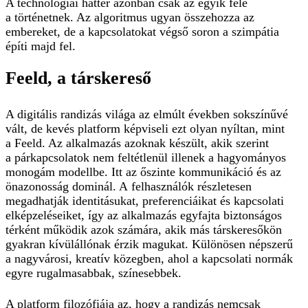
A technológiai háttér azonban csak az egyik fele
a történetnek. Az algoritmus ugyan összehozza az
embereket, de a kapcsolatokat végső soron a szimpátia
építi majd fel.
Feeld, a társkereső
A digitális randizás világa az elmúlt években sokszínűvé
vált, de kevés platform képviseli ezt olyan nyíltan, mint
a Feeld. Az alkalmazás azoknak készült, akik szerint
a párkapcsolatok nem feltétlenül illenek a hagyományos
monogám modellbe. Itt az őszinte kommunikáció és az
önazonosság dominál. A felhasználók részletesen
megadhatják identitásukat, preferenciáikat és kapcsolati
elképzeléseiket, így az alkalmazás egyfajta biztonságos
térként működik azok számára, akik más társkeresőkön
gyakran kívülállónak érzik magukat. Különösen népszerű
a nagyvárosi, kreatív közegben, ahol a kapcsolati normák
egyre rugalmasabbak, színesebbek.
A platform filozófiája az, hogy a randizás nemcsak