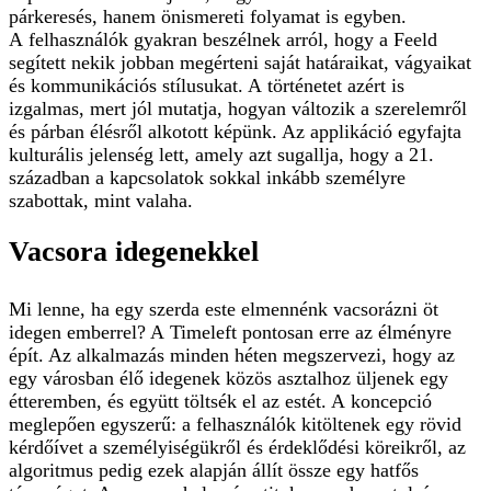
párkeresés, hanem önismereti folyamat is egyben.
A felhasználók gyakran beszélnek arról, hogy a Feeld
segített nekik jobban megérteni saját határaikat, vágyaikat
és kommunikációs stílusukat. A történetet azért is
izgalmas, mert jól mutatja, hogyan változik a szerelemről
és párban élésről alkotott képünk. Az applikáció egyfajta
kulturális jelenség lett, amely azt sugallja, hogy a 21.
században a kapcsolatok sokkal inkább személyre
szabottak, mint valaha.
Vacsora idegenekkel
Mi lenne, ha egy szerda este elmennénk vacsorázni öt
idegen emberrel? A Timeleft pontosan erre az élményre
épít. Az alkalmazás minden héten megszervezi, hogy az
egy városban élő idegenek közös asztalhoz üljenek egy
étteremben, és együtt töltsék el az estét. A koncepció
meglepően egyszerű: a felhasználók kitöltenek egy rövid
kérdőívet a személyiségükről és érdeklődési köreikről, az
algoritmus pedig ezek alapján állít össze egy hatfős