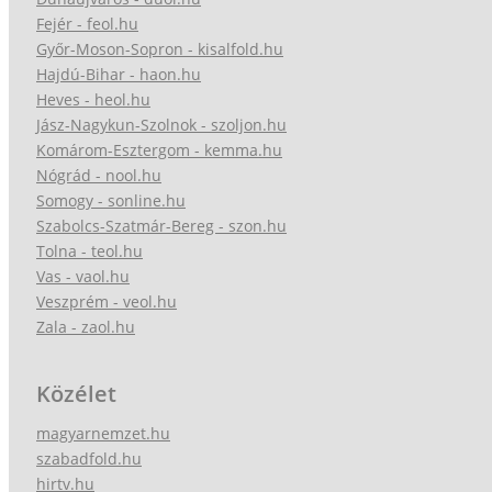
Fejér - feol.hu
Győr-Moson-Sopron - kisalfold.hu
Hajdú-Bihar - haon.hu
Heves - heol.hu
Jász-Nagykun-Szolnok - szoljon.hu
Komárom-Esztergom - kemma.hu
Nógrád - nool.hu
Somogy - sonline.hu
Szabolcs-Szatmár-Bereg - szon.hu
Tolna - teol.hu
Vas - vaol.hu
Veszprém - veol.hu
Zala - zaol.hu
Közélet
magyarnemzet.hu
szabadfold.hu
hirtv.hu