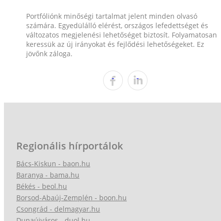
Portfóliónk minőségi tartalmat jelent minden olvasó
számára. Egyedülálló elérést, országos lefedettséget és
változatos megjelenési lehetőséget biztosít. Folyamatosan
keressük az új irányokat és fejlődési lehetőségeket. Ez
jövőnk záloga.
Regionális hírportálok
Bács-Kiskun - baon.hu
Baranya - bama.hu
Békés - beol.hu
Borsod-Abaúj-Zemplén - boon.hu
Csongrád - delmagyar.hu
Dunaújváros - duol.hu