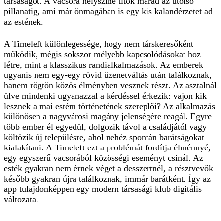
társaságot. A vacsora helyszíne titok marad az utolsó
pillanatig, ami már önmagában is egy kis kalandérzetet ad
az estének.
A Timeleft különlegessége, hogy nem társkeresőként
működik, mégis sokszor mélyebb kapcsolódásokat hoz
létre, mint a klasszikus randialkalmazások. Az emberek
ugyanis nem egy-egy rövid üzenetváltás után találkoznak,
hanem rögtön közös élményben vesznek részt. Az asztalnál
ülve mindenki ugyanazzal a kérdéssel érkezik: vajon kik
lesznek a mai estém történetének szereplői? Az alkalmazás
különösen a nagyvárosi magány jelenségére reagál. Egyre
több ember él egyedül, dolgozik távol a családjától vagy
költözik új településre, ahol nehéz spontán barátságokat
kialakítani. A Timeleft ezt a problémát fordítja élménnyé,
egy egyszerű vacsorából közösségi eseményt csinál. Az
esték gyakran nem érnek véget a desszertnél, a résztvevők
később gyakran újra találkoznak, immár barátként. Így az
app tulajdonképpen egy modern társasági klub digitális
változata.