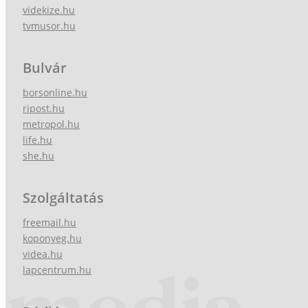
videkize.hu
tvmusor.hu
Bulvár
borsonline.hu
ripost.hu
metropol.hu
life.hu
she.hu
Szolgáltatás
freemail.hu
koponyeg.hu
videa.hu
lapcentrum.hu