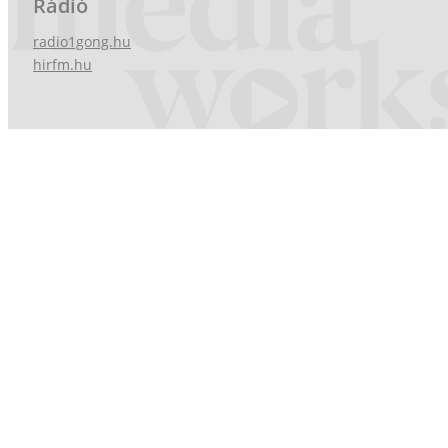
Rádió
radio1gong.hu
hirfm.hu