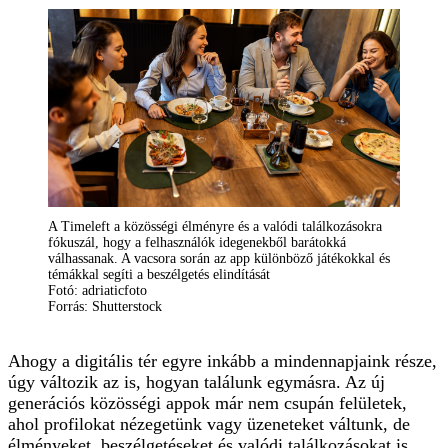
A Timeleft a közösségi élményre és a valódi találkozásokra
fókuszál, hogy a felhasználók idegenekből barátokká
válhassanak. A vacsora során az app különböző játékokkal és
témákkal segíti a beszélgetés elindítását
Fotó: adriaticfoto
Forrás: Shutterstock
Ahogy a digitális tér egyre inkább a mindennapjaink része,
úgy változik az is, hogyan találunk egymásra. Az új
generációs közösségi appok már nem csupán felületek,
ahol profilokat nézegetünk vagy üzeneteket váltunk, de
élményeket, beszélgetéseket és valódi találkozásokat is