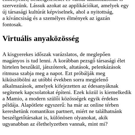
szervezünk. Lássuk azokat az applikációkat, amelyek egy
új társasági kultúrát képviselnek, ahol a nyitottság,
a kíváncsiság és a személyes élmények az igazán
fontosak.
Virtuális anyaközösség
A kisgyerekes időszak varázslatos, de meglepően
magányos is tud lenni. A korábban pezsgő társasági élet
hirtelen beszűkül, játszóterek, altatások, pelenkázások
ritmusa szabja meg a napot. Ezt próbálják meg
kiküszöbölni az utóbbi években sorra megjelenő
alkalmazások, amelyek kifejezetten az édesanyáknak
segítenek kapcsolatokat építeni. Ezek közül is kiemelkedik
a Mamio, a modern szülői közösségek egyik érdekes
példája. Alapötlete egyszerű: ha már az online térben
kereshetünk romantikus partnert, miért ne találhatnánk
beszélgetőtársakat is, különösen olyanokat, akik
ugyanabban az élethelyzetben vannak, mint mi?