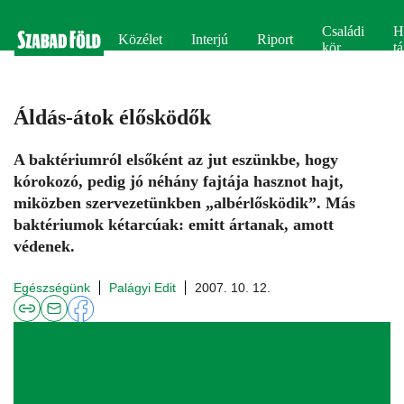
Családi
H
Közélet
Interjú
Riport
kör
tá
Áldás-átok élősködők
A baktériumról elsőként az jut eszünkbe, hogy
kórokozó, pedig jó néhány fajtája hasznot hajt,
miközben szervezetünkben „albérlősködik”. Más
baktériumok kétarcúak: emitt ártanak, amott
védenek.
Egészségünk
Palágyi Edit
2007. 10. 12.