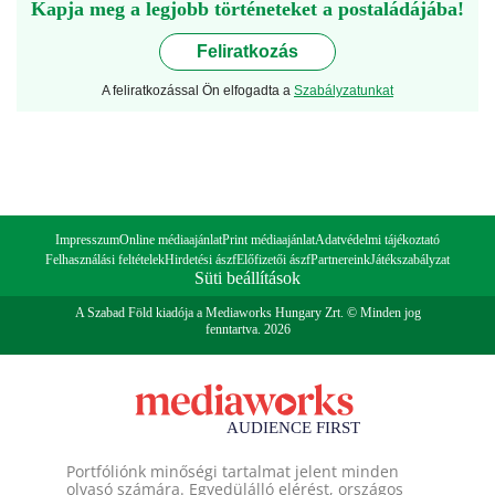
Kapja meg a legjobb történeteket a postaládájába!
Feliratkozás
A feliratkozással Ön elfogadta a
Szabályzatunkat
Impresszum
Online médiaajánlat
Print médiaajánlat
Adatvédelmi tájékoztató
Felhasználási feltételek
Hirdetési ászf
Előfizetői ászf
Partnereink
Játékszabályzat
Süti beállítások
A Szabad Föld kiadója a Mediaworks Hungary Zrt. © Minden jog
fenntartva. 2026
Portfóliónk minőségi tartalmat jelent minden
olvasó számára. Egyedülálló elérést, országos