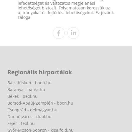
lefedettséget és változatos megjelenési
lehetőséget biztosít. Folyamatosan keressük az
új irányokat és fejlődési lehetőségeket. Ez jövőnk
záloga.
Regionális hírportálok
Bács-Kiskun - baon.hu
Baranya - bama.hu
Békés - beol.hu
Borsod-Abaúj-Zemplén - boon.hu
Csongrád - delmagyar.hu
Dunaújváros - duol.hu
Fejér - feol.hu
Győr-Moson-Sopron - kisalfold.hu