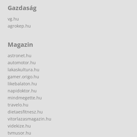
Gazdaság
vg.hu
agrokep.hu
Magazin
astronet.hu
automotor.hu
lakaskultura.hu
gamer.origo.hu
likebalaton.hu
napidoktor.hu
mindmegette.hu
travelo.hu
dietaesfitnesz.hu
vitorlazasmagazin.hu
videkize.hu
tvmusor.hu