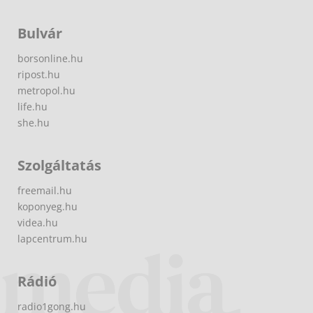
Bulvár
borsonline.hu
ripost.hu
metropol.hu
life.hu
she.hu
Szolgáltatás
freemail.hu
koponyeg.hu
videa.hu
lapcentrum.hu
Rádió
radio1gong.hu