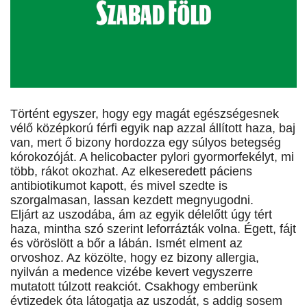
Történt egyszer, hogy egy magát egészségesnek
vélő középkorú férfi egyik nap azzal állított haza, baj
van, mert ő bizony hordozza egy súlyos betegség
kórokozóját. A helicobacter pylori gyormorfekélyt, mi
több, rákot okozhat. Az elkeseredett páciens
antibiotikumot kapott, és mivel szedte is
szorgalmasan, lassan kezdett megnyugodni.
Eljárt az uszodába, ám az egyik délelőtt úgy tért
haza, mintha szó szerint leforrázták volna. Égett, fájt
és vöröslött a bőr a lábán. Ismét elment az
orvoshoz. Az közölte, hogy ez bizony allergia,
nyilván a medence vizébe kevert vegyszerre
mutatott túlzott reakciót. Csakhogy emberünk
évtizedek óta látogatja az uszodát, s addig sosem