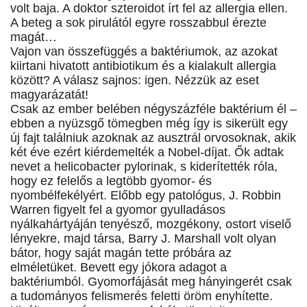
volt baja. A doktor szteroidot írt fel az allergia ellen.
A beteg a sok pirulától egyre rosszabbul érezte
magát…
Vajon van összefüggés a baktériumok, az azokat
kiirtani hivatott antibiotikum és a kialakult allergia
között? A válasz sajnos: igen. Nézzük az eset
magyarázatát!
Csak az ember belében négyszázféle baktérium él –
ebben a nyüzsgő tömegben még így is sikerült egy
új fajt találniuk azoknak az ausztrál orvosoknak, akik
két éve ezért kiérdemelték a Nobel-díjat. Ők adtak
nevet a helicobacter pylorinak, s kiderítették róla,
hogy ez felelős a legtöbb gyomor- és
nyombélfekélyért. Előbb egy patológus, J. Robbin
Warren figyelt fel a gyomor gyulladásos
nyálkahártyáján tenyésző, mozgékony, ostort viselő
lényekre, majd társa, Barry J. Marshall volt olyan
bátor, hogy saját magán tette próbára az
elméletüket. Bevett egy jókora adagot a
baktériumból. Gyomorfájását meg hányingerét csak
a tudományos felismerés feletti öröm enyhítette.