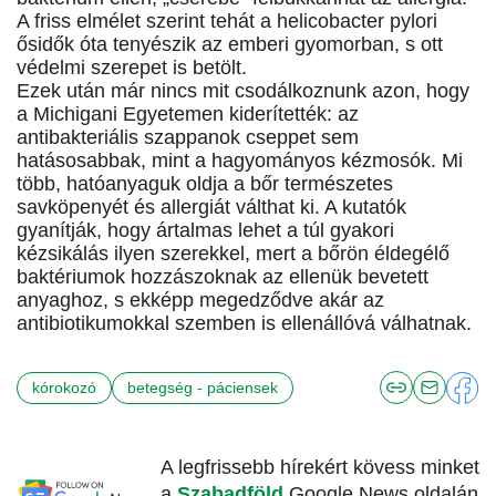
A friss elmélet szerint tehát a helicobacter pylori
ősidők óta tenyészik az emberi gyomorban, s ott
védelmi szerepet is betölt.
Ezek után már nincs mit csodálkoznunk azon, hogy
a Michigani Egyetemen kiderítették: az
antibakteriális szappanok cseppet sem
hatásosabbak, mint a hagyományos kézmosók. Mi
több, hatóanyaguk oldja a bőr természetes
savköpenyét és allergiát válthat ki. A kutatók
gyanítják, hogy ártalmas lehet a túl gyakori
kézsikálás ilyen szerekkel, mert a bőrön éldegélő
baktériumok hozzászoknak az ellenük bevetett
anyaghoz, s ekképp megedződve akár az
antibiotikumokkal szemben is ellenállóvá válhatnak.
kórokozó
betegség - páciensek
A legfrissebb hírekért kövess minket
a
Szabadföld
Google News oldalán