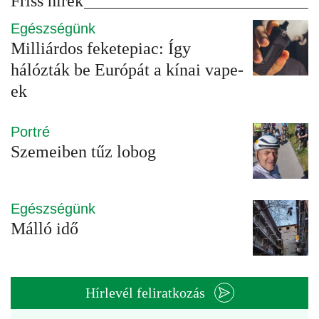
Friss hírek
Egészségünk
Milliárdos feketepiac: Így
hálózták be Európát a kínai vape-
ek
Portré
Szemeiben tűz lobog
Egészségünk
Málló idő
Hírlevél feliratkozás