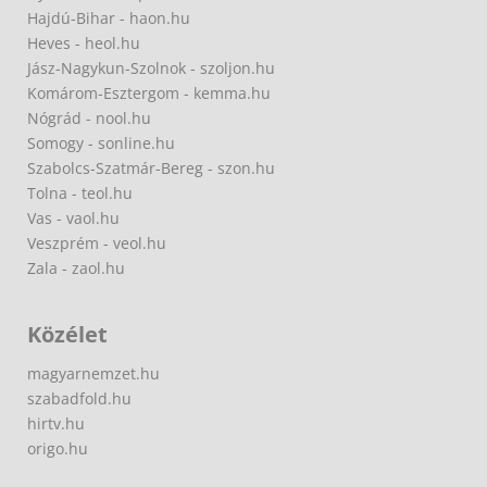
Hajdú-Bihar - haon.hu
Heves - heol.hu
Jász-Nagykun-Szolnok - szoljon.hu
Komárom-Esztergom - kemma.hu
Nógrád - nool.hu
Somogy - sonline.hu
Szabolcs-Szatmár-Bereg - szon.hu
Tolna - teol.hu
Vas - vaol.hu
Veszprém - veol.hu
Zala - zaol.hu
Közélet
magyarnemzet.hu
szabadfold.hu
hirtv.hu
origo.hu