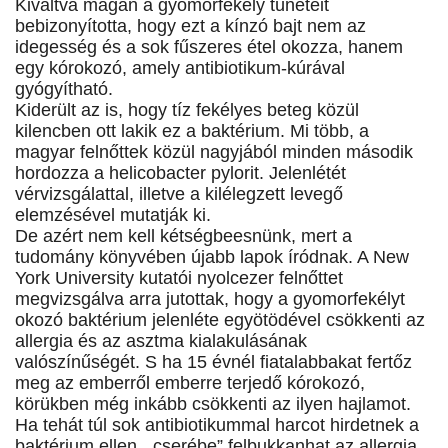
Kiváltva magán a gyomorfekély tüneteit
bebizonyította, hogy ezt a kínzó bajt nem az
idegesség és a sok fűszeres étel okozza, hanem
egy kórokozó, amely antibiotikum-kúrával
gyógyítható.
Kiderült az is, hogy tíz fekélyes beteg közül
kilencben ott lakik ez a baktérium. Mi több, a
magyar felnőttek közül nagyjából minden második
hordozza a helicobacter pylorit. Jelenlétét
vérvizsgálattal, illetve a kilélegzett levegő
elemzésével mutatják ki.
De azért nem kell kétségbeesnünk, mert a
tudomány könyvében újabb lapok íródnak. A New
York University kutatói nyolcezer felnőttet
megvizsgálva arra jutottak, hogy a gyomorfekélyt
okozó baktérium jelenléte egyötödével csökkenti az
allergia és az asztma kialakulásának
valószínűségét. S ha 15 évnél fiatalabbakat fertőz
meg az emberről emberre terjedő kórokozó,
körükben még inkább csökkenti az ilyen hajlamot.
Ha tehát túl sok antibiotikummal harcot hirdetnek a
baktérium ellen, „cserébe” felbukkanhat az allergia.