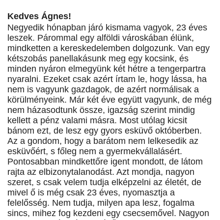
Kedves Ágnes!
Negyedik hónapban járó kismama vagyok, 23 éves
leszek. Párommal egy alföldi városkában élünk,
mindketten a kereskedelemben dolgozunk. Van egy
kétszobás panellakásunk meg egy kocsink, és
minden nyáron elmegyünk két hétre a tengerpartra
nyaralni. Ezeket csak azért írtam le, hogy lássa, ha
nem is vagyunk gazdagok, de azért normálisak a
körülményeink. Már két éve együtt vagyunk, de még
nem házasodtunk össze, igazság szerint mindig
kellett a pénz valami másra. Most utólag kicsit
bánom ezt, de lesz egy gyors esküvő októberben.
Az a gondom, hogy a barátom nem lelkesedik az
esküvőért, s főleg nem a gyermekvállalásért.
Pontosabban mindkettőre igent mondott, de látom
rajta az elbizonytalanodást. Azt mondja, nagyon
szeret, s csak velem tudja elképzelni az életét, de
mivel ő is még csak 23 éves, nyomasztja a
felelősség. Nem tudja, milyen apa lesz, fogalma
sincs, mihez fog kezdeni egy csecsemővel. Nagyon