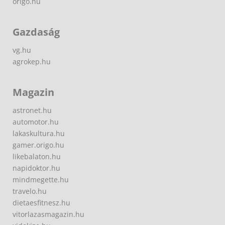
origo.hu
Gazdaság
vg.hu
agrokep.hu
Magazin
astronet.hu
automotor.hu
lakaskultura.hu
gamer.origo.hu
likebalaton.hu
napidoktor.hu
mindmegette.hu
travelo.hu
dietaesfitnesz.hu
vitorlazasmagazin.hu