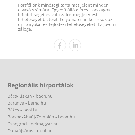
Portfóliónk minőségi tartalmat jelent minden
olvasó számára. Egyedülálló elérést, országos
lefedettséget és változatos megjelenési
lehetőséget biztosít. Folyamatosan keressük az
új irányokat és fejlődési lehetőségeket. Ez jövőnk
záloga.
Regionális hírportálok
Bács-Kiskun - baon.hu
Baranya - bama.hu
Békés - beol.hu
Borsod-Abaúj-Zemplén - boon.hu
Csongrád - delmagyar.hu
Dunaújváros - duol.hu