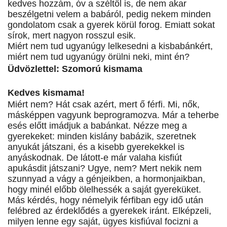
kedves hozzám, óv a széltől is, de nem akar
beszélgetni velem a babáról, pedig nekem minden
gondolatom csak a gyerek körül forog. Emiatt sokat
sírok, mert nagyon rosszul esik.
Miért nem tud ugyanúgy lelkesedni a kisbabánkért,
miért nem tud ugyanúgy örülni neki, mint én?
Üdvözlettel: Szomorú kismama
Kedves kismama!
Miért nem? Hát csak azért, mert ő férfi. Mi, nők,
másképpen vagyunk beprogramozva. Már a teherbe
esés előtt imádjuk a babánkat. Nézze meg a
gyerekeket: minden kislány babázik, szeretnek
anyukát játszani, és a kisebb gyerekekkel is
anyáskodnak. De látott-e már valaha kisfiút
apukásdit játszani? Ugye, nem? Mert nekik nem
szunnyad a vágy a génjeikben, a hormonjaikban,
hogy minél előbb ölelhessék a saját gyereküket.
Más kérdés, hogy némelyik férfiban egy idő után
felébred az érdeklődés a gyerekek iránt. Elképzeli,
milyen lenne egy saját, ügyes kisfiúval focizni a