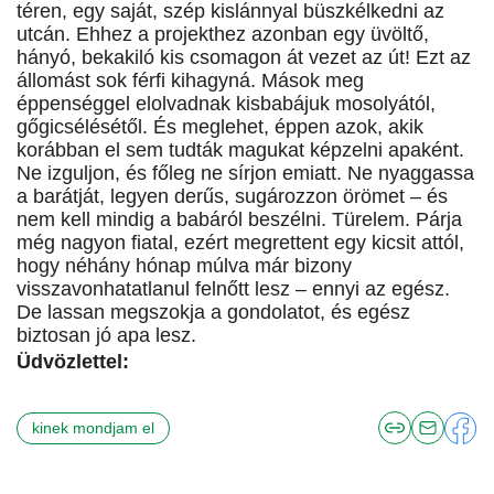
téren, egy saját, szép kislánnyal büszkélkedni az
utcán. Ehhez a projekthez azonban egy üvöltő,
hányó, bekakiló kis csomagon át vezet az út! Ezt az
állomást sok férfi kihagyná. Mások meg
éppenséggel elolvadnak kisbabájuk mosolyától,
gőgicsélésétől. És meglehet, éppen azok, akik
korábban el sem tudták magukat képzelni apaként.
Ne izguljon, és főleg ne sírjon emiatt. Ne nyaggassa
a barátját, legyen derűs, sugározzon örömet – és
nem kell mindig a babáról beszélni. Türelem. Párja
még nagyon fiatal, ezért megrettent egy kicsit attól,
hogy néhány hónap múlva már bizony
visszavonhatatlanul felnőtt lesz – ennyi az egész.
De lassan megszokja a gondolatot, és egész
biztosan jó apa lesz.
Üdvözlettel:
kinek mondjam el