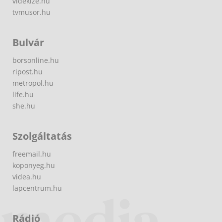
videkize.hu
tvmusor.hu
Bulvár
borsonline.hu
ripost.hu
metropol.hu
life.hu
she.hu
Szolgáltatás
freemail.hu
koponyeg.hu
videa.hu
lapcentrum.hu
Rádió