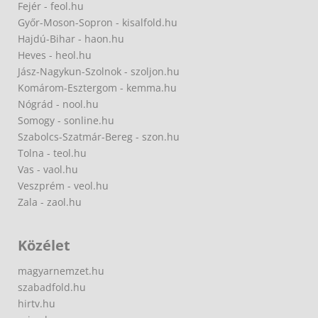
Fejér - feol.hu
Győr-Moson-Sopron - kisalfold.hu
Hajdú-Bihar - haon.hu
Heves - heol.hu
Jász-Nagykun-Szolnok - szoljon.hu
Komárom-Esztergom - kemma.hu
Nógrád - nool.hu
Somogy - sonline.hu
Szabolcs-Szatmár-Bereg - szon.hu
Tolna - teol.hu
Vas - vaol.hu
Veszprém - veol.hu
Zala - zaol.hu
Közélet
magyarnemzet.hu
szabadfold.hu
hirtv.hu