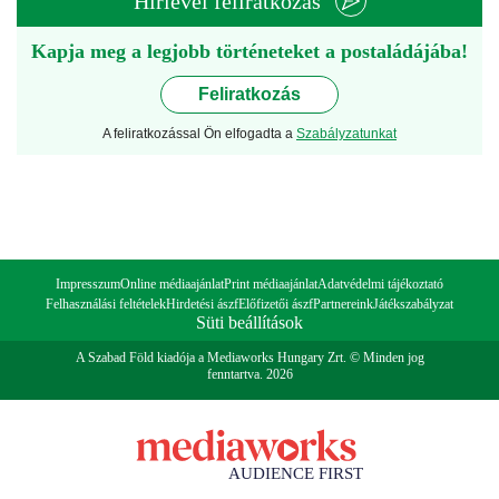
Hírlevél feliratkozás
Kapja meg a legjobb történeteket a postaládájába!
Feliratkozás
A feliratkozással Ön elfogadta a
Szabályzatunkat
Impresszum
Online médiaajánlat
Print médiaajánlat
Adatvédelmi tájékoztató
Felhasználási feltételek
Hirdetési ászf
Előfizetői ászf
Partnereink
Játékszabályzat
Süti beállítások
A Szabad Föld kiadója a Mediaworks Hungary Zrt. © Minden jog
fenntartva. 2026