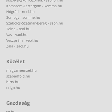
Jász-Nagykun-Szolnok - szoljon.hu
Komárom-Esztergom - kemma.hu
Nógrád - nool.hu
Somogy - sonline.hu
Szabolcs-Szatmár-Bereg - szon.hu
Tolna - teol.hu
Vas - vaol.hu
Veszprém - veol.hu
Zala - zaol.hu
Közélet
magyarnemzet.hu
szabadfold.hu
hirtv.hu
origo.hu
Gazdaság
vg.hu