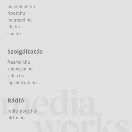
borsonline.hu
ripost.hu
metropol.hu
life.hu
she.hu
Szolgáltatás
freemail.hu
koponyeg.hu
videa.hu
lapcentrum.hu
Rádió
radio1gong.hu
hirfm.hu