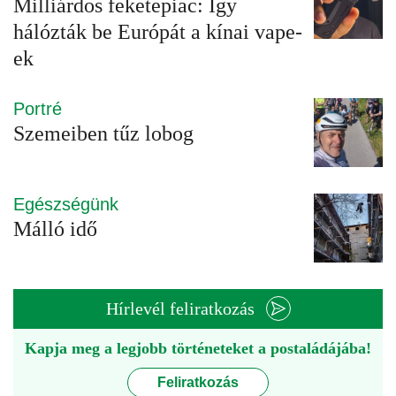
Milliárdos feketepiac: Így
hálózták be Európát a kínai vape-
ek
Portré
Szemeiben tűz lobog
Egészségünk
Málló idő
Hírlevél feliratkozás
Kapja meg a legjobb történeteket a postaládájába!
Feliratkozás