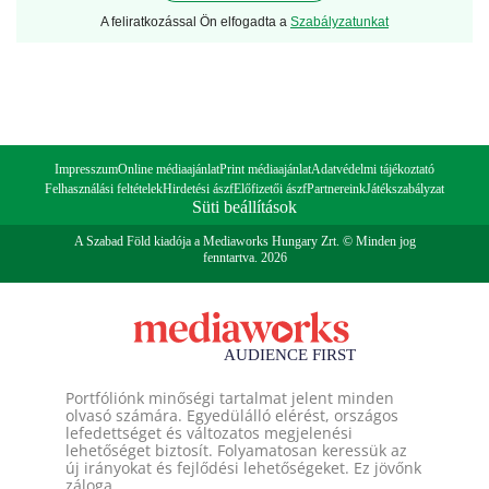
A feliratkozással Ön elfogadta a
Szabályzatunkat
Impresszum
Online médiaajánlat
Print médiaajánlat
Adatvédelmi tájékoztató
Felhasználási feltételek
Hirdetési ászf
Előfizetői ászf
Partnereink
Játékszabályzat
Süti beállítások
A Szabad Föld kiadója a Mediaworks Hungary Zrt. © Minden jog
fenntartva. 2026
Portfóliónk minőségi tartalmat jelent minden
olvasó számára. Egyedülálló elérést, országos
lefedettséget és változatos megjelenési
lehetőséget biztosít. Folyamatosan keressük az
új irányokat és fejlődési lehetőségeket. Ez jövőnk
záloga.