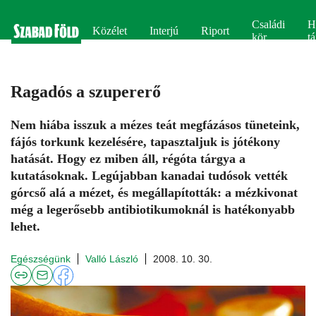
Családi
H
Közélet
Interjú
Riport
kör
tá
Ragadós a szupererő
Nem hiába isszuk a mézes teát megfázásos tüneteink,
fájós torkunk kezelésére, tapasztaljuk is jótékony
hatását. Hogy ez miben áll, régóta tárgya a
kutatásoknak. Legújabban kanadai tudósok vették
górcső alá a mézet, és megállapították: a mézkivonat
még a legerősebb antibiotikumoknál is hatékonyabb
lehet.
Egészségünk
Valló László
2008. 10. 30.