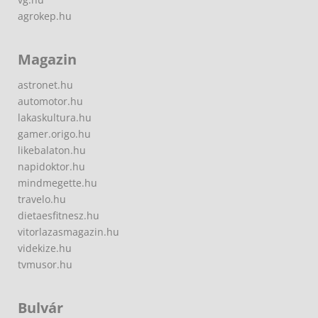
agrokep.hu
Magazin
astronet.hu
automotor.hu
lakaskultura.hu
gamer.origo.hu
likebalaton.hu
napidoktor.hu
mindmegette.hu
travelo.hu
dietaesfitnesz.hu
vitorlazasmagazin.hu
videkize.hu
tvmusor.hu
Bulvár