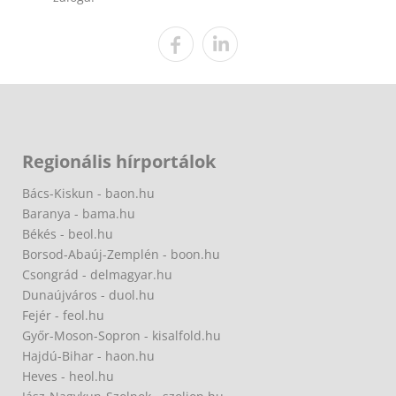
Regionális hírportálok
Bács-Kiskun - baon.hu
Baranya - bama.hu
Békés - beol.hu
Borsod-Abaúj-Zemplén - boon.hu
Csongrád - delmagyar.hu
Dunaújváros - duol.hu
Fejér - feol.hu
Győr-Moson-Sopron - kisalfold.hu
Hajdú-Bihar - haon.hu
Heves - heol.hu