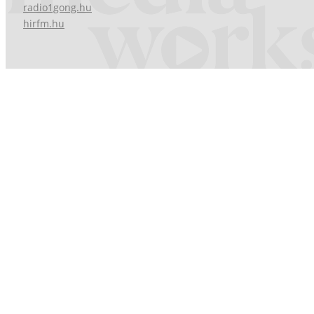
radio1gong.hu
hirfm.hu