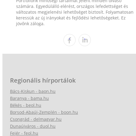
Portfóliónk minőségi tartalmat jelent minden olvasó
számára. Egyedülálló elérést, országos lefedettséget és
változatos megjelenési lehetőséget biztosít. Folyamatosan
keressük az új irányokat és fejlődési lehetőségeket. Ez
jövőnk záloga.
Regionális hírportálok
Bács-Kiskun - baon.hu
Baranya - bama.hu
Békés - beol.hu
Borsod-Abaúj-Zemplén - boon.hu
Csongrád - delmagyar.hu
Dunaújváros - duol.hu
Fejér - feol.hu