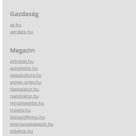
Gazdaság
vg.hu
agrokep.hu
Magazin
astronet.hu
automotor.hu
lakaskultura.hu
gamer.origo.hu
likebalaton.hu
napidoktor.hu
mindmegette.hu
travelo.hu
dietaesfitnesz.hu
vitorlazasmagazin.hu
videkize.hu