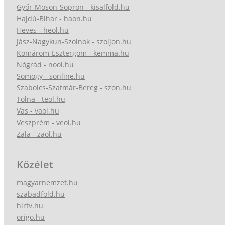
Győr-Moson-Sopron - kisalfold.hu
Hajdú-Bihar - haon.hu
Heves - heol.hu
Jász-Nagykun-Szolnok - szoljon.hu
Komárom-Esztergom - kemma.hu
Nógrád - nool.hu
Somogy - sonline.hu
Szabolcs-Szatmár-Bereg - szon.hu
Tolna - teol.hu
Vas - vaol.hu
Veszprém - veol.hu
Zala - zaol.hu
Közélet
magyarnemzet.hu
szabadfold.hu
hirtv.hu
origo.hu