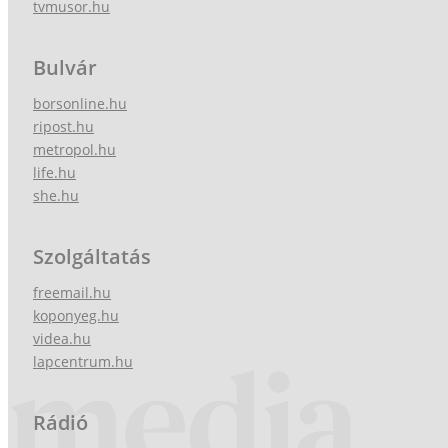
tvmusor.hu
Bulvár
borsonline.hu
ripost.hu
metropol.hu
life.hu
she.hu
Szolgáltatás
freemail.hu
koponyeg.hu
videa.hu
lapcentrum.hu
Rádió