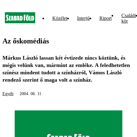
Családi
Közélet
Interjú
Riport
kör
Az őskomédiás
Márkus László lassan két évtizede nincs köztünk, és
mégis velünk van, mármint az emléke. A feledhetetlen
színész mindent tudott a színházról, Vámos László
rendező szerint ő maga volt a színház.
Egyéb
2004. 06. 11.