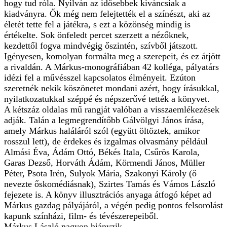
hogy tud róla. Nyilván az idősebbek kíváncsiak a
kiadványra. Ők még nem felejtették el a színészt, aki az
életét tette fel a játékra, s ezt a közönség mindig is
értékelte. Sok önfeledt percet szerzett a nézőknek,
kezdettől fogva mindvégig őszintén, szívből játszott.
Igényesen, komolyan formálta meg a szerepeit, és ez átjött
a rivaldán. A Márkus-monográfiában 42 kolléga, pályatárs
idézi fel a művésszel kapcsolatos élményeit. Ezúton
szeretnék nekik köszönetet mondani azért, hogy írásukkal,
nyilatkozatukkal széppé és népszerűvé tették a könyvet.
A kétszáz oldalas mű rangját valóban a visszaemlékezések
adják. Talán a legmegrendítőbb Gálvölgyi János írása,
amely Márkus haláláról szól (együtt öltöztek, amikor
rosszul lett), de érdekes és izgalmas olvasmány például
Almási Éva, Ádám Ottó, Békés Itala, Csűrös Karola,
Garas Dezső, Horváth Ádám, Körmendi János, Müller
Péter, Psota Irén, Sulyok Mária, Szakonyi Károly (ő
nevezte őskomédiásnak), Szirtes Tamás és Vámos László
fejezete is. A könyv illusztrációs anyaga átfogó képet ad
Márkus gazdag pályájáról, a végén pedig pontos felsorolást
kapunk színházi, film- és tévészerepeiből.
Márkus László nagyon hiányzik.