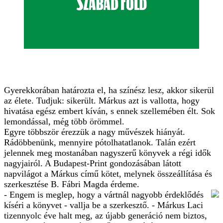
Gyerekkorában határozta el, ha színész lesz, akkor sikerül
az élete. Tudjuk: sikerült. Márkus azt is vallotta, hogy
hivatása egész embert kíván, s ennek szellemében élt. Sok
lemondással, még több örömmel.
Egyre többször érezzük a nagy művészek hiányát.
Rádöbbenünk, mennyire pótolhatatlanok. Talán ezért
jelennek meg mostanában nagyszerű könyvek a régi idők
nagyjairól. A Budapest-Print gondozásában látott
napvilágot a Márkus című kötet, melynek összeállítása és
szerkesztése B. Fábri Magda érdeme.
- Engem is meglep, hogy a vártnál nagyobb érdeklődés
kíséri a könyvet - vallja be a szerkesztő. - Márkus Laci
tizennyolc éve halt meg, az újabb generáció nem biztos,