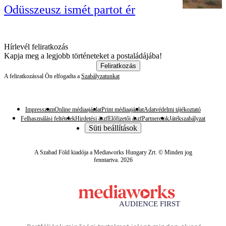
Odüsszeusz ismét partot ér
Hírlevél feliratkozás
Kapja meg a legjobb történeteket a postaládájába!
Feliratkozás
A feliratkozással Ön elfogadta a
Szabályzatunkat
Impresszum
Online médiaajánlat
Print médiaajánlat
Adatvédelmi tájékoztató
Felhasználási feltételek
Hirdetési ászf
Előfizetői ászf
Partnereink
Játékszabályzat
Süti beállítások
A Szabad Föld kiadója a Mediaworks Hungary Zrt. © Minden jog
fenntartva. 2026