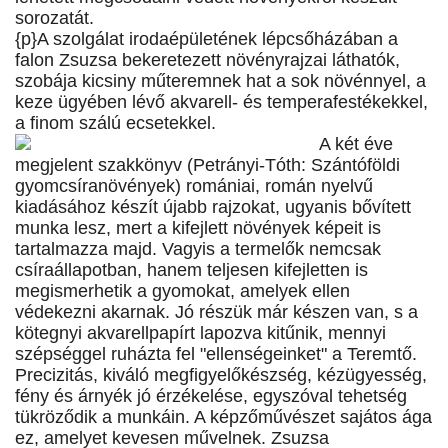
sorozatát.
{p}A szolgálat irodaépületének lépcsőházában a
falon Zsuzsa bekeretezett növényrajzai láthatók,
szobája kicsiny műteremnek hat a sok növénnyel, a
keze ügyében lévő akvarell- és temperafestékekkel,
a finom szálú ecsetekkel.
A két éve
megjelent szakkönyv (Petrányi-Tóth: Szántóföldi
gyomcsíranövények) romániai, román nyelvű
kiadásához készít újabb rajzokat, ugyanis bővített
munka lesz, mert a kifejlett növények képeit is
tartalmazza majd. Vagyis a termelők nemcsak
csíraállapotban, hanem teljesen kifejletten is
megismerhetik a gyomokat, amelyek ellen
védekezni akarnak. Jó részük már készen van, s a
kötegnyi akvarellpapírt lapozva kitűnik, mennyi
szépséggel ruházta fel "ellenségeinket" a Teremtő.
Precizitás, kiváló megfigyelőkészség, kézügyesség,
fény és árnyék jó érzékelése, egyszóval tehetség
tükröződik a munkáin. A képzőművészet sajátos ága
ez, amelyet kevesen művelnek. Zsuzsa