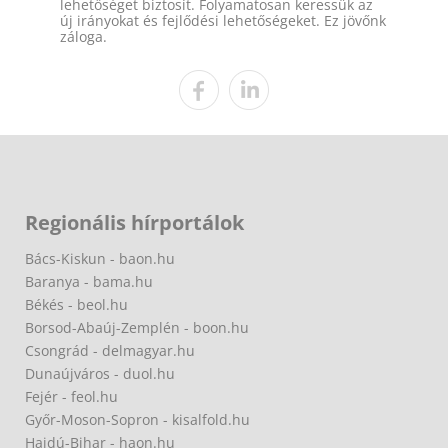
lehetőséget biztosít. Folyamatosan keressük az
új irányokat és fejlődési lehetőségeket. Ez jövőnk
záloga.
Regionális hírportálok
Bács-Kiskun - baon.hu
Baranya - bama.hu
Békés - beol.hu
Borsod-Abaúj-Zemplén - boon.hu
Csongrád - delmagyar.hu
Dunaújváros - duol.hu
Fejér - feol.hu
Győr-Moson-Sopron - kisalfold.hu
Hajdú-Bihar - haon.hu