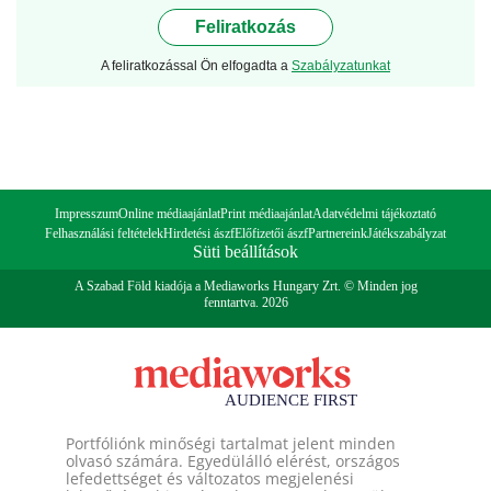
Feliratkozás
A feliratkozással Ön elfogadta a
Szabályzatunkat
Impresszum
Online médiaajánlat
Print médiaajánlat
Adatvédelmi tájékoztató
Felhasználási feltételek
Hirdetési ászf
Előfizetői ászf
Partnereink
Játékszabályzat
Süti beállítások
A Szabad Föld kiadója a Mediaworks Hungary Zrt. © Minden jog
fenntartva. 2026
Portfóliónk minőségi tartalmat jelent minden
olvasó számára. Egyedülálló elérést, országos
lefedettséget és változatos megjelenési