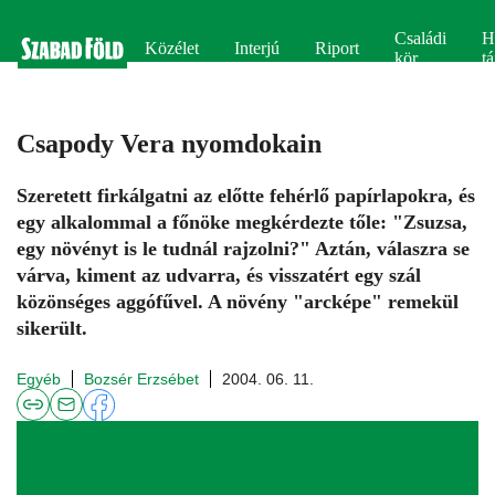
Családi
H
Közélet
Interjú
Riport
kör
tá
Csapody Vera nyomdokain
Szeretett firkálgatni az előtte fehérlő papírlapokra, és
egy alkalommal a főnöke megkérdezte tőle: "Zsuzsa,
egy növényt is le tudnál rajzolni?" Aztán, válaszra se
várva, kiment az udvarra, és visszatért egy szál
közönséges aggófűvel. A növény "arcképe" remekül
sikerült.
Egyéb
Bozsér Erzsébet
2004. 06. 11.