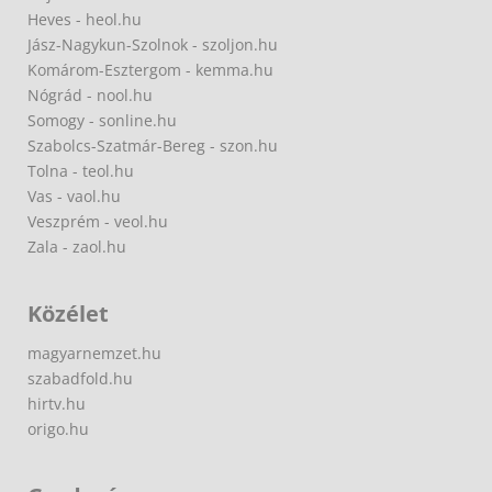
Heves - heol.hu
Jász-Nagykun-Szolnok - szoljon.hu
Komárom-Esztergom - kemma.hu
Nógrád - nool.hu
Somogy - sonline.hu
Szabolcs-Szatmár-Bereg - szon.hu
Tolna - teol.hu
Vas - vaol.hu
Veszprém - veol.hu
Zala - zaol.hu
Közélet
magyarnemzet.hu
szabadfold.hu
hirtv.hu
origo.hu