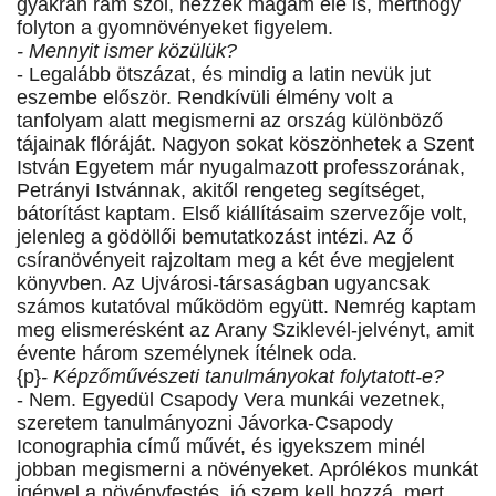
gyakran rám szól, nézzek magam elé is, merthogy
folyton a gyomnövényeket figyelem.
- Mennyit ismer közülük?
- Legalább ötszázat, és mindig a latin nevük jut
eszembe először. Rendkívüli élmény volt a
tanfolyam alatt megismerni az ország különböző
tájainak flóráját. Nagyon sokat köszönhetek a Szent
István Egyetem már nyugalmazott professzorának,
Petrányi Istvánnak, akitől rengeteg segítséget,
bátorítást kaptam. Első kiállításaim szervezője volt,
jelenleg a gödöllői bemutatkozást intézi. Az ő
csíranövényeit rajzoltam meg a két éve megjelent
könyvben. Az Ujvárosi-társaságban ugyancsak
számos kutatóval működöm együtt. Nemrég kaptam
meg elismerésként az Arany Sziklevél-jelvényt, amit
évente három személynek ítélnek oda.
{p}
- Képzőművészeti tanulmányokat folytatott-e?
- Nem. Egyedül Csapody Vera munkái vezetnek,
szeretem tanulmányozni Jávorka-Csapody
Iconographia című művét, és igyekszem minél
jobban megismerni a növényeket. Aprólékos munkát
igényel a növényfestés, jó szem kell hozzá, mert