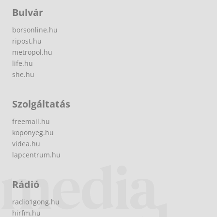
Bulvár
borsonline.hu
ripost.hu
metropol.hu
life.hu
she.hu
Szolgáltatás
freemail.hu
koponyeg.hu
videa.hu
lapcentrum.hu
Rádió
radio1gong.hu
hirfm.hu