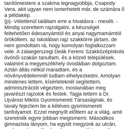
tanítómestere a szakma legnagyobbja, Csapody
Vera, akit ugyan nem ismerhetett már, de számára ő
a példakép.
{p}- Véletlenül találtam erre a hivatásra - meséli. -
Mindig szerettem rajzolgatni, a készséget
feltehetően édesanyámtól és anyai nagymamámtól
örököltem, az iskolában rajz szakkörre jártam, de
nem gondoltam rá, hogy komolyan foglalkozzam
vele. A zalaegerszegi Deák Ferenc Szakközépiskola
óvónői szakán tanultam, és a közeli települések,
valamint a megyeszékhely óvodáiban dolgoztam.
Aztán állás nélkül maradtam, és a
növényvédelemnél tudtam elhelyezkedni. Amolyan
mindenes lettem, kísérleteknél segítettem,
adminisztrációt végeztem, mostanában meg
javarészt rajzolok és festek. Tagja lettem a Dr.
Ujvárosi Miklós Gyomismereti Társaságnak, és
tavaly fejeztem be a kétéves gyomismereti
tanfolyamot. Ezzel megnyílt előttem az a világ, amit
szeretnék egyre jobban megismerni. Másodikos
gimnazista lányom, ha együtt megyünk az utcán,