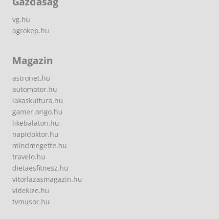
Gazdaság
vg.hu
agrokep.hu
Magazin
astronet.hu
automotor.hu
lakaskultura.hu
gamer.origo.hu
likebalaton.hu
napidoktor.hu
mindmegette.hu
travelo.hu
dietaesfitnesz.hu
vitorlazasmagazin.hu
videkize.hu
tvmusor.hu