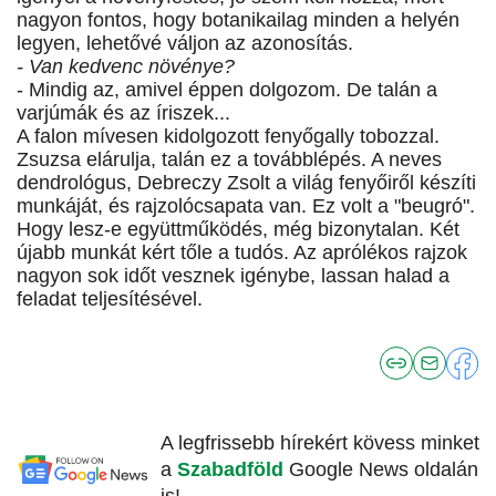
nagyon fontos, hogy botanikailag minden a helyén
legyen, lehetővé váljon az azonosítás.
- Van kedvenc növénye?
- Mindig az, amivel éppen dolgozom. De talán a
varjúmák és az íriszek...
A falon mívesen kidolgozott fenyőgally tobozzal.
Zsuzsa elárulja, talán ez a továbblépés. A neves
dendrológus, Debreczy Zsolt a világ fenyőiről készíti
munkáját, és rajzolócsapata van. Ez volt a "beugró".
Hogy lesz-e együttműködés, még bizonytalan. Két
újabb munkát kért tőle a tudós. Az aprólékos rajzok
nagyon sok időt vesznek igénybe, lassan halad a
feladat teljesítésével.
A legfrissebb hírekért kövess minket
a
Szabadföld
Google News oldalán