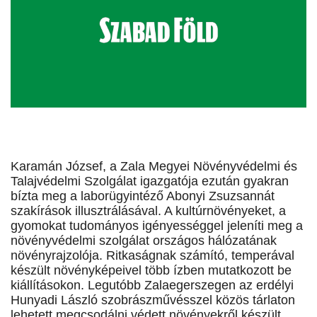
Karamán József, a Zala Megyei Növényvédelmi és
Talajvédelmi Szolgálat igazgatója ezután gyakran
bízta meg a laborügyintéző Abonyi Zsuzsannát
szakírások illusztrálásával. A kultúrnövényeket, a
gyomokat tudományos igényességgel jeleníti meg a
növényvédelmi szolgálat országos hálózatának
növényrajzolója. Ritkaságnak számító, temperával
készült növényképeivel több ízben mutatkozott be
kiállításokon. Legutóbb Zalaegerszegen az erdélyi
Hunyadi László szobrászművésszel közös tárlaton
lehetett megcsodálni védett növényekről készült