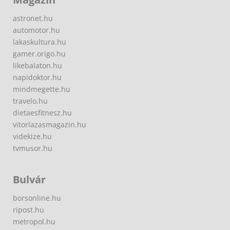
astronet.hu
automotor.hu
lakaskultura.hu
gamer.origo.hu
likebalaton.hu
napidoktor.hu
mindmegette.hu
travelo.hu
dietaesfitnesz.hu
vitorlazasmagazin.hu
videkize.hu
tvmusor.hu
Bulvár
borsonline.hu
ripost.hu
metropol.hu