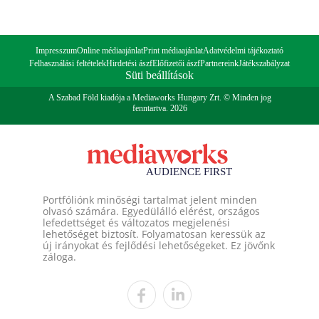
Impresszum
Online médiaajánlat
Print médiaajánlat
Adatvédelmi tájékoztató
Felhasználási feltételek
Hirdetési ászf
Előfizetői ászf
Partnereink
Játékszabályzat
Süti beállítások
A Szabad Föld kiadója a Mediaworks Hungary Zrt. © Minden jog
fenntartva. 2026
Portfóliónk minőségi tartalmat jelent minden
olvasó számára. Egyedülálló elérést, országos
lefedettséget és változatos megjelenési
lehetőséget biztosít. Folyamatosan keressük az
új irányokat és fejlődési lehetőségeket. Ez jövőnk
záloga.