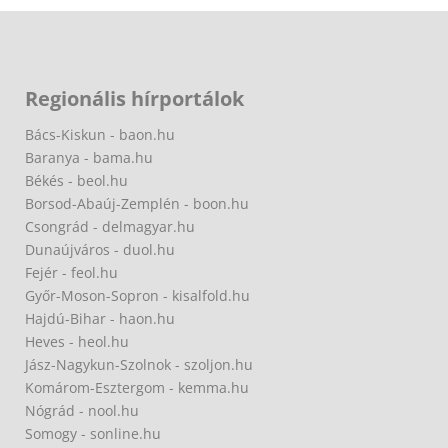
Regionális hírportálok
Bács-Kiskun - baon.hu
Baranya - bama.hu
Békés - beol.hu
Borsod-Abaúj-Zemplén - boon.hu
Csongrád - delmagyar.hu
Dunaújváros - duol.hu
Fejér - feol.hu
Győr-Moson-Sopron - kisalfold.hu
Hajdú-Bihar - haon.hu
Heves - heol.hu
Jász-Nagykun-Szolnok - szoljon.hu
Komárom-Esztergom - kemma.hu
Nógrád - nool.hu
Somogy - sonline.hu