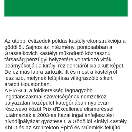
Az utóbbi évtizedek példás kastélyrekonstrukciója a
gödöllői. Sajnos az intézmény, pontosabban a
Grassalkovich-kastélyt működtető közhasznú
társaság pénzügyi helyzetére vonatkozó viták
beárnyékolják a királyi rezidenciáról kialakult képet.
De ez más lapra tartozik, itt és most a kastélyról
lesz szó, melynek felújítása világraszóló sikert
aratott Houstonban.
A FIABCI, a földkerekség legnagyobb
ingatlanszakmai szövetségének nemzetközi
pályázatán középület kategóriában nyolcvan
résztvevő közül Prix d'Excellence elismeréssel
jutalmazták a 2003-as hazai ingatlanfejlesztési
nívódíjpályázat győzteseit, a Gödöllői Királyi Kastély
Kht.-t és az Architekton Építő és Műemlék-felújító