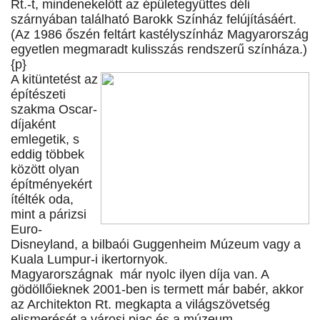
Rt.-t, mindenekelőtt az épületegyüttes déli
szárnyában található Barokk Színház felújításáért.
(Az 1986 őszén feltárt kastélyszínház Magyarország
egyetlen megmaradt kulisszás rendszerű színháza.)
{p}
A kitüntetést az
építészeti
szakma Oscar-
díjaként
emlegetik, s
eddig többek
között olyan
építményekért
ítélték oda,
mint a párizsi
Euro-
Disneyland, a bilbaói Guggenheim Múzeum vagy a
Kuala Lumpur-i ikertornyok.
Magyarországnak már nyolc ilyen díja van. A
gödöllőieknek 2001-ben is termett már babér, akkor
az Architekton Rt. megkapta a világszövetség
elismerését a városi piac és a múzeum