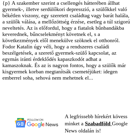
{p} A szakember szerint a csellengés hátterében állhat
gyermek-, illetve serdülőkori depresszió, a szülőkkel való
békétlen viszony, egy szeretett családtag vagy barát halála,
a szülők válása, a mellőzöttség érzése, esetleg a túl szigorú
neveltetés. Az is előfordul, hogy a fiatalok bűnbandákba
keverednek, bűncselekményt követnek el, s a
következmények elől menekülve szöknek el otthonról.
Fodor Katalin úgy véli, hogy a rendszeres családi
beszélgetések, a szerető gyermek-szülő kapcsolat, az
egymás iránti érdeklődés kapaszkodót adhat a
kamaszoknak. És az is nagyon fontos, hogy a szülők már
kisgyermek korban megtanítsák csemetéjüket: idegen
emberrel soha, sehová nem mehetnek el...
A legfrissebb hírekért kövess
minket a
Szabadföld
Google
News oldalán is!