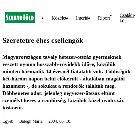
Családi
Közélet
Interjú
Riport
kör
Szeretetre éhes csellengők
Magyarországon tavaly hétezer-ötszáz gyermeknek
veszett nyoma hosszabb-rövidebb időre, közülük
minden harmadik 14 évesnél fiatalabb volt. Többségük
két-három napon belül előkerült - általában magától
hazament -, de sokukat a rendőrök találták meg.
Döbbenetes adat: jelenleg négyezer-ötszáz eltűnt
személyt keres a rendőrség, közülük közel nyolcszáz
kiskorút.
Egyéb
Balogh Mária
2004. 06. 18.