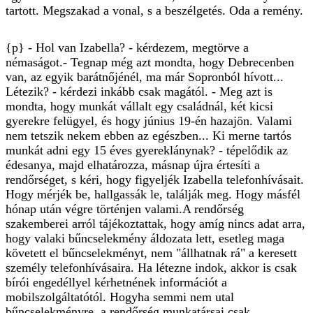
tartott. Megszakad a vonal, s a beszélgetés. Oda a remény.
{p} - Hol van Izabella? - kérdezem, megtörve a
némaságot.- Tegnap még azt mondta, hogy Debrecenben
van, az egyik barátnőjénél, ma már Sopronból hívott...
Létezik? - kérdezi inkább csak magától. - Meg azt is
mondta, hogy munkát vállalt egy családnál, két kicsi
gyerekre felügyel, és hogy június 19-én hazajön. Valami
nem tetszik nekem ebben az egészben... Ki merne tartós
munkát adni egy 15 éves gyereklánynak? - tépelődik az
édesanya, majd elhatározza, másnap újra értesíti a
rendőrséget, s kéri, hogy figyeljék Izabella telefonhívásait.
Hogy mérjék be, hallgassák le, találják meg. Hogy másfél
hónap után végre történjen valami.A rendőrség
szakemberei arról tájékoztattak, hogy amíg nincs adat arra,
hogy valaki bűncselekmény áldozata lett, esetleg maga
követett el bűncselekményt, nem "állhatnak rá" a keresett
személy telefonhívásaira. Ha létezne indok, akkor is csak
bírói engedéllyel kérhetnének információt a
mobilszolgáltatótól. Hogyha semmi nem utal
bűncselekményre, a rendőrség munkatársai csak