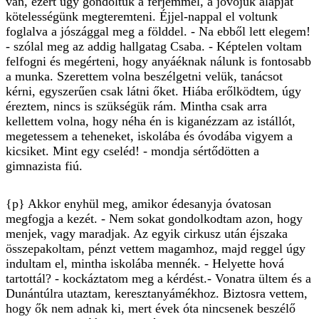
van, ezért úgy gondoltuk a férjemmel, a jövőjük alapját
kötelességünk megteremteni. Éjjel-nappal el voltunk
foglalva a jószággal meg a földdel. - Na ebből lett elegem!
- szólal meg az addig hallgatag Csaba. - Képtelen voltam
felfogni és megérteni, hogy anyáéknak nálunk is fontosabb
a munka. Szerettem volna beszélgetni velük, tanácsot
kérni, egyszerűen csak látni őket. Hiába erőlködtem, úgy
éreztem, nincs is szükségük rám. Mintha csak arra
kellettem volna, hogy néha én is kiganézzam az istállót,
megetessem a teheneket, iskolába és óvodába vigyem a
kicsiket. Mint egy cseléd! - mondja sértődötten a
gimnazista fiú.
{p} Akkor enyhül meg, amikor édesanyja óvatosan
megfogja a kezét. - Nem sokat gondolkodtam azon, hogy
menjek, vagy maradjak. Az egyik cirkusz után éjszaka
összepakoltam, pénzt vettem magamhoz, majd reggel úgy
indultam el, mintha iskolába mennék. - Helyette hová
tartottál? - kockáztatom meg a kérdést.- Vonatra ültem és a
Dunántúlra utaztam, keresztanyámékhoz. Biztosra vettem,
hogy ők nem adnak ki, mert évek óta nincsenek beszélő