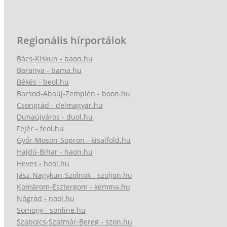
Regionális hírportálok
Bács-Kiskun - baon.hu
Baranya - bama.hu
Békés - beol.hu
Borsod-Abaúj-Zemplén - boon.hu
Csongrád - delmagyar.hu
Dunaújváros - duol.hu
Fejér - feol.hu
Győr-Moson-Sopron - kisalfold.hu
Hajdú-Bihar - haon.hu
Heves - heol.hu
Jász-Nagykun-Szolnok - szoljon.hu
Komárom-Esztergom - kemma.hu
Nógrád - nool.hu
Somogy - sonline.hu
Szabolcs-Szatmár-Bereg - szon.hu