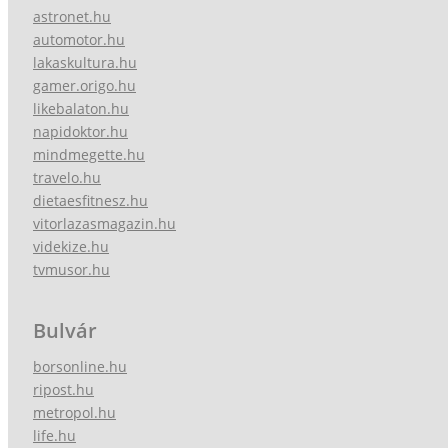
astronet.hu
automotor.hu
lakaskultura.hu
gamer.origo.hu
likebalaton.hu
napidoktor.hu
mindmegette.hu
travelo.hu
dietaesfitnesz.hu
vitorlazasmagazin.hu
videkize.hu
tvmusor.hu
Bulvár
borsonline.hu
ripost.hu
metropol.hu
life.hu