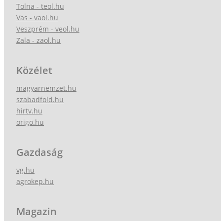
Tolna - teol.hu
Vas - vaol.hu
Veszprém - veol.hu
Zala - zaol.hu
Közélet
magyarnemzet.hu
szabadfold.hu
hirtv.hu
origo.hu
Gazdaság
vg.hu
agrokep.hu
Magazin