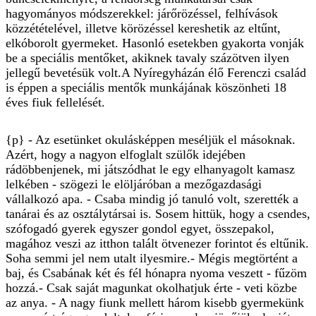
hagyományos módszerekkel: járőrözéssel, felhívások
közzétételével, illetve körözéssel kereshetik az eltűnt,
elkóborolt gyermeket. Hasonló esetekben gyakorta vonják
be a speciális mentőket, akiknek tavaly százötven ilyen
jellegű bevetésük volt.A Nyíregyházán élő Ferenczi család
is éppen a speciális mentők munkájának köszönheti 18
éves fiuk fellelését.
{p} - Az esetünket okulásképpen meséljük el másoknak.
Azért, hogy a nagyon elfoglalt szülők idejében
rádöbbenjenek, mi játszódhat le egy elhanyagolt kamasz
lelkében - szögezi le elöljáróban a mezőgazdasági
vállalkozó apa. - Csaba mindig jó tanuló volt, szerették a
tanárai és az osztálytársai is. Sosem hittük, hogy a csendes,
szófogadó gyerek egyszer gondol egyet, összepakol,
magához veszi az itthon talált ötvenezer forintot és eltűnik.
Soha semmi jel nem utalt ilyesmire.- Mégis megtörtént a
baj, és Csabának két és fél hónapra nyoma veszett - fűzöm
hozzá.- Csak saját magunkat okolhatjuk érte - veti közbe
az anya. - A nagy fiunk mellett három kisebb gyermekünk