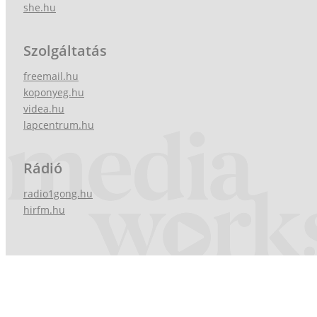
she.hu
Szolgáltatás
freemail.hu
koponyeg.hu
videa.hu
lapcentrum.hu
Rádió
radio1gong.hu
hirfm.hu