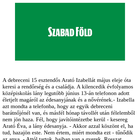
A debreceni 15 esztendős Arató Izabellát május eleje óta
keresi a rendőrség és a családja. A kilencedik évfolyamos
középiskolás lány legutóbb június 13-án telefonon adott
életjelt magáról az édesanyjának és a nővérének.- Izabella
azt mondta a telefonba, hogy az egyik debreceni
barátnőjénél van, és másfél hónap távollét után félelemből
nem jön haza. Fél, hogy javítóintézetbe kerül - kesereg
Arató Éva, a lány édesanyja. - Akkor azzal köszönt el, ha
tud, hazajön este. Nem értem, miért mondta ezt - tűnődik
az anya. - Attól tartok, bajban van a gyerek. Rosszat