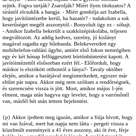
sejtek. Fogva tartják? Zsarolják? Miért ilyen titokzatos? A
sírástól elcsuklik a hangja. - Miért gondolja azt Izabella,
hogy javítóintézetbe kerül, ha hazatér? - tudakolom a sok
keserűséget megélt asszonytól.- Bonyolult ügy ez - sóhajt.
- Amikor Izabella bekerült a szakközépiskolába, teljesen
megváltozott. Az addig kedves, szerény, jó kislányt
magával ragadta egy bűnbanda. Belekeveredett egy
mobiltelefon-rablási ügybe, amiért első fokon nemrégiben
egy év két hónap felfüggesztett börtönbüntetést kapott. A
javítóintézettől elsősorban ezért fél.- Előfordult, hogy
máskor is elszökött otthonról a lánya?- Tavaly október
elején, amikor a barátjával megismerkedett, egyszer már
eltűnt pár napra. Akkor még nem szóltam a rendőrségnek,
és szerencsére vissza is jött. Most, amikor május 1-jén
elment, maga után hagyva egy levelet, hogy a varrónőnél
van, másfél hét után tettem bejelentést.
{p} Akkor ijedtem meg igazán, amikor a fiúja hívott, hogy
mi van Izával, mert hat napja nem látta - pergeti vissza a
közelmúlt eseményeit a 41 éves asszony, aki öt éve, férje