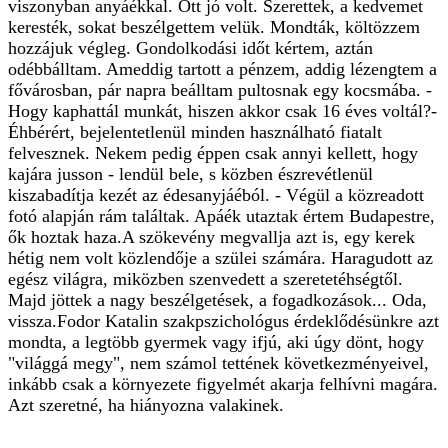
viszonyban anyáékkal. Ott jó volt. Szerettek, a kedvemet
keresték, sokat beszélgettem velük. Mondták, költözzem
hozzájuk végleg. Gondolkodási időt kértem, aztán
odébbálltam. Ameddig tartott a pénzem, addig lézengtem a
fővárosban, pár napra beálltam pultosnak egy kocsmába. -
Hogy kaphattál munkát, hiszen akkor csak 16 éves voltál?-
Éhbérért, bejelentetlenül minden használható fiatalt
felvesznek. Nekem pedig éppen csak annyi kellett, hogy
kajára jusson - lendül bele, s közben észrevétlenül
kiszabadítja kezét az édesanyjáéból. - Végül a közreadott
fotó alapján rám találtak. Apáék utaztak értem Budapestre,
ők hoztak haza.A szökevény megvallja azt is, egy kerek
hétig nem volt közlendője a szülei számára. Haragudott az
egész világra, miközben szenvedett a szeretetéhségtől.
Majd jöttek a nagy beszélgetések, a fogadkozások... Oda,
vissza.Fodor Katalin szakpszichológus érdeklődésünkre azt
mondta, a legtöbb gyermek vagy ifjú, aki úgy dönt, hogy
"világgá megy", nem számol tettének következményeivel,
inkább csak a környezete figyelmét akarja felhívni magára.
Azt szeretné, ha hiányozna valakinek.