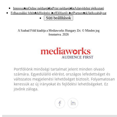
Impresszum
Online médiaajánlat
Print médiaajánlat
Adatvédelmi tájékoztató
Felhasználási feltételek
Hirdetési ászf
Előfizetői ászf
Partnereink
Játékszabályzat
Süti beállítások
A Szabad Föld kiadója a Mediaworks Hungary Zrt. © Minden jog
fenntartva. 2026
Portfóliónk minőségi tartalmat jelent minden olvasó
számára. Egyedülálló elérést, országos lefedettséget és
változatos megjelenési lehetőséget biztosít. Folyamatosan
keressük az új irányokat és fejlődési lehetőségeket. Ez
jövőnk záloga.