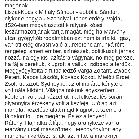
magának.
Liszai-Kocsik Mihály Sándor - ebből a Sándort
olykor elhagyja - Szapolyai János erdélyi vajda,
1526-ban megválasztott királyunk kései
leszármazottjának tartja magát, még ha Márvány
utcai gyógyítóbirodalmában ezt nem is írta ki. Igaz,
van ott elég olvasnivaló a ,,referenciamunkáiról":
rengeteg ismert ember, színészek, politikusok járnak
hozzá, ha egy kis lazításra vágynak, no meg persze,
ha fáj a derekuk, kiugrott a válluk, zsibbad a térdük.
Meggyógyította a futballedző Varga Zoltánt, Zwack
Pétert, Kabos Lászlót, Kovács Kokót. Mielőtt Erdei
Zsolt kiutazott Sydneybe, az olimpiára, kénytelen
volt nála kikötni. Világbajnokunk egyszerűen
képtelen volt bal kézzel ütni a felkészülés során,
olyannyira érzékeny volt a kézfeje. Utólag azt
mondta, kezelése alatt majd kiugrott a szeme a
fájdalomtól - de megérte. És ez a lényeg!
Rátonyi Hajnalka állítja, hogy aranykeze van a
Márvány utcai masszőrnek. Meggyógyított egy
müncheni kertészt is, aki azt hitte, a maroknyi