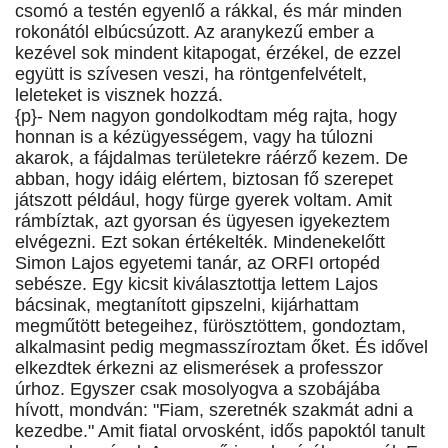
csomó a testén egyenlő a rákkal, és már minden
rokonától elbúcsúzott. Az aranykezű ember a
kezével sok mindent kitapogat, érzékel, de ezzel
együtt is szívesen veszi, ha röntgenfelvételt,
leleteket is visznek hozzá.
{p}- Nem nagyon gondolkodtam még rajta, hogy
honnan is a kézügyességem, vagy ha túlozni
akarok, a fájdalmas területekre ráérző kezem. De
abban, hogy idáig elértem, biztosan fő szerepet
játszott például, hogy fürge gyerek voltam. Amit
rámbíztak, azt gyorsan és ügyesen igyekeztem
elvégezni. Ezt sokan értékelték. Mindenekelőtt
Simon Lajos egyetemi tanár, az ORFI ortopéd
sebésze. Egy kicsit kiválasztottja lettem Lajos
bácsinak, megtanított gipszelni, kijárhattam
megműtött betegeihez, fürösztöttem, gondoztam,
alkalmasint pedig megmasszíroztam őket. És idővel
elkezdtek érkezni az elismerések a professzor
úrhoz. Egyszer csak mosolyogva a szobájába
hívott, mondván: "Fiam, szeretnék szakmát adni a
kezedbe." Amit fiatal orvosként, idős papoktól tanult