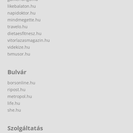
likebalaton.hu
napidoktor.hu
mindmegette.hu
travelo.hu
dietaesfitnesz.hu
vitorlazasmagazin.hu
videkize.hu
tvmusor.hu
Bulvár
borsonline.hu
ripost.hu
metropol.hu
life.hu
she.hu
Szolgáltatás