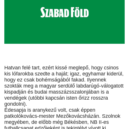
Hatvan felé tart, ezért kissé meglepő, hogy csinos
kis lófarokba szedte a haját; igaz, egyhamar kiderül,
hogy ez csak bohémságából fakad. Ilyennek
szokták meg a magyar serdülő labdarúgó-válogatott
kispadján és budai masszázsszalonjában is a
vendégek (utóbbi kapcsán isten őrizz rosszra
gondolni).
Édesapja is aranykezű volt, csak éppen
patkolókovács-mester Mezőkovácsházán. Szolnok
megyében, de előbb még Békésben, NB II-es
futballcsapat edzőjeként is tekintélyt vívott ki