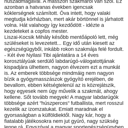
huszadmagával. A masszőri szakmáról van szól. Ez
azonban a hatvanas években igencsak
kóklerségnek számított. Óva intett, hogy valaki
megtudja kórházban, mert akár börtönnel is járhatott
volna. Hát valahogy így kezdődött - idézte a
kezdeteket a copfos mester.
Liszai-Kocsik Mihály később mentőápoló lett, még
szüléseket is levezetett... Egy idő után kiesett az
egészségügyből, inkább rokon szakmája felé fordult.
- Két éve Nyilasi Tibi ajánlatára a 14 éves
korosztályúak serdülő labdarúgó-válogatottjának
kispadjára ülhettem, nagyon élvezem ezt a munkát
is. Az emberek többsége mindmáig nem nagyon
bízik a gyógymasszászok gyógyító erejében, de
bevallom, ebben kétségtelenül az is közrejátszik,
hogy egyesek nem úgy művelik a szakmát, ahogy
kellene. Sőt tovább megyek! A magyar labdarúgók
többsége azért "húszperces" futballista, mert rosszul
kezelik az izomzatukat. Emiatt maradnak el
gyorsaságban a külföldiektől. Nagy kár, hogy a
fiatalabb játékosokra nem jut gyúró, nagy szükség
lenne rá. Egyszóval a magyar sportegészségügyben