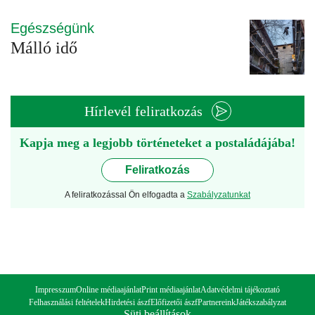
Egészségünk
Málló idő
Hírlevél feliratkozás
Kapja meg a legjobb történeteket a postaládájába!
Feliratkozás
A feliratkozással Ön elfogadta a
Szabályzatunkat
Impresszum
Online médiaajánlat
Print médiaajánlat
Adatvédelmi tájékoztató
Felhasználási feltételek
Hirdetési ászf
Előfizetői ászf
Partnereink
Játékszabályzat
Süti beállítások