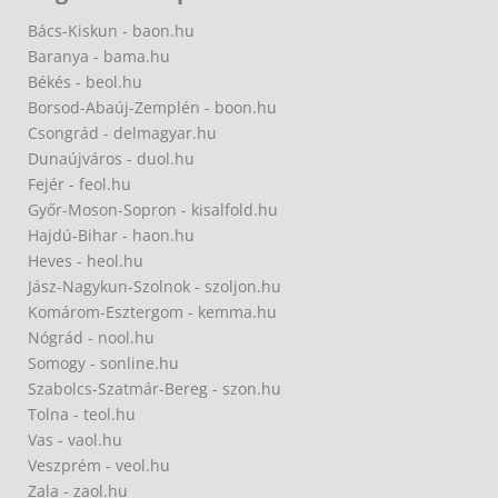
Bács-Kiskun - baon.hu
Baranya - bama.hu
Békés - beol.hu
Borsod-Abaúj-Zemplén - boon.hu
Csongrád - delmagyar.hu
Dunaújváros - duol.hu
Fejér - feol.hu
Győr-Moson-Sopron - kisalfold.hu
Hajdú-Bihar - haon.hu
Heves - heol.hu
Jász-Nagykun-Szolnok - szoljon.hu
Komárom-Esztergom - kemma.hu
Nógrád - nool.hu
Somogy - sonline.hu
Szabolcs-Szatmár-Bereg - szon.hu
Tolna - teol.hu
Vas - vaol.hu
Veszprém - veol.hu
Zala - zaol.hu