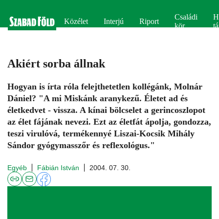
Családi
H
Közélet
Interjú
Riport
kör
tá
Akiért sorba állnak
Hogyan is írta róla felejthetetlen kollégánk, Molnár
Dániel? "A mi Miskánk aranykezű. Életet ad és
életkedvet - vissza. A kínai bölcselet a gerincoszlopot
az élet fájának nevezi. Ezt az életfát ápolja, gondozza,
teszi virulóvá, termékennyé Liszai-Kocsik Mihály
Sándor gyógymasszőr és reflexológus."
Egyéb
Fábián István
2004. 07. 30.