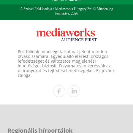
A Szabad Föld kiadója a Mediaworks Hungary Zrt. © Minden jog
fenntartva. 2026
Portfóliónk minőségi tartalmat jelent minden
olvasó számára. Egyedülálló elérést, országos
lefedettséget és változatos megjelenési
lehetőséget biztosít. Folyamatosan keressük az
új irányokat és fejlődési lehetőségeket. Ez jövőnk
záloga.
Regionális hírportálok