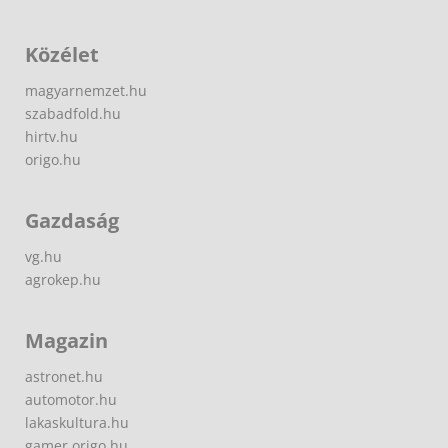
Közélet
magyarnemzet.hu
szabadfold.hu
hirtv.hu
origo.hu
Gazdaság
vg.hu
agrokep.hu
Magazin
astronet.hu
automotor.hu
lakaskultura.hu
gamer.origo.hu