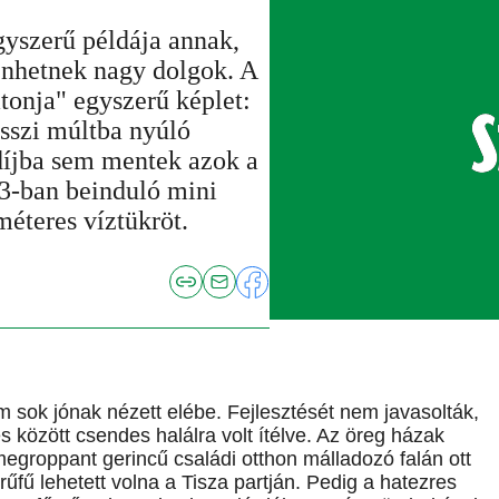
yszerű példája annak,
ténhetnek nagy dolgok. A
atonja" egyszerű képlet:
sszi múltba nyúló
díjba sem mentek azok a
3-ban beinduló mini
éteres víztükröt.
sok jónak nézett elébe. Fejlesztését nem javasolták,
s között csendes halálra volt ítélve. Az öreg házak
egroppant gerincű családi otthon málladozó falán ott
űfű lehetett volna a Tisza partján. Pedig a hatezres