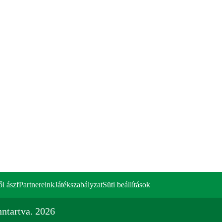
ői ászf
Partnereink
Játékszabályzat
Süti beállítások
ntartva. 2026