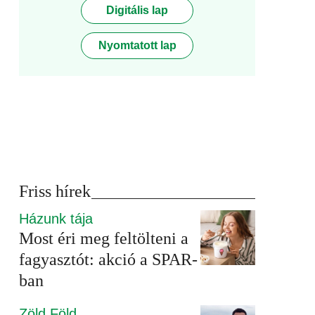
Digitális lap
Nyomtatott lap
Friss hírek
Házunk tája
Most éri meg feltölteni a
fagyasztót: akció a SPAR-
ban
Zöld Föld