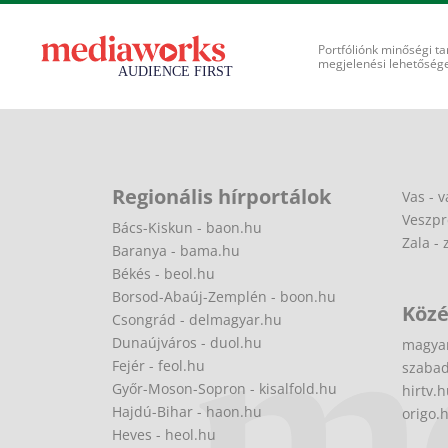
Portfóliónk minőségi ta
megjelenési lehetőséget
Regionális hírportálok
Vas - v
Veszpr
Bács-Kiskun - baon.hu
Zala - 
Baranya - bama.hu
Békés - beol.hu
Borsod-Abaúj-Zemplén - boon.hu
Közé
Csongrád - delmagyar.hu
Dunaújváros - duol.hu
magya
Fejér - feol.hu
szabad
Győr-Moson-Sopron - kisalfold.hu
hirtv.
Hajdú-Bihar - haon.hu
origo.
Heves - heol.hu