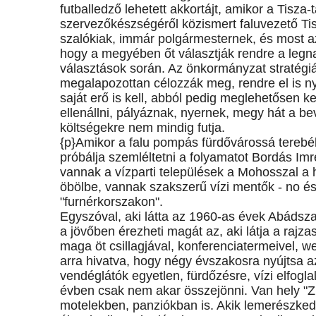
futballedző lehetett akkortájt, amikor a Tisza-t
szervezőkészségéről közismert faluvezető Ti
szalókiak, immár polgármesternek, és most az
hogy a megyében őt választják rendre a legn
választások során. Az önkormányzat stratégiá
megalapozottan célozzák meg, rendre el is ny
saját erő is kell, abból pedig meglehetősen 
ellenállni, pályáznak, nyernek, megy hát a be
költségekre nem mindig futja.
{p}Amikor a falu pompás fürdővárossá terebél
próbálja szemléltetni a folyamatot Bordás Imr
vannak a vízparti települések a Mohosszal a ho
öbölbe, vannak szakszerű vízi mentők - no és
"furnérkorszakon".
Egyszóval, aki látta az 1960-as évek Abádszal
a jövőben érezheti magát az, aki látja a raj
maga öt csillagjával, konferenciatermeivel, w
arra hivatva, hogy négy évszakosra nyújtsa a
vendéglátók egyetlen, fürdőzésre, vízi elfogl
évben csak nem akar összejönni. Van hely "Z
motelekben, panziókban is. Akik lemerészkedt