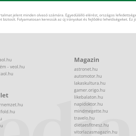
rtalmat jelent minden olvasó számára. Egyedülálló elérést, országos lefedettsége
 biztosít. Folyamatosan keressük az új irányokat és fejlődési lehetőségeket. Ez j
Magazin
aol.hu
ém - veol.hu
astronet.hu
zaol.hu
automotor.hu
lakaskultura.hu
gamer.origo.hu
let
likebalaton.hu
napidoktor.hu
rnemzet.hu
mindmegette.hu
fold.hu
travelo.hu
hu
dietaesfitnesz.hu
hu
vitorlazasmagazin.hu