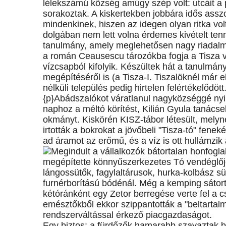
lélekszámú község amúgy szép volt: utcáit a
sorakoztak. A kiskertekben jobbára idős ass
mindenkinek, hiszen az idegen olyan ritka volt
dolgában nem lett volna érdemes kivételt ten
tanulmány, amely meglehetősen nagy riadalmat
a román Ceausescu tározókba fogja a Tisza vi
vízcsapból kifolyik. Készültek hát a tanulmányte
megépítéséről is (a Tisza-I. Tiszalöknél már 
nélküli település pedig hirtelen felértékelődött
{p}Abádszalókot váratlanul nagyközséggé nyil
naphoz a méltó körítést, Kilián Gyula tanác
okmányt. Kiskörén KISZ-tábor létesült, melyne
irtották a bokrokat a jövőbeli "Tisza-tó" fene
ad áramot az erőmű, és a víz is ott hullámzik 
Megindult a vállalkozók bátortalan honfogla
megépítette könnyűszerkezetes Tó vendéglőjé
lángossütők, fagylaltárusok, hurka-kolbász s
furnérborítású bódénál. Még a kemping sátortá
kétóránként egy Zetor berregése verte fel a c
emésztőkből ekkor szippantották a "beltartalma
rendszerváltással érkező piacgazdaságot.
Egy biztos: a fürdőzők hamarabb szavaztak bi