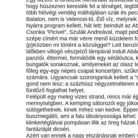
hogy húszezren keresték fel a térséget, legt
több hétvégi vendég málhájában szák és pecab
Balaton, nem is Velencei-tó. Élő víz, melyne
Nyárra program kellett, hát lett: beindult az
Csonka "Picivel", Szulák Andreával, majd ped
szépe címért ma már vérre menő küzdelem fo
{p}Közben mi történt a községgel? Lett benzi
időkben villogó vészjelző lámpával indult Abá
panziói, éttermei, formálódik egy sétálóutca, k
bungalók sorakoznak, amilyeneket az olasz te
főleg egy-egy népes csapat koncertjén, szűkn
számára. Ugyancsak szoronganiuk kellett a "
gond nem lesz: a százhúsz négyzetméteren el
fürdőző foglalhat helyet.
Felépült egy meleg vizes strand, nincs már éjj
mennyiségben. A kemping sátorozói egy jókor
sütögethetnek, kinek mihez van kedve. Éppen
buszmegálló, ami a falu látványossága lehet: te
klinkertégláival pompásan illik az öreg ház
fantáziáját dicséri.
Azért van ennek a nagy elszánásnak emberi vet