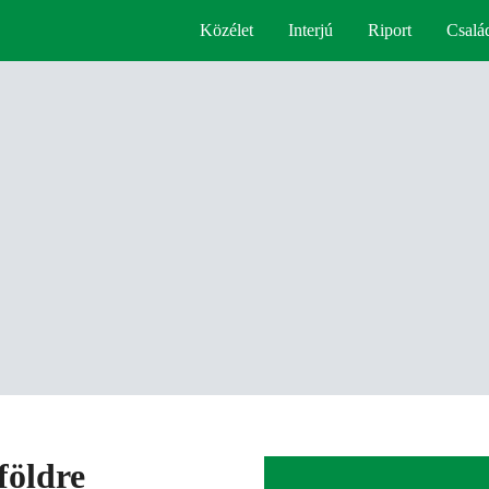
Közélet
Interjú
Riport
Csalá
földre