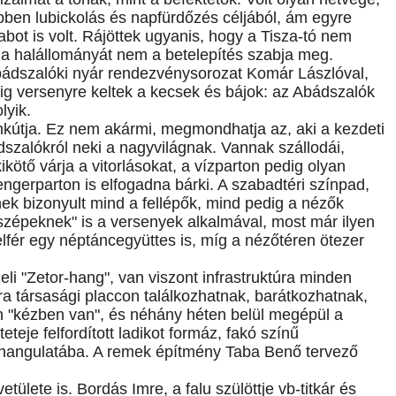
öbben lubickolás és napfürdőzés céljából, ám egyre
ot is volt. Rájöttek ugyanis, hogy a Tisza-tó nem
k a halállományát nem a betelepítés szabja meg.
 Abádszalóki nyár rendezvénysorozat Komár Lászlóval,
ig versenyre keltek a kecsek és bájok: az Abádszalók
lyik.
nkútja. Ez nem akármi, megmondhatja az, aki a kezdeti
dszalókról neki a nagyvilágnak. Vannak szállodái,
ikötő várja a vitorlásokat, a vízparton pedig olyan
ngerparton is elfogadna bárki. A szabadtéri színpad,
ek bizonyult mind a fellépők, mind pedig a nézők
szépeknek" is a versenyek alkalmával, most már ilyen
fér egy néptáncegyüttes is, míg a nézőtéren ötezer
eli "Zetor-hang", van viszont infrastruktúra minden
a társasági placcon találkozhatnak, barátkozhatnak,
 "kézben van", és néhány héten belül megépül a
teje felfordított ladikot formáz, fakó színű
ak hangulatába. A remek építmény Taba Benő tervező
ülete is. Bordás Imre, a falu szülöttje vb-titkár és