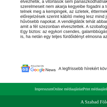
élvezhetik, a vitorlások sem panaszkodhatnak,
szerelmeseit nem akarja kegyeibe fogadni a t
telnek meg a kempingek, az üzletek, éttermek
előrejelzések szerint kábító meleg lesz mind
hűvösebb napokat. A vendéglátók tehát abba
amit a fél szezonban elvesztettek. A szobafogl
Egy biztos: az egykori csendes, galambbúgá
is, ha netán egy teljes fürdőidényt elmosna a
A legfrissebb hírekért kö
Impresszum
Online médiaajánlat
Print médiaajánl
A Szabad Föl