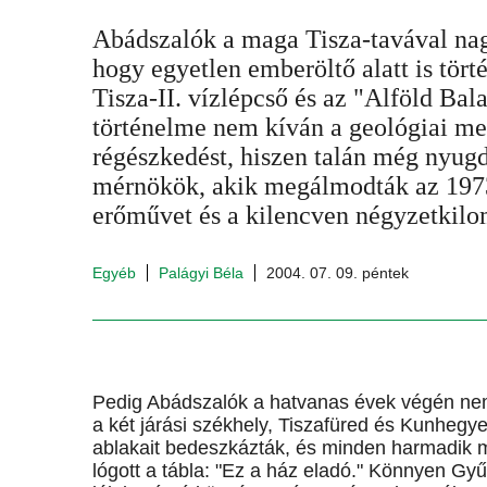
Abádszalók a maga Tisza-tavával nag
hogy egyetlen emberöltő alatt is tör
Tisza-II. vízlépcső és az "Alföld Bal
történelme nem kíván a geológiai me
régészkedést, hiszen talán még nyug
mérnökök, akik megálmodták az 197
erőművet és a kilencven négyzetkilom
Egyéb
Palágyi Béla
2004. 07. 09. péntek
Pedig Abádszalók a hatvanas évek végén nem 
a két járási székhely, Tiszafüred és Kunhegye
ablakait bedeszkázták, és minden harmadik m
lógott a tábla: "Ez a ház eladó." Könnyen Gyűr