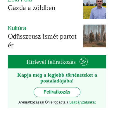
Gazda a zöldben
Kultúra
Odüsszeusz ismét partot
ér
Hírlevél feliratkozás
Kapja meg a legjobb történeteket a
postaládájába!
Feliratkozás
A feliratkozással Ön elfogadta a
Szabályzatunkat