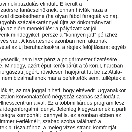
avi nekibuzdulás elindult. Elkerült a
szaörsre tanácselnöknek, onnan hívták haza a
zal dicsekedhetne (ha olyan fából faragták volna),
agyobb százalékaránnyal újra az önkormányzati
ja az előre menekülés: a pályázatokat jól
erik mindegyiket; persze a "könnyen jött" pénzhez
kevés van. A kísértésnek azonban nem akarnak
vétel az új beruházásokra, a régiek felújítására; egyéb
yesedik, nem lesz pénz a polgármester fizetésére -
e. Mindegy, azért épül kerékpárút a tó körül, harcban
rgászati jogért, rövidesen hajójárat fut be az Attila-
 nem bizalmatlanok már a befektetők sem, túlléptek a
ókját, az ma joggal hiheti, hogy eltévedt. Ugyanakkor
zasztalon körvonalazódó négyszáz szobás szállodát a
ellnesscentrumaival. Ez a többmilliárdos program lesz
z idegenforgalmi idényt. Jelenleg kiegyeznének a parti
altságra komponált idénnyel is, ez azonban ebben az
immer Feriéknél", szabad szoba található a
ek a Tisza-tóhoz, a meleg vizes strand komfortját