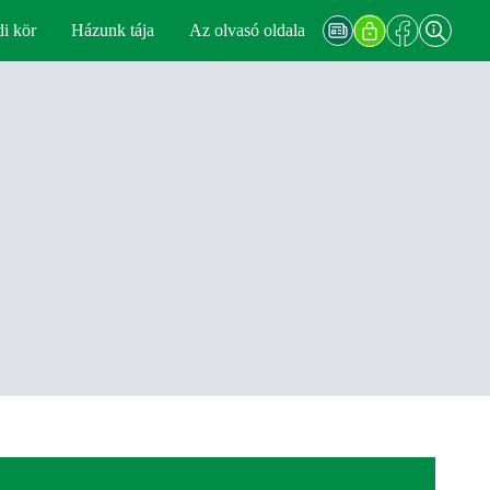
di kör
Házunk tája
Az olvasó oldala