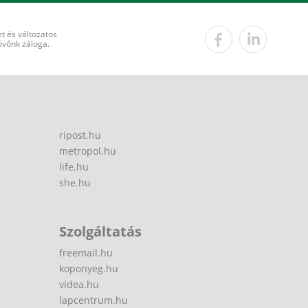
t és változatos
övőnk záloga.
ripost.hu
metropol.hu
life.hu
she.hu
Szolgáltatás
freemail.hu
koponyeg.hu
videa.hu
lapcentrum.hu