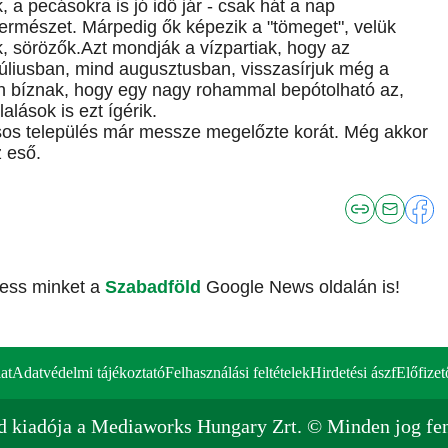
 a pecásokra is jó idő jár - csak hát a nap
ermészet. Márpedig ők képezik a "tömeget", velük
, sörözők.Azt mondják a vízpartiak, hogy az
 júliusban, mind augusztusban, visszasírjuk még a
n bíznak, hogy egy nagy rohammal bepótolható az,
alások is ezt ígérik.
sos település már messze megelőzte korát. Még akkor
z eső.
vess minket a
Szabadföld
Google News oldalán is!
at
Adatvédelmi tájékoztató
Felhasználási feltételek
Hirdetési ászf
Előfizet
d kiadója a Mediaworks Hungary Zrt. © Minden jog fen