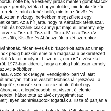
 porcfű nőtte be, a keskeny járdák mentén gömbakácok
zonyok gereblyézték a hagymaföldet, mindenki köszönt
 errefelé, mint a fehér holló, miatta az üdvözlés
ni. Aztán a vízügyi berkekben megszületett egy
 keltett. Az a hír járta, hogy "a Kárpátok Géniusza",
zét, és hozzánk csak annyi jut majd el, amennyi egy
rvek a Tisza-II.,Tisza-III., Tisza-IV. és a Tisza-V.
elkészült), Kisköre és Abádszalók, a két szerepkör
.
vánították, fácánleves és birkapörkölt adta az ünnepi
selnök pedig büszkén emelte a magasba a bekeretezett
k ifjú lakói amolyan "hiszem is, nem is" érzésekkel
kéről. 1973-ban kiderült, hogy a dolog halálosan komoly,
az Attila-öbölben.
lása. A Szolnok Megyei Vendéglátó-ipari Vállalat
t amolyan "több is veszett Mohácsnál" jelszóval, a
ütögetők, sörösök sem kockáztattak többet egy
bora volt a legnépesebb, ott viszont éjjelente
sendet, háborította az alvók nyugalmát (az
t"). Ilyen pionírállapotok fogadták a Tisza-tó partján a
zalmat a tónak, mint a befektetők. Volt olyan hétvége,