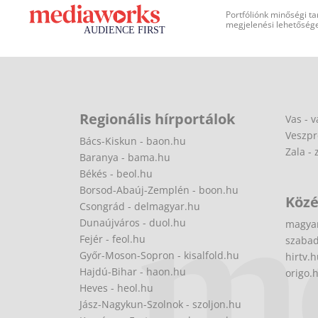
Portfóliónk minőségi ta
megjelenési lehetőséget
Regionális hírportálok
Vas - v
Veszpr
Bács-Kiskun - baon.hu
Zala - 
Baranya - bama.hu
Békés - beol.hu
Borsod-Abaúj-Zemplén - boon.hu
Közé
Csongrád - delmagyar.hu
Dunaújváros - duol.hu
magya
Fejér - feol.hu
szabad
Győr-Moson-Sopron - kisalfold.hu
hirtv.
Hajdú-Bihar - haon.hu
origo.
Heves - heol.hu
Jász-Nagykun-Szolnok - szoljon.hu