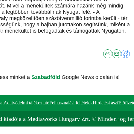
ását. Mivel a menekültek számára hazánk még mindig
t a legtöbben továbbállnak Nyugat felé. - A
y megközelítően százötvenmillió forintba került - tér
lességünk, hogy a bajban jutottakon segítsünk, miként a
gyar menekültet is befogadtak és támogattak Nyugaton.
vess minket a
Szabadföld
Google News oldalán is!
at
Adatvédelmi tájékoztató
Felhasználási feltételek
Hirdetési ászf
Előfizet
d kiadója a Mediaworks Hungary Zrt. © Minden jog fen