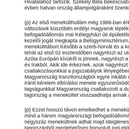
Hivatalához tartozik. Székely Béla békéscsaba
évben hatvan ország állampolgáraként tizenké
{p} Az első menekülthullám még 1988-ban ér
változások küszöbén erdélyi magyarok lépték á
befogadóállomás mai Kétegyházi úti épületébe
kezelői jogát megkapta a Belügyminisztérium,
menekülttábort.Később a szerb-horvát és a ko
tehát az első tíz esztendőben nagyrészt az 
Azóta Európán kívülről is jönnek, nagyrészt a
és Irakból. Akik ide érkeznek, azok nagyrész
csatlakozásunkkal a jogszabályok lényegében
Magyarország tranzitországból egyre inkább 
iránti kérelem elbírálási menete egyszerűsödö
tagságunkkal Magyarország csatlakozott a d
tagország a menekültet visszaadhatja annak az
{p} Ezzel hosszú távon emelkedhet a menekü
mind a három magyarországi befogadóállomás
négyszáz menekültnek adhat majd ideiglenes 
tagországból meglehetősen bonyolult jogi elj