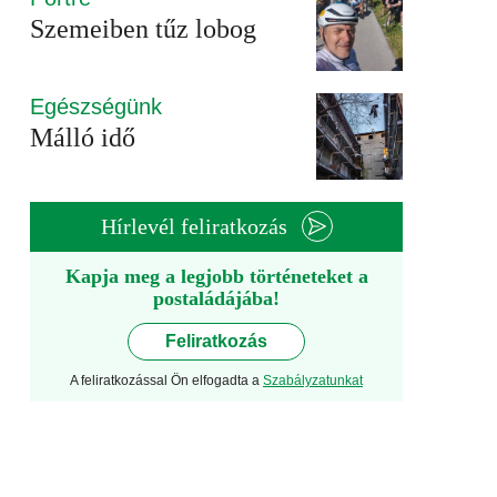
Szemeiben tűz lobog
Egészségünk
Málló idő
Hírlevél feliratkozás
Kapja meg a legjobb történeteket a
postaládájába!
Feliratkozás
A feliratkozással Ön elfogadta a
Szabályzatunkat