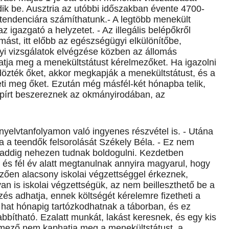
dik be. Ausztria az utóbbi időszakban évente 4700-
 tendenciára számíthatunk.- A legtöbb menekült
z igazgató a helyzetet. - Az illegális belépőkről
mást, itt előbb az egészségügyi elkülönítőbe,
yi vizsgálatok elvégzése közben az állomás
tja meg a menekültstátust kérelmezőket. Ha igazolni
dözték őket, akkor megkapják a menekültstátust, és a
eti meg őket. Ezután még másfél-két hónapba telik,
pírt beszereznek az okmányirodában, az
yelvtanfolyamon való ingyenes részvétel is. - Utána
ja a teendők felsorolását Székely Béla. - Ez nem
 addig nehezen tudnak boldogulni. Kezdetben
és fél év alatt megtanulnak annyira magyarul, hogy
zően alacsony iskolai végzettséggel érkeznek,
n is iskolai végzettségük, az nem beilleszthető be a
s adhatja, ennek költségét kérelemre fizetheti a
 hat hónapig tartózkodhatnak a táborban, és ez
bítható. Ezalatt munkát, lakást keresnek, és egy kis
elmező nem kaphatja meg a menekültstátust, a