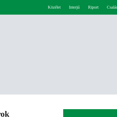
Közélet
Interjú
Riport
Csalá
rok