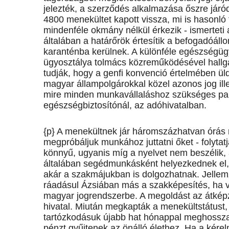
jelezték, a szerződés alkalmazása őszre járó
4800 menekültet kapott vissza, mi is hasonló
mindenféle okmány nélkül érkezik - ismerteti a
általában a határőrök értesítik a befogadóállo
karanténba kerülnek. A különféle egészségüg
ügyosztálya tolmács közreműködésével hallga
tudják, hogy a genfi konvenció értelmében ül
magyar állampolgárokkal közel azonos jog ill
mire minden munkavállaláshoz szükséges pa
egészségbiztosítónál, az adóhivatalban.
{p} A menekültnek jár háromszázhatvan órás n
megpróbáljuk munkához juttatni őket - folytat
könnyű, ugyanis míg a nyelvet nem beszélik,
általában segédmunkásként helyezkednek el, 
akár a szakmájukban is dolgozhatnak. Jellem
ráadásul Ázsiában más a szakképesítés, ha va
magyar jogrendszerbe. A megoldást az átképzé
hivatal. Miután megkapták a menekültstátust,
tartózkodásuk újabb hat hónappal meghosszab
pénzt gyűjtenek az önálló élethez. Ha a kér