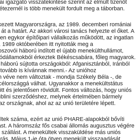
i igazgató visszatekintése szerint az elmúlt tizenöt
tezernél is több menekült fordult meg a táborban.
kezett Magyarországra, az 1989. decemberi romániai
t a határt. Az akkori városi tanács helyezte el őket. A
n egykor építőipari vállalkozás működött, az ingatlan
 1989 októberében itt nyitották meg a
szovói háború indított el újabb menekülthullámot,
utódállamokból érkeztek Békéscsabára, főleg magyarok.
 háború sújtotta országokból: Afganisztánból, Iránból
t tovább is kívánnak menni.- Az unióhoz
 véve nem változtak - mondja Székely Béla -, de
célországgá válhat. Ugyanakkor a menekültstátus
tt és jelentősen rövidült. Fontos változás, hogy uniós
ublini szerződéshez, melynek értelmében bármely
 országnak, ahol az az unió területére lépett.
ltek száma, ezért az unió PHARE-alapokból bővíti
t. A háromszáz fős csabai állomás augusztus végére
szállást. A menekültek visszaküldése más uniós
árás. Május 1-je óta ötven menekült visszaadását