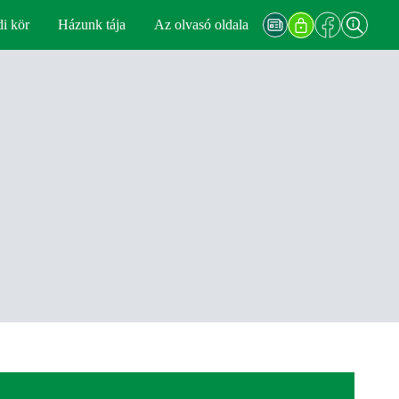
di kör
Házunk tája
Az olvasó oldala