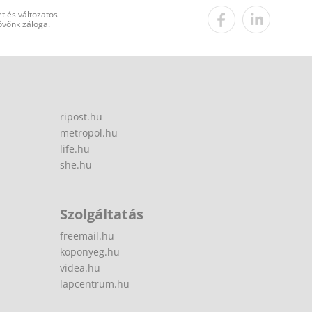
t és változatos
övőnk záloga.
ripost.hu
metropol.hu
life.hu
she.hu
Szolgáltatás
freemail.hu
koponyeg.hu
videa.hu
lapcentrum.hu