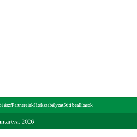
ői ászf
Partnereink
Játékszabályzat
Süti beállítások
ntartva. 2026