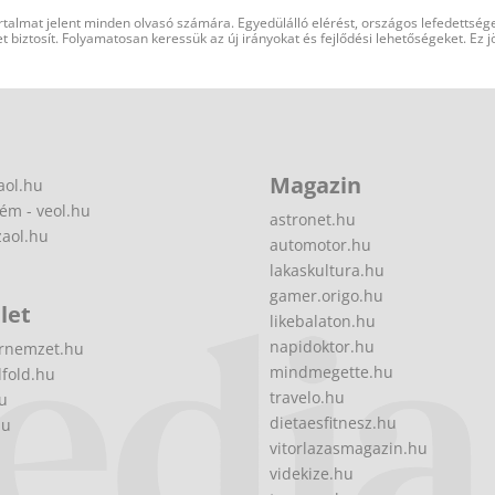
rtalmat jelent minden olvasó számára. Egyedülálló elérést, országos lefedettsége
 biztosít. Folyamatosan keressük az új irányokat és fejlődési lehetőségeket. Ez j
Magazin
aol.hu
ém - veol.hu
astronet.hu
zaol.hu
automotor.hu
lakaskultura.hu
gamer.origo.hu
let
likebalaton.hu
napidoktor.hu
rnemzet.hu
mindmegette.hu
fold.hu
travelo.hu
hu
dietaesfitnesz.hu
hu
vitorlazasmagazin.hu
videkize.hu