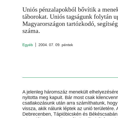
Uniós pénzalapokból bővítik a menek
táborokat. Uniós tagságunk folytán u
Magyarországon tartózkodó, segítség
száma.
Egyéb
2004. 07. 09. péntek
A jelenleg háromszáz menekült elhelyezésér
nyitotta meg kapuit. Bár most csak kilencvenn
csatlakozásunk után arra számíthatunk, hogy
vissza, akik nálunk léptek az unió területére
Debrecenben, Tápióbicskén és Békéscsabán,