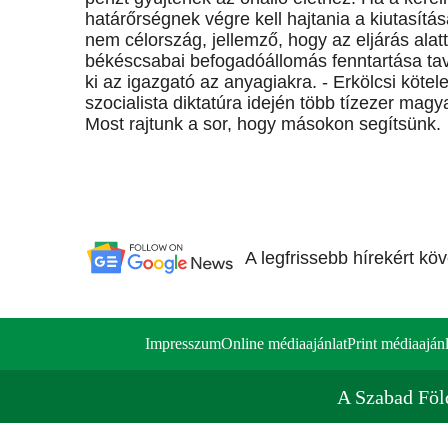
határőrségnek végre kell hajtania a kiutasít
nem célország, jellemző, hogy az eljárás alat
békéscsabai befogadóállomás fenntartása taval
ki az igazgató az anyagiakra. - Erkölcsi köte
szocialista diktatúra idején több tízezer ma
Most rajtunk a sor, hogy másokon segítsünk.
A legfrissebb hírekért kö
Impresszum
Online médiaajánlat
Print médiaajánl
A Szabad Föl