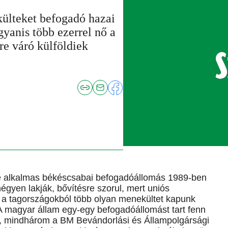
ülteket befogadó hazai
gyanis több ezerrel nő a
re váró külföldiek
e alkalmas békéscsabai befogadóállomás 1989-ben
égyen lakják, bővítésre szorul, mert uniós
 a tagországokból több olyan menekültet kapunk
. A magyar állam egy-egy befogadóállomást tart fenn
 mindhárom a BM Bevándorlási és Állampolgársági